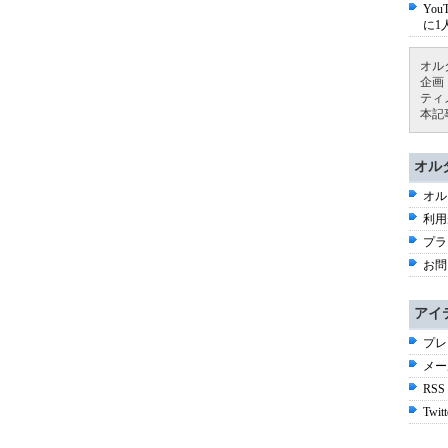
Yo
に1
オル
企画
ティ
本記
オル
オル
利用
プラ
お問
アイ
プレ
メー
RSS
Twitt