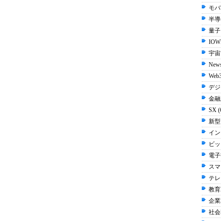
モバイ
半導体
量子 
IOW
宇宙 
New
Web3
デジ
金融2
SX 
新型
イン
ビッ
電子書
スマ
テレビ
教育2
企業2
社会2