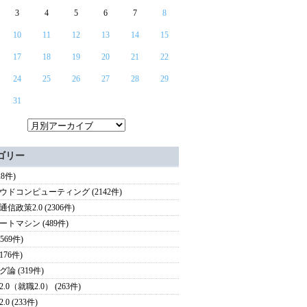
3
4
5
6
7
8
10
11
12
13
14
15
17
18
19
20
21
22
24
25
26
27
28
29
31
ゴリー
28件)
ウドコンピューティング (2142件)
信政策2.0 (2306件)
ートマシン (489件)
(569件)
(176件)
論 (319件)
.0（就職2.0） (263件)
.0 (233件)