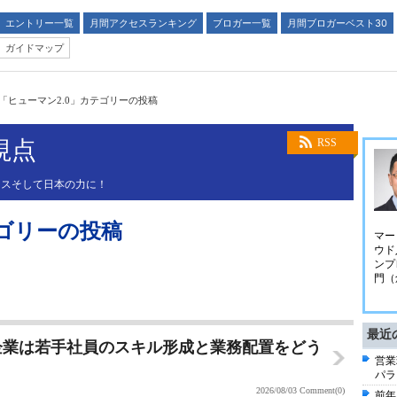
エントリー一覧
月間アクセスランキング
ブロガー一覧
月間ブロガーベスト30
ガイドマップ
「ヒューマン2.0」カテゴリーの投稿
視点
RSS
ネスそして日本の力に！
テゴリーの投稿
マー
ウド
ンプ
門（
最近
企業は若手社員のスキル形成と業務配置をどう
営業
パラ
2026/08/03
Comment(0)
前年