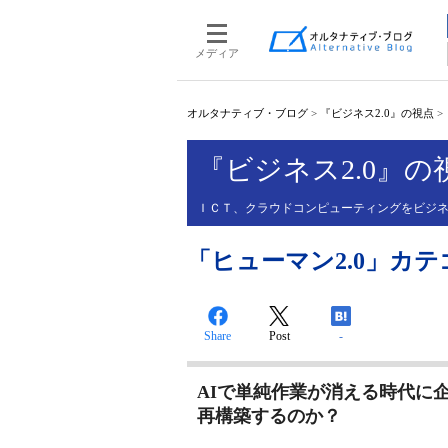
メディア
オルタナティブ・ブログ
>
『ビジネス2.0』の視点
>
『ビジネス2.0』の
ＩＣＴ、クラウドコンピューティングをビジ
「ヒューマン2.0」カ
Share
Post
-
AIで単純作業が消える時代に
再構築するのか？