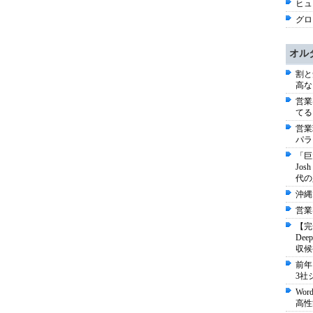
ヒュー
グロ
オル
割と
高な
営業
てる
営業
パラ
「巨
Jo
代の
沖縄
営業
【完
De
収候
前年
3社
Wo
高性