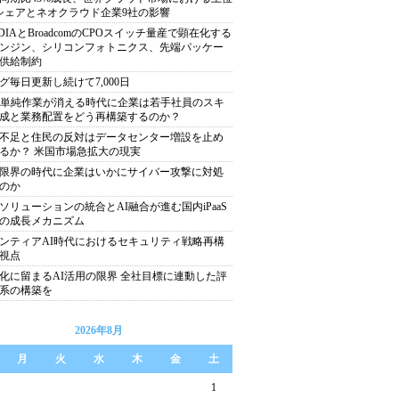
シェアとネオクラウド企業9社の影響
IDIAとBroadcomのCPOスイッチ量産で顕在化する
ンジン、シリコンフォトニクス、先端パッケー
供給制約
グ毎日更新し続けて7,000日
で単純作業が消える時代に企業は若手社員のスキ
成と業務配置をどう再構築するのか？
不足と住民の反対はデータセンター増設を止め
るか？ 米国市場急拡大の現実
限界の時代に企業はいかにサイバー攻撃に対処
のか
ソリューションの統合とAI融合が進む国内iPaaS
の成長メカニズム
ンティアAI時代におけるセキュリティ戦略再構
視点
化に留まるAI活用の限界 全社目標に連動した評
系の構築を
2026年8月
月
火
水
木
金
土
1