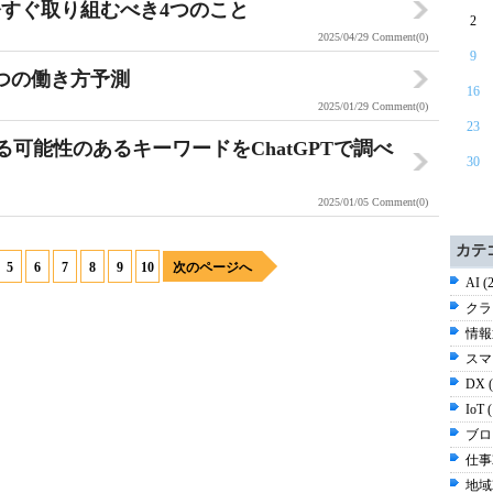
すぐ取り組むべき4つのこと
2
2025/04/29
Comment(0)
9
9つの働き方予測
16
2025/01/29
Comment(0)
23
に代わる可能性のあるキーワードをChatGPTで調べ
30
2025/01/05
Comment(0)
カテ
5
6
7
8
9
10
次のページへ
AI (
クラ
情報通
スマ
DX 
IoT 
ブログ
仕事2
地域2