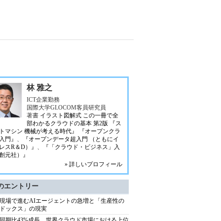
林 雅之
ICT企業勤務
国際大学GLOCOM客員研究員
著書
イラスト図解式 この一冊で全
部わかるクラウドの基本 第2版
『ス
トマシン 機械が考える時代』
『オープンクラ
入門』
、
『オープンデータ超入門 （ともにイ
レスR＆D）』
、
『「クラウド・ビジネス」入
創元社）』
» 詳しいプロフィール
のエントリー
現場で進むAIエージェントの急増と「生産性の
ドックス」の現実
同期比43%成長、世界クラウド市場における上位