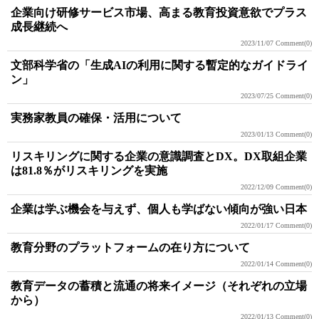
企業向け研修サービス市場、高まる教育投資意欲でプラス
成長継続へ
2023/11/07
Comment(0)
文部科学省の「生成AIの利用に関する暫定的なガイドライ
ン」
2023/07/25
Comment(0)
実務家教員の確保・活用について
2023/01/13
Comment(0)
リスキリングに関する企業の意識調査とDX。DX取組企業
は81.8％がリスキリングを実施
2022/12/09
Comment(0)
企業は学ぶ機会を与えず、個人も学ばない傾向が強い日本
2022/01/17
Comment(0)
教育分野のプラットフォームの在り方について
2022/01/14
Comment(0)
教育データの蓄積と流通の将来イメージ（それぞれの立場
から）
2022/01/13
Comment(0)