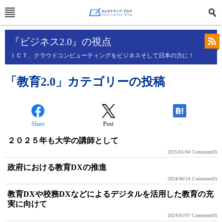
『ビジネス2.0』の視点
ＩＣＴ、クラウドコンピューティングをビジネスそして日本の力に！
「教育2.0」カテゴリーの投稿
Share
Post
-
２０２５年も大学の講師として
2025/01/04
Comment(0)
政府における教育DXの推進
2024/06/24
Comment(0)
教育DXや校務DXなどによるデジタルを活用した教育の充
実に向けて
2024/05/07
Comment(0)