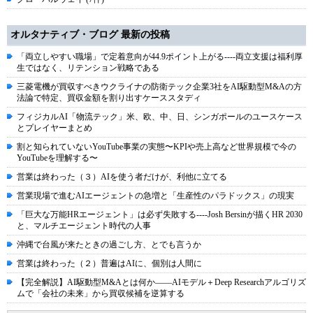
オルタナティブ・ブログ 最新の投稿
「両立しやすい職場」で定着意向が44.9ポイント上がる----両立支援は福利厚
生ではなく、リテンション戦略である
三菱電機が買収すべきウクライナの防衛テック企業3社をAI駆動型M&Aの方
法論で特定、買収金額を割り出すケーススタディ
フィジカルAI「物流テック」米、欧、中、日、シンガポールのユースケース
とプレイヤーまとめ
割と知られていないYouTube事業の実態〜KPIや売上高など世界規模で今の
YouTubeを理解する〜
営業は終わった（３）AIを使う者だけが、利他に立てる
営業現場で進むAIエージェントの急増と「生産性のパラドックス」の現実
「巨大な万能HRエージェント」は必ず失敗する----Josh Bersinが描くHR 2030
と、マルチエージェント時代の人事
沖縄で台風が来たときの過ごし方、とでも言うか
営業は終わった（２）普遍はAIに、個別は人間に
【完全解説】AI駆動型M&Aとは何か――AIモデル＋Deep Researchアルゴリズ
ムで「会社の未来」から買収候補を逆算する