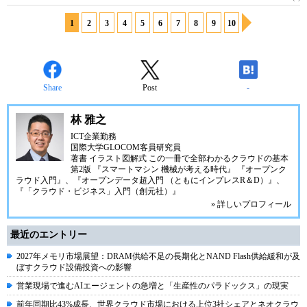
1
2
3
4
5
6
7
8
9
10
Share
Post
-
林 雅之
ICT企業勤務
国際大学GLOCOM客員研究員
著書
イラスト図解式 この一冊で全部わかるクラウドの基本
第2版
『スマートマシン 機械が考える時代』
『オープンク
ラウド入門』
、
『オープンデータ超入門 （ともにインプレスR＆D）』
、
『「クラウド・ビジネス」入門（創元社）』
» 詳しいプロフィール
最近のエントリー
2027年メモリ市場展望：DRAM供給不足の長期化とNAND Flash供給緩和が及
ぼすクラウド設備投資への影響
営業現場で進むAIエージェントの急増と「生産性のパラドックス」の現実
前年同期比43%成長、世界クラウド市場における上位3社シェアとネオクラウ