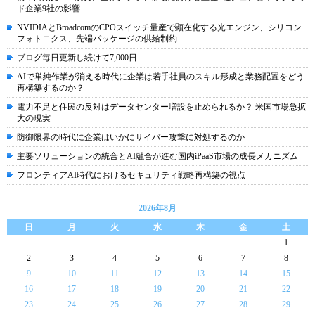
ド企業9社の影響
NVIDIAとBroadcomのCPOスイッチ量産で顕在化する光エンジン、シリコン
フォトニクス、先端パッケージの供給制約
ブログ毎日更新し続けて7,000日
AIで単純作業が消える時代に企業は若手社員のスキル形成と業務配置をどう
再構築するのか？
電力不足と住民の反対はデータセンター増設を止められるか？ 米国市場急拡
大の現実
防御限界の時代に企業はいかにサイバー攻撃に対処するのか
主要ソリューションの統合とAI融合が進む国内iPaaS市場の成長メカニズム
フロンティアAI時代におけるセキュリティ戦略再構築の視点
2026年8月
日
月
火
水
木
金
土
1
2
3
4
5
6
7
8
9
10
11
12
13
14
15
16
17
18
19
20
21
22
23
24
25
26
27
28
29