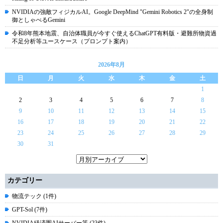
NVIDIAの強敵フィジカルAI。Google DeepMind "Gemini Robotics 2"の全身制
御としゃべるGemini
令和8年熊本地震、自治体職員が今すぐ使えるChatGPT有料版・避難所物資過
不足分析等ユースケース（プロンプト案内）
2026年8月
日
月
火
水
木
金
土
1
2
3
4
5
6
7
8
9
10
11
12
13
14
15
16
17
18
19
20
21
22
23
24
25
26
27
28
29
30
31
カテゴリー
物流テック (1件)
GPT-Sol (7件)