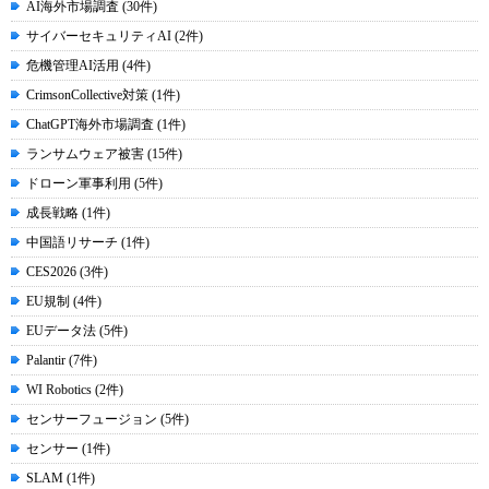
AI海外市場調査 (30件)
サイバーセキュリティAI (2件)
危機管理AI活用 (4件)
CrimsonCollective対策 (1件)
ChatGPT海外市場調査 (1件)
ランサムウェア被害 (15件)
ドローン軍事利用 (5件)
成長戦略 (1件)
中国語リサーチ (1件)
CES2026 (3件)
EU規制 (4件)
EUデータ法 (5件)
Palantir (7件)
WI Robotics (2件)
センサーフュージョン (5件)
センサー (1件)
SLAM (1件)