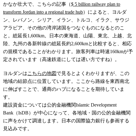
かなか壮大で、こちらの記事（
$ 5 billion railway plan to
transform Jordan into a regional trade hub
）によると、ヨルダ
ン、レバノン、シリア、イラン、トルコ、イラク、サウジ
アラビア、その他の湾岸諸国をつなぐものになるとのこ
と。総延長1,600km。日本の東海道、山陽、東北、上越、北
陸、九州の各新幹線の総延長約2,600kmと比較すると、相応
の規模であることがわかります。旅客列車は時速160kmが予
定されています（高速鉄道にしては遅い方ですね）。
ヨルダンは
こちらの地図
で見るとよくわかりますが、この
地域の結節点に位置しています。ここから路線を東西南北
に伸ばすことで、通商のハブになることを期待していま
す。
建設資金については公的金融機関Islamic Development
Bank（IsDB）が中心になって、各地域・国の公的金融機関
に声をかけて調達します。日本の国際協力銀行も参画する
見込みです。