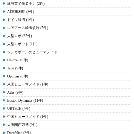
建設業労働者不足 (2件)
AI軍事利用 (3件)
ドイツ経済 (1件)
レアアース輸出規制 (5件)
人型ロボ (67件)
人型ロボット (1件)
シンガポールのヒューマノイド
Unitree (10件)
Telsa (9件)
Optimus (6件)
米国ヒューマノイド (1件)
Atlas (9件)
Boston Dynamics (11件)
UBTECH (4件)
中国ヒューマノイド (1件)
大阪関西万博 (9件)
DeepMind (3件)