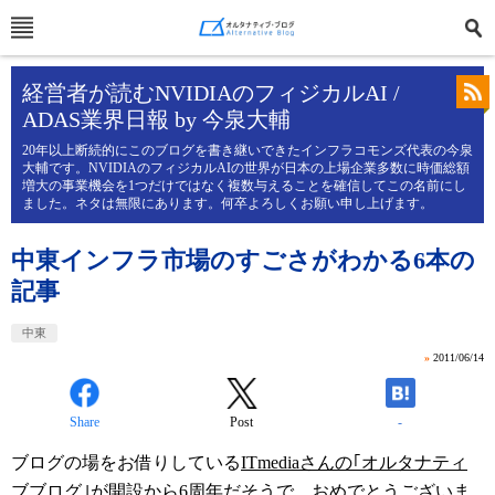
経営者が読むNVIDIAのフィジカルAI /
ADAS業界日報 by 今泉大輔
20年以上断続的にこのブログを書き継いできたインフラコモンズ代表の今泉
大輔です。NVIDIAのフィジカルAIの世界が日本の上場企業多数に時価総額
増大の事業機会を1つだけではなく複数与えることを確信してこの名前にし
ました。ネタは無限にあります。何卒よろしくお願い申し上げます。
中東インフラ市場のすごさがわかる6本の
記事
中東
»
2011/06/14
Share
Post
-
ブログの場をお借りしている
ITmediaさんの｢オルタナティ
ブブログ｣が開設から6周年
だそうで、おめでとうございま