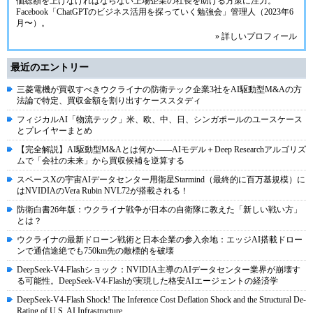
価総額を上げなければならない上場企業の社長を助ける方策に注力。
Facebook「ChatGPTのビジネス活用を探っていく勉強会」管理人（2023年6
月〜）。
» 詳しいプロフィール
最近のエントリー
三菱電機が買収すべきウクライナの防衛テック企業3社をAI駆動型M&Aの方
法論で特定、買収金額を割り出すケーススタディ
フィジカルAI「物流テック」米、欧、中、日、シンガポールのユースケース
とプレイヤーまとめ
【完全解説】AI駆動型M&Aとは何か――AIモデル＋Deep Researchアルゴリズ
ムで「会社の未来」から買収候補を逆算する
スペースXの宇宙AIデータセンター用衛星Starmind（最終的に百万基規模）に
はNVIDIAのVera Rubin NVL72が搭載される！
防衛白書26年版：ウクライナ戦争が日本の自衛隊に教えた「新しい戦い方」
とは？
ウクライナの最新ドローン戦術と日本企業の参入余地：エッジAI搭載ドロー
ンで通信途絶でも750km先の敵標的を破壊
DeepSeek-V4-Flashショック：NVIDIA主導のAIデータセンター業界が崩壊す
る可能性。DeepSeek-V4-Flashが実現した格安AIエージェントの経済学
DeepSeek-V4-Flash Shock! The Inference Cost Deflation Shock and the Structural De-
Rating of U.S. AI Infrastructure