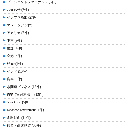
プロジェクトファイナンス (3件)
お知らせ (8件)
インフラ輸出 (27件)
マレーシア (2件)
アメリカ (3件)
中東 (3件)
輸送 (1件)
空港 (6件)
Water (4件)
インド (10件)
資料 (3件)
水関連ビジネス (18件)
PPP（官民連携） (13件)
Smart grid (5件)
Japanese government (1件)
金融動向 (11件)
鉄道・高速鉄道 (38件)