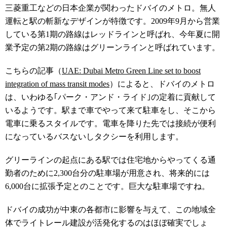
三菱重工などの日本企業が関わったドバイのメトロ。無人
運転と駅の斬新なデザインが特徴です。2009年9月から営業
している第1期の路線はレッドラインと呼ばれ、今年夏に開
業予定の第2期の路線はグリーンラインと呼ばれています。
こちらの記事（
UAE: Dubai Metro Green Line set to boost
integration of mass transit modes
）によると、ドバイのメトロ
は、いわゆる｢パーク・アンド・ライド｣の定着に貢献して
いるようです。駅まで車でやって来て駐車をし、そこから
電車に乗るスタイルです。電車を降りた先では接続が便利
になっているバスないしタクシーを利用します。
グリーラインの起点にある駅では住宅地からやってくる通
勤者のために2,300台分の駐車場が用意され、将来的には
6,000台に拡張予定とのことです。巨大な駐車場ですね。
ドバイの成功が中東の各都市に影響を与えて、この地域全
体でライトレール建設が活発化するのはほぼ確実でしょ