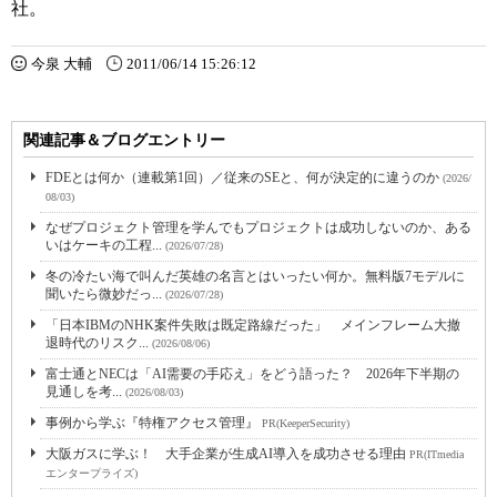
社。
今泉 大輔
2011/06/14 15:26:12
関連記事＆ブログエントリー
FDEとは何か（連載第1回）／従来のSEと、何が決定的に違うのか
(2026/
08/03)
なぜプロジェクト管理を学んでもプロジェクトは成功しないのか、ある
いはケーキの工程...
(2026/07/28)
冬の冷たい海で叫んだ英雄の名言とはいったい何か。無料版7モデルに
聞いたら微妙だっ...
(2026/07/28)
「日本IBMのNHK案件失敗は既定路線だった」 メインフレーム大撤
退時代のリスク...
(2026/08/06)
富士通とNECは「AI需要の手応え」をどう語った？ 2026年下半期の
見通しを考...
(2026/08/03)
事例から学ぶ『特権アクセス管理』
PR(KeeperSecurity)
大阪ガスに学ぶ！ 大手企業が生成AI導入を成功させる理由
PR(ITmedia
エンタープライズ)