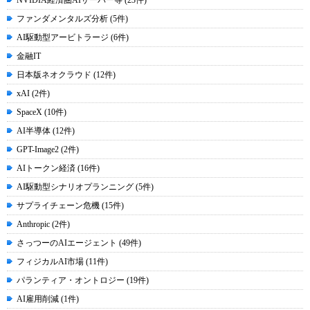
NVIDIA経済圏AIサーバー等 (23件)
ファンダメンタルズ分析 (5件)
AI駆動型アービトラージ (6件)
金融IT
日本版ネオクラウド (12件)
xAI (2件)
SpaceX (10件)
AI半導体 (12件)
GPT-Image2 (2件)
AIトークン経済 (16件)
AI駆動型シナリオプランニング (5件)
サプライチェーン危機 (15件)
Anthropic (2件)
さっつーのAIエージェント (49件)
フィジカルAI市場 (11件)
パランティア・オントロジー (19件)
AI雇用削減 (1件)