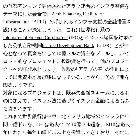
の首都アンマンで開催されたアラブ連合のインフラ整備を
テーマにした会合で、Arab Financing Facility for
Infrastructure（AFFI）と呼ばれるインフラ支援の金融措置を
設けることが決定しました。これは世界銀行系の
International Finance Corporation
(IFC)とイスラム諸国を対象に
した公的金融機関
Islamic Development Bank
（IsDB）とが中
心となって資金を出して10億ドルの資金をプールし、パイ
ロット的なプロジェクトに投融資を行って、他のプロジェ
クトへの呼び水とします。先般の｢アラブの春｣の争乱によ
って民間資本が及び腰になっていることから、その打開を
図るようです。
対象になるプロジェクトは、既存の金融スキームによるも
のに加えて、イスラム法に基づくイスラム金融によるもの
も含まれます。
これまで世界銀行は中東・北アフリカ地域のインフラに年
間10億ドルを、IFCは過去4年で10億ドル超を、IsDBは過去5
年にわたり毎年13億ドル以上を投資してきており、それに