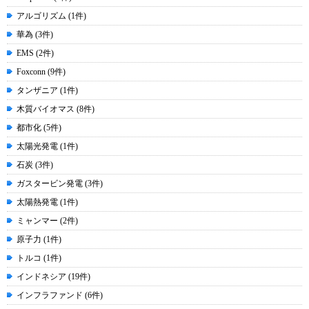
アルゴリズム (1件)
華為 (3件)
EMS (2件)
Foxconn (9件)
タンザニア (1件)
木質バイオマス (8件)
都市化 (5件)
太陽光発電 (1件)
石炭 (3件)
ガスタービン発電 (3件)
太陽熱発電 (1件)
ミャンマー (2件)
原子力 (1件)
トルコ (1件)
インドネシア (19件)
インフラファンド (6件)