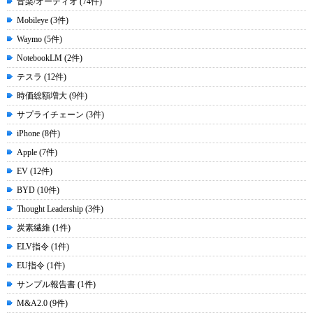
音楽/オーディオ (74件)
Mobileye (3件)
Waymo (5件)
NotebookLM (2件)
テスラ (12件)
時価総額増大 (9件)
サプライチェーン (3件)
iPhone (8件)
Apple (7件)
EV (12件)
BYD (10件)
Thought Leadership (3件)
炭素繊維 (1件)
ELV指令 (1件)
EU指令 (1件)
サンプル報告書 (1件)
M&A2.0 (9件)