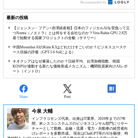
Recommended by
最新の投稿
【ジェンスン・フアン×赤澤経産相】日本のフィジカルAIを背負って立
つNoetra（ノエトラ）とは何をする会社なのか？Vera Rubin GPU 2.8万
基で始動する国家プロジェクトの全貌（サマリー）
中国Moonshot AIのKimi K3はどれだけすごいのか？ビジネスユースケ
ース目線の評価（GPT-5.6 Solによる）
キオクシアはなぜ暴落したのか？日経平均、台湾加権指数、韓国
KOSPIが連動する新たな価格形成メカニズム：機関投資家向けAIレポ
ート（イントロ）
Share
Post
-
今泉 大輔
インフラコモンズ代表。出身はIT業界。2010年までの7年
間、米シスコシステムズのビジネスコンサル部門にリサー
チャーとして勤務。金融・流通・電力・自動車の経営者向
けレポートを多数作成。 現在はChatGPT等のAIを駆使、時