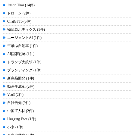
Jetson Thor (14件)
ドローン (2件)
ChatGPT5 (3件)
物流ロボティクス (1件)
エージェントAI (1件)
空飛ぶ自動車 (1件)
AI国家戦略 (1件)
トランプ大統領 (1件)
ブランディング (1件)
新商品開発 (1件)
動画生成AI (2件)
Veo3 (2件)
自社告知 (9件)
中国IT人材 (2件)
Hugging Face (1件)
小米 (1件)