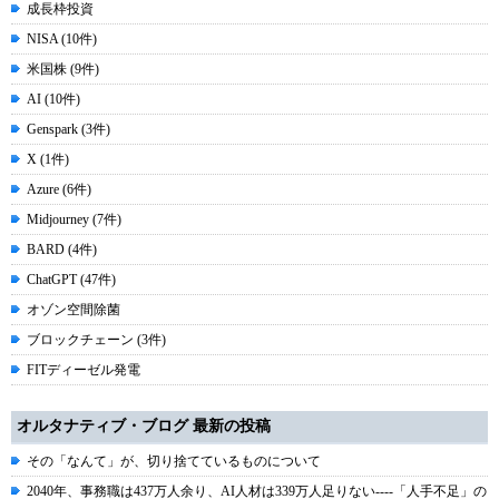
成長枠投資
NISA (10件)
米国株 (9件)
AI (10件)
Genspark (3件)
X (1件)
Azure (6件)
Midjourney (7件)
BARD (4件)
ChatGPT (47件)
オゾン空間除菌
ブロックチェーン (3件)
FITディーゼル発電
オルタナティブ・ブログ 最新の投稿
その「なんて」が、切り捨てているものについて
2040年、事務職は437万人余り、AI人材は339万人足りない----「人手不足」の