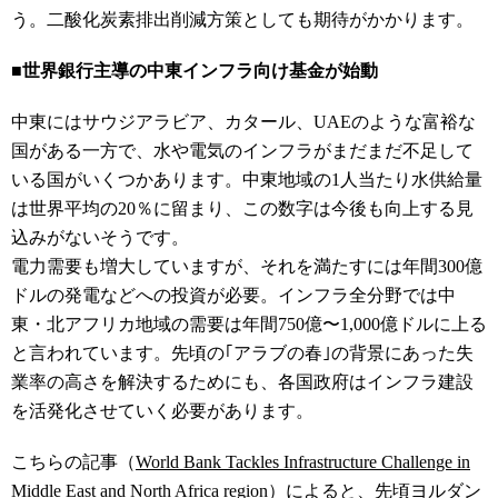
う。二酸化炭素排出削減方策としても期待がかかります。
■世界銀行主導の中東インフラ向け基金が始動
中東にはサウジアラビア、カタール、UAEのような富裕な
国がある一方で、水や電気のインフラがまだまだ不足して
いる国がいくつかあります。中東地域の1人当たり水供給量
は世界平均の20％に留まり、この数字は今後も向上する見
込みがないそうです。
電力需要も増大していますが、それを満たすには年間300億
ドルの発電などへの投資が必要。インフラ全分野では中
東・北アフリカ地域の需要は年間750億〜1,000億ドルに上る
と言われています。先頃の｢アラブの春｣の背景にあった失
業率の高さを解決するためにも、各国政府はインフラ建設
を活発化させていく必要があります。
こちらの記事（
World Bank Tackles Infrastructure Challenge in
Middle East and North Africa region
）によると、先頃ヨルダン