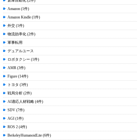
倉庫自動化 (2件)
Amazon (1件)
Amazon Kindle (1件)
外交 (1件)
物流効率化 (2件)
軍事転用
デュアルユース
ロボタクシー (1件)
AMR (3件)
Figure (14件)
トヨタ (3件)
戦局分析 (2件)
AI適応人材戦略 (4件)
SDV (7件)
AGI (1件)
ROS 2 (4件)
BerkeleyHumanoidLite (6件)