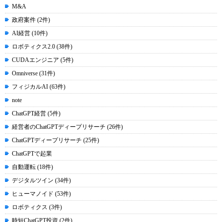
M&A
政府案件 (2件)
AI経営 (10件)
ロボティクス2.0 (38件)
CUDAエンジニア (5件)
Omniverse (31件)
フィジカルAI (63件)
note
ChatGPT経営 (5件)
経営者のChatGPTディープリサーチ (26件)
ChatGPTディープリサーチ (25件)
ChatGPTで起業
自動運転 (18件)
デジタルツイン (34件)
ヒューマノイド (53件)
ロボティクス (3件)
時短ChatGPT投資 (2件)