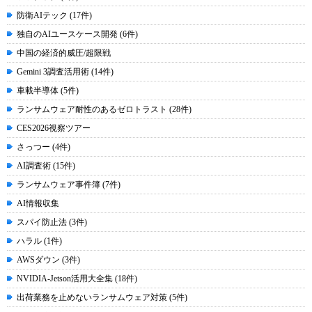
防衛AIテック (17件)
独自のAIユースケース開発 (6件)
中国の経済的威圧/超限戦
Gemini 3調査活用術 (14件)
車載半導体 (5件)
ランサムウェア耐性のあるゼロトラスト (28件)
CES2026視察ツアー
さっつー (4件)
AI調査術 (15件)
ランサムウェア事件簿 (7件)
AI情報収集
スパイ防止法 (3件)
ハラル (1件)
AWSダウン (3件)
NVIDIA-Jetson活用大全集 (18件)
出荷業務を止めないランサムウェア対策 (5件)