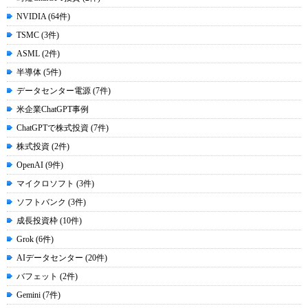
NVIDIA (64件)
TSMC (3件)
ASML (2件)
半導体 (5件)
データセンター電源 (7件)
米企業ChatGPT事例
ChatGPTで株式投資 (7件)
株式投資 (2件)
OpenAI (9件)
マイクロソフト (3件)
ソフトバンク (3件)
成長投資枠 (10件)
Grok (6件)
AIデータセンター (20件)
バフェット (2件)
Gemini (7件)