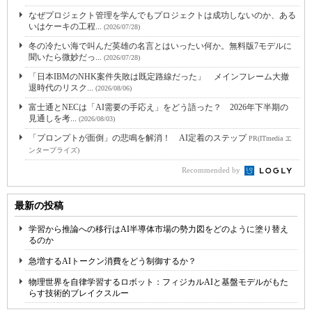
なぜプロジェクト管理を学んでもプロジェクトは成功しないのか、ある
いはケーキの工程...
(2026/07/28)
冬の冷たい海で叫んだ英雄の名言とはいったい何か。無料版7モデルに
聞いたら微妙だっ...
(2026/07/28)
「日本IBMのNHK案件失敗は既定路線だった」 メインフレーム大撤
退時代のリスク...
(2026/08/06)
富士通とNECは「AI需要の手応え」をどう語った？ 2026年下半期の
見通しを考...
(2026/08/03)
「プロンプトが面倒」の悲鳴を解消！ AI定着のステップ
PR(ITmedia エ
ンタープライズ)
Recommended by
最新の投稿
学習から推論への移行はAI半導体市場の勢力図をどのように塗り替え
るのか
急増するAIトークン消費をどう制御するか？
物理世界を自律学習するロボット：フィジカルAIと基盤モデルがもた
らす技術的ブレイクスルー