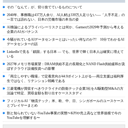
その「なんて」が、切り捨てているものについて
2040年、事務職は437万人余り、AI人材は339万人足りない----「人手不足」の
一言では語れない、日本の労働市場の本当の姿
AI推論によるプライバシーリスクとは何か、Gartnerの2029年予測から考える
企業のAIガバナンス
今騒がれているAIデータセンターとはいったい何なのか?!! 10分でわかるAI
データセンターの話
LinkedInで見る「鎖国」する日本 ― でも、世界で輝く日本人は確実に増えて
いる
2027年メモリ市場展望：DRAM供給不足の長期化とNAND Flash供給緩和が及
ぼすクラウド設備投資への影響
「両立しやすい職場」で定着意向が44.9ポイント上がる----両立支援は福利厚
生ではなく、リテンション戦略である
三菱電機が買収すべきウクライナの防衛テック企業3社をAI駆動型M&Aの方
法論で特定、買収金額を割り出すケーススタディ
フィジカルAI「物流テック」米、欧、中、日、シンガポールのユースケース
とプレイヤーまとめ
割と知られていないYouTube事業の実態〜KPIや売上高など世界規模で今の
YouTubeを理解する〜