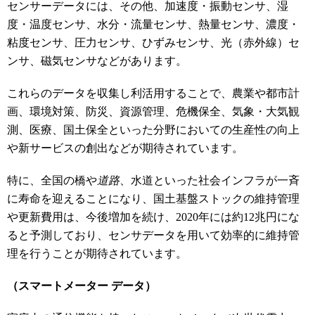
センサーデータには、その他、加速度・振動センサ、湿
度・温度センサ、水分・流量センサ、熱量センサ、濃度・
粘度センサ、圧力センサ、ひずみセンサ、光（赤外線）セ
ンサ、磁気センサなどがあります。
これらのデータを収集し利活用することで、農業や都市計
画、環境対策、防災、資源管理、危機保全、気象・大気観
測、医療、国土保全といった分野においての生産性の向上
や新サービスの創出などが期待されています。
特に、全国の橋や
道路
、水道といった社会インフラが一斉
に寿命を迎えることになり、国土基盤ストックの維持管理
や更新費用は、今後増加を続け、2020年には約12兆円にな
ると予測しており、センサデータを用いて効率的に維持管
理を行うことが期待されています。
（スマートメーター データ）