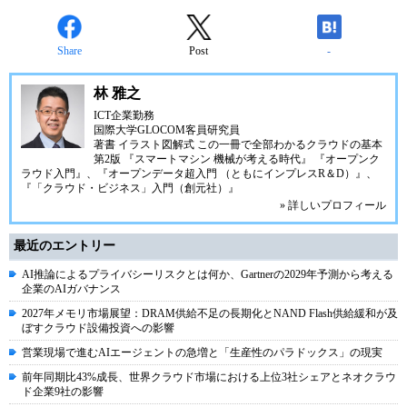
Share
Post
-
林 雅之
ICT企業勤務
国際大学GLOCOM客員研究員
著書
イラスト図解式 この一冊で全部わかるクラウドの基本
第2版
『スマートマシン 機械が考える時代』
『オープンク
ラウド入門』
、
『オープンデータ超入門 （ともにインプレスR＆D）』
、
『「クラウド・ビジネス」入門（創元社）』
» 詳しいプロフィール
最近のエントリー
AI推論によるプライバシーリスクとは何か、Gartnerの2029年予測から考える
企業のAIガバナンス
2027年メモリ市場展望：DRAM供給不足の長期化とNAND Flash供給緩和が及
ぼすクラウド設備投資への影響
営業現場で進むAIエージェントの急増と「生産性のパラドックス」の現実
前年同期比43%成長、世界クラウド市場における上位3社シェアとネオクラウ
ド企業9社の影響