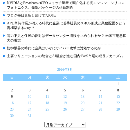
NVIDIAとBroadcomのCPOスイッチ量産で顕在化する光エンジン、シリコン
フォトニクス、先端パッケージの供給制約
ブログ毎日更新し続けて7,000日
AIで単純作業が消える時代に企業は若手社員のスキル形成と業務配置をどう
再構築するのか？
電力不足と住民の反対はデータセンター増設を止められるか？ 米国市場急拡
大の現実
防御限界の時代に企業はいかにサイバー攻撃に対処するのか
主要ソリューションの統合とAI融合が進む国内iPaaS市場の成長メカニズム
2026年8月
日
月
火
水
木
金
土
1
2
3
4
5
6
7
8
9
10
11
12
13
14
15
16
17
18
19
20
21
22
23
24
25
26
27
28
29
30
31