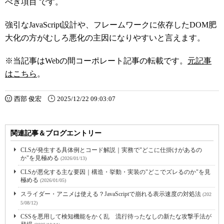
べき項目 です。
強引なJavaScript設計や、フレームワークに依存したDOM肥
大化の方がむしろ悪化の主因になりやすいと言えます。
※当記事はWebの間コーポレート記事の転載です。
元記事
はこちら
。
西部 俊宏
2025/12/22 09:03:07
関連記事＆ブログエントリー
CLSが発生する具体例とコード解説｜実務で"どこに仕掛けがあるの
か"を見極める
(2026/01/13)
CLSが悪化する主な要因｜構造・挙動・実装の"どこでズレるのか"を見
極める
(2026/01/05)
スライダー・アニメは使える？JavaScriptで崩れる表示速度の対処法
(202
5/08/12)
CSSを悪用して検知機能をかく乱 流行待ったなしの新たな攻撃手法が