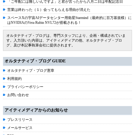
「ご年配には難しいんですよ」と君が言ったから八月二日は年配記念日
営業は終わった（１）会ってもらえる理由が消えた
スペースXの宇宙AIデータセンター用衛星Starmind（最終的に百万基規模）に
はNVIDIAのVera Rubin NVL72が搭載される！
オルタナティブ・ブログは、専門スタッフにより、企画・構成されていま
す。入力頂いた内容は、アイティメディアの他、オルタナティブ・ブロ
グ、及び本記事執筆会社に提供されます。
オルタナティブ・ブログ GUIDE
オルタナティブ・ブログ憲章
利用規約
プライバシーポリシー
お問い合わせ
アイティメディアからのお知らせ
プレスリリース
メールサービス