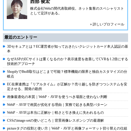
西部 俊宏
株式会社Webの間代表取締役。ネット集客のスペシャリスト
として定評がある。
» 詳しいプロフィール
最近のエントリー
3Dセキュアとは？EC運営者が知っておきたいクレジットカード本人認証の基
本
なぜASPのECサイトは重くなるのか？表示速度を改善してCVRを1.2倍にする
技術的アプローチ
ShopifyでBtoB取引はどこまで可能？標準機能の限界と独自カスタマイズの分
岐点
EC在庫連携は『リアルタイム』が正解か？売り越しを防ぎつつシステムを安
定させる、開発の勘所
画像最適化の本質｜WebP・AVIFを使うべき場面と使わない判断
WebP・AVIFで画質が劣化する理由｜実務で起きる典型パターン
WebP・AVIFは本当に正解か｜軽さと引き換えに失われるもの
CSSのimage-setの使いどころ｜背景画像レスポンシブの最適解
pictureタグの役割と使い方｜WebP・AVIFと画像フォーマット切り替えの仕組