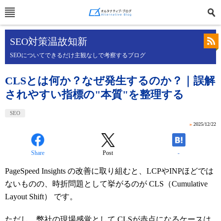
SEO対策温故知新
SEOについてできるだけ主観なしで考察するブログ
CLSとは何か？なぜ発生するのか？｜誤解
されやすい指標の"本質"を整理する
SEO
»
2025/12/22
Share
Post
-
PageSpeed Insights の改善に取り組むと、LCPやINPほどでは
ないものの、時折問題として挙がるのが CLS（Cumulative
Layout Shift） です。
ただし、弊社の現場感覚として CLSが赤点になるケースは