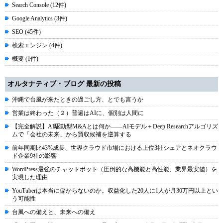
Search Console (12件)
Google Analytics (3件)
SEO (45件)
検索エンジン (4件)
概要 (1件)
オルタナティブ・ブログ 最新の投稿
沖縄で台風が来たときの過ごし方、とでも言うか
営業は終わった（２）普遍はAIに、個別は人間に
【完全解説】AI駆動型M&Aとは何か――AIモデル＋Deep Researchアルゴリズ
ムで「会社の未来」から買収候補を逆算する
前年同期比43%成長、世界クラウド市場における上位3社シェアとネオクラウ
ド企業9社の影響
WordPress最強のチャットボット（圧倒的な高機能と高性能、業界最安値）を
実現した理由
YouTuberは本当に儲からないのか。収益化した20人に1人が月30万円以上とい
う可能性
台風への備えと、未来への備え