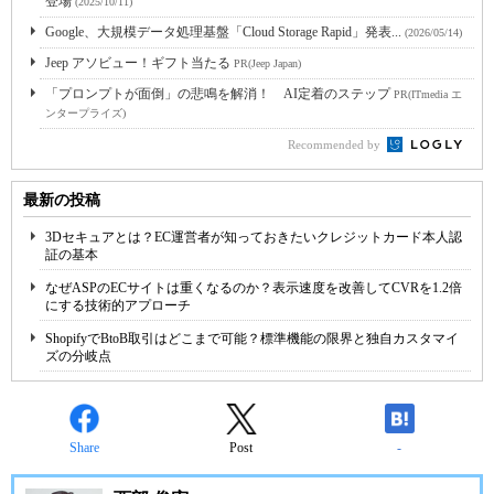
登場
(2025/10/11)
Google、大規模データ処理基盤「Cloud Storage Rapid」発表...
(2026/05/14)
Jeep アソビュー！ギフト当たる
PR(Jeep Japan)
「プロンプトが面倒」の悲鳴を解消！ AI定着のステップ
PR(ITmedia エ
ンタープライズ)
Recommended by
最新の投稿
3Dセキュアとは？EC運営者が知っておきたいクレジットカード本人認
証の基本
なぜASPのECサイトは重くなるのか？表示速度を改善してCVRを1.2倍
にする技術的アプローチ
ShopifyでBtoB取引はどこまで可能？標準機能の限界と独自カスタマイ
ズの分岐点
Share
Post
-