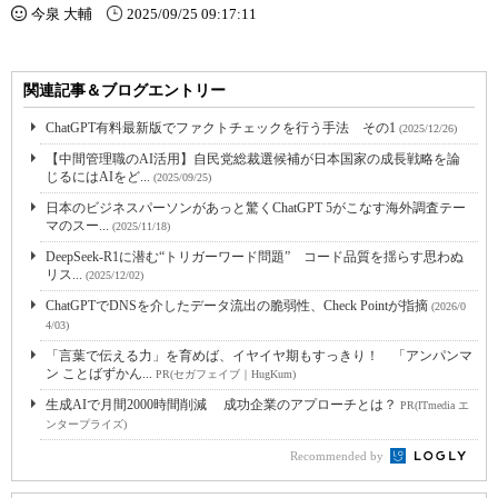
今泉 大輔
2025/09/25 09:17:11
関連記事＆ブログエントリー
ChatGPT有料最新版でファクトチェックを行う手法 その1
(2025/12/26)
【中間管理職のAI活用】自民党総裁選候補が日本国家の成長戦略を論
じるにはAIをど...
(2025/09/25)
日本のビジネスパーソンがあっと驚くChatGPT 5がこなす海外調査テー
マのスー...
(2025/11/18)
DeepSeek-R1に潜む“トリガーワード問題” コード品質を揺らす思わぬ
リス...
(2025/12/02)
ChatGPTでDNSを介したデータ流出の脆弱性、Check Pointが指摘
(2026/0
4/03)
「言葉で伝える力」を育めば、イヤイヤ期もすっきり！ 「アンパンマ
ン ことばずかん...
PR(セガフェイブ｜HugKum)
生成AIで月間2000時間削減 成功企業のアプローチとは？
PR(ITmedia エ
ンタープライズ)
Recommended by