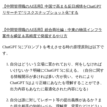
【中間管理職のAI活用】中国で高まる反日感情をChatGPT
リサーチで"リスクスナップショット化"する
【中間管理職のAI活用】総合商社編：中東の物流インフラ
案件を瞬足＆高精度で発掘するやり方
ChatGPT 5にプロンプトを考えさせる時の原理原則は以下で
す。
自分はどういう立場に置かれており、何をしなければ
いけないか？明確にChatGPT 5に伝える。（自分に関す
る情報開示が多ければ多い方が良い。それにより
ChatGPT 5はより正確にあなたを理解することができ、
出力内容もあなたに最適化された内容になる）
自分は誰に対してレポート等の提出義務があるか？ま
た提出相手の知的レベル、理解度、背景などはどうい