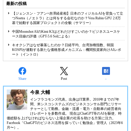
最新の投稿
【ジェンスン・フアン×赤澤経産相】日本のフィジカルAIを背負って立
つNoetra（ノエトラ）とは何をする会社なのか？Vera Rubin GPU 2.8万
基で始動する国家プロジェクトの全貌（サマリー）
中国Moonshot AIのKimi K3はどれだけすごいのか？ビジネスユースケ
ース目線の評価（GPT-5.6 Solによる）
キオクシアはなぜ暴落したのか？日経平均、台湾加権指数、韓国
KOSPIが連動する新たな価格形成メカニズム：機関投資家向けAIレポ
ート（イントロ）
Share
Post
-
今泉 大輔
インフラコモンズ代表。出身はIT業界。2010年までの7年
間、米シスコシステムズのビジネスコンサル部門にリサー
チャーとして勤務。金融・流通・電力・自動車の経営者向
けレポートを多数作成。 現在はChatGPT等のAIを駆使、時
価総額を上げなければならない上場企業の社長を助ける方策に注力。
Facebook「ChatGPTのビジネス活用を探っていく勉強会」管理人（2023年6
月〜）。