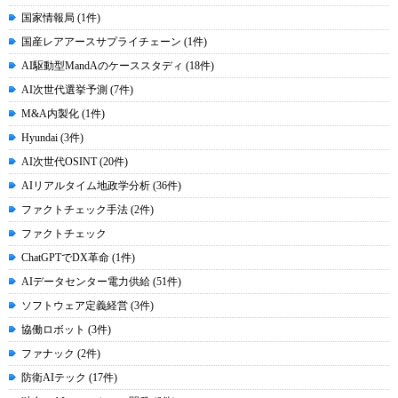
国家情報局 (1件)
国産レアアースサプライチェーン (1件)
AI駆動型MandAのケーススタディ (18件)
AI次世代選挙予測 (7件)
M&A内製化 (1件)
Hyundai (3件)
AI次世代OSINT (20件)
AIリアルタイム地政学分析 (36件)
ファクトチェック手法 (2件)
ファクトチェック
ChatGPTでDX革命 (1件)
AIデータセンター電力供給 (51件)
ソフトウェア定義経営 (3件)
協働ロボット (3件)
ファナック (2件)
防衛AIテック (17件)