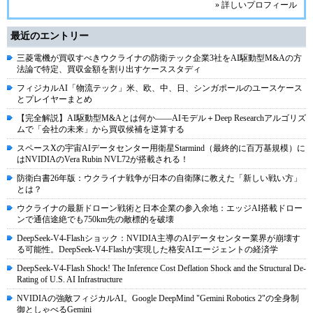
» 詳しいプロフィール
最近のエントリー
三菱電機が買収すべきウクライナの防衛テック企業3社をAI駆動型M&Aの方
法論で特定、買収金額を割り出すケーススタディ
フィジカルAI「物流テック」米、欧、中、日、シンガポールのユースケース
とプレイヤーまとめ
【完全解説】AI駆動型M&Aとは何か――AIモデル＋Deep Researchアルゴリズ
ムで「会社の未来」から買収候補を逆算する
スペースXの宇宙AIデータセンター用衛星Starmind（最終的に百万基規模）に
はNVIDIAのVera Rubin NVL72が搭載される！
防衛白書26年版：ウクライナ戦争が日本の自衛隊に教えた「新しい戦い方」
とは？
ウクライナの最新ドローン戦術と日本企業の参入余地：エッジAI搭載ドロー
ンで通信途絶でも750km先の敵標的を破壊
DeepSeek-V4-Flashショック：NVIDIA主導のAIデータセンター業界が崩壊す
る可能性。DeepSeek-V4-Flashが実現した格安AIエージェントの経済学
DeepSeek-V4-Flash Shock! The Inference Cost Deflation Shock and the Structural De-
Rating of U.S. AI Infrastructure
NVIDIAの強敵フィジカルAI。Google DeepMind "Gemini Robotics 2"の全身制
御としゃべるGemini