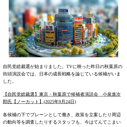
自民党総裁選が始まりました。TVに映った昨日の秋葉原の
街頭演説会では、日本の成長戦略を論じている候補がいま
した。
【自民党総裁選】東京・秋葉原で候補者演説会 小泉進次
郎氏【ノーカット】(2025年9月24日)
各候補の下でブレーンとして働き、政策を立案したり周辺
の動向等を調査したりするスタッフも、今はてんてこまい