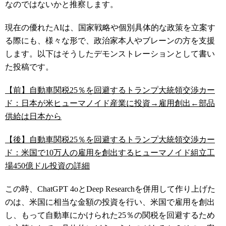
なのではないかと推察します。
現在の優れたAIは、国家戦略や個別具体的な政策を立案す
る際にも、様々な形で、政治家本人やブレーンの方を支援
します。以下はそうしたデモンストレーションとして書い
た投稿です。
【前】自動車関税25％を回避するトランプ大統領交渉カー
ド：日本が米ヒューマノイド産業に投資→雇用創出←部品
供給は日本から
【後】自動車関税25％を回避するトランプ大統領交渉カー
ド：米国で10万人の雇用を創出するヒューマノイド組立工
場450億ドル投資の詳細
この時、ChatGPT 4oとDeep Researchを併用して作り上げた
のは、米国に相当な金額の投資を行い、米国で雇用を創出
し、もって自動車にかけられた25％の関税を回避するため