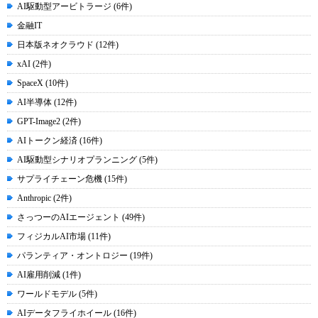
AI駆動型アービトラージ (6件)
金融IT
日本版ネオクラウド (12件)
xAI (2件)
SpaceX (10件)
AI半導体 (12件)
GPT-Image2 (2件)
AIトークン経済 (16件)
AI駆動型シナリオプランニング (5件)
サプライチェーン危機 (15件)
Anthropic (2件)
さっつーのAIエージェント (49件)
フィジカルAI市場 (11件)
パランティア・オントロジー (19件)
AI雇用削減 (1件)
ワールドモデル (5件)
AIデータフライホイール (16件)