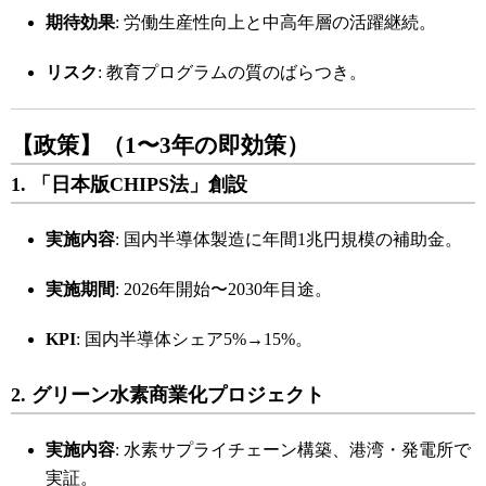
期待効果
: 労働生産性向上と中高年層の活躍継続。
リスク
: 教育プログラムの質のばらつき。
【政策】（1〜3年の即効策）
1. 「日本版CHIPS法」創設
実施内容
: 国内半導体製造に年間1兆円規模の補助金。
実施期間
: 2026年開始〜2030年目途。
KPI
: 国内半導体シェア5%→15%。
2. グリーン水素商業化プロジェクト
実施内容
: 水素サプライチェーン構築、港湾・発電所で
実証。