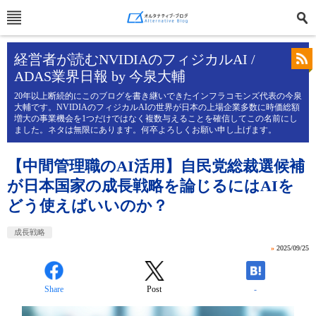
経営者が読むNVIDIAのフィジカルAI /
ADAS業界日報 by 今泉大輔
20年以上断続的にこのブログを書き継いできたインフラコモンズ代表の今泉
大輔です。NVIDIAのフィジカルAIの世界が日本の上場企業多数に時価総額
増大の事業機会を1つだけではなく複数与えることを確信してこの名前にし
ました。ネタは無限にあります。何卒よろしくお願い申し上げます。
【中間管理職のAI活用】自民党総裁選候補
が日本国家の成長戦略を論じるにはAIを
どう使えばいいのか？
成長戦略
»
2025/09/25
Share
Post
-