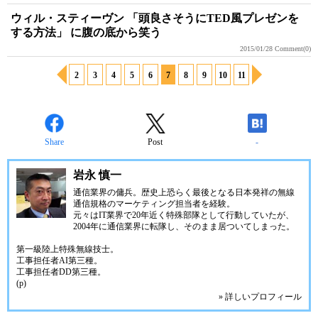
ウィル・スティーヴン 「頭良さそうにTED風プレゼンを
する方法」 に腹の底から笑う
2015/01/28
Comment(0)
2
3
4
5
6
7
8
9
10
11
Share
Post
-
岩永 慎一
通信業界の傭兵。歴史上恐らく最後となる日本発祥の無線
通信規格のマーケティング担当者を経験。
元々はIT業界で20年近く特殊部隊として行動していたが、
2004年に通信業界に転隊し、そのまま居ついてしまった。
第一級陸上特殊無線技士。
工事担任者AI第三種。
工事担任者DD第三種。
(p)
» 詳しいプロフィール