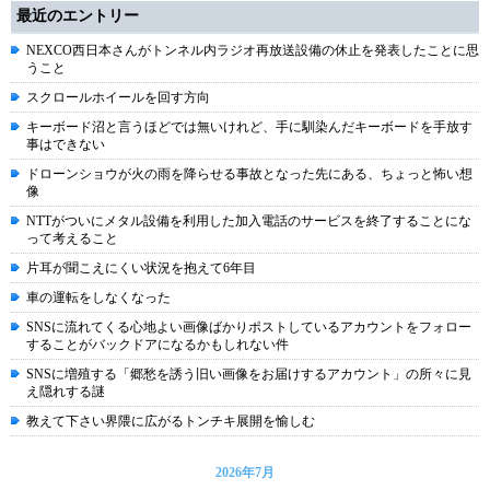
最近のエントリー
NEXCO西日本さんがトンネル内ラジオ再放送設備の休止を発表したことに思
うこと
スクロールホイールを回す方向
キーボード沼と言うほどでは無いけれど、手に馴染んだキーボードを手放す
事はできない
ドローンショウが火の雨を降らせる事故となった先にある、ちょっと怖い想
像
NTTがついにメタル設備を利用した加入電話のサービスを終了することにな
って考えること
片耳が聞こえにくい状況を抱えて6年目
車の運転をしなくなった
SNSに流れてくる心地よい画像ばかりポストしているアカウントをフォロー
することがバックドアになるかもしれない件
SNSに増殖する「郷愁を誘う旧い画像をお届けするアカウント」の所々に見
え隠れする謎
教えて下さい界隈に広がるトンチキ展開を愉しむ
2026年7月