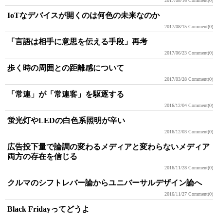
2017/08/16
Comment(0)
IoTなデバイスが開くのは何色の未来なのか
2017/08/15
Comment(0)
「言語は相手に意思を伝える手段」再考
2017/06/23
Comment(0)
歩く時の周囲との距離感について
2017/03/28
Comment(0)
「常連」が「常連客」を駆逐する
2016/12/04
Comment(0)
蛍光灯やLEDの白色系照明が辛い
2016/12/03
Comment(0)
広告投下量で論調の変わるメディアと変わらないメディア
両方の存在を信じる
2016/11/28
Comment(0)
クルマのシフトレバー論からユニバーサルデザイン論へ
2016/11/27
Comment(0)
Black Fridayってどうよ