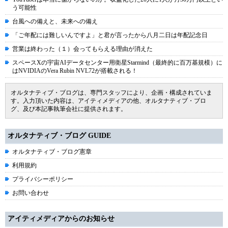
う可能性
台風への備えと、未来への備え
「ご年配には難しいんですよ」と君が言ったから八月二日は年配記念日
営業は終わった（１）会ってもらえる理由が消えた
スペースXの宇宙AIデータセンター用衛星Starmind（最終的に百万基規模）に
はNVIDIAのVera Rubin NVL72が搭載される！
オルタナティブ・ブログは、専門スタッフにより、企画・構成されていま
す。入力頂いた内容は、アイティメディアの他、オルタナティブ・ブロ
グ、及び本記事執筆会社に提供されます。
オルタナティブ・ブログ GUIDE
オルタナティブ・ブログ憲章
利用規約
プライバシーポリシー
お問い合わせ
アイティメディアからのお知らせ