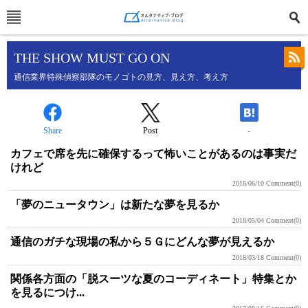
THE SHOW MUST GO ON
通信業界特殊偵察部隊のモノゴトの見方、見え方、考え方
Share
Post
-
カフェで席を先に確保するって怖いことがあるのは事実だ
けれど
2018/06/10
Comment(0)
「夢のニュータウン」は新たな夢を見るか
2018/05/04
Comment(0)
通信のガチな現場の私から５Ｇにどんな夢が見えるか
2018/03/18
Comment(0)
関係各方面の「脱スーツな夏のコーディネート」特集とか
を見るにつけ...