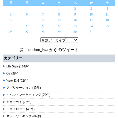
日
月
火
水
木
金
土
1
2
3
4
5
6
7
8
9
10
11
12
13
14
15
16
17
18
19
20
21
22
23
24
25
26
27
28
29
30
31
@bibendum_iwa からのツイート
カテゴリー
Life Style (114件)
OS (3件)
Week End (52件)
アプリケーション (15件)
イベントマーケティング (70件)
ギョーカイ (77件)
テクノロジー (48件)
ネットワーキング (86件)