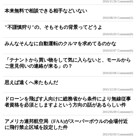
2016/11/26
Comment(0)
本来無料で相談できる相手などいない
2016/08/19
Comment(1)
"不謹慎狩り"の、そもそもの背景ってどうよ
2016/05/03
Comment(0)
みんなそんなに自動運転のクルマを求めてるのかな
2016/02/07
Comment(0)
「テナントから買い物をして気に入らないと、モールから
ご意見伺いの連絡が来る」の？
2016/02/06
Comment(0)
思えば遠くへ来たもんだ
2015/12/20
Comment(0)
ドローンを飛ばす人向けに総務省から条件により無線従事
者資格を必須としますよという方向の話があるらしい件
2015/05/09
Comment(1)
アメリカ連邦航空局（FAA)がスーパーボウルの会場付近
に飛行禁止区域を設定した件
2015/02/03
Comment(0)