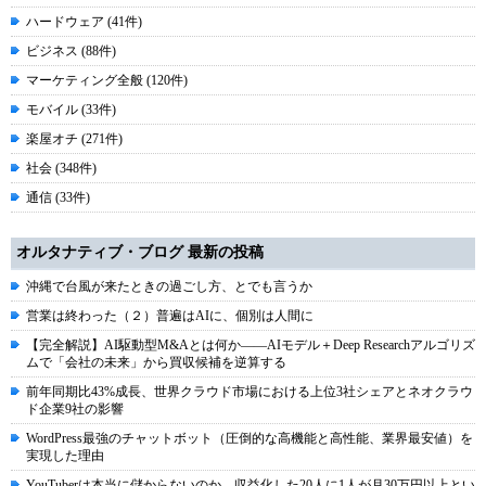
ハードウェア (41件)
ビジネス (88件)
マーケティング全般 (120件)
モバイル (33件)
楽屋オチ (271件)
社会 (348件)
通信 (33件)
オルタナティブ・ブログ 最新の投稿
沖縄で台風が来たときの過ごし方、とでも言うか
営業は終わった（２）普遍はAIに、個別は人間に
【完全解説】AI駆動型M&Aとは何か――AIモデル＋Deep Researchアルゴリズ
ムで「会社の未来」から買収候補を逆算する
前年同期比43%成長、世界クラウド市場における上位3社シェアとネオクラウ
ド企業9社の影響
WordPress最強のチャットボット（圧倒的な高機能と高性能、業界最安値）を
実現した理由
YouTuberは本当に儲からないのか。収益化した20人に1人が月30万円以上とい