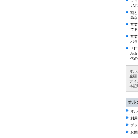
フィ
ガポ
割と
高な
営業
てる
営業
パラ
「巨
Jo
代の
オル
企画
ティ
本記
オル
オル
利用
プラ
お問