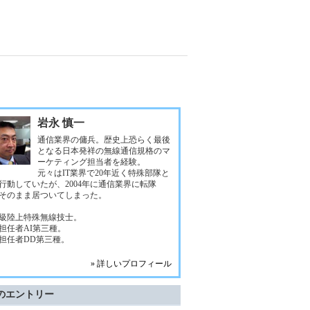
岩永 慎一
通信業界の傭兵。歴史上恐らく最後
となる日本発祥の無線通信規格のマ
ーケティング担当者を経験。
元々はIT業界で20年近く特殊部隊と
行動していたが、2004年に通信業界に転隊
そのまま居ついてしまった。
級陸上特殊無線技士。
担任者AI第三種。
担任者DD第三種。
» 詳しいプロフィール
のエントリー