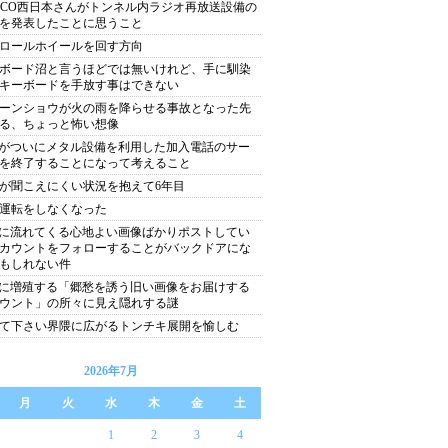
XCO西日本さんがトンネル内ラジオ再放送設備の
を発表したことに思うこと
ロールホイールを回す方向
ボード沼と言うほどでは無いけれど、手に馴染
キーボードを手放す事はできない
ーンショウが火の雨を降らせる事故となった先
る、ちょっと怖い想像
Tがついにメタル設備を利用した加入電話のサー
を終了することになって考えること
が聞こえにくい状況を抱えて6年目
運転をしなくなった
Sに流れてくる心地よい画像ばかりポストしてい
カウントをフォローすることがバックドアにな
もしれない件
Sに増殖する「郷愁を誘う旧い画像をお届けする
ウント」の所々に見え隠れする謎
て下さい界隈に広がるトンチキ展開を愉しむ
2026年7月
月
火
水
木
金
土
1
2
3
4