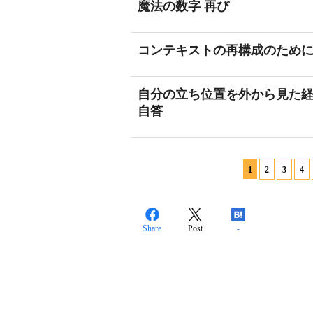
魔法の数字 再び
コンテキストの再構成のため
自分の立ち位置を外から見た
自答
1
2
3
4
Share
Post
-