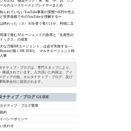
ジカルAI「物流テック」米、欧、中、日、シン
ールのユースケースとプレイヤーまとめ
知られていないYouTube事業の実態〜KPIや売上
ど世界規模で今のYouTubeを理解する〜
は終わった（３）AIを使う者だけが、利他に立
現場で進むAIエージェントの急増と「生産性の
ドックス」の現実
大な万能HRエージェント」は必ず失敗する----
sh Bersinが描くHR 2030と、マルチエージェント時
人事
タナティブ・ブログは、専門スタッフにより、
・構成されています。入力頂いた内容は、アイ
メディアの他、オルタナティブ・ブログ、及び
事執筆会社に提供されます。
タナティブ・ブログ GUIDE
タナティブ・ブログ憲章
規約
イバシーポリシー
い合わせ