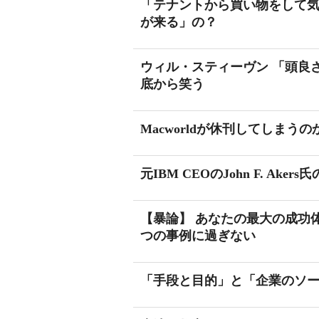
「テナントから買い物をして
が来る」の？
ウィル・スティーヴン 「頭良
底から笑う
Macworldが休刊してしまうの
元IBM CEOのJohn F. Ake
【暴論】 あなたの最大の成功
つの事例に過ぎない
「手段と目的」と「企業のソ