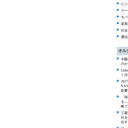
ビジネ
マー
モバイ
楽屋オ
社会 
通信 
オル
今騒
のか
Li
く日
20
NA
影響
「両
る-
略で
三菱
社を
出す