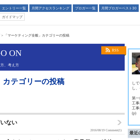
エントリー一覧
月間アクセスランキング
ブロガー一覧
月間ブロガーベスト30
ガイドマップ
N
>
「マーケティング全般」カテゴリーの投稿
GO ON
RSS
え方、考え方
」カテゴリーの投稿
して
し、
第一
工事
工事
(p)
どいない
2016/08/19
Comment(1)
最近