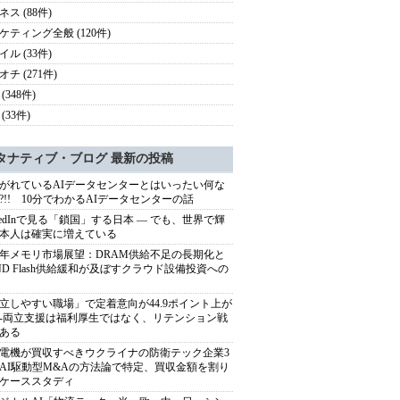
ス (88件)
ケティング全般 (120件)
ル (33件)
チ (271件)
(348件)
(33件)
タナティブ・ブログ 最新の投稿
がれているAIデータセンターとはいったい何な
?!! 10分でわかるAIデータセンターの話
nkedInで見る「鎖国」する日本 ― でも、世界で輝
本人は確実に増えている
27年メモリ市場展望：DRAM供給不足の長期化と
ND Flash供給緩和が及ぼすクラウド設備投資への
立しやすい職場」で定着意向が44.9ポイント上が
---両立支援は福利厚生ではなく、リテンション戦
ある
電機が買収すべきウクライナの防衛テック企業3
AI駆動型M&Aの方法論で特定、買収金額を割り
ケーススタディ