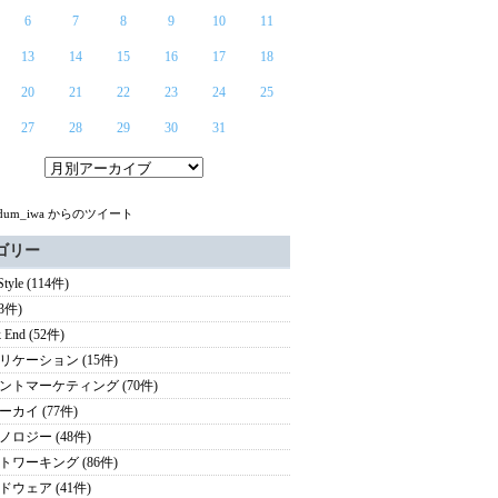
6
7
8
9
10
11
13
14
15
16
17
18
20
21
22
23
24
25
27
28
29
30
31
ndum_iwa からのツイート
ゴリー
 Style (114件)
(3件)
 End (52件)
リケーション (15件)
ントマーケティング (70件)
ーカイ (77件)
ノロジー (48件)
トワーキング (86件)
ドウェア (41件)