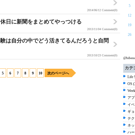
5
2014/06/12
Comment(0)
12
に休日に新聞をまとめてやっつける
19
2013/11/04
Comment(0)
26
経験は自分の中でどう活きてるんだろうと自問
2013/10/23
Comment(0)
@bibe
カテ
5
6
7
8
9
10
次のページへ
Life
OS 
Week
アプ
イベ
ギョ
テク
ネッ
ハー