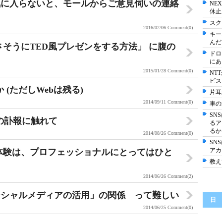
気に入らないと、モールからご意見伺いの連絡
NE
休止
スク
2016/02/06
Comment(0)
キー
んだ
さそうにTED風プレゼンをする方法」 に腹の
ドロ
にあ
2015/01/28
Comment(0)
NT
ビス
か (ただしWebは残る)
片耳
2014/09/11
Comment(0)
車の
SN
rs氏の訃報に触れて
るア
るか
2014/08/26
Comment(0)
SN
アカ
体験は、プロフェッショナルにとってはひと
教え
2014/06/26
Comment(2)
ーシャルメディアの活用」の関係 って難しい
日
2014/06/25
Comment(0)