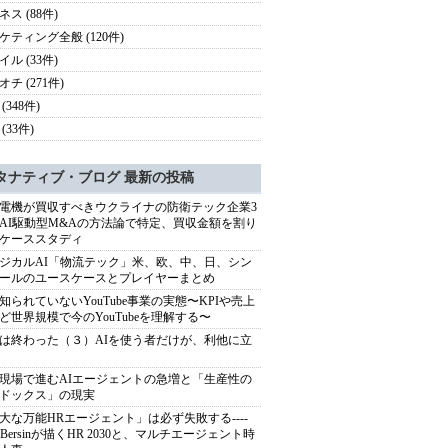
ス (88件)
ケティング全般 (120件)
ル (33件)
チ (271件)
(348件)
(33件)
タナティブ・ブログ 最新の投稿
電機が買収すべきウクライナの防衛テック企業3
AI駆動型M&Aの方法論で特定、買収金額を割り
ケーススタディ
ジカルAI「物流テック」米、欧、中、日、シン
ールのユースケースとプレイヤーまとめ
知られていないYouTube事業の実態〜KPIや売上
ど世界規模で今のYouTubeを理解する〜
は終わった（３）AIを使う者だけが、利他に立
現場で進むAIエージェントの急増と「生産性の
ドックス」の現実
大な万能HRエージェント」は必ず失敗する----
sh Bersinが描くHR 2030と、マルチエージェント時