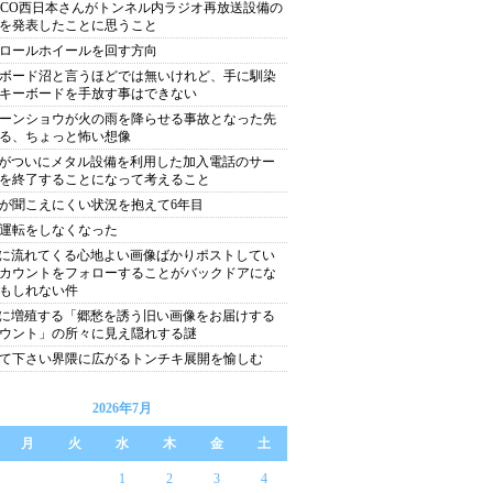
XCO西日本さんがトンネル内ラジオ再放送設備の
を発表したことに思うこと
ロールホイールを回す方向
ボード沼と言うほどでは無いけれど、手に馴染
キーボードを手放す事はできない
ーンショウが火の雨を降らせる事故となった先
る、ちょっと怖い想像
Tがついにメタル設備を利用した加入電話のサー
を終了することになって考えること
が聞こえにくい状況を抱えて6年目
運転をしなくなった
Sに流れてくる心地よい画像ばかりポストしてい
カウントをフォローすることがバックドアにな
もしれない件
Sに増殖する「郷愁を誘う旧い画像をお届けする
ウント」の所々に見え隠れする謎
て下さい界隈に広がるトンチキ展開を愉しむ
2026年7月
月
火
水
木
金
土
1
2
3
4