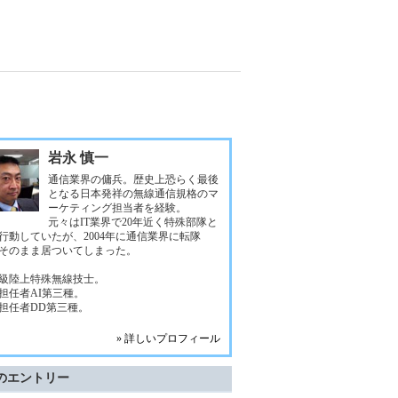
岩永 慎一
通信業界の傭兵。歴史上恐らく最後
となる日本発祥の無線通信規格のマ
ーケティング担当者を経験。
元々はIT業界で20年近く特殊部隊と
行動していたが、2004年に通信業界に転隊
そのまま居ついてしまった。
級陸上特殊無線技士。
担任者AI第三種。
担任者DD第三種。
» 詳しいプロフィール
のエントリー