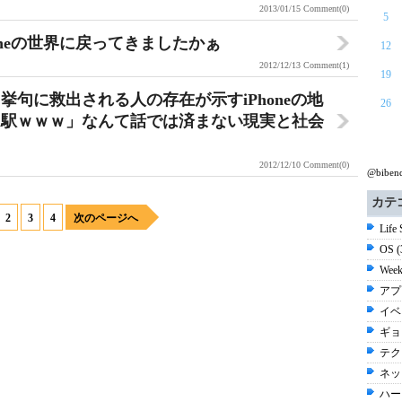
2013/01/15
Comment(0)
5
Phoneの世界に戻ってきましたかぁ
12
2012/12/13
Comment(1)
19
句に救出される人の存在が示すiPhoneの地
26
ム駅ｗｗｗ」なんて話では済まない現実と社会
2012/12/10
Comment(0)
@bibe
カテ
2
3
4
次のページへ
Life
OS 
Week
アプ
イベ
ギョ
テク
ネッ
ハー