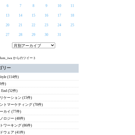
6
7
8
9
10
11
13
14
15
16
17
18
20
21
22
23
24
25
27
28
29
30
31
ndum_iwa からのツイート
ゴリー
 Style (114件)
(3件)
 End (52件)
リケーション (15件)
ントマーケティング (70件)
ーカイ (77件)
ノロジー (48件)
トワーキング (86件)
ドウェア (41件)