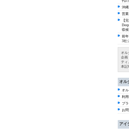
代の
沖縄
営業
【完
De
収候
前年
3社
オル
企画
ティ
本記
オル
オル
利用
プラ
お問
アイ