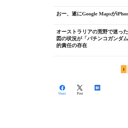
おー、遂にGoogle Mapsがi
オーストラリアの荒野で迷った挙
図の状況が「パチンコガンダ
的責任の存在
1
Share
Post
-