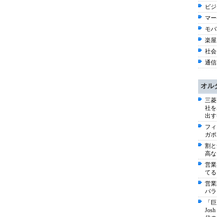
ビジネ
マー
モバイ
楽屋オ
社会 
通信 
オル
三菱
社を
出す
フィ
ガポ
割と
高な
営業
てる
営業
パラ
「巨
Jo