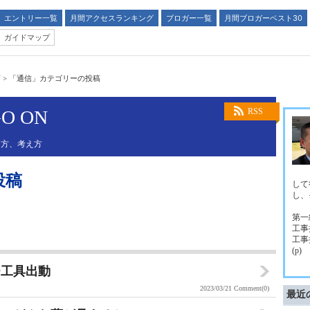
エントリー一覧
月間アクセスランキング
ブロガー一覧
月間ブロガーベスト30
ガイドマップ
N
>
「通信」カテゴリーの投稿
GO ON
RSS
え方、考え方
投稿
して
し、
第一
工事
工事
(p)
チ工具出動
2023/03/21
Comment(0)
最近