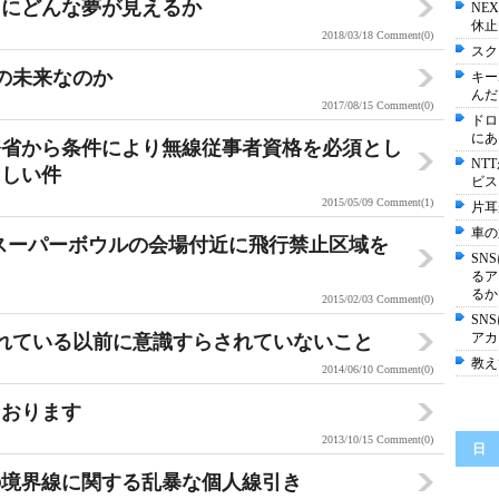
Ｇにどんな夢が見えるか
NE
休止
2018/03/18
Comment(0)
スク
色の未来なのか
キー
んだ
2017/08/15
Comment(0)
ドロ
にあ
務省から条件により無線従事者資格を必須とし
NT
らしい件
ビス
2015/05/09
Comment(1)
片耳
車の
がスーパーボウルの会場付近に飛行禁止区域を
SN
るア
るか
2015/02/03
Comment(0)
SN
アカ
されている以前に意識すらされていないこと
教え
2014/06/10
Comment(0)
ております
2013/10/15
Comment(0)
日
の境界線に関する乱暴な個人線引き