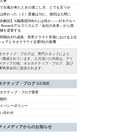
人事
で台風が来たときの過ごし方、とでも言うか
は終わった（２）普遍はAIに、個別は人間に
全解説】AI駆動型M&Aとは何か――AIモデル＋
ep Researchアルゴリズムで「会社の未来」から買
補を逆算する
同期比43%成長、世界クラウド市場における上位
シェアとネオクラウド企業9社の影響
タナティブ・ブログは、専門スタッフにより、
・構成されています。入力頂いた内容は、アイ
メディアの他、オルタナティブ・ブログ、及び
事執筆会社に提供されます。
タナティブ・ブログ GUIDE
タナティブ・ブログ憲章
規約
イバシーポリシー
い合わせ
ティメディアからのお知らせ