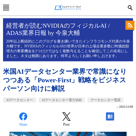
経営者が読むNVIDIAのフィジカルAI /
ADAS業界日報 by 今泉大輔
20年以上断続的にこのブログを書き継いできたインフラコモンズ代表の今泉
大輔です。NVIDIAのフィジカルAIの世界が日本の上場企業多数に時価総額
増大の事業機会を1つだけではなく複数与えることを確信してこの名前にし
ました。ネタは無限にあります。何卒よろしくお願い申し上げます。
米国AIデータセンター業界で常識になり
つつある「Power-First」戦略をビジネス
パーソン向けに解説
AIデータセンター
AIデータセンター電力供給
データセンター電源
»
2025/12/09
Share
Post
-