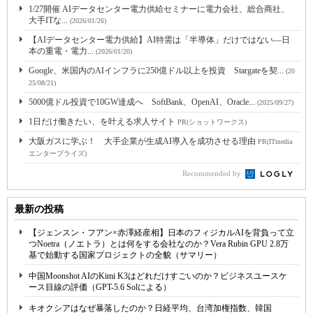
1/27開催 AIデータセンター電力供給セミナーに電力会社、総合商社、
大手ITな...
(2026/01/26)
【AIデータセンター電力供給】AI特需は「半導体」だけではない―日
本の重電・電力...
(2026/01/20)
Google、米国内のAIインフラに250億ドル以上を投資 Stargateを契...
(20
25/08/21)
5000億ドル投資で10GW達成へ SoftBank、OpenAI、Oracle...
(2025/09/27)
1日だけ働きたい、を叶える求人サイト
PR(ショットワークス)
大阪ガスに学ぶ！ 大手企業が生成AI導入を成功させる理由
PR(ITmedia
エンタープライズ)
Recommended by
最新の投稿
【ジェンスン・フアン×赤澤経産相】日本のフィジカルAIを背負って立
つNoetra（ノエトラ）とは何をする会社なのか？Vera Rubin GPU 2.8万
基で始動する国家プロジェクトの全貌（サマリー）
中国Moonshot AIのKimi K3はどれだけすごいのか？ビジネスユースケ
ース目線の評価（GPT-5.6 Solによる）
キオクシアはなぜ暴落したのか？日経平均、台湾加権指数、韓国