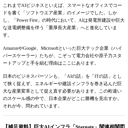
これまでAIビジネスといえば、スマートなオフィスでコー
ドを書く「ソフトウエア産業」のイメージでした。しか
し、「Power First」の時代において、AIは発電所建設や巨大
な送電網整備を伴う「重厚長大産業」へと進化していま
す。
AmazonやGoogle、Microsoftといった巨大テック企業（ハイ
パースケーラー）たちが、こぞって電力会社や原子力スタ
ートアップと手を組む理由はここにあります。
日本のビジネスパーソンも、「AIの話」を「ITの話」とし
て狭く捉えず、エネルギーや建設インフラを巻き込んだ巨
大な産業変革として捉え直す必要があります。この桁違い
のスケール感の中で、日本企業がどこに勝機を見出すか。
それが今、問われています。
【補足資料】巨大AIインフラ「Stargate」関連相関図