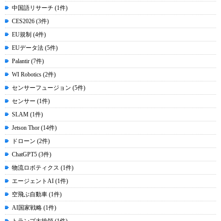
中国語リサーチ (1件)
CES2026 (3件)
EU規制 (4件)
EUデータ法 (5件)
Palantir (7件)
WI Robotics (2件)
センサーフュージョン (5件)
センサー (1件)
SLAM (1件)
Jetson Thor (14件)
ドローン (2件)
ChatGPT5 (3件)
物流ロボティクス (1件)
エージェントAI (1件)
空飛ぶ自動車 (1件)
AI国家戦略 (1件)
トランプ大統領 (1件)