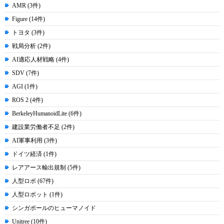
AMR (3件)
Figure (14件)
トヨタ (3件)
戦局分析 (2件)
AI適応人材戦略 (4件)
SDV (7件)
AGI (1件)
ROS 2 (4件)
BerkeleyHumanoidLite (6件)
建設業労働者不足 (2件)
AI軍事利用 (3件)
ドイツ経済 (1件)
レアアース輸出規制 (5件)
人型ロボ (67件)
人型ロボット (1件)
シンガポールのヒューマノイド
Unitree (10件)