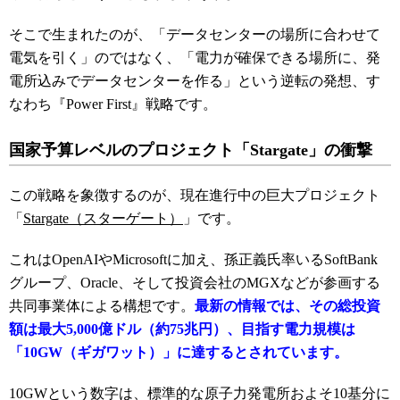
そこで生まれたのが、「データセンターの場所に合わせて
電気を引く」のではなく、「電力が確保できる場所に、発
電所込みでデータセンターを作る」という逆転の発想、す
なわち『Power First』戦略です。
国家予算レベルのプロジェクト「Stargate」の衝撃
この戦略を象徴するのが、現在進行中の巨大プロジェクト
「
Stargate（スターゲート）
」です。
これはOpenAIやMicrosoftに加え、孫正義氏率いるSoftBank
グループ、Oracle、そして投資会社のMGXなどが参画する
共同事業体による構想です。
最新の情報では、その総投資
額は最大5,000億ドル（約75兆円）、目指す電力規模は
「10GW（ギガワット）」に達するとされています。
10GWという数字は、標準的な原子力発電所およそ10基分に