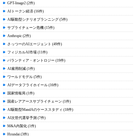
GPT-Image2 (2件)
AIトークン経済 (16件)
AI駆動型シナリオプランニング (5件)
サプライチェーン危機 (15件)
Anthropic (2件)
さっつーのAIエージェント (49件)
フィジカルAI市場 (11件)
パランティア・オントロジー (19件)
AI雇用削減 (1件)
ワールドモデル (5件)
AIデータフライホイール (16件)
国家情報局 (1件)
国産レアアースサプライチェーン (1件)
AI駆動型MandAのケーススタディ (18件)
AI次世代選挙予測 (7件)
M&A内製化 (1件)
Hyundai (3件)