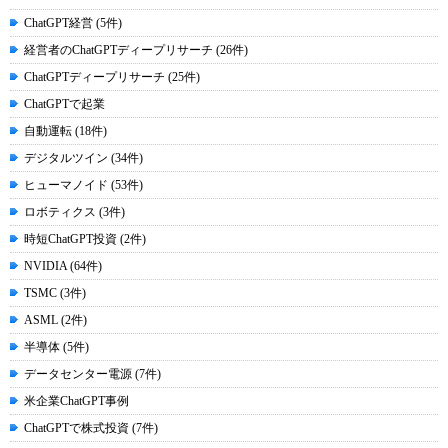
ChatGPT経営 (5件)
経営者のChatGPTディープリサーチ (26件)
ChatGPTディープリサーチ (25件)
ChatGPTで起業
自動運転 (18件)
デジタルツイン (34件)
ヒューマノイド (53件)
ロボティクス (3件)
時短ChatGPT投資 (2件)
NVIDIA (64件)
TSMC (3件)
ASML (2件)
半導体 (5件)
データセンター電源 (7件)
米企業ChatGPT事例
ChatGPTで株式投資 (7件)