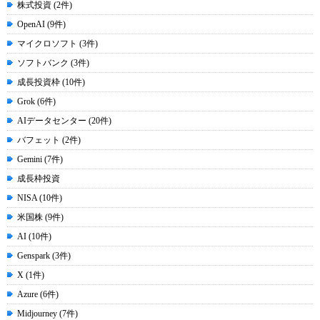
株式投資 (2件)
OpenAI (9件)
マイクロソフト (3件)
ソフトバンク (3件)
成長投資枠 (10件)
Grok (6件)
AIデータセンター (20件)
バフェット (2件)
Gemini (7件)
成長枠投資
NISA (10件)
米国株 (9件)
AI (10件)
Genspark (3件)
X (1件)
Azure (6件)
Midjourney (7件)