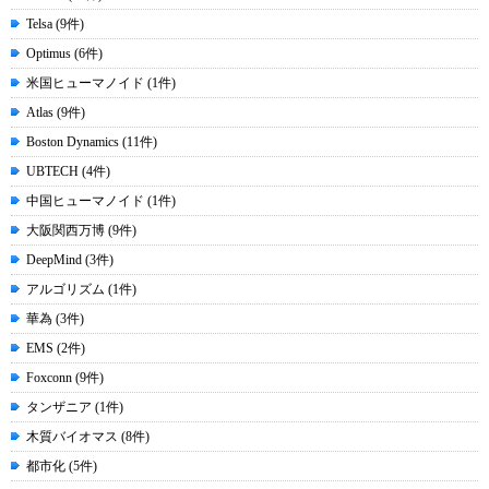
Telsa (9件)
Optimus (6件)
米国ヒューマノイド (1件)
Atlas (9件)
Boston Dynamics (11件)
UBTECH (4件)
中国ヒューマノイド (1件)
大阪関西万博 (9件)
DeepMind (3件)
アルゴリズム (1件)
華為 (3件)
EMS (2件)
Foxconn (9件)
タンザニア (1件)
木質バイオマス (8件)
都市化 (5件)