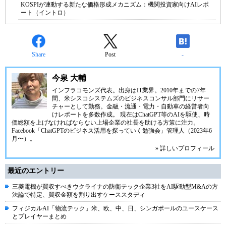
KOSPIが連動する新たな価格形成メカニズム：機関投資家向けAIレポ
ート（イントロ）
Share
Post
-
今泉 大輔
インフラコモンズ代表。出身はIT業界。2010年までの7年
間、米シスコシステムズのビジネスコンサル部門にリサー
チャーとして勤務。金融・流通・電力・自動車の経営者向
けレポートを多数作成。 現在はChatGPT等のAIを駆使、時
価総額を上げなければならない上場企業の社長を助ける方策に注力。
Facebook「ChatGPTのビジネス活用を探っていく勉強会」管理人（2023年6
月〜）。
» 詳しいプロフィール
最近のエントリー
三菱電機が買収すべきウクライナの防衛テック企業3社をAI駆動型M&Aの方
法論で特定、買収金額を割り出すケーススタディ
フィジカルAI「物流テック」米、欧、中、日、シンガポールのユースケース
とプレイヤーまとめ