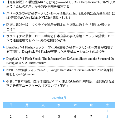
【完全解説】AI駆動型M&Aとは何か――AIモデル＋Deep Researchアルゴリズ
ムで「会社の未来」から買収候補を逆算する
スペースXの宇宙AIデータセンター用衛星Starmind（最終的に百万基規模）に
はNVIDIAのVera Rubin NVL72が搭載される！
防衛白書26年版：ウクライナ戦争が日本の自衛隊に教えた「新しい戦い方」
とは？
ウクライナの最新ドローン戦術と日本企業の参入余地：エッジAI搭載ドロー
ンで通信途絶でも750km先の敵標的を破壊
DeepSeek-V4-Flashショック：NVIDIA主導のAIデータセンター業界が崩壊す
る可能性。DeepSeek-V4-Flashが実現した格安AIエージェントの経済学
DeepSeek-V4-Flash Shock! The Inference Cost Deflation Shock and the Structural De-
Rating of U.S. AI Infrastructure
NVIDIAの強敵フィジカルAI。Google DeepMind "Gemini Robotics 2"の全身制
御としゃべるGemini
令和8年熊本地震、自治体職員が今すぐ使えるChatGPT有料版・避難所物資過
不足分析等ユースケース（プロンプト案内）
2026年8月
日
月
火
水
木
金
土
1
2
3
4
5
6
7
8