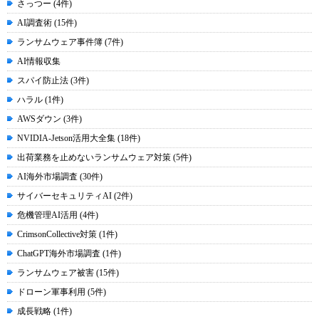
さっつー (4件)
AI調査術 (15件)
ランサムウェア事件簿 (7件)
AI情報収集
スパイ防止法 (3件)
ハラル (1件)
AWSダウン (3件)
NVIDIA-Jetson活用大全集 (18件)
出荷業務を止めないランサムウェア対策 (5件)
AI海外市場調査 (30件)
サイバーセキュリティAI (2件)
危機管理AI活用 (4件)
CrimsonCollective対策 (1件)
ChatGPT海外市場調査 (1件)
ランサムウェア被害 (15件)
ドローン軍事利用 (5件)
成長戦略 (1件)