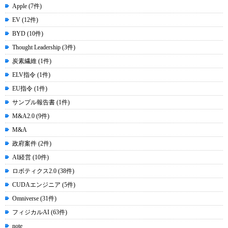
Apple (7件)
EV (12件)
BYD (10件)
Thought Leadership (3件)
炭素繊維 (1件)
ELV指令 (1件)
EU指令 (1件)
サンプル報告書 (1件)
M&A2.0 (9件)
M&A
政府案件 (2件)
AI経営 (10件)
ロボティクス2.0 (38件)
CUDAエンジニア (5件)
Omniverse (31件)
フィジカルAI (63件)
note