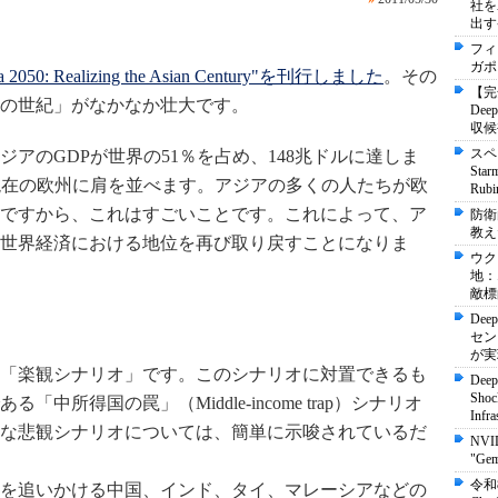
社を
出す
フィ
ガポ
: Realizing the Asian Century"を刊行しました
。その
【完
の世紀」がなかなか壮大です。
De
収候
スペ
ジアのGDPが世界の51％を占め、148兆ドルに達しま
St
、現在の欧州に肩を並べます。アジアの多くの人たちが欧
Ru
ですから、これはすごいことです。これによって、ア
防衛
教え
世界経済における地位を再び取り戻すことになりま
ウク
地：
敵標
Dee
セン
が実
「楽観シナリオ」です。このシナリオに対置できるも
Deep
Shock
所得国の罠」（Middle-income trap）シナリオ
Infra
な悲観シナリオについては、簡単に示唆されているだ
NVI
"Ge
令和
を追いかける中国、インド、タイ、マレーシアなどの