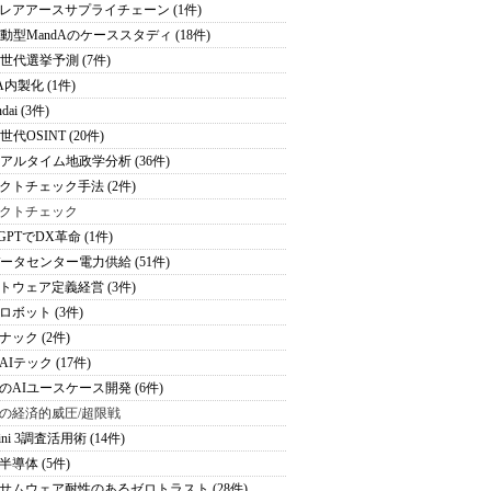
レアアースサプライチェーン (1件)
駆動型MandAのケーススタディ (18件)
次世代選挙予測 (7件)
A内製化 (1件)
dai (3件)
世代OSINT (20件)
リアルタイム地政学分析 (36件)
クトチェック手法 (2件)
クトチェック
tGPTでDX革命 (1件)
データセンター電力供給 (51件)
トウェア定義経営 (3件)
ロボット (3件)
ナック (2件)
Iテック (17件)
のAIユースケース開発 (6件)
の経済的威圧/超限戦
ini 3調査活用術 (14件)
半導体 (5件)
サムウェア耐性のあるゼロトラスト (28件)