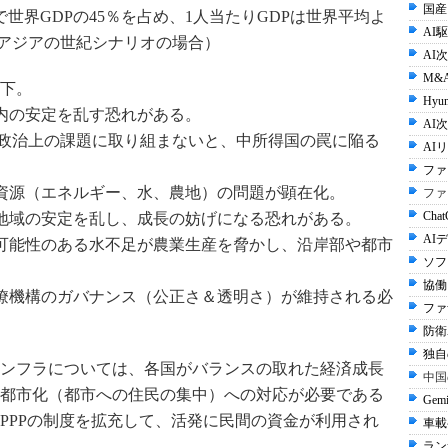
国産
世界GDPの45％を占め、1人当たりGDPは世界平均よ
AI
。（アジアの世紀シナリオの場合）
AI
M&
下。
Hyun
国内の安定を乱す恐れがある。
AI次
、政治上の課題に取り組まないと、中所得国の罠に陥る
AI
ファ
の資源（エネルギー、水、農地）の問題が顕在化。
ファ
Cha
が地域の安定を乱し、成長の妨げになる恐れがある。
AI
す可能性のある水不足が農業生産を脅かし、沿岸部や都市
ソフ
協働
官僚機構のガバナンス（公正さ＆透明さ）が維持される必
ファ
防衛A
独自
ンフラについては、各国がバランスの取れた経済成長
中国
都市化（都市への住民の集中）への対応が必要である
Gem
PPPの制度を拡充して、活発に民間の資金が利用され
車載
ラン