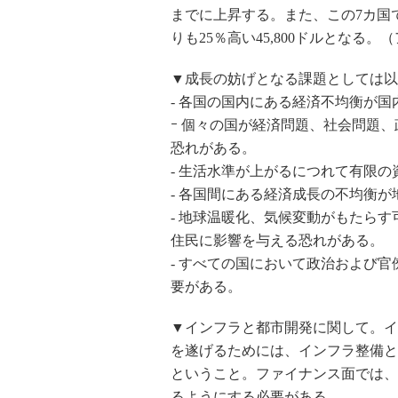
までに上昇する。また、この7カ国で
りも25％高い45,800ドルとなる
▼成長の妨げとなる課題としては以
- 各国の国内にある経済不均衡が
ｰ 個々の国が経済問題、社会問題
恐れがある。
- 生活水準が上がるにつれて有限
- 各国間にある経済成長の不均衡
- 地球温暖化、気候変動がもたら
住民に影響を与える恐れがある。
- すべての国において政治および
要がある。
▼インフラと都市開発に関して。イ
を遂げるためには、インフラ整備と
ということ。ファイナンス面では、
るようにする必要がある。