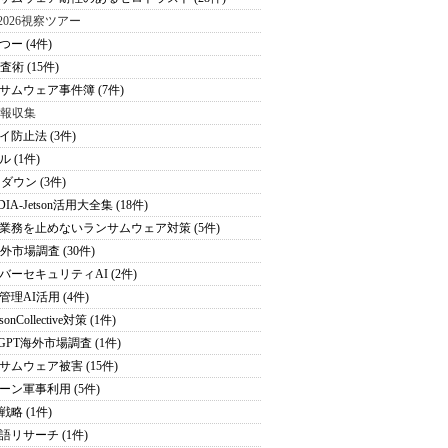
S2026視察ツアー
つー (4件)
査術 (15件)
サムウェア事件簿 (7件)
情報収集
イ防止法 (3件)
 (1件)
ダウン (3件)
DIA-Jetson活用大全集 (18件)
業務を止めないランサムウェア対策 (5件)
海外市場調査 (30件)
バーセキュリティAI (2件)
管理AI活用 (4件)
sonCollective対策 (1件)
tGPT海外市場調査 (1件)
サムウェア被害 (15件)
ーン軍事利用 (5件)
戦略 (1件)
語リサーチ (1件)