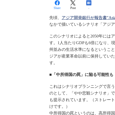
Share
Post
-
先頃、
アジア開発銀行が報告書"Asia 2050
なかで描いているシナリオ「アジア
このシナリオによると2050年にはア
す。1人当たりGDPも6倍になり
州並みの生活水準になるということ
ジアが産業革命以前に保持していた
す。
■「中所得国の罠」に陥る可能性も
これはシナリオプランニングで言う
のとして、「やや悲観シナリオ」である「中
も提示されています。（ストレート
けです。）
中所得国の罠というのは、高所得国