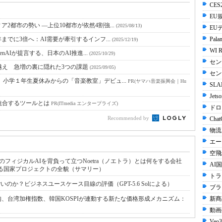
CES2
EU規
都市の勢い ―上位10都市が依然4割強...
(2025/08/13)
EU
までに3倍へ：AI需要が牽引するインフ...
Palan
(2025/12/19)
WI R
enAIが提言する、日本のAI推進...
(2025/10/29)
セン
越え 急増の裏に隠れた3つの課題
(2025/09/05)
セン
小学１年生夏休みからの「音楽教室」デビュ...
PR(ヤマハ音楽振興会｜Hu
SLA
Jets
統合するツールとは
PR(ITmedia エンタープライズ)
ドロ
Recommended by
Chat
物流
エー
空飛
フィジカルAIを背負って立つNoetra（ノエトラ）とは何をする会社
AI国
基で始動する国家プロジェクトの全貌（サマリー）
トラ
だけすごいのか？ビジネスユースケース目線の評価（GPT-5.6 Solによる）
ブラ
、台湾加権指数、韓国KOSPIが連動する新たな価格形成メカニズム：
新商
動画生
Veo3