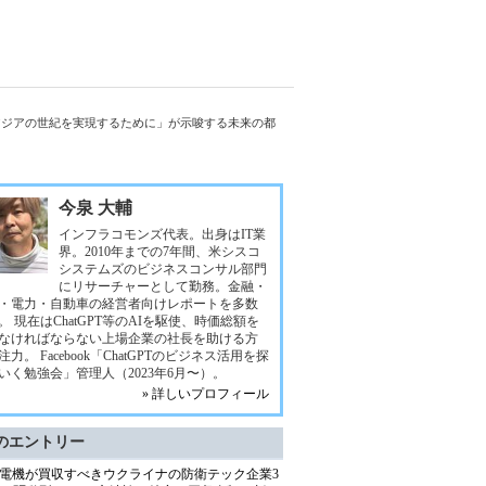
0-アジアの世紀を実現するために」が示唆する未来の都
今泉 大輔
インフラコモンズ代表。出身はIT業
界。2010年までの7年間、米シスコ
システムズのビジネスコンサル部門
にリサーチャーとして勤務。金融・
・電力・自動車の経営者向けレポートを多数
。 現在はChatGPT等のAIを駆使、時価総額を
なければならない上場企業の社長を助ける方
注力。 Facebook「ChatGPTのビジネス活用を探
いく勉強会」管理人（2023年6月〜）。
» 詳しいプロフィール
のエントリー
電機が買収すべきウクライナの防衛テック企業3