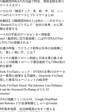
AI駆動型M&Aの方法論で特定、買収金額を割り
ケーススタディ
ジカルAI「物流テック」米、欧、中、日、シン
ールのユースケースとプレイヤーまとめ
全解説】AI駆動型M&Aとは何か――AIモデル＋
ep Researchアルゴリズムで「会社の未来」から買
補を逆算する
ースXの宇宙AIデータセンター用衛星
armind（最終的に百万基規模）にはNVIDIAのVera
bin NVL72が搭載される！
白書26年版：ウクライナ戦争が日本の自衛隊に
た「新しい戦い方」とは？
ライナの最新ドローン戦術と日本企業の参入余
エッジAI搭載ドローンで通信途絶でも750km先の
的を破壊
pSeek-V4-Flashショック：NVIDIA主導のAIデータ
ター業界が崩壊する可能性。DeepSeek-V4-Flash
現した格安AIエージェントの経済学
Seek-V4-Flash Shock! The Inference Cost Deflation
 and the Structural De-Rating of U.S. AI
structure
DIAの強敵フィジカルAI。Google DeepMind
mini Robotics 2"の全身制御としゃべるGemini
8年熊本地震、自治体職員が今すぐ使える