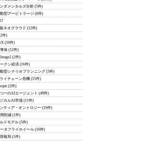
ンダメンタルズ分析 (5件)
駆動型アービトラージ (6件)
IT
版ネオクラウド (12件)
(2件)
eX (10件)
導体 (12件)
Image2 (2件)
トークン経済 (16件)
駆動型シナリオプランニング (5件)
ライチェーン危機 (15件)
ropic (2件)
つーのAIエージェント (49件)
ジカルAI市場 (11件)
ンティア・オントロジー (19件)
用削減 (1件)
ルドモデル (5件)
データフライホイール (16件)
情報局 (1件)