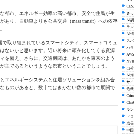
CE
な都市、エネルギー効率の高い都市、安全で住民が生
さっ
AI調
り、自動車よりも公共交通（mass transit）への依存
ラン
。
AI
スパ
国で取り組まれているスマートシティ、スマートコミュ
ハラル
はないかと思います。近い将来に顕在化してくる資源
AWS
ィを備え、さらに、交通機関は、あたかも東京のよう
NVI
が主であるというような都市ということでしょう。
出荷
AI
とエネルギーシステムと住居ソリューションを組み合
サイ
なものがあると、数十ではきかない数の都市で展開で
危機
Crim
Cha
ラン
ドロ
成長
中国