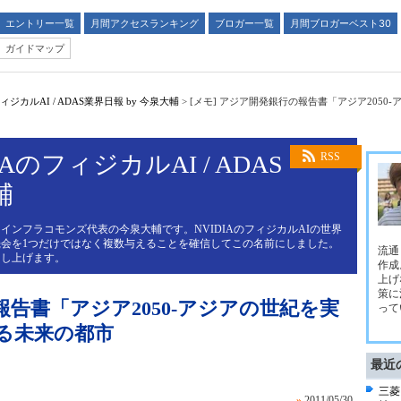
エントリー一覧
月間アクセスランキング
ブロガー一覧
月間ブロガーベスト30
ガイドマップ
ジカルAI / ADAS業界日報 by 今泉大輔
>
[メモ] アジア開発銀行の報告書「アジア205
AのフィジカルAI / ADAS
RSS
輔
インフラコモンズ代表の今泉大輔です。NVIDIAのフィジカルAIの世界
会を1つだけではなく複数与えることを確信してこの名前にしました。
流通
申し上げます。
作成
上げ
策に
報告書「アジア2050-アジアの世紀を実
って
る未来の都市
最近
三菱
»
2011/05/30