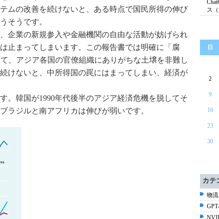
Ch
テムの改善を続けないと、ある時点で国民所得の伸び
ス（
うそうです。
、企業の新規参入や金融機関の自由な活動が妨げられ
は止まってしまいます。この報告書では明確に「腐
日
葉を使って、アジア各国の官僚組織にありがちな土壌を非難し
続けないと、中所得国の罠にはまってしまい、経済が
2
9
す。韓国が1990年代後半のアジア経済危機を脱してそ
ブラジルと南アフリカは伸びが弱いです。
16
23
30
カテ
物流
GPT-
NV