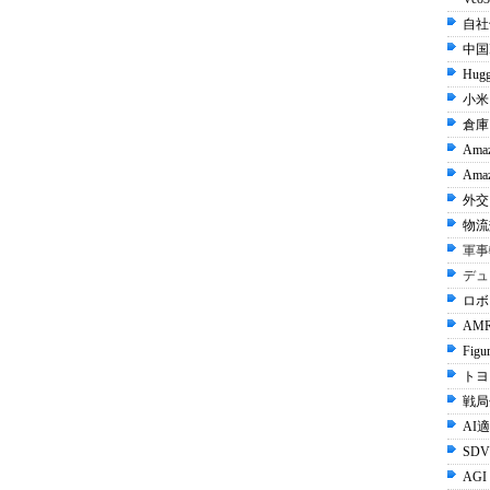
自社
中国I
Hugg
小米 
倉庫
Ama
Amaz
外交 
物流
軍事
デュ
ロボ
AMR
Figu
トヨタ
戦局
AI
SDV
AGI