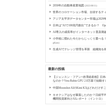
2050年の自動車産業地図
(2025/08/11)
世界のコロケーション市場、台頭するティア2
アジア太平洋データセンター市場は2029年
日本は“AIで100兆円創出”できるか？ Op
AI導入の成長率がインターネット普及期
小学校に慣れた今だからじっくり選べる！ 
gKum)
生成AIでナレッジ管理を革新 組織知を
最新の投稿
【ジェンスン・フアン×赤澤経産相】日本の
なのか？Vera Rubin GPU 2.8万
中国Moonshot AIのKimi K3はどれ
キオクシアはなぜ暴落したのか？日経平均
機関投資家向けAIレポート（イントロ）