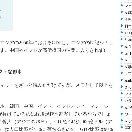
ファ
AI
金融
日本
xAI 
Spac
ジアの2050年におけるGDPは、アジアの世紀シナリ
AI半
ます。中国やインドが高所得国の仲間に入りきれずに、
GPT-
AI
AI
クトな都市
サプ
Anth
マリーをざっと読んだだけですが、メモとして以下を
さっ
フィ
パラ
本、韓国、中国、インド、インドネシア、マレーシ
AI雇
が抜けているのは経済規模を勘案しているからでしょ
ワー
1億人（アジアの78％）、GDPが14兆2,000億ドル（ア
AI
国家
年には人口比率が78％に落ちるものの、GDP比率は90％