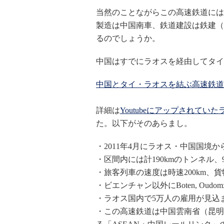
当然のことながらこの高速鉄道には
製造は中国南車、鉄道建設は鉄建（
るのでしょうか。
中国はすでにラオスを経由してタイ
中国とタイ・ラオスを結ぶ高速鉄道
詳細は
Youtubeにアップされて
た。以下がそのあらまし。
・2011年4月にラオス・中国国境か
・区間内には計190kmのトンネル、
・旅客列車の速度は時速200km、貨
・ビエンチャン以外にBoten, Oudomxay
・ラオス国内で5万人の雇用が見込
・この高速鉄道は中国雲南省（昆明