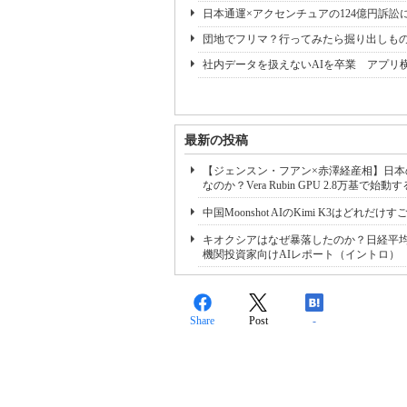
日本通運×アクセンチュアの124億円訴訟
団地でフリマ？行ってみたら掘り出しも
社内データを扱えないAIを卒業 アプリ
最新の投稿
【ジェンスン・フアン×赤澤経産相】日本の
なのか？Vera Rubin GPU 2.8万
中国Moonshot AIのKimi K3はどれ
キオクシアはなぜ暴落したのか？日経平均
機関投資家向けAIレポート（イントロ）
Share
Post
-