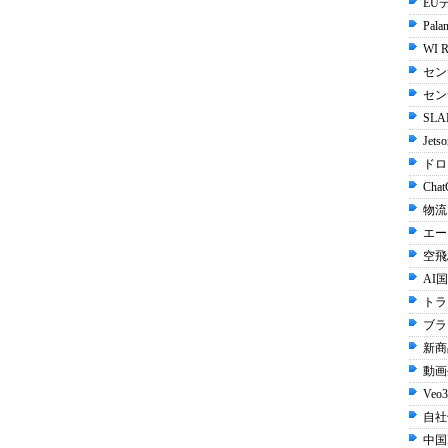
EU
Palan
WI R
セン
セン
SLA
Jets
ドロ
Chat
物流
エー
空飛
AI国
トラ
ブラ
新商
動画生
Veo3
自社
中国I