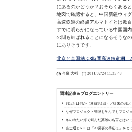
にあるのかどうか？おそらくあると
地図で確認すると、中国新疆ウィグ
高速鉄道の終点アルマトイとは数百
すでに明らかになっている中国国内
の間も結ばれることになるそうなの
にありそうです。
北京と全国結ぶ8時間高速鉄道網、
今泉 大輔
2011/02/24 11:35:48
関連記事＆ブログエントリー
FDEとは何か（連載第1回）／従来のSE
なぜプロジェクト管理を学んでもプロジェ
冬の冷たい海で叫んだ英雄の名言とはいっ
富士通とNECは「AI需要の手応え」をどう