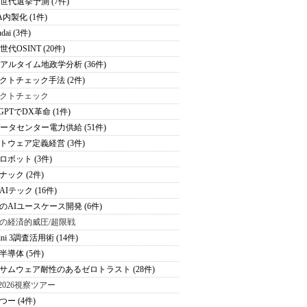
次世代選挙予測 (7件)
A内製化 (1件)
dai (3件)
世代OSINT (20件)
リアルタイム地政学分析 (36件)
クトチェック手法 (2件)
クトチェック
tGPTでDX革命 (1件)
データセンター電力供給 (51件)
トウェア定義経営 (3件)
ロボット (3件)
ナック (2件)
Iテック (16件)
のAIユースケース開発 (6件)
の経済的威圧/超限戦
ini 3調査活用術 (14件)
半導体 (5件)
サムウェア耐性のあるゼロトラスト (28件)
S2026視察ツアー
つー (4件)