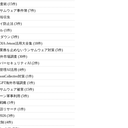
査術 (15件)
サムウェア事件簿 (7件)
情報収集
イ防止法 (3件)
 (1件)
ダウン (3件)
DIA-Jetson活用大全集 (18件)
業務を止めないランサムウェア対策 (5件)
海外市場調査 (30件)
バーセキュリティAI (2件)
管理AI活用 (4件)
sonCollective対策 (1件)
tGPT海外市場調査 (1件)
サムウェア被害 (15件)
ーン軍事利用 (5件)
戦略 (1件)
語リサーチ (1件)
026 (3件)
制 (4件)