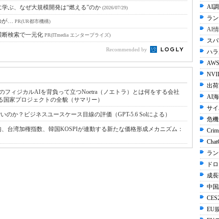
AI調
に学ぶ、なぜ大規模開発は“燃える”のか
(2026/07/29)
ラン
のが…
PR(UR都市機構)
AI
横断検索で一元化
PR(ITmedia エンタープライズ)
スパ
Recommended by
ハラル
AWS
NVI
出荷
フィジカルAIを背負って立つNoetra（ノエトラ）とは何をする会社
AI
基で始動する国家プロジェクトの全貌（サマリー）
サイ
だけすごいのか？ビジネスユースケース目線の評価（GPT-5.6 Solによる）
危機
、台湾加権指数、韓国KOSPIが連動する新たな価格形成メカニズム：
Crim
Cha
ラン
ドロ
成長
中国
CES2
EU規