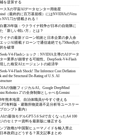
補を逆算する
ースXの宇宙AIデータセンター用衛星
armind（最終的に百万基規模）にはNVIDIAのVera
bin NVL72が搭載される！
白書26年版：ウクライナ戦争が日本の自衛隊に
た「新しい戦い方」とは？
ライナの最新ドローン戦術と日本企業の参入余
エッジAI搭載ドローンで通信途絶でも750km先の
的を破壊
pSeek-V4-Flashショック：NVIDIA主導のAIデータ
ター業界が崩壊する可能性。DeepSeek-V4-Flash
現した格安AIエージェントの経済学
Seek-V4-Flash Shock! The Inference Cost Deflation
 and the Structural De-Rating of U.S. AI
structure
DIAの強敵フィジカルAI。Google DeepMind
mini Robotics 2"の全身制御としゃべるGemini
8年熊本地震、自治体職員が今すぐ使える
atGPT有料版・避難所物資過不足分析等ユースケー
プロンプト案内）
nAIの最強モデルGPT-5.6 Solで古くなったA4 100
ジのセミナー資料を最新版に修正する
ンプ政権が中国製ヒューマノイドを輸入禁止
日本政府はどうする？英文記事まとめ