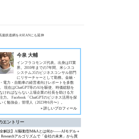
速鉄道網をASEANにも延伸
今泉 大輔
インフラコモンズ代表。出身はIT業
界。2010年までの7年間、米シスコ
システムズのビジネスコンサル部門
にリサーチャーとして勤務。金融・
・電力・自動車の経営者向けレポートを多数
。 現在はChatGPT等のAIを駆使、時価総額を
なければならない上場企業の社長を助ける方
注力。 Facebook「ChatGPTのビジネス活用を探
いく勉強会」管理人（2023年6月〜）。
» 詳しいプロフィール
のエントリー
全解説】AI駆動型M&Aとは何か――AIモデル＋
ep Researchアルゴリズムで「会社の未来」から買