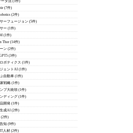
データ法 (5件)
tir (7件)
obotics (2件)
サーフュージョン (5件)
サー (1件)
M (1件)
on Thor (14件)
ーン (2件)
GPT5 (3件)
ロボティクス (1件)
ジェントAI (1件)
ぶ自動車 (1件)
家戦略 (1件)
ンプ大統領 (1件)
ンディング (1件)
品開発 (1件)
成AI (2件)
 (2件)
告知 (9件)
T人材 (2件)