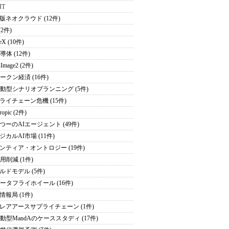
IT
版ネオクラウド (12件)
(2件)
eX (10件)
導体 (12件)
Image2 (2件)
トークン経済 (16件)
駆動型シナリオプランニング (5件)
ライチェーン危機 (15件)
ropic (2件)
つーのAIエージェント (49件)
ジカルAI市場 (11件)
ンティア・オントロジー (19件)
用削減 (1件)
ルドモデル (5件)
データフライホイール (16件)
情報局 (1件)
レアアースサプライチェーン (1件)
駆動型MandAのケーススタディ (17件)