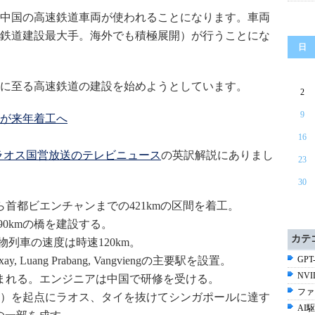
中国の高速鉄道車両が使われることになります。車両
鉄道建設最大手。海外でも積極展開）が行うことにな
日
に至る高速鉄道の建設を始めようとしています。
2
9
が来年着工へ
16
いたラオス国営放送のテレビニュース
の英訳解説にありまし
23
30
ら首都ビエンチャンまでの421kmの区間を着工。
90kmの橋を建設する。
カテ
物列車の速度は時速120km。
, Luang Prabang, Vangviengの主要駅を設置。
GPT-
NV
まれる。エンジニアは中国で研修を受ける。
ファ
）を起点にラオス、タイを抜けてシンガポールに達す
AI