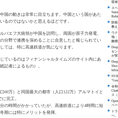
収候
スペ
St
中国の動きは非常に目立ちます。中国という国があた
Ru
いるのではないかと思えるほどです。
防衛
教え
ウク
ルバエフ大統領が中国を訪問し、両国が原子力発電、
地：
の分野で連携を深めることに合意したと報じられてい
敵標
しては、特に高速鉄道が気になります。
Dee
セン
が実
じているのはフィナンシャルタイムズのサイト内にあ
Deep
紙記者によるもの）。
Shock
Infra
NVI
"Ge
令和
Ch
口60万）と同国最大の都市（人口122万）アルマトイと
ス（
までに完工。
Ope
泊分の時間がかかっていたが、高速鉄道により4時間に短
ペー
トラ
冬期には特にメリットを発揮。
へ。