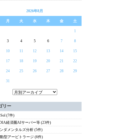
2026年8月
月
火
水
木
金
土
1
3
4
5
6
7
8
10
11
12
13
14
15
17
18
19
20
21
22
24
25
26
27
28
29
31
ゴリー
Sol (7件)
IDIA経済圏AIサーバー等 (23件)
ンダメンタルズ分析 (5件)
駆動型アービトラージ (6件)