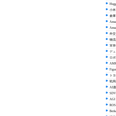
Hugg
小米 
倉庫
Ama
Amaz
外交 
物流
軍事
デュ
ロボ
AMR
Figu
トヨタ
戦局
AI
SDV
AGI
ROS 
Berk