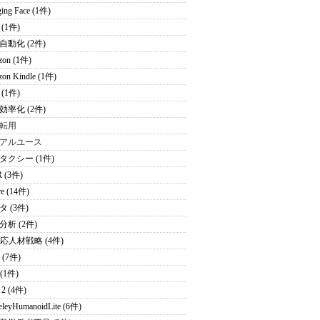
ing Face (1件)
(1件)
自動化 (2件)
zon (1件)
on Kindle (1件)
(1件)
効率化 (2件)
転用
アルユース
タクシー (1件)
 (3件)
re (14件)
 (3件)
分析 (2件)
適応人材戦略 (4件)
 (7件)
 (1件)
2 (4件)
eleyHumanoidLite (6件)