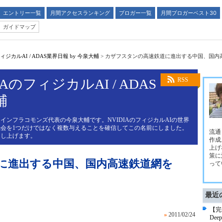
エントリー一覧
月間アクセスランキング
ブロガー一覧
月間ブロガーベスト30
ガイドマップ
ジカルAI / ADAS業界日報 by 今泉大輔
>
カザフスタンの高速鉄道に進出する中国、国内高
AのフィジカルAI / ADAS
RSS
輔
インフラコモンズ代表の今泉大輔です。NVIDIAのフィジカルAIの世界
会を1つだけではなく複数与えることを確信してこの名前にしました。
流通
申し上げます。
作成
上げ
策に
に進出する中国、国内高速鉄道網を
って
最近
【完
»
2011/02/24
De