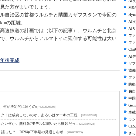
AI
見た方がよいでしょう。
M&
ル自治区の首都ウルムチと隣国カザフスタンで今回の
Hyun
AI次
kmの距離。
AI
高速鉄道の計画では（以下の記事）、ウルムチと北京
ファ
で、ウルムチからアルマトイに延伸する可能性は大い
ファ
Cha
AI
2年後完成
ソフ
協働
ファ
防衛A
独自
中国
Gem
と、何が決定的に違うのか
(2026/08/03)
車載
クトは成功しないのか、あるいはケーキの工程...
(2026/07/28)
ラン
たい何か。無料版7モデルに聞いたら微妙だっ...
(2026/07/28)
CE
語った？ 2026年下半期の見通しを考...
(2026/08/03)
さっ