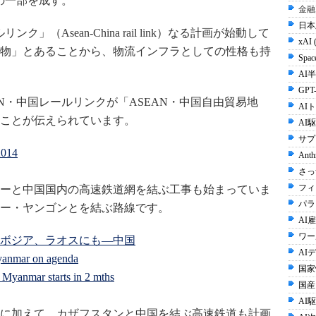
の一部を成す。
金融
日本
」（Asean-China rail link）なる計画が始動して
xAI 
物」とあることから、物流インフラとしての性格も持
Spac
AI半
GPT-
N・中国レールリンクが「ASEAN・中国自由貿易地
AI
ことが伝えられています。
AI
サプ
2014
Anth
さっ
フィ
ーと中国国内の高速鉄道網を結ぶ工事も始まっていま
パラ
ー・ヤンゴンとを結ぶ路線です。
AI雇
ワー
ボジア、ラオスにも—中国
AI
yanmar on agenda
国家
 Myanmar starts in 2 mths
国産
AI
ンに加えて、カザフスタンと中国を結ぶ高速鉄道も計画