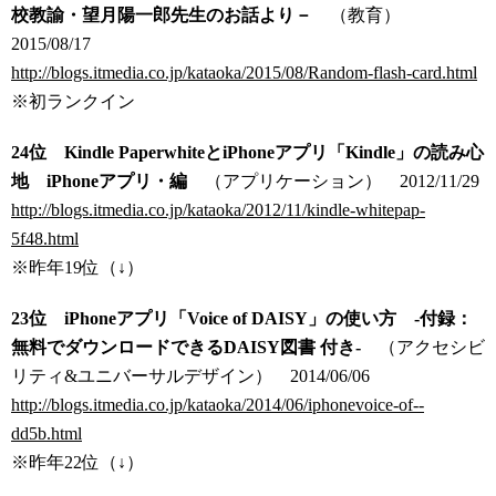
校教諭・望月陽一郎先生のお話より－
（教育）
2015/08/17
http://blogs.itmedia.co.jp/kataoka/2015/08/Random-flash-card.html
※初ランクイン
24位 Kindle PaperwhiteとiPhoneアプリ「Kindle」の読み心
地 iPhoneアプリ・編
（アプリケーション）
2012/11/29
http://blogs.itmedia.co.jp/kataoka/2012/11/kindle-whitepap-
5f48.html
※昨年19位（↓）
23位 iPhoneアプリ「Voice of DAISY」の使い方 -付録：
無料でダウンロードできるDAISY図書 付き-
（アクセシビ
リティ&ユニバーサルデザイン）
2014/06/06
http://blogs.itmedia.co.jp/kataoka/2014/06/iphonevoice-of--
dd5b.html
※昨年22位（↓）