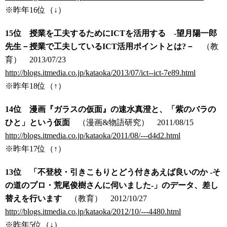
※昨年16位（↓）
15位 授業を工夫するためにICTを活用する -望月陽一郎
先生－授業で工夫しているICT活用ポイントとは?－
（教
育）
2013/07/23
http://blogs.itmedia.co.jp/kataoka/2013/07/ict--ict-7e89.html
※昨年18位（↑）
14位 漫画『ガラスの仮面』の速水真澄と、「紫のバラの
ひと」という仮面
（漫画&物語研究）
2011/08/15
http://blogs.itmedia.co.jp/kataoka/2011/08/---d4d2.html
※昨年17位（↑）
13位 「不登校・引きこもりとどう付きあえば良いのか -そ
の道のプロ・荒尾俊樹さんに伺いました-」のデータ、差し
替えを行います
（教育） 2
012/10/27
http://blogs.itmedia.co.jp/kataoka/2012/10/---4480.html
※昨年5位（↓）