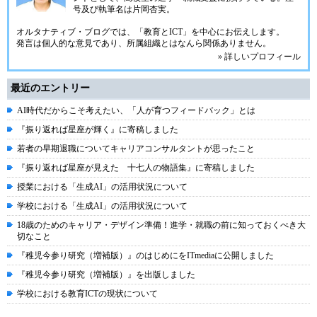
号及び執筆名は片岡杏実。
オルタナティブ・ブログでは、「教育とICT」を中心にお伝えします。
発言は個人的な意見であり、所属組織とはなんら関係ありません。
» 詳しいプロフィール
最近のエントリー
AI時代だからこそ考えたい、「人が育つフィードバック」とは
『振り返れば星座が輝く』に寄稿しました
若者の早期退職についてキャリアコンサルタントが思ったこと
『振り返れば星座が見えた 十七人の物語集』に寄稿しました
授業における「生成AI」の活用状況について
学校における「生成AI」の活用状況について
18歳のためのキャリア・デザイン準備！進学・就職の前に知っておくべき大
切なこと
『稚児今参り研究（増補版）』のはじめにをITmediaに公開しました
『稚児今参り研究（増補版）』を出版しました
学校における教育ICTの現状について