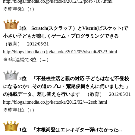
http://blogs.itmedia.co.jp/kataoka/2012/12/post-7167.html
※昨年6位（↑）
3位 Scratch(スクラッチ）とViscuit(ビスケット)で
小さい子どもが楽しくゲーム・プログラミングできる
（教育）
2012/05/31
http://blogs.itmedia.co.jp/kataoka/2012/05/viscuit-8323.html
※3年連続で3位
（→）
2位 「不登校生活と親の対応 子どもはなぜ不登校
になるのか? -その道のプロ・荒尾俊樹さんに伺いました-」
の掲載データ、差し替えを行います
（教育）
2012/05/31
http://blogs.itmedia.co.jp/kataoka/2012/02/---2eeb.html
※昨年1位
（↓）
1位 「木根尚登はエレキギター弾けなかった...