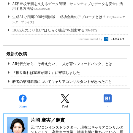
AI不登校予測を支えるデータ管理 センシティブなデータを安全に活
用する方法論
(2025/08/23)
生成AIで月間2000時間削減 成功企業のアプローチとは？
PR(ITmedia エ
ンタープライズ)
100万人のより良い“はたらく機会”を創出する
PR(＠IT)
Recommended by
最新の投稿
AI時代だからこそ考えたい、「人が育つフィードバック」とは
『振り返れば星座が輝く』に寄稿しました
若者の早期退職についてキャリアコンサルタントが思ったこと
Share
Post
-
片岡 麻実／麻實
元パソコンインストラクター。現在はキャリアコンサルタ
ントとして、高校生の進学・就職支援に携わっている。屋