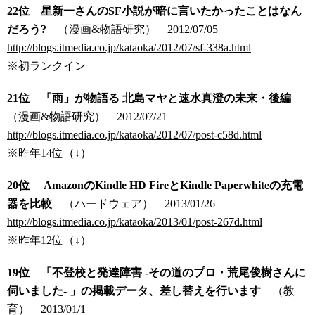
22位 星新一さんのSF小説が暗に言いたかったことはなん
だろう?
（漫画&物語研究）
2012/07/05
http://blogs.itmedia.co.jp/kataoka/2012/07/sf-338a.html
※初ランクイン
21位 「雨」が物語る 北島マヤと速水真澄の未来・後編
（漫画&物語研究）
2012/07/21
http://blogs.itmedia.co.jp/kataoka/2012/07/post-c58d.html
※昨年14位（↓）
20位 AmazonのKindle HD FireとKindle Paperwhiteの充電
器を比較
（ハードウェア）
2013/01/26
http://blogs.itmedia.co.jp/kataoka/2013/01/post-267d.html
※昨年12位（↓）
19位 「不登校と発達障害 -その道のプロ・荒尾俊樹さんに
伺いました- 」の掲載データ、差し替えを行います
（教
育）
2013/01/1