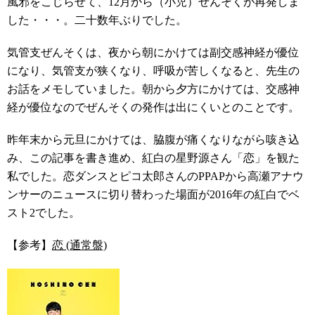
風邪をこじらせて、12月から（小児）ぜんそくが再発しま
した・・・。二十数年ぶりでした。
気管支ぜんそくは、夜から朝にかけては副交感神経が優位
になり、気管支が狭くなり、呼吸が苦しくなると、先生の
お話をメモしていました。
朝から夕方にかけては、交感神
経が優位なのでぜんそくの発作は出にくいとのことです。
昨年末から元旦にかけては、脇腹が痛くなりながら咳き込
み、この記事を書き進め、紅白の星野源さん「恋」を観た
私でした。恋ダンスとピコ太郎さんのPPAPから高瀬アナウ
ンサーのニュースに切り替わった場面が2016年の紅白でベ
スト2でした。
【参考】
恋 (通常盤)