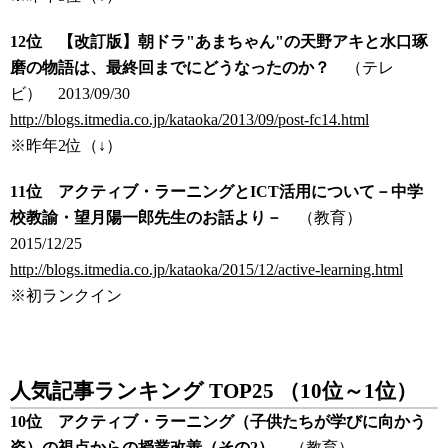
12位 【改訂版】朝ドラ"あまちゃん"の天野アキと水口琢
磨の物語は、最終回までにどうなったのか？
（テレ
ビ）
2013/09/30
http://blogs.itmedia.co.jp/kataoka/2013/09/post-fc14.html
※昨年2位（↓）
11位 アクティブ・ラーニングとICT活用について－中学
校教諭・望月陽一郎先生のお話より－
（教育）
2015/12/25
http://blogs.itmedia.co.jp/kataoka/2015/12/active-learning.html
※初ランクイン
人気記事ランキング TOP25 （10位～1位）
10位 アクティブ・ラーニング（子供たちが学びに向かう
姿）の視点からの授業改善（その2）
（教育）