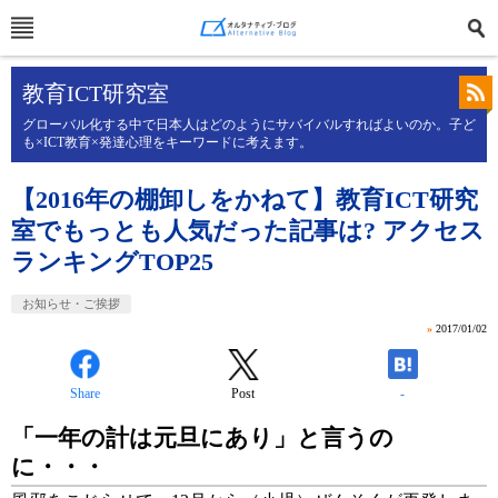
教育ICT研究室
グローバル化する中で日本人はどのようにサバイバルすればよいのか。子ど
も×ICT教育×発達心理をキーワードに考えます。
【2016年の棚卸しをかねて】教育ICT研究
室でもっとも人気だった記事は? アクセス
ランキングTOP25
お知らせ・ご挨拶
»
2017/01/02
Share
Post
-
「一年の計は元旦にあり」と言うの
に・・・