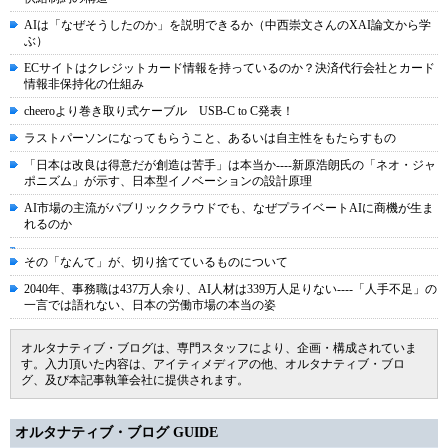
AIは「なぜそうしたのか」を説明できるか（中西崇文さんのXAI論文から学
ぶ）
ECサイトはクレジットカード情報を持っているのか？決済代行会社とカード
情報非保持化の仕組み
cheeroより巻き取り式ケーブル USB-C to C発表！
ラストパーソンになってもらうこと、あるいは自主性をもたらすもの
「日本は改良は得意だが創造は苦手」は本当か----新原浩朗氏の「ネオ・ジャ
ポニズム」が示す、日本型イノベーションの設計原理
AI市場の主流がパブリッククラウドでも、なぜプライベートAIに商機が生ま
れるのか
その「なんて」が、切り捨てているものについて
2040年、事務職は437万人余り、AI人材は339万人足りない----「人手不足」の
一言では語れない、日本の労働市場の本当の姿
オルタナティブ・ブログは、専門スタッフにより、企画・構成されていま
す。入力頂いた内容は、アイティメディアの他、オルタナティブ・ブロ
グ、及び本記事執筆会社に提供されます。
オルタナティブ・ブログ GUIDE