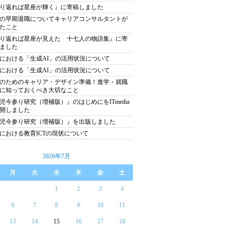
り返れば星座が輝く』に寄稿しました
の早期退職についてキャリアコンサルタントが
たこと
り返れば星座が見えた 十七人の物語集』に寄
ました
における「生成AI」の活用状況について
における「生成AI」の活用状況について
歳のためのキャリア・デザイン準備！進学・就職
に知っておくべき大切なこと
児今参り研究（増補版）』のはじめにをITmedia
開しました
児今参り研究（増補版）』を出版しました
における教育ICTの現状について
2026年7月
月
火
水
木
金
土
1
2
3
4
6
7
8
9
10
11
13
14
15
16
17
18