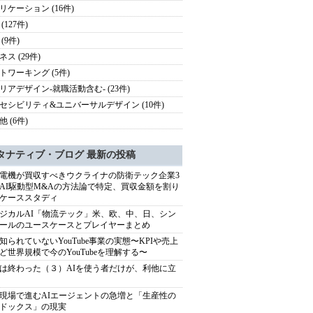
リケーション (16件)
(127件)
(9件)
ス (29件)
トワーキング (5件)
リアデザイン-就職活動含む- (23件)
セシビリティ&ユニバーサルデザイン (10件)
 (6件)
タナティブ・ブログ 最新の投稿
電機が買収すべきウクライナの防衛テック企業3
AI駆動型M&Aの方法論で特定、買収金額を割り
ケーススタディ
ジカルAI「物流テック」米、欧、中、日、シン
ールのユースケースとプレイヤーまとめ
知られていないYouTube事業の実態〜KPIや売上
ど世界規模で今のYouTubeを理解する〜
は終わった（３）AIを使う者だけが、利他に立
現場で進むAIエージェントの急増と「生産性の
ドックス」の現実