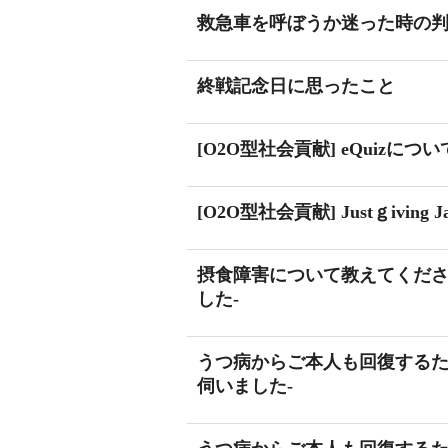
救急車を呼ぼうか迷った時の
終戦記念日に思ったこと
[O2O型社会貢献] eQuizに
[O2O型社会貢献] Justｇivi
摂食障害について教えてくださ
した-
うつ病からご本人も回復するた
伺いました-