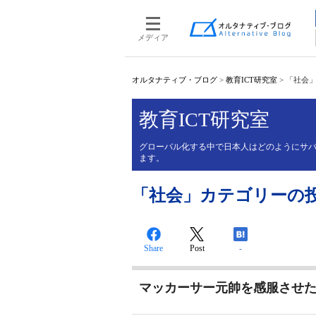
メディア
オルタナティブ・ブログ
>
教育ICT研究室
>
「社会
教育ICT研究室
グローバル化する中で日本人はどのようにサバ
ます。
「社会」カテゴリーの
Share
Post
-
マッカーサー元帥を感服させ