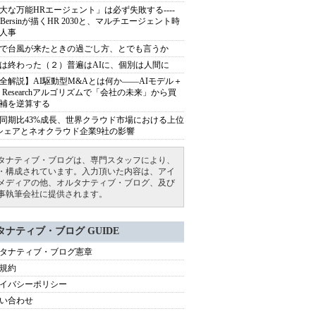
大な万能HRエージェント」は必ず失敗する----
sh Bersinが描くHR 2030と、マルチエージェント時
人事
で台風が来たときの過ごし方、とでも言うか
は終わった（２）普遍はAIに、個別は人間に
全解説】AI駆動型M&Aとは何か――AIモデル＋
ep Researchアルゴリズムで「会社の未来」から買
補を逆算する
同期比43%成長、世界クラウド市場における上位
シェアとネオクラウド企業9社の影響
タナティブ・ブログは、専門スタッフにより、
・構成されています。入力頂いた内容は、アイ
メディアの他、オルタナティブ・ブログ、及び
事執筆会社に提供されます。
タナティブ・ブログ GUIDE
タナティブ・ブログ憲章
規約
イバシーポリシー
い合わせ