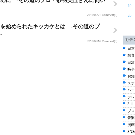
めに -その道のプロ・砂羽美佳さんに伺い
19
2010/06/21
Comment(0)
26
を始められたキッカケとは -その道のプ
-
カテ
2010/06/16
Comment(0)
日本
教育I
目次
時事
お知
スポ
ハー
テレビ
3.
ブロ
音楽 
漫画
SN