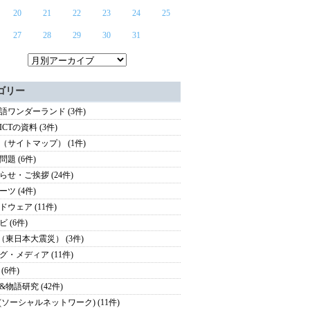
20
21
22
23
24
25
27
28
29
30
31
ゴリー
語ワンダーランド (3件)
CTの資料 (3件)
（サイトマップ） (1件)
問題 (6件)
らせ・ご挨拶 (24件)
ーツ (4件)
ドウェア (11件)
 (6件)
11（東日本大震災） (3件)
グ・メディア (11件)
(6件)
&物語研究 (42件)
S(ソーシャルネットワーク) (11件)