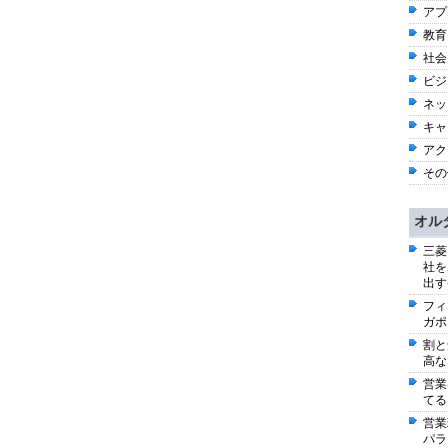
アプ
教育 
社会 
ビジネ
ネッ
キャ
アク
その他
オル
三菱
社を
出す
フィ
ガポ
割と
高な
営業
てる
営業
パラ