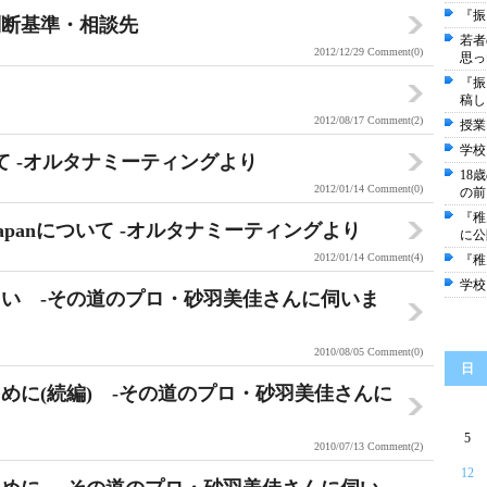
『振
判断基準・相談先
若者
2012/12/29
Comment(0)
思っ
『振
稿し
2012/08/17
Comment(2)
授業
学校
ついて -オルタナミーティングより
18
2012/01/14
Comment(0)
の前
『稚
ng Japanについて -オルタナミーティングより
に公
2012/01/14
Comment(4)
『稚
学校
い -その道のプロ・砂羽美佳さんに伺いま
2010/08/05
Comment(0)
日
めに(続編) -その道のプロ・砂羽美佳さんに
5
2010/07/13
Comment(2)
12