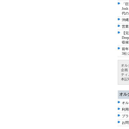
「巨
Jo
代の
沖縄
営業
【完
De
収候
前年
3社
オル
企画
ティ
本記
オル
オル
利用
プラ
お問