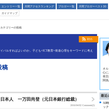
エントリー一覧
月間アクセスランキング
ブロガー一覧
月間ブロガーベスト30
ガイドマップ
」カテゴリーの投稿
RSS
イバルすればよいのか。子ども×ICT教育×発達心理をキーワードに考え
投稿
オル
心に
発言
関係
最近
た日本人 一万田尚登（元日本銀行総裁）
AI
2016/04/02
Comment(2)
ック