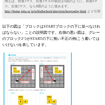
例えば、前進3マス、右進3マスの場合はA図のように、前進4マ
ス、左進2マス、ならB図のように進みます。
http://home.jeita.or.jp/is/highschool/algo/prm/howtoplay.html
より引用
以下の図は「ブロックはSTARTブロックの下に並べなけれ
ばならない」ことの説明図です。右側の悪い図は、グレー
のブロック2つがSTARTの下に無い不正の例(こう書いては
いけない)を表しています。