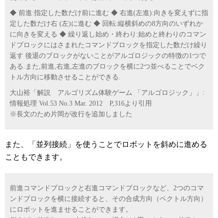
◆ 前進:指定した数だけ前に進む ◆ 右進(左進):向きを変えずに指
定した数だけ右 (左)に進む ◆ 回転:縦横斜めの8方向のいずれか
に向きを変える ◆ 繰り返し始め・終わり:始めと終わりのコマン
ドブロックにはさまれたコマンドブロックを指定した数だけ繰り
返す 後退のブロックがないことがアルゴロジックの特徴の1つで
ある.また,前進,右進,左進のブロックを横に2つ並べることでベク
トル方向に移動させることができる.
大山裕「解説 アルゴリズム体験ゲーム 「アルゴロジック」」:
情報処理 Vol.53 No.3 Mar. 2012 P,316より引用
※長文のため片岡が改行を追加しました
また、「並列接続」を使うことでロボットを斜めに進める
こともできます。
前進コマンドブロックと右進コマンドブロックなど、2つのコマ
ンドブロックを横に接続すると、その合成方向（ベクトル方向）
にロボットを進ませることができます。