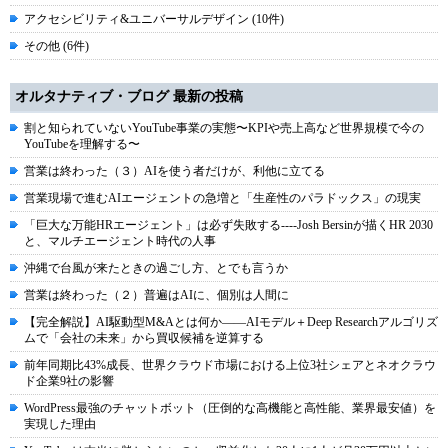
アクセシビリティ&ユニバーサルデザイン (10件)
その他 (6件)
オルタナティブ・ブログ 最新の投稿
割と知られていないYouTube事業の実態〜KPIや売上高など世界規模で今の
YouTubeを理解する〜
営業は終わった（３）AIを使う者だけが、利他に立てる
営業現場で進むAIエージェントの急増と「生産性のパラドックス」の現実
「巨大な万能HRエージェント」は必ず失敗する----Josh Bersinが描くHR 2030
と、マルチエージェント時代の人事
沖縄で台風が来たときの過ごし方、とでも言うか
営業は終わった（２）普遍はAIに、個別は人間に
【完全解説】AI駆動型M&Aとは何か――AIモデル＋Deep Researchアルゴリズ
ムで「会社の未来」から買収候補を逆算する
前年同期比43%成長、世界クラウド市場における上位3社シェアとネオクラウ
ド企業9社の影響
WordPress最強のチャットボット（圧倒的な高機能と高性能、業界最安値）を
実現した理由