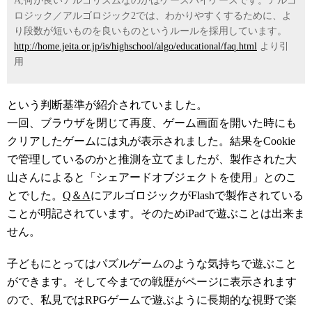
A,何が良いアルゴリズムなのかはケースバイケースです。アルゴ
ロジック／アルゴロジック2では、わかりやすくするために、よ
り段数が短いものを良いものというルールを採用しています。
http://home.jeita.or.jp/is/highschool/algo/educational/faq.html
より引
用
という判断基準が紹介されていました。
一回、ブラウザを閉じて再度、ゲーム画面を開いた時にも
クリアしたゲームには丸が表示されました。結果をCookie
で管理しているのかと推測を立てましたが、製作された大
山さんによると「シェアードオブジェクトを使用」とのこ
とでした。
Q＆A
にアルゴロジックがFlashで製作されている
ことが明記されています。そのためiPadで遊ぶことは出来ま
せん。
子どもにとってはパズルゲームのような気持ちで遊ぶこと
ができます。そして今までの戦歴がページに表示されます
ので、私見ではRPGゲームで遊ぶように長期的な視野で楽