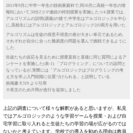
2011年9月に中学一年生の技術家庭科で,同10月に高校一年生の情
報Bにおいて,50分2コマ連続の特別授業を実施した☆4.授業では,
アルゴリズムの説明(講義)の後で,中学生はアルゴロジックJr.中心
に,高校生にはアルゴロジックとアルゴロジック2の両方を用いた.
アルゴリズムは生徒の得意不得意の差が大きい単元であるため,
それぞれが自分に合った難易度の問題を選んで挑戦できるように
した.
生徒たちの反応を見るために授業直前と直後に同じ質問によるア
ンケートを実施した(表-1).「プログラミング」についての設問と
なっているが,実際には「アルゴロジックはプログラミングの考
え方を学ぶ入門段階に位置づけられる」と説明している.
前掲書 P,319 より引用
※長文のため片岡が改行を追加しました
上記の調査について様々な解釈があると思いますが、私見
ではアルゴロジックのような学習ゲームを授業・および自
宅学習に取り入れると生徒たちの学習の場が広がるのでは
ないかと考えています。学校での導入を勧める理由は教員