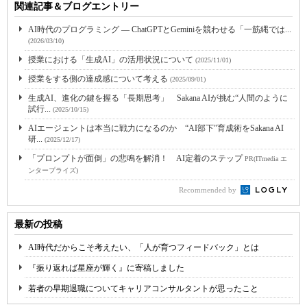
関連記事＆ブログエントリー
AI時代のプログラミング ― ChatGPTとGeminiを競わせる「一筋縄では...
(2026/03/10)
授業における「生成AI」の活用状況について
(2025/11/01)
授業をする側の達成感について考える
(2025/09/01)
生成AI、進化の鍵を握る「長期思考」 Sakana AIが挑む“人間のように
試行...
(2025/10/15)
AIエージェントは本当に戦力になるのか “AI部下”育成術をSakana AI
研...
(2025/12/17)
「プロンプトが面倒」の悲鳴を解消！ AI定着のステップ
PR(ITmedia エ
ンタープライズ)
Recommended by
最新の投稿
AI時代だからこそ考えたい、「人が育つフィードバック」とは
『振り返れば星座が輝く』に寄稿しました
若者の早期退職についてキャリアコンサルタントが思ったこと