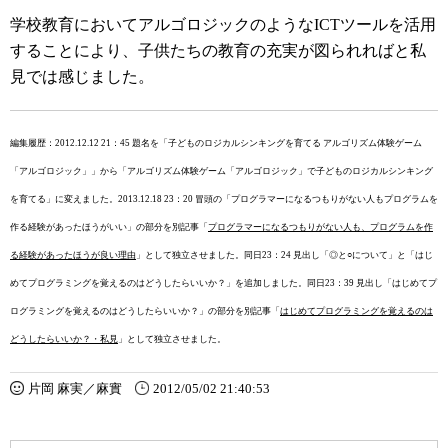
学校教育においてアルゴロジックのようなICTツールを活用
することにより、子供たちの教育の充実が図られればと私
見では感じました。
編集履歴：2012.12.12 21：45 題名を「子どものロジカルシンキングを育てる アルゴリズム体験ゲーム
「アルゴロジック」」から「アルゴリズム体験ゲーム「アルゴロジック」で子どものロジカルシンキング
を育てる」に変えました。2013.12.18 23：20 冒頭の「プログラマーになるつもりがない人もプログラムを
作る経験があったほうがいい」の部分を別記事「
プログラマーになるつもりがない人も、プログラムを作
る経験があったほうが良い理由
」として独立させました。同日23：24 見出し「◎と○について」と「はじ
めてプログラミングを覚えるのはどうしたらいいか？」を追加しました。同日23：39 見出し「はじめてプ
ログラミングを覚えるのはどうしたらいいか？」の部分を別記事「
はじめてプログラミングを覚えるのは
どうしたらいいか？・私見
」として独立させました。
片岡 麻実／麻實
2012/05/02 21:40:53