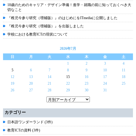
18歳のためのキャリア・デザイン準備！進学・就職の前に知っておくべき大
切なこと
『稚児今参り研究（増補版）』のはじめにをITmediaに公開しました
『稚児今参り研究（増補版）』を出版しました
学校における教育ICTの現状について
2026年7月
日
月
火
水
木
金
土
1
2
3
4
5
6
7
8
9
10
11
12
13
14
15
16
17
18
19
20
21
22
23
24
25
26
27
28
29
30
31
カテゴリー
日本語ワンダーランド (3件)
教育ICTの資料 (3件)