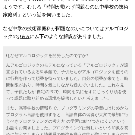
ようです。むしろ「時間が取れず問題なのは中学校の技術
家庭科」という話を伺いました。
なぜ中学の技術家庭科が問題なのかについてはアルゴロジ
ックの
Q＆A
に以下のような解説がありました。
Q,なぜアルゴロジックを開発したのですか?
A,アルゴロジックのモデルになっている「アルゴロジック」が設
置されているある科学館で、子供たちがアルゴロジックを使うの
に行列を作って順番を待っていました。自分の順番が来ても、時
間制限があり、時間を気にしながら遊んでいました。これを見
て、子供たちが 自宅のPCで、時間を気にせずにじっくり頭を使
って課題に取り組める環境を提供したいと考えました。
また、高等学校の情報Ｂで、プログラミングの学習にはじめから
プログラム言語を使用すると、言語自体の習得が大変で最初に行
うべきプログラミングの考え方 の学習に結びつきにくいという
お話をお聞きしました。プログラミングは難しいという印象を初
めに与えてしまうと情報系の勉強を嫌う生徒が増えてしまうので