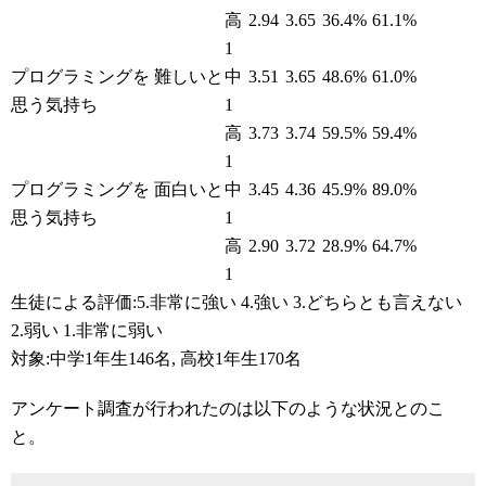
高
2.94
3.65
36.4%
61.1%
1
プログラミングを 難しいと
中
3.51
3.65
48.6%
61.0%
思う気持ち
1
高
3.73
3.74
59.5%
59.4%
1
プログラミングを 面白いと
中
3.45
4.36
45.9%
89.0%
思う気持ち
1
高
2.90
3.72
28.9%
64.7%
1
生徒による評価:5.非常に強い 4.強い 3.どちらとも言えない
2.弱い 1.非常に弱い
対象:中学1年生146名, 高校1年生170名
アンケート調査が行われたのは以下のような状況とのこ
と。