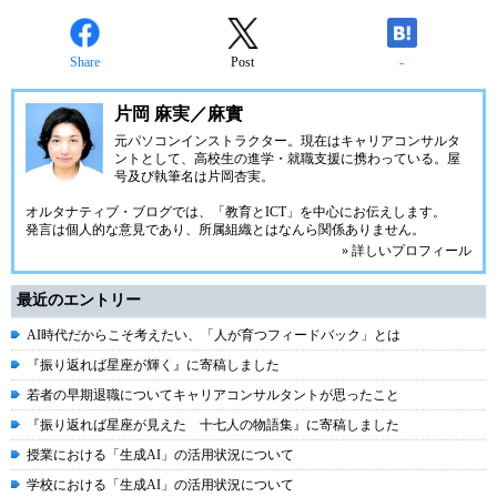
Share
Post
-
片岡 麻実／麻實
元パソコンインストラクター。現在はキャリアコンサルタ
ントとして、高校生の進学・就職支援に携わっている。屋
号及び執筆名は片岡杏実。
オルタナティブ・ブログでは、「教育とICT」を中心にお伝えします。
発言は個人的な意見であり、所属組織とはなんら関係ありません。
» 詳しいプロフィール
最近のエントリー
AI時代だからこそ考えたい、「人が育つフィードバック」とは
『振り返れば星座が輝く』に寄稿しました
若者の早期退職についてキャリアコンサルタントが思ったこと
『振り返れば星座が見えた 十七人の物語集』に寄稿しました
授業における「生成AI」の活用状況について
学校における「生成AI」の活用状況について