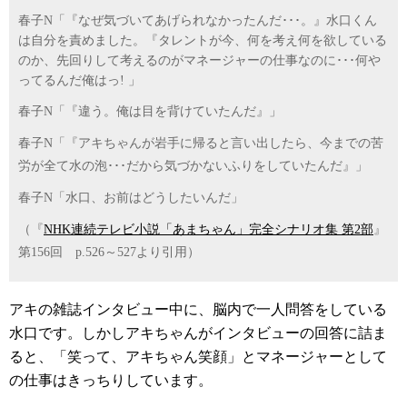
春子N「『なぜ気づいてあげられなかったんだ･･･。』水口くん
は自分を責めました。『タレントが今、何を考え何を欲している
のか、先回りして考えるのがマネージャーの仕事なのに･･･何や
ってるんだ俺はっ! 」
春子N「『違う。俺は目を背けていたんだ』」
春子N「『アキちゃんが岩手に帰ると言い出したら、今までの苦
労が全て水の泡･･･だから気づかないふりをしていたんだ』」
春子N「水口、お前はどうしたいんだ」
（『
NHK連続テレビ小説「あまちゃん」完全シナリオ集 第2部
』
第156回 p.526～527より引用）
アキの雑誌インタビュー中に、脳内で一人問答をしている
水口です。しかしアキちゃんがインタビューの回答に詰ま
ると、「笑って、アキちゃん笑顔」とマネージャーとして
の仕事はきっちりしています。