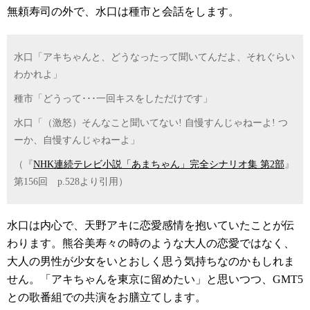
無頼寿司の外で、水口は種市と会話をします。
水口「アキちゃんと、どうなったって聞いてんだよ、それぐらい
わかれよ」
種市「どうって･･･一回キスをしただけです」
水口「（激怒）そんなこと聞いてない! 自慢すんじゃねーよ! つ
ーか、自慢すんじゃねーよ」
（『
NHK連続テレビ小説「あまちゃん」完全シナリオ集 第2部
』
第156回 p.528より引用）
水口は内心で、天野アキに恋愛感情を抱いていたことが伝
わります。熊谷美寿々の時のような大人の恋愛ではなく、
大人の男性が少女をいとおしく思う気持ちなのかもしれま
せん。「アキちゃんを東京に留めたい」と思いつつ、GMT5
との歌番組での共演をお膳立てします。