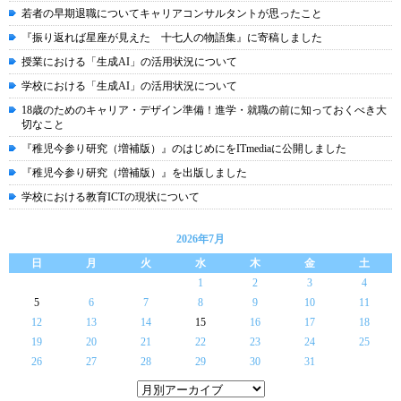
若者の早期退職についてキャリアコンサルタントが思ったこと
『振り返れば星座が見えた 十七人の物語集』に寄稿しました
授業における「生成AI」の活用状況について
学校における「生成AI」の活用状況について
18歳のためのキャリア・デザイン準備！進学・就職の前に知っておくべき大
切なこと
『稚児今参り研究（増補版）』のはじめにをITmediaに公開しました
『稚児今参り研究（増補版）』を出版しました
学校における教育ICTの現状について
2026年7月
日
月
火
水
木
金
土
1
2
3
4
5
6
7
8
9
10
11
12
13
14
15
16
17
18
19
20
21
22
23
24
25
26
27
28
29
30
31