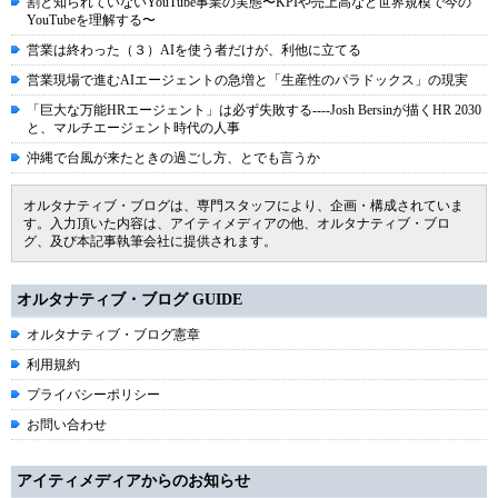
割と知られていないYouTube事業の実態〜KPIや売上高など世界規模で今の
YouTubeを理解する〜
営業は終わった（３）AIを使う者だけが、利他に立てる
営業現場で進むAIエージェントの急増と「生産性のパラドックス」の現実
「巨大な万能HRエージェント」は必ず失敗する----Josh Bersinが描くHR 2030
と、マルチエージェント時代の人事
沖縄で台風が来たときの過ごし方、とでも言うか
オルタナティブ・ブログは、専門スタッフにより、企画・構成されていま
す。入力頂いた内容は、アイティメディアの他、オルタナティブ・ブロ
グ、及び本記事執筆会社に提供されます。
オルタナティブ・ブログ GUIDE
オルタナティブ・ブログ憲章
利用規約
プライバシーポリシー
お問い合わせ
アイティメディアからのお知らせ