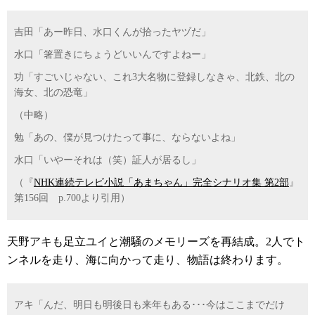
吉田「あー昨日、水口くんが拾ったヤヅだ」
水口「箸置きにちょうどいいんですよねー」
功「すごいじゃない、これ3大名物に登録しなきゃ、北鉄、北の
海女、北の恐竜」
（中略）
勉「あの、僕が見つけたって事に、ならないよね」
水口「いやーそれは（笑）証人が居るし」
（『
NHK連続テレビ小説「あまちゃん」完全シナリオ集 第2部
』
第156回 p.700より引用）
天野アキも足立ユイと潮騒のメモリーズを再結成。2人でト
ンネルを走り、海に向かって走り、物語は終わります。
アキ「んだ、明日も明後日も来年もある･･･今はここまでだけ