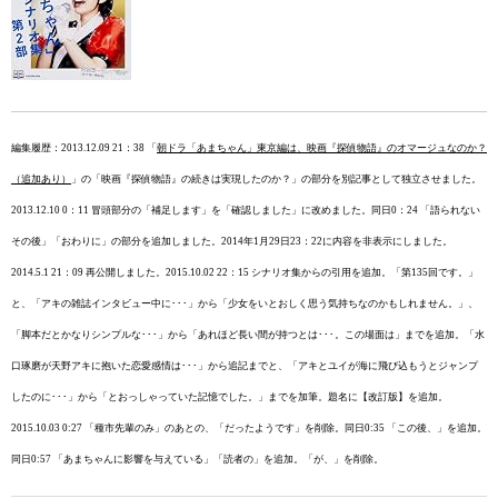
編集履歴：2013.12.09 21：38 「
朝ドラ「あまちゃん」東京編は、映画『探偵物語』のオマージュなのか？
（追加あり）
」の「映画『探偵物語』の続きは実現したのか？」の部分を別記事として独立させました。
2013.12.10 0：11 冒頭部分の「補足します」を「確認しました」に改めました。同日0：24 「語られない
その後」「おわりに」の部分を追加しました。2014年1月29日23：22に内容を非表示にしました。
2014.5.1 21：09 再公開しました。2015.10.02 22：15 シナリオ集からの引用を追加。「
第135回です。」
と、
「
アキの雑誌インタビュー中に･･･」から「
少女をいとおしく思う気持ちなのかもしれません。
」、
「脚本だとかなりシンプルな･･･」から「
あれほど長い間が持つとは･･･。この場面は」
までを追加。「
水
口琢磨が天野アキに抱いた恋愛感情は･･･」から追記までと、「
アキとユイが海に飛び込もうとジャンプ
したのに･･･」から「
とおっしゃっていた記憶でした。
」まで
を加筆。題名に【改訂版】を追加。
2015.10.03 0:27 「種市先輩のみ」のあとの、「だったようです」を削除。同日0:35 「この後、」を追加。
同日0:57 「あまちゃんに影響を与えている」「読者の」を追加。「が、」を削除。