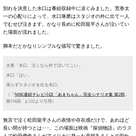
別れを決意した水口は番組収録中に涙ぐみました。荒巻太
一の心配りによって、水口琢磨はスタジオの外に出て一人
でむせび泣きます。かなり長めに松田龍平さんが泣いてい
た場面が流れました。
脚本だとかなりシンプルな描写で驚きました。
太巻「水口、泣くなら外で泣いてこい」
水口「はい」
堪らずスタジオを出る水口。
（『
NHK連続テレビ小説「あまちゃん」完全シナリオ集 第2部
』
第156回 p.532より引用）
無言で泣く松田龍平さんの表情や存在感だけで、あれほど
長い間が持つとは･･･。この場面は映画『探偵物語』のラス
トで松田優作さんがアメリカに発った薬師丸さんとの別れ