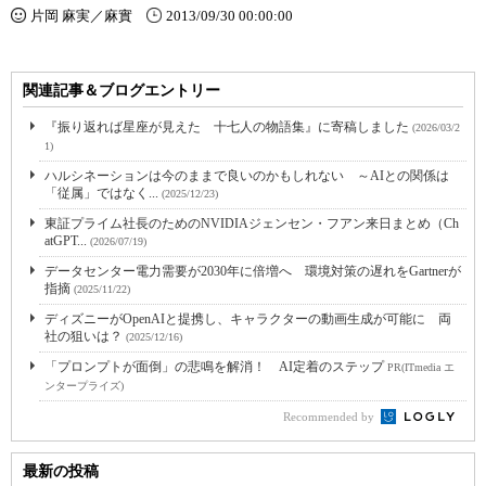
片岡 麻実／麻實
2013/09/30 00:00:00
関連記事＆ブログエントリー
『振り返れば星座が見えた 十七人の物語集』に寄稿しました
(2026/03/2
1)
ハルシネーションは今のままで良いのかもしれない ～AIとの関係は
「従属」ではなく...
(2025/12/23)
東証プライム社長のためのNVIDIAジェンセン・フアン来日まとめ（Ch
atGPT...
(2026/07/19)
データセンター電力需要が2030年に倍増へ 環境対策の遅れをGartnerが
指摘
(2025/11/22)
ディズニーがOpenAIと提携し、キャラクターの動画生成が可能に 両
社の狙いは？
(2025/12/16)
「プロンプトが面倒」の悲鳴を解消！ AI定着のステップ
PR(ITmedia エ
ンタープライズ)
Recommended by
最新の投稿