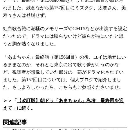
ナーで、最終話・第156回の続きとして第157回目が放送さ
れました。
残念ながら第157回目にミズタク、太巻さん、美
寿々さんは登場せず。
紅白歌合戦に潮騒のメモリーズやGMT5などが出演する設定
だったので、ドラマには映らないけど彼らが袖にいたと思
うと胸が熱くなりました。
「あまちゃん」最終話（第156回目）の後、ユイは地元にい
るままなのか、それとも東京に出て歌う夢が叶うのかな
ど、視聴者が想像していた部分の一部がドラマ化されてい
ました。第157回目については、個人ブログで紹介しまし
た。もしよろしかったら、こちらもご参照くださいませ。
＞＞「
【改訂版】朝ドラ「あまちゃん」私考 最終回を迎
えて」
に続く。
関連記事