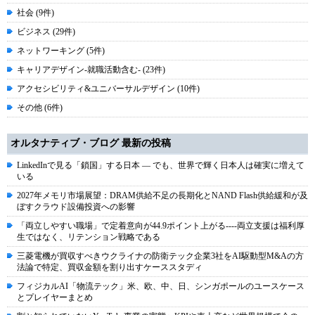
社会 (9件)
ビジネス (29件)
ネットワーキング (5件)
キャリアデザイン-就職活動含む- (23件)
アクセシビリティ&ユニバーサルデザイン (10件)
その他 (6件)
オルタナティブ・ブログ 最新の投稿
LinkedInで見る「鎖国」する日本 ― でも、世界で輝く日本人は確実に増えて
いる
2027年メモリ市場展望：DRAM供給不足の長期化とNAND Flash供給緩和が及
ぼすクラウド設備投資への影響
「両立しやすい職場」で定着意向が44.9ポイント上がる----両立支援は福利厚
生ではなく、リテンション戦略である
三菱電機が買収すべきウクライナの防衛テック企業3社をAI駆動型M&Aの方
法論で特定、買収金額を割り出すケーススタディ
フィジカルAI「物流テック」米、欧、中、日、シンガポールのユースケース
とプレイヤーまとめ