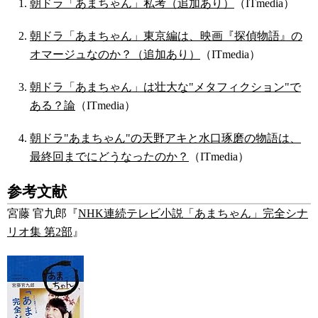
朝ドラ「あまちゃん」私考（追加あり）
（ITmedia）
朝ドラ「あまちゃん」東京編は、映画『探偵物語』の
オマージュなのか？（追加あり）
（ITmedia）
朝ドラ「あまちゃん」は壮大な"メタフィクション"で
ある？論
（ITmedia）
朝ドラ"あまちゃん"の天野アキと水口琢磨の物語は、
最終回までにどうなったのか？
（ITmedia）
参考文献
宮藤 官九郎『
NHK連続テレビ小説「あまちゃん」完全シナ
リオ集 第2部
』