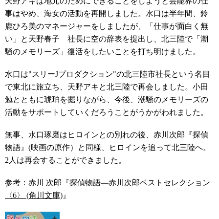
天野アキは地元のためにできることをしようと芸能界の仕
事はやめ、海女の活動を再開しました。水口は半年間、鈴
鹿ひろ美のマネージャーをしましたが、「仕事が面白く無
い」と天野春子 社長に空の辞表を提出し、北三陸で「潮
騒のメモリーズ」復活をしたいことを打ち明けました。
水口は"スリーJプロダクション"の北三陸市社長という名目
で東北に旅立ち、天野アキと北三陸で再会しました。小田
勉とともに琥珀を掘りながら、今後、潮騒のメモリーズの
活動をサポートしていくだろうことがうかがわれました。
無事、水口琢磨はヒロインとの別れの後、赤川次郎『探偵
物語』(映画の原作）と同様、ヒロインを追って北三陸へ。
2人は再会することができました。
参考：赤川 次郎『
探偵物語―赤川次郎ベストセレクション
〈6〉 (角川文庫)
』