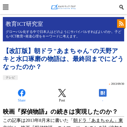
教育ICT研究室
グローバル化する中で日本人はどのようにサバイバルすればよいのか。子ど
も×ICT教育×発達心理をキーワードに考えます。
【改訂版】朝ドラ"あまちゃん"の天野ア
キと水口琢磨の物語は、最終回までにどう
なったのか？
テレビ
»
2013/09/30
Share
Post
-
映画『探偵物語』の続きは実現したのか？
この記事は2013年8月末に書いた「
朝ドラ「あまちゃん」東