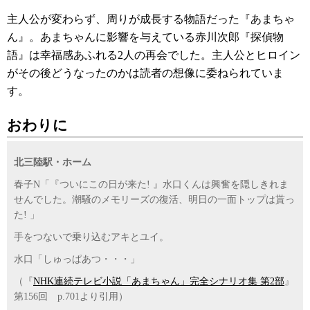
主人公が変わらず、周りが成長する物語だった『あまちゃ
ん』。あまちゃんに影響を与えている赤川次郎『探偵物
語』は幸福感あふれる2人の再会でした。主人公とヒロイン
がその後どうなったのかは読者の想像に委ねられていま
す。
おわりに
北三陸駅・ホーム
春子N「『ついにこの日が来た! 』水口くんは興奮を隠しきれま
せんでした。潮騒のメモリーズの復活、明日の一面トップは貰っ
た! 」
手をつないで乗り込むアキとユイ。
水口「しゅっぱあつ・・・」
（『
NHK連続テレビ小説「あまちゃん」完全シナリオ集 第2部
』
第156回 p.701より引用）