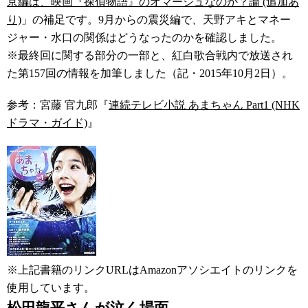
京編は、映画『探偵物語』のオマージュなのか？論 (追加あ
り)
」の補足です。9月からの震災編で、天野アキとマネー
ジャー・水口の関係はどうなったのかを確認しました。
※最終回に関する部分の一部と、紅白歌合戦内で放送され
た第157回の情報を加筆しました（記・2015年10月2日）。
参考：宮藤 官九郎『
連続テレビ小説 あまちゃん Part1 (NHK
ドラマ・ガイド)
』
※上記書籍のリンクURLはAmazonアソシエイトのリンクを
使用しています。