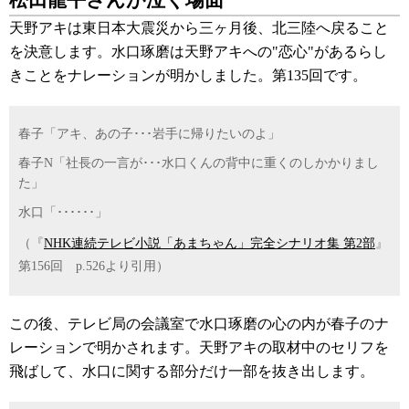
松田龍平さんが泣く場面
天野アキは東日本大震災から三ヶ月後、北三陸へ戻ること
を決意します。水口琢磨は天野アキへの"恋心"があるらし
きことをナレーションが明かしました。第135回です。
春子「アキ、あの子･･･岩手に帰りたいのよ」
春子N「社長の一言が･･･水口くんの背中に重くのしかかりまし
た」
水口「･･････」
（『
NHK連続テレビ小説「あまちゃん」完全シナリオ集 第2部
』
第156回 p.526より引用）
この後、テレビ局の会議室で水口琢磨の心の内が春子のナ
レーションで明かされます。天野アキの取材中のセリフを
飛ばして、水口に関する部分だけ一部を抜き出します。