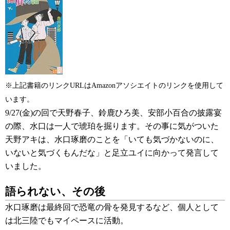
※上記書籍のリンクURLはAmazonアソシエイトのリンクを使用して
います。
9/27(金)の回で天野春子、鈴鹿ひろ美、安部小百合の披露宴
の際、水口は一人で琥珀を掘ります。その事に気がついた
天野アキは、水口琢磨のことを「いても気づかないのに、
いないと気づくもんだな」と足立ユイに向かって発言して
いました。
語られない、その後
水口琢磨は最終回で恐竜の骨を発見するなど、個人として
は北三陸でもマイペースに活動。