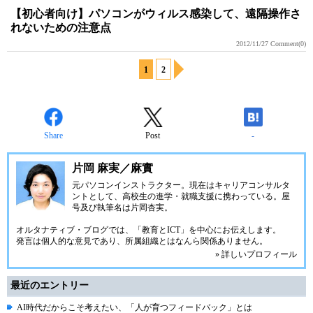
【初心者向け】パソコンがウィルス感染して、遠隔操作さ
れないための注意点
2012/11/27
Comment(0)
1
2
Share
Post
-
片岡 麻実／麻實
元パソコンインストラクター。現在はキャリアコンサルタ
ントとして、高校生の進学・就職支援に携わっている。屋
号及び執筆名は片岡杏実。
オルタナティブ・ブログでは、「教育とICT」を中心にお伝えします。
発言は個人的な意見であり、所属組織とはなんら関係ありません。
» 詳しいプロフィール
最近のエントリー
AI時代だからこそ考えたい、「人が育つフィードバック」とは