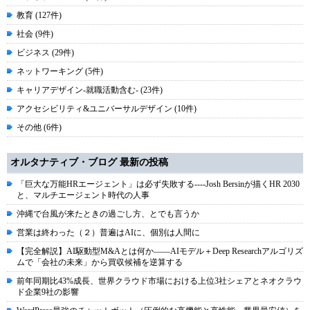
教育 (127件)
社会 (9件)
ビジネス (29件)
ネットワーキング (5件)
キャリアデザイン-就職活動含む- (23件)
アクセシビリティ&ユニバーサルデザイン (10件)
その他 (6件)
オルタナティブ・ブログ 最新の投稿
「巨大な万能HRエージェント」は必ず失敗する----Josh Bersinが描くHR 2030
と、マルチエージェント時代の人事
沖縄で台風が来たときの過ごし方、とでも言うか
営業は終わった（２）普遍はAIに、個別は人間に
【完全解説】AI駆動型M&Aとは何か――AIモデル＋Deep Researchアルゴリズ
ムで「会社の未来」から買収候補を逆算する
前年同期比43%成長、世界クラウド市場における上位3社シェアとネオクラウ
ド企業9社の影響