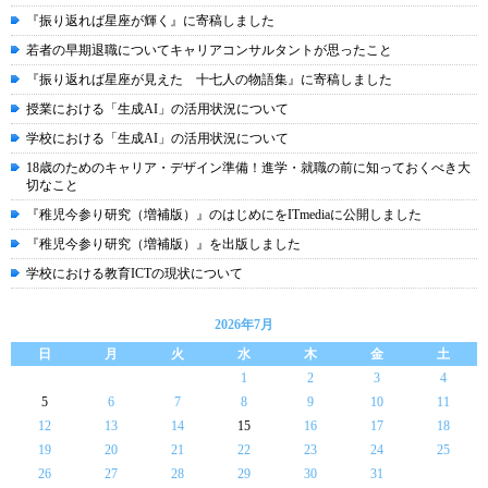
『振り返れば星座が輝く』に寄稿しました
若者の早期退職についてキャリアコンサルタントが思ったこと
『振り返れば星座が見えた 十七人の物語集』に寄稿しました
授業における「生成AI」の活用状況について
学校における「生成AI」の活用状況について
18歳のためのキャリア・デザイン準備！進学・就職の前に知っておくべき大
切なこと
『稚児今参り研究（増補版）』のはじめにをITmediaに公開しました
『稚児今参り研究（増補版）』を出版しました
学校における教育ICTの現状について
2026年7月
日
月
火
水
木
金
土
1
2
3
4
5
6
7
8
9
10
11
12
13
14
15
16
17
18
19
20
21
22
23
24
25
26
27
28
29
30
31