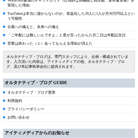
WordPress最強のチャットボット（圧倒的な高機能と高性能、業界最安値）を
実現した理由
YouTuberは本当に儲からないのか。収益化した20人に1人が月30万円以上とい
う可能性
台風への備えと、未来への備え
「ご年配には難しいんですよ」と君が言ったから八月二日は年配記念日
営業は終わった（１）会ってもらえる理由が消えた
オルタナティブ・ブログは、専門スタッフにより、企画・構成されていま
す。入力頂いた内容は、アイティメディアの他、オルタナティブ・ブロ
グ、及び本記事執筆会社に提供されます。
オルタナティブ・ブログ GUIDE
オルタナティブ・ブログ憲章
利用規約
プライバシーポリシー
お問い合わせ
アイティメディアからのお知らせ