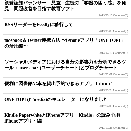
視覚認知バランサー：児童・生徒の「学習の困り感」を発
見 問題改善を目指す教育ソフト
2015/02/16
Comment(0)
RSSリーダーをFeedlyに移行して
2013/05/09
Comment(0)
facebook＆Twitter連携方法 〜iPhoneアプリ「ONETOPI」
の活用編〜
2013/02/12
Comment(0)
ソーシャルメディアにおける自分の影響力を分析できるツ
ール： user chart(ユーザーチャート)とブログチャート
2013/02/05
Comment(0)
便利に図書館の本を貸出予約できるアプリ"Libron"
2013/01/20
Comment(0)
ONETOPI (ITmedia)のキュレーターになりました
2012/12/05
Comment(0)
Kindle PaperwhiteとiPhoneアプリ「Kindle」の読み心地
iPhoneアプリ・編
2012/11/29
Comment(0)