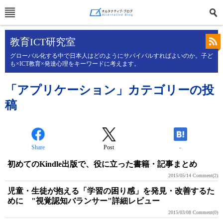
教育ICT研究室
グローバル化する中で日本人はどのようにサバイバルすればよいのか。子ど
も×ICT教育×発達心理をキーワードに考えます。
「アプリケーション」カテゴリーの投
稿
Share
Post
-
初めてのKindle出版で、役に立った書籍・記事まとめ
2015/05/14
Comment(2)
児童・生徒が抱える「学習の困り感」を発見・改善するた
めに "視覚認知バランサー"詳細レビュー
2015/03/08
Comment(0)