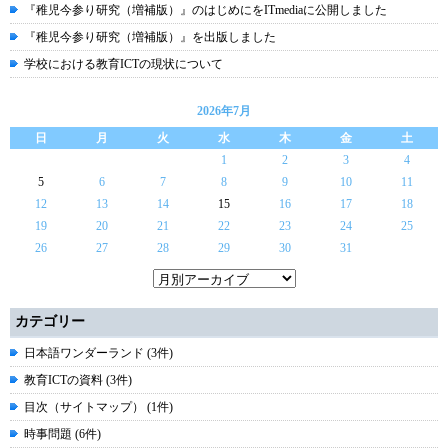
『稚児今参り研究（増補版）』のはじめにをITmediaに公開しました
『稚児今参り研究（増補版）』を出版しました
学校における教育ICTの現状について
2026年7月
日
月
火
水
木
金
土
1
2
3
4
5
6
7
8
9
10
11
12
13
14
15
16
17
18
19
20
21
22
23
24
25
26
27
28
29
30
31
カテゴリー
日本語ワンダーランド (3件)
教育ICTの資料 (3件)
目次（サイトマップ） (1件)
時事問題 (6件)