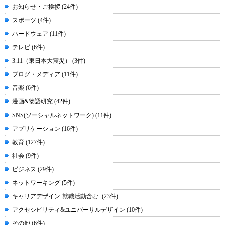
お知らせ・ご挨拶 (24件)
スポーツ (4件)
ハードウェア (11件)
テレビ (6件)
3.11（東日本大震災） (3件)
ブログ・メディア (11件)
音楽 (6件)
漫画&物語研究 (42件)
SNS(ソーシャルネットワーク) (11件)
アプリケーション (16件)
教育 (127件)
社会 (9件)
ビジネス (29件)
ネットワーキング (5件)
キャリアデザイン-就職活動含む- (23件)
アクセシビリティ&ユニバーサルデザイン (10件)
その他 (6件)