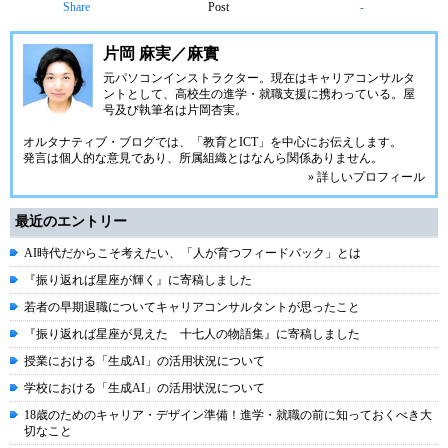
Share
Post
-
片岡 麻実／麻實
元パソコンインストラクター。現在はキャリアコンサルタ
ントとして、高校生の進学・就職支援に携わっている。屋
号及び執筆名は片岡杏実。
オルタナティブ・ブログでは、「教育とICT」を中心にお伝えします。
発言は個人的な意見であり、所属組織とはなんら関係ありません。
» 詳しいプロフィール
最近のエントリー
AI時代だからこそ考えたい、「人が育つフィードバック」とは
『振り返れば星座が輝く』に寄稿しました
若者の早期退職についてキャリアコンサルタントが思ったこと
『振り返れば星座が見えた 十七人の物語集』に寄稿しました
授業における「生成AI」の活用状況について
学校における「生成AI」の活用状況について
18歳のためのキャリア・デザイン準備！進学・就職の前に知っておくべき大
切なこと