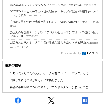
対話型AIエンジン／デジタルヒューマン市場、5年で4倍に
(2025/10/04)
POPOPOサービス終了の本当の理由を、キャズム理論で1億円キャンペ
ーンから読み...
(2026/07/15)
「PDFを開くだけで情報が盗まれる」 Adobe Acrobat／Readerに...
(2026/
04/15)
急拡大の対話型AIエンジン／デジタルヒューマン市場、4年後に55億円
市場へ IT...
(2025/09/22)
大阪ガスに学ぶ！ 大手企業が生成AI導入を成功させる理由
PR(ITmedia
エンタープライズ)
Recommended by
最新の投稿
AI時代だからこそ考えたい、「人が育つフィードバック」とは
『振り返れば星座が輝く』に寄稿しました
若者の早期退職についてキャリアコンサルタントが思ったこと