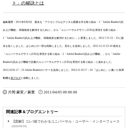
ト」の秘訣とは
編集履歴：2011年9月3日 題名を「アクセシブルなデジタル図書を作る取り組み・2「Adobe Readerの読
み上げ機能」-情報格差を解消するために-」から「ユニバーサルデザイン(UD)を実現する取り組み・
2「Adobe Readerの読み上げ機能」-情報格差を解消するために-」に変更しました。2012.7.21 22：22に題
名を短くしました。はじめにの一部を削除しました。見出しを追加しました。2012.12.12 22:44 題名を
「ユニバーサルデザイン(UD)を実現する取り組み・2「Adobe Readerの読み上げ機能」」から「Adobe
Readerの読み上げ機能で読書のユニバーサルデザイン(UD)を実現する取り組み」に改めました。
2013.10.05 17：23 Adobe Readerのバナーを追加しました。2013.12.19 17：34 「はじめに」に書いた執筆
動機を
別ブログ
に移動しました。
片岡 麻実／麻實
2011/04/05 09:00:00
関連記事＆ブログエントリー
【図解】コレ1枚でわかるユニバーサル・ユーザー・インターフェース
(2026/04/10)