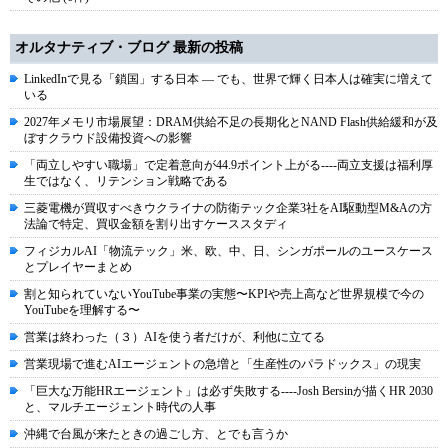
オルタナティブ・ブログ 最新の投稿
LinkedInで見る「鎖国」する日本 ― でも、世界で輝く日本人は確実に増えて
いる
2027年メモリ市場展望：DRAM供給不足の長期化とNAND Flash供給緩和が及
ぼすクラウド設備投資への影響
「両立しやすい職場」で定着意向が44.9ポイント上がる----両立支援は福利厚
生ではなく、リテンション戦略である
三菱電機が買収すべきウクライナの防衛テック企業3社をAI駆動型M&Aの方
法論で特定、買収金額を割り出すケーススタディ
フィジカルAI「物流テック」米、欧、中、日、シンガポールのユースケース
とプレイヤーまとめ
割と知られていないYouTube事業の実態〜KPIや売上高など世界規模で今の
YouTubeを理解する〜
営業は終わった（３）AIを使う者だけが、利他に立てる
営業現場で進むAIエージェントの急増と「生産性のパラドックス」の現実
「巨大な万能HRエージェント」は必ず失敗する----Josh Bersinが描くHR 2030
と、マルチエージェント時代の人事
沖縄で台風が来たときの過ごし方、とでも言うか