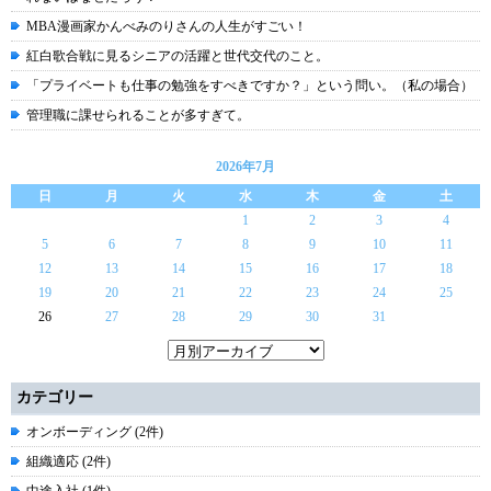
MBA漫画家かんべみのりさんの人生がすごい！
紅白歌合戦に見るシニアの活躍と世代交代のこと。
「プライベートも仕事の勉強をすべきですか？」という問い。（私の場合）
管理職に課せられることが多すぎて。
2026年7月
日
月
火
水
木
金
土
1
2
3
4
5
6
7
8
9
10
11
12
13
14
15
16
17
18
19
20
21
22
23
24
25
26
27
28
29
30
31
カテゴリー
オンボーディング (2件)
組織適応 (2件)