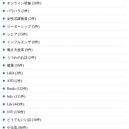
オンライン研修 (16件)
パワハラ (3件)
女性活躍推進 (2件)
リーダーシップ (5件)
シニア (15件)
インフルエンザ (6件)
働き方改革 (9件)
うつわのお話 (2件)
健康 (16件)
L&D (3件)
ATD (2件)
Books (132件)
Info. (111件)
Life (443件)
OJT (150件)
どうでもいい話 (34件)
やる気 (66件)