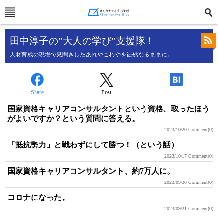
田中淳子の”大人の学び”支援隊！
人材育成の現場で見聞きしたあれやこれやを徒然なるままに。
Share
Post
-
国家資格キャリアコンサルタントという資格、取ったほう
がよいですか？という質問に答える。
2023/10/20
Comment(0)
「抵抗勢力」と戦わずにして勝つ！（という話）
2023/10/17
Comment(0)
国家資格キャリアコンサルタント、約7万人に。
2023/09/30
Comment(0)
コロナになった。
2023/09/21
Comment(0)