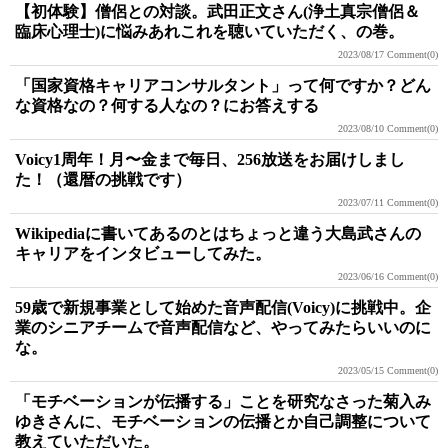
【初体験】僧侶との対談。武田正文さん(浄土真宗僧侶＆
臨床心理士)に悩みあれこれを聴いていただく、の巻。
2023/08/17
Comment(0)
「国家資格キャリアコンサルタント」って何ですか？どん
な資格なの？何する人なの？にお答えする
2023/08/10
Comment(0)
Voicy1周年！月〜金まで毎日、256放送をお届けしまし
た！（還暦の挑戦です）
2023/07/11
Comment(0)
Wikipediaに書いてあるのとはちょっと違う大島武さんの
キャリアをインタビューしてみた。
2023/06/16
Comment(0)
59歳で新規事業として始めた音声配信(Voicy)に挑戦中。企
業のシニアチームで音声配信など、やってみたらいいのに
な。
2023/05/15
Comment(0)
「モチベーションが伝播する」ことを研究なさった菊入み
ゆきさんに、モチベーションの伝播とか自己調整について
教えていただいた。