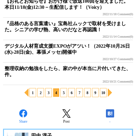
【お礼とお知らせ】おかげ様で放送100回を迎えました。
本日11/18(金)12:30－生配信します！（Voicy）
2022/11/18
Comment(0)
『品格のある言葉遣い』宝島社ムックで取材を受けまし
た。シニアの学び熱、高いのだなと再認識！
2022/11/14
Comment(0)
デジタル人材育成支援EXPOがアツい！（2022年10月26日
(水)-28日(金)、幕張メッセ)開催中
2022/10/27
Comment(0)
整理収納の勉強をしたら、家の中が本当に片付いてきた、
件。
2022/10/21
Comment(0)
1
2
3
4
5
6
7
8
9
10
Share
Post
-
田中 淳子