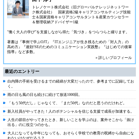
トレノケート株式会社（旧グローバルナレッジネットワー
ク株式会社）
国家資格2級キャリアコンサルティング技能
士＆国家資格キャリアコンサルタント＆産業カウンセラー
＆整理収納アドバイザー1級
”働く大人の学び”を支援しながら得た「気づき」をつらつらと綴ります。
著書は『事例で学ぶOJT』『ITエンジニアが生き残るための「対人力」の
高め方』『速効!SEのためのコミュニケーション実践塾』『はじめての後輩
指導』など多数。
» 詳しいプロフィール
最近のエントリー
白内障の手術を受けるまでの経緯が大変だったので、参考までに記録してお
く。
雨の日も風の日も続けに続けて放送1000回。
「もう50代だし」じゃなくて、「まだ50代」なのだと思うのだけれど。
新入社員がやってきた！人のポテンシャルを信じる支援で成長が加速する。
人生の節目がやってきたとき、新しいことを学ぶのは、案外そこから「抜け
出る」のに役立つのかも。
大人になっても中年になっても、おそらく学校での教育の呪縛から自由にな
れないはなぜだろう？