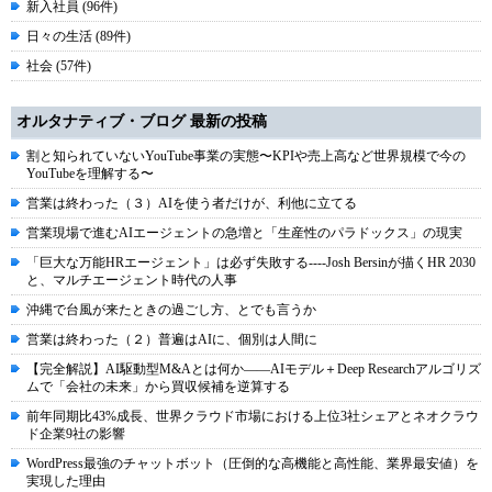
新入社員 (96件)
日々の生活 (89件)
社会 (57件)
オルタナティブ・ブログ 最新の投稿
割と知られていないYouTube事業の実態〜KPIや売上高など世界規模で今の
YouTubeを理解する〜
営業は終わった（３）AIを使う者だけが、利他に立てる
営業現場で進むAIエージェントの急増と「生産性のパラドックス」の現実
「巨大な万能HRエージェント」は必ず失敗する----Josh Bersinが描くHR 2030
と、マルチエージェント時代の人事
沖縄で台風が来たときの過ごし方、とでも言うか
営業は終わった（２）普遍はAIに、個別は人間に
【完全解説】AI駆動型M&Aとは何か――AIモデル＋Deep Researchアルゴリズ
ムで「会社の未来」から買収候補を逆算する
前年同期比43%成長、世界クラウド市場における上位3社シェアとネオクラウ
ド企業9社の影響
WordPress最強のチャットボット（圧倒的な高機能と高性能、業界最安値）を
実現した理由