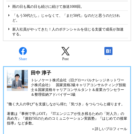
雨の日も風の日も続けに続けて放送1000回。
「もう50代だし」じゃなくて、「まだ50代」なのだと思うのだけれ
ど。
新入社員がやってきた！人のポテンシャルを信じる支援で成長が加速
する。
Share
Post
-
田中 淳子
トレノケート株式会社（旧グローバルナレッジネットワー
ク株式会社）
国家資格2級キャリアコンサルティング技能
士＆国家資格キャリアコンサルタント＆産業カウンセラー
＆整理収納アドバイザー1級
”働く大人の学び”を支援しながら得た「気づき」をつらつらと綴ります。
著書は『事例で学ぶOJT』『ITエンジニアが生き残るための「対人力」の
高め方』『速効!SEのためのコミュニケーション実践塾』『はじめての後輩
指導』など多数。
» 詳しいプロフィール