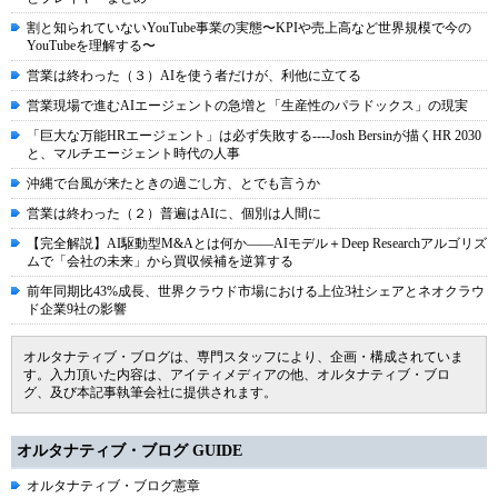
割と知られていないYouTube事業の実態〜KPIや売上高など世界規模で今の
YouTubeを理解する〜
営業は終わった（３）AIを使う者だけが、利他に立てる
営業現場で進むAIエージェントの急増と「生産性のパラドックス」の現実
「巨大な万能HRエージェント」は必ず失敗する----Josh Bersinが描くHR 2030
と、マルチエージェント時代の人事
沖縄で台風が来たときの過ごし方、とでも言うか
営業は終わった（２）普遍はAIに、個別は人間に
【完全解説】AI駆動型M&Aとは何か――AIモデル＋Deep Researchアルゴリズ
ムで「会社の未来」から買収候補を逆算する
前年同期比43%成長、世界クラウド市場における上位3社シェアとネオクラウ
ド企業9社の影響
オルタナティブ・ブログは、専門スタッフにより、企画・構成されていま
す。入力頂いた内容は、アイティメディアの他、オルタナティブ・ブロ
グ、及び本記事執筆会社に提供されます。
オルタナティブ・ブログ GUIDE
オルタナティブ・ブログ憲章