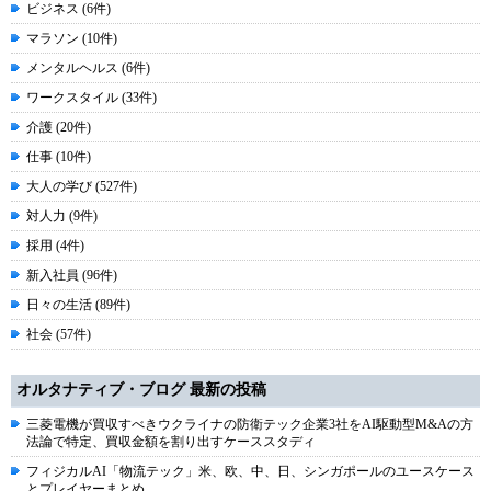
ビジネス (6件)
マラソン (10件)
メンタルヘルス (6件)
ワークスタイル (33件)
介護 (20件)
仕事 (10件)
大人の学び (527件)
対人力 (9件)
採用 (4件)
新入社員 (96件)
日々の生活 (89件)
社会 (57件)
オルタナティブ・ブログ 最新の投稿
三菱電機が買収すべきウクライナの防衛テック企業3社をAI駆動型M&Aの方
法論で特定、買収金額を割り出すケーススタディ
フィジカルAI「物流テック」米、欧、中、日、シンガポールのユースケース
とプレイヤーまとめ