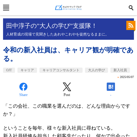
田中淳子の”大人の学び”支援隊！
人材育成の現場で見聞きしたあれやこれやを徒然なるままに。
令和の新入社員は、キャリア観が明確であ
る。
OJT
キャリア
キャリアコンサルタント
大人の学び
新入社員
»
2025/05/07
Share
Post
-
「この会社、この職業を選んだのは、どんな理由からです
か？」
ということを毎年、様々な新入社員に尋ねている。
新入社員研修を担当した顧客先だったり、何かで出会った