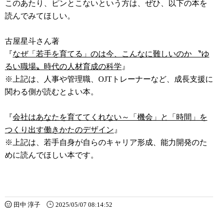
このあたり、ピンとこないという方は、ぜひ、以下の本を
読んでみてほしい。
古屋星斗さん著
『
なぜ「若手を育てる」のは今、こんなに難しいのか 〝ゆ
るい職場〟時代の人材育成の科学
』
※上記は、人事や管理職、OJTトレーナーなど、成長支援に
関わる側が読むとよい本。
『
会社はあなたを育ててくれない～「機会」と「時間」を
つくり出す働きかたのデザイン
』
※上記は、若手自身が自らのキャリア形成、能力開発のた
めに読んでほしい本です。
田中 淳子
2025/05/07 08:14:52