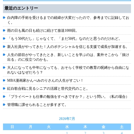
最近のエントリー
白内障の手術を受けるまでの経緯が大変だったので、参考までに記録してお
く。
雨の日も風の日も続けに続けて放送1000回。
「もう50代だし」じゃなくて、「まだ50代」なのだと思うのだけれど。
新入社員がやってきた！人のポテンシャルを信じる支援で成長が加速する。
人生の節目がやってきたとき、新しいことを学ぶのは、案外そこから「抜け
出る」のに役立つのかも。
大人になっても中年になっても、おそらく学校での教育の呪縛から自由にな
れないはなぜだろう？
MBA漫画家かんべみのりさんの人生がすごい！
紅白歌合戦に見るシニアの活躍と世代交代のこと。
「プライベートも仕事の勉強をすべきですか？」という問い。（私の場合）
管理職に課せられることが多すぎて。
2026年7月
日
月
火
水
木
金
土
1
2
3
4