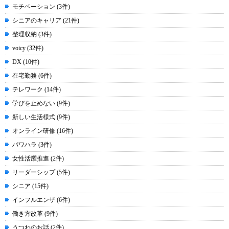
モチベーション (3件)
シニアのキャリア (21件)
整理収納 (3件)
voicy (32件)
DX (10件)
在宅勤務 (6件)
テレワーク (14件)
学びを止めない (9件)
新しい生活様式 (9件)
オンライン研修 (16件)
パワハラ (3件)
女性活躍推進 (2件)
リーダーシップ (5件)
シニア (15件)
インフルエンザ (6件)
働き方改革 (9件)
うつわのお話 (2件)