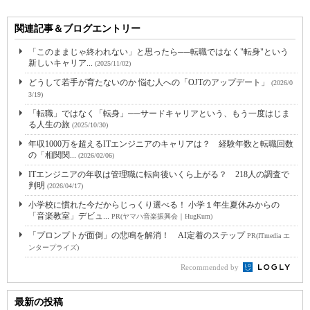
関連記事＆ブログエントリー
「このままじゃ終われない」と思ったら──転職ではなく"転身"という
新しいキャリア...
(2025/11/02)
どうして若手が育たないのか 悩む人への「OJTのアップデート」
(2026/0
3/19)
「転職」ではなく「転身」──サードキャリアという、もう一度はじま
る人生の旅
(2025/10/30)
年収1000万を超えるITエンジニアのキャリアは？ 経験年数と転職回数
の「相関関...
(2026/02/06)
ITエンジニアの年収は管理職に転向後いくら上がる？ 218人の調査で
判明
(2026/04/17)
小学校に慣れた今だからじっくり選べる！ 小学１年生夏休みからの
「音楽教室」デビュ...
PR(ヤマハ音楽振興会｜HugKum)
「プロンプトが面倒」の悲鳴を解消！ AI定着のステップ
PR(ITmedia エ
ンタープライズ)
Recommended by
最新の投稿