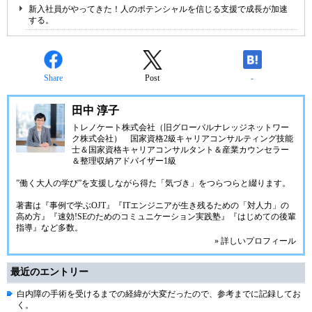
新入社員がやってきた！人のポテンシャルを信じる支援で成長が加速
する。
Share
Post
-
田中 淳子
トレノケート株式会社（旧グローバルナレッジネットワー
ク株式会社）
国家資格2級キャリアコンサルティング技能
士＆国家資格キャリアコンサルタント＆産業カウンセラー
＆整理収納アドバイザー1級
”働く大人の学び”を支援しながら得た「気づき」をつらつらと綴ります。
著書は『事例で学ぶOJT』『ITエンジニアが生き残るための「対人力」の
高め方』『速効!SEのためのコミュニケーション実践塾』『はじめての後輩
指導』など多数。
» 詳しいプロフィール
最近のエントリー
白内障の手術を受けるまでの経緯が大変だったので、参考までに記録してお
く。