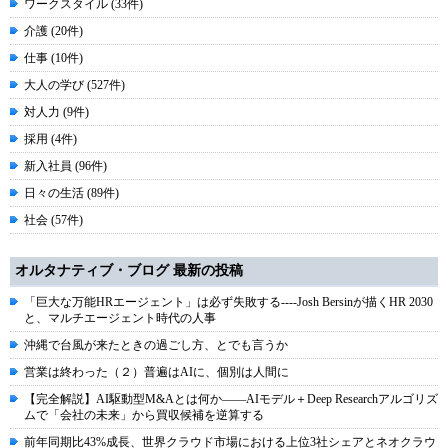
ワークスタイル (33件)
介護 (20件)
仕事 (10件)
大人の学び (527件)
対人力 (9件)
採用 (4件)
新入社員 (96件)
日々の生活 (89件)
社会 (57件)
オルタナティブ・ブログ 最新の投稿
「巨大な万能HRエージェント」は必ず失敗する----Josh Bersinが描くHR 2030
と、マルチエージェント時代の人事
沖縄で台風が来たときの過ごし方、とでも言うか
営業は終わった（２）普遍はAIに、個別は人間に
【完全解説】AI駆動型M&Aとは何か――AIモデル＋Deep Researchアルゴリズ
ムで「会社の未来」から買収候補を逆算する
前年同期比43%成長、世界クラウド市場における上位3社シェアとネオクラウ