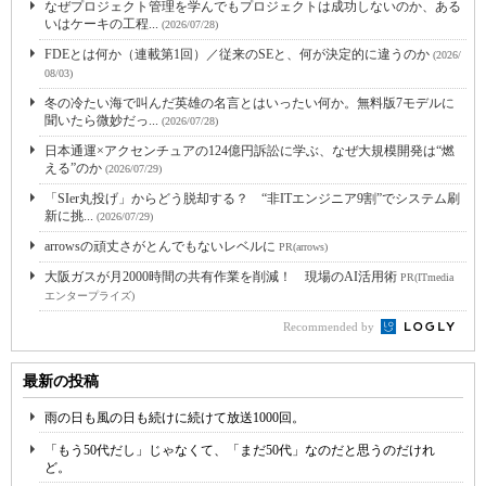
なぜプロジェクト管理を学んでもプロジェクトは成功しないのか、ある
いはケーキの工程...
(2026/07/28)
FDEとは何か（連載第1回）／従来のSEと、何が決定的に違うのか
(2026/
08/03)
冬の冷たい海で叫んだ英雄の名言とはいったい何か。無料版7モデルに
聞いたら微妙だっ...
(2026/07/28)
日本通運×アクセンチュアの124億円訴訟に学ぶ、なぜ大規模開発は“燃
える”のか
(2026/07/29)
「SIer丸投げ」からどう脱却する？ “非ITエンジニア9割”でシステム刷
新に挑...
(2026/07/29)
arrowsの頑丈さがとんでもないレベルに
PR(arrows)
大阪ガスが月2000時間の共有作業を削減！ 現場のAI活用術
PR(ITmedia
エンタープライズ)
Recommended by
最新の投稿
雨の日も風の日も続けに続けて放送1000回。
「もう50代だし」じゃなくて、「まだ50代」なのだと思うのだけれ
ど。