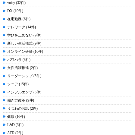
voicy (32件)
DX (10件)
在宅勤務 (6件)
テレワーク (14件)
学びを止めない (9件)
新しい生活様式 (9件)
オンライン研修 (16件)
パワハラ (3件)
女性活躍推進 (2件)
リーダーシップ (5件)
シニア (15件)
インフルエンザ (6件)
働き方改革 (9件)
うつわのお話 (2件)
健康 (16件)
L&D (3件)
ATD (2件)