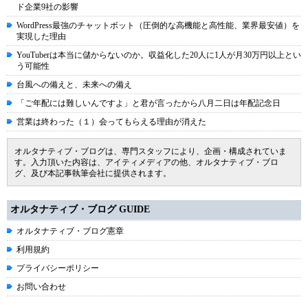
ド企業9社の影響
WordPress最強のチャットボット（圧倒的な高機能と高性能、業界最安値）を
実現した理由
YouTuberは本当に儲からないのか。収益化した20人に1人が月30万円以上とい
う可能性
台風への備えと、未来への備え
「ご年配には難しいんですよ」と君が言ったから八月二日は年配記念日
営業は終わった（１）会ってもらえる理由が消えた
オルタナティブ・ブログは、専門スタッフにより、企画・構成されていま
す。入力頂いた内容は、アイティメディアの他、オルタナティブ・ブロ
グ、及び本記事執筆会社に提供されます。
オルタナティブ・ブログ GUIDE
オルタナティブ・ブログ憲章
利用規約
プライバシーポリシー
お問い合わせ