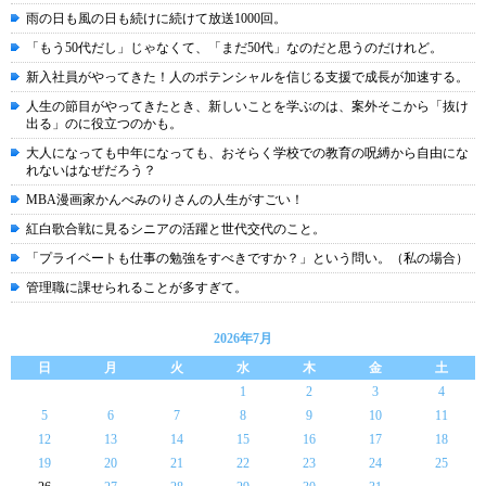
雨の日も風の日も続けに続けて放送1000回。
「もう50代だし」じゃなくて、「まだ50代」なのだと思うのだけれど。
新入社員がやってきた！人のポテンシャルを信じる支援で成長が加速する。
人生の節目がやってきたとき、新しいことを学ぶのは、案外そこから「抜け
出る」のに役立つのかも。
大人になっても中年になっても、おそらく学校での教育の呪縛から自由にな
れないはなぜだろう？
MBA漫画家かんべみのりさんの人生がすごい！
紅白歌合戦に見るシニアの活躍と世代交代のこと。
「プライベートも仕事の勉強をすべきですか？」という問い。（私の場合）
管理職に課せられることが多すぎて。
2026年7月
日
月
火
水
木
金
土
1
2
3
4
5
6
7
8
9
10
11
12
13
14
15
16
17
18
19
20
21
22
23
24
25