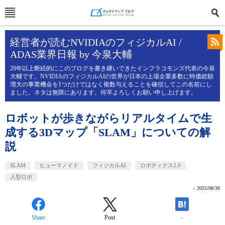
経営者が読むNVIDIAのフィジカルAI /
ADAS業界日報 by 今泉大輔
20年以上断続的にこのブログを書き継いできたインフラコモンズ代表の今泉
大輔です。NVIDIAのフィジカルAIの世界が日本の上場企業多数に時価総額
増大の事業機会を1つだけではなく複数与えることを確信してこの名前にし
ました。ネタは無限にあります。何卒よろしくお願い申し上げます。
ロボットが歩きながらリアルタイムで生
成する3Dマップ「SLAM」についての解
説
SLAM
ヒューマノイド
フィジカルAI
ロボティクス2.0
人型ロボ
»
2025/08/30
Share
Post
-