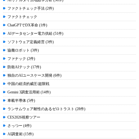
AIリアルタイム地政学分析 (36件)
ファクトチェック手法 (2件)
ファクトチェック
ChatGPTでDX革命 (1件)
AIデータセンター電力供給 (51件)
ソフトウェア定義経営 (3件)
協働ロボット (3件)
ファナック (2件)
防衛AIテック (17件)
独自のAIユースケース開発 (6件)
中国の経済的威圧/超限戦
Gemini 3調査活用術 (14件)
車載半導体 (5件)
ランサムウェア耐性のあるゼロトラスト (28件)
CES2026視察ツアー
さっつー (4件)
AI調査術 (15件)