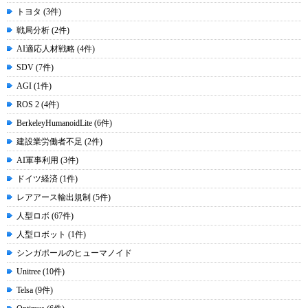
トヨタ (3件)
戦局分析 (2件)
AI適応人材戦略 (4件)
SDV (7件)
AGI (1件)
ROS 2 (4件)
BerkeleyHumanoidLite (6件)
建設業労働者不足 (2件)
AI軍事利用 (3件)
ドイツ経済 (1件)
レアアース輸出規制 (5件)
人型ロボ (67件)
人型ロボット (1件)
シンガポールのヒューマノイド
Unitree (10件)
Telsa (9件)