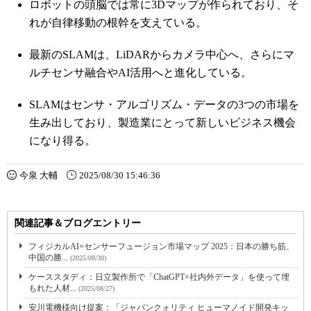
ロボットの頭脳では常に3Dマップが作られており、そ
れが自律移動の根幹を支えている。
最新のSLAMは、LiDARからカメラ中心へ、さらにマ
ルチセンサ融合やAI活用へと進化している。
SLAMはセンサ・アルゴリズム・データの3つの市場を
生み出しており、製造業にとって新しいビジネス機会
になり得る。
今泉 大輔
2025/08/30 15:46:36
関連記事＆ブログエントリー
フィジカルAI×センサーフュージョン市場マップ 2025：日本の勝ち筋、
中国の勝...
(2025/08/30)
ケーススタディ：日立製作所で「ChatGPT×社内外データ」を使って埋
もれた人材...
(2025/08/27)
安川電機様向け提案：「ジャパンクォリティ ヒューマノイド開発キッ