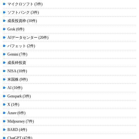
マイクロソフト (3件)
ソフトバンク (3件)
成長投資枠 (10件)
Grok (6件)
AIデータセンター (20件)
バフェット (2件)
Gemini (7件)
成長枠投資
NISA (10件)
米国株 (9件)
AI (10件)
Genspark (3件)
X (1件)
Azure (6件)
Midjourney (7件)
BARD (4件)
ChatGPT (47件)