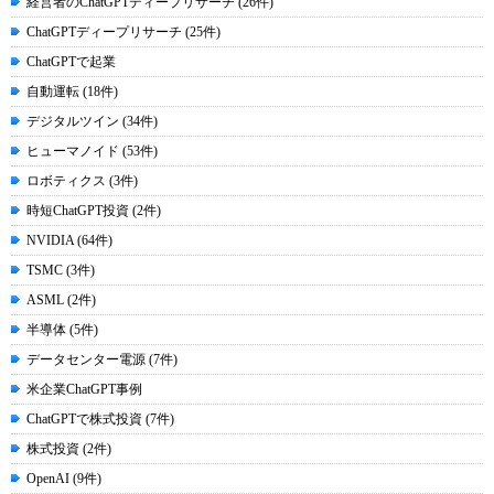
経営者のChatGPTディープリサーチ (26件)
ChatGPTディープリサーチ (25件)
ChatGPTで起業
自動運転 (18件)
デジタルツイン (34件)
ヒューマノイド (53件)
ロボティクス (3件)
時短ChatGPT投資 (2件)
NVIDIA (64件)
TSMC (3件)
ASML (2件)
半導体 (5件)
データセンター電源 (7件)
米企業ChatGPT事例
ChatGPTで株式投資 (7件)
株式投資 (2件)
OpenAI (9件)