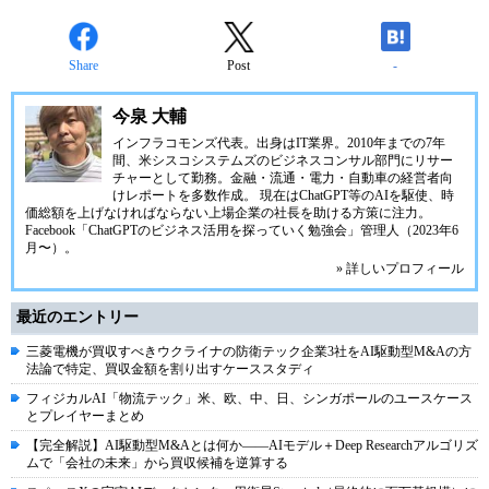
Share
Post
-
今泉 大輔
インフラコモンズ代表。出身はIT業界。2010年までの7年
間、米シスコシステムズのビジネスコンサル部門にリサー
チャーとして勤務。金融・流通・電力・自動車の経営者向
けレポートを多数作成。 現在はChatGPT等のAIを駆使、時
価総額を上げなければならない上場企業の社長を助ける方策に注力。
Facebook「ChatGPTのビジネス活用を探っていく勉強会」管理人（2023年6
月〜）。
» 詳しいプロフィール
最近のエントリー
三菱電機が買収すべきウクライナの防衛テック企業3社をAI駆動型M&Aの方
法論で特定、買収金額を割り出すケーススタディ
フィジカルAI「物流テック」米、欧、中、日、シンガポールのユースケース
とプレイヤーまとめ
【完全解説】AI駆動型M&Aとは何か――AIモデル＋Deep Researchアルゴリズ
ムで「会社の未来」から買収候補を逆算する