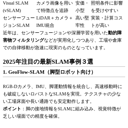
Visual SLAM
カメラ画像を用い
安価・
照明条件に影響
(vSLAM)
て特徴点を追跡
小型
を受けやすい
センサーフュー
LiDAR＋カメラ＋
高い堅
実装・計算コス
ジョンSLAM
IMU統合
牢性
トが高い
近年は、センサーフュージョンや深層学習を用いた
動的障
害物フィルタリング
などが実用化しつつあり、工場や倉庫
での自律移動が急速に現実のものとなっています。
2025年注目の最新SLAM事例３選
1. GeoFlow-SLAM（脚型ロボット向け）
RGB-Dカメラ、IMU、脚運動情報を統合し、高速移動時に
も破綻しないロバストなSLAMを実現。テクスチャの少な
い工場床面や長い通路でも安定動作します。
ポイント
：脚の接地情報をSLAMに組み込み、視覚特徴が
乏しい場面での精度を確保。