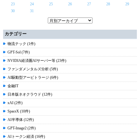
23
24
25
26
27
28
29
30
31
カテゴリー
物流テック (1件)
GPT-Sol (7件)
NVIDIA経済圏AIサーバー等 (23件)
ファンダメンタルズ分析 (5件)
AI駆動型アービトラージ (6件)
金融IT
日本版ネオクラウド (12件)
xAI (2件)
SpaceX (10件)
AI半導体 (12件)
GPT-Image2 (2件)
AIトークン経済 (16件)