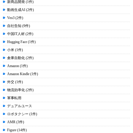
新商品開発 (1件)
動画生成AI (2件)
Veo3 (2件)
自社告知 (9件)
中国IT人材 (2件)
Hugging Face (1件)
小米 (1件)
倉庫自動化 (2件)
Amazon (1件)
Amazon Kindle (1件)
外交 (1件)
物流効率化 (2件)
軍事転用
デュアルユース
ロボタクシー (1件)
AMR (3件)
Figure (14件)