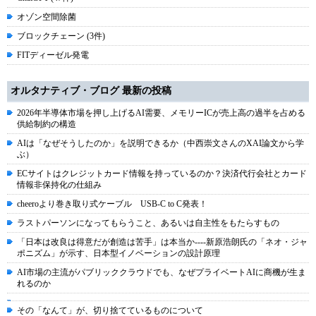
オゾン空間除菌
ブロックチェーン (3件)
FITディーゼル発電
オルタナティブ・ブログ 最新の投稿
2026年半導体市場を押し上げるAI需要、メモリーICが売上高の過半を占める
供給制約の構造
AIは「なぜそうしたのか」を説明できるか（中西崇文さんのXAI論文から学
ぶ）
ECサイトはクレジットカード情報を持っているのか？決済代行会社とカード
情報非保持化の仕組み
cheeroより巻き取り式ケーブル USB-C to C発表！
ラストパーソンになってもらうこと、あるいは自主性をもたらすもの
「日本は改良は得意だが創造は苦手」は本当か----新原浩朗氏の「ネオ・ジャ
ポニズム」が示す、日本型イノベーションの設計原理
AI市場の主流がパブリッククラウドでも、なぜプライベートAIに商機が生ま
れるのか
その「なんて」が、切り捨てているものについて