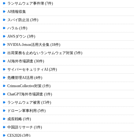
ランサムウェア事件簿 (7件)
AI情報収集
スパイ防止法 (3件)
ハラル (1件)
AWSダウン (3件)
NVIDIA-Jetson活用大全集 (18件)
出荷業務を止めないランサムウェア対策 (5件)
AI海外市場調査 (30件)
サイバーセキュリティAI (2件)
危機管理AI活用 (4件)
CrimsonCollective対策 (1件)
ChatGPT海外市場調査 (1件)
ランサムウェア被害 (15件)
ドローン軍事利用 (5件)
成長戦略 (1件)
中国語リサーチ (1件)
CES2026 (3件)