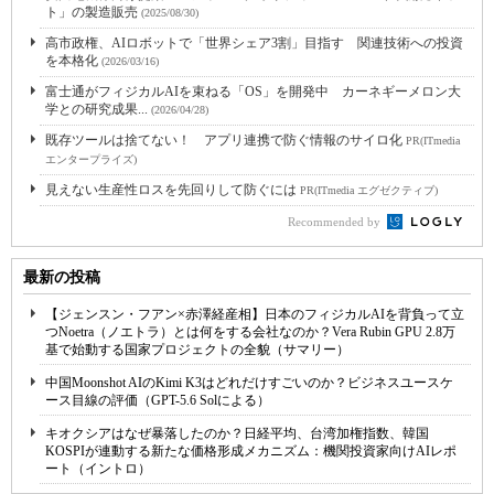
ト」の製造販売
(2025/08/30)
高市政権、AIロボットで「世界シェア3割」目指す 関連技術への投資
を本格化
(2026/03/16)
富士通がフィジカルAIを束ねる「OS」を開発中 カーネギーメロン大
学との研究成果...
(2026/04/28)
既存ツールは捨てない！ アプリ連携で防ぐ情報のサイロ化
PR(ITmedia
エンタープライズ)
見えない生産性ロスを先回りして防ぐには
PR(ITmedia エグゼクティブ)
Recommended by
最新の投稿
【ジェンスン・フアン×赤澤経産相】日本のフィジカルAIを背負って立
つNoetra（ノエトラ）とは何をする会社なのか？Vera Rubin GPU 2.8万
基で始動する国家プロジェクトの全貌（サマリー）
中国Moonshot AIのKimi K3はどれだけすごいのか？ビジネスユースケ
ース目線の評価（GPT-5.6 Solによる）
キオクシアはなぜ暴落したのか？日経平均、台湾加権指数、韓国
KOSPIが連動する新たな価格形成メカニズム：機関投資家向けAIレポ
ート（イントロ）