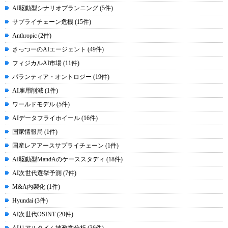
AI駆動型シナリオプランニング (5件)
サプライチェーン危機 (15件)
Anthropic (2件)
さっつーのAIエージェント (49件)
フィジカルAI市場 (11件)
パランティア・オントロジー (19件)
AI雇用削減 (1件)
ワールドモデル (5件)
AIデータフライホイール (16件)
国家情報局 (1件)
国産レアアースサプライチェーン (1件)
AI駆動型MandAのケーススタディ (18件)
AI次世代選挙予測 (7件)
M&A内製化 (1件)
Hyundai (3件)
AI次世代OSINT (20件)