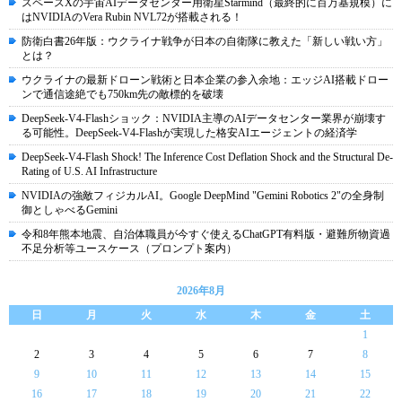
スペースXの宇宙AIデータセンター用衛星Starmind（最終的に百万基規模）に
はNVIDIAのVera Rubin NVL72が搭載される！
防衛白書26年版：ウクライナ戦争が日本の自衛隊に教えた「新しい戦い方」
とは？
ウクライナの最新ドローン戦術と日本企業の参入余地：エッジAI搭載ドロー
ンで通信途絶でも750km先の敵標的を破壊
DeepSeek-V4-Flashショック：NVIDIA主導のAIデータセンター業界が崩壊す
る可能性。DeepSeek-V4-Flashが実現した格安AIエージェントの経済学
DeepSeek-V4-Flash Shock! The Inference Cost Deflation Shock and the Structural De-
Rating of U.S. AI Infrastructure
NVIDIAの強敵フィジカルAI。Google DeepMind "Gemini Robotics 2"の全身制
御としゃべるGemini
令和8年熊本地震、自治体職員が今すぐ使えるChatGPT有料版・避難所物資過
不足分析等ユースケース（プロンプト案内）
2026年8月
日
月
火
水
木
金
土
1
2
3
4
5
6
7
8
9
10
11
12
13
14
15
16
17
18
19
20
21
22