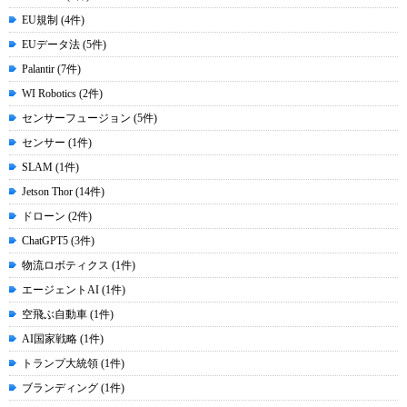
EU規制 (4件)
EUデータ法 (5件)
Palantir (7件)
WI Robotics (2件)
センサーフュージョン (5件)
センサー (1件)
SLAM (1件)
Jetson Thor (14件)
ドローン (2件)
ChatGPT5 (3件)
物流ロボティクス (1件)
エージェントAI (1件)
空飛ぶ自動車 (1件)
AI国家戦略 (1件)
トランプ大統領 (1件)
ブランディング (1件)