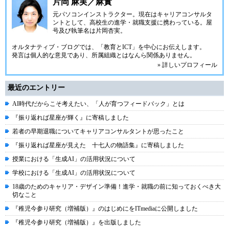
片岡 麻実／麻實
元パソコンインストラクター。現在はキャリアコンサルタ
ントとして、高校生の進学・就職支援に携わっている。屋
号及び執筆名は片岡杏実。
オルタナティブ・ブログでは、「教育とICT」を中心にお伝えします。
発言は個人的な意見であり、所属組織とはなんら関係ありません。
» 詳しいプロフィール
最近のエントリー
AI時代だからこそ考えたい、「人が育つフィードバック」とは
『振り返れば星座が輝く』に寄稿しました
若者の早期退職についてキャリアコンサルタントが思ったこと
『振り返れば星座が見えた 十七人の物語集』に寄稿しました
授業における「生成AI」の活用状況について
学校における「生成AI」の活用状況について
18歳のためのキャリア・デザイン準備！進学・就職の前に知っておくべき大
切なこと
『稚児今参り研究（増補版）』のはじめにをITmediaに公開しました
『稚児今参り研究（増補版）』を出版しました