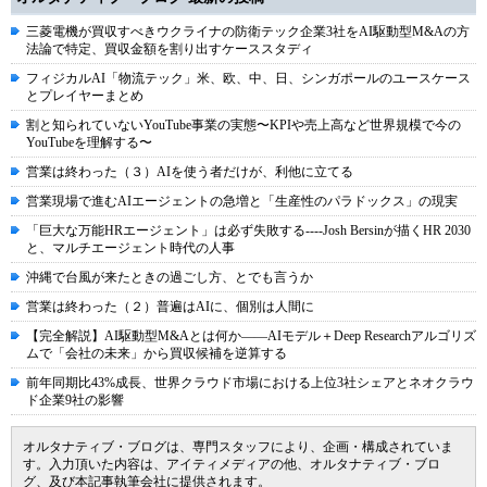
三菱電機が買収すべきウクライナの防衛テック企業3社をAI駆動型M&Aの方
法論で特定、買収金額を割り出すケーススタディ
フィジカルAI「物流テック」米、欧、中、日、シンガポールのユースケース
とプレイヤーまとめ
割と知られていないYouTube事業の実態〜KPIや売上高など世界規模で今の
YouTubeを理解する〜
営業は終わった（３）AIを使う者だけが、利他に立てる
営業現場で進むAIエージェントの急増と「生産性のパラドックス」の現実
「巨大な万能HRエージェント」は必ず失敗する----Josh Bersinが描くHR 2030
と、マルチエージェント時代の人事
沖縄で台風が来たときの過ごし方、とでも言うか
営業は終わった（２）普遍はAIに、個別は人間に
【完全解説】AI駆動型M&Aとは何か――AIモデル＋Deep Researchアルゴリズ
ムで「会社の未来」から買収候補を逆算する
前年同期比43%成長、世界クラウド市場における上位3社シェアとネオクラウ
ド企業9社の影響
オルタナティブ・ブログは、専門スタッフにより、企画・構成されていま
す。入力頂いた内容は、アイティメディアの他、オルタナティブ・ブロ
グ、及び本記事執筆会社に提供されます。