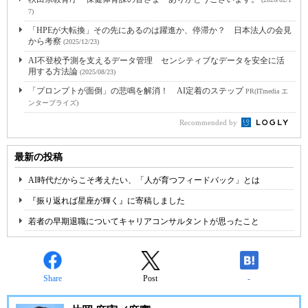
7)
「HPEが大転換」その先にあるのは躍進か、停滞か？ 日本法人の会見
から考察
(2025/12/23)
AI不登校予測を支えるデータ管理 センシティブなデータを安全に活
用する方法論
(2025/08/23)
「プロンプトが面倒」の悲鳴を解消！ AI定着のステップ
PR(ITmedia エ
ンタープライズ)
Recommended by
最新の投稿
AI時代だからこそ考えたい、「人が育つフィードバック」とは
『振り返れば星座が輝く』に寄稿しました
若者の早期退職についてキャリアコンサルタントが思ったこと
Share
Post
-