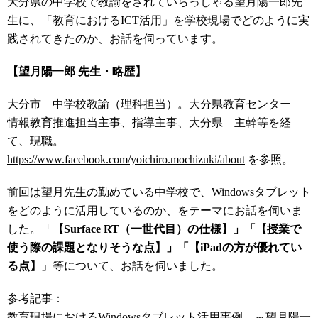
大分県の中学校で教諭をされていらっしゃる望月陽一郎先
生に、「教育におけるICT活用」を学校現場でどのように実
践されてきたのか、お話を伺っています。
【望月陽一郎 先生・略歴】
大分市 中学校教諭（理科担当）。大分県教育センター
情報教育推進担当主事、指導主事、大分県 主幹等を経
て、現職。
https://www.facebook.com/yoichiro.mochizuki/about
を参照。
前回は望月先生の勤めている中学校で、Windowsタブレット
をどのように活用しているのか、をテーマにお話を伺いま
した。「
【Surface RT（一世代目）の仕様】
」「
【授業で
使う際の課題となりそうな点】
」「
【iPadの方が優れてい
る点】
」等について、お話を伺いました。
参考記事：
教育現場におけるWindowsタブレット活用事例 ～望月陽一