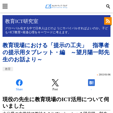
教育ICT研究室
グローバル化する中で日本人はどのようにサバイバルすればよいのか。子ど
も×ICT教育×発達心理をキーワードに考えます。
教育現場における「提示の工夫」 指導者
の提示用タブレット・編 ～望月陽一郎先
生のお話より～
教育
»
2015/01/06
Share
Post
-
現役の先生に教育現場のICT活用について伺
いました