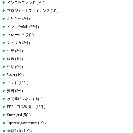
インフラファンド (6件)
プロジェクトファイナンス (3件)
お知らせ (8件)
インフラ輸出 (27件)
マレーシア (2件)
アメリカ (3件)
中東 (3件)
輸送 (1件)
空港 (6件)
Water (4件)
インド (10件)
資料 (3件)
水関連ビジネス (18件)
PPP（官民連携） (13件)
Smart grid (5件)
Japanese government (1件)
金融動向 (11件)