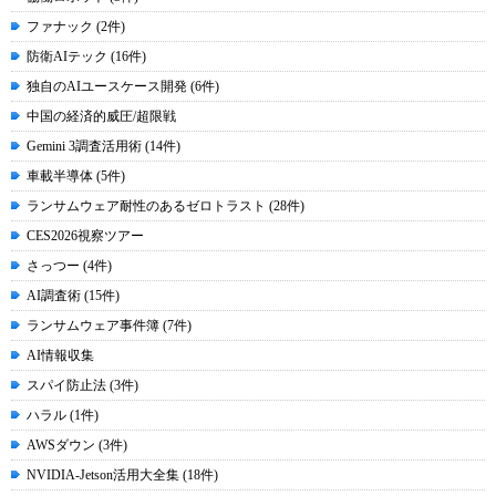
ファナック (2件)
防衛AIテック (16件)
独自のAIユースケース開発 (6件)
中国の経済的威圧/超限戦
Gemini 3調査活用術 (14件)
車載半導体 (5件)
ランサムウェア耐性のあるゼロトラスト (28件)
CES2026視察ツアー
さっつー (4件)
AI調査術 (15件)
ランサムウェア事件簿 (7件)
AI情報収集
スパイ防止法 (3件)
ハラル (1件)
AWSダウン (3件)
NVIDIA-Jetson活用大全集 (18件)