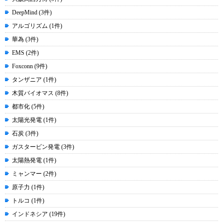
DeepMind (3件)
アルゴリズム (1件)
華為 (3件)
EMS (2件)
Foxconn (9件)
タンザニア (1件)
木質バイオマス (8件)
都市化 (5件)
太陽光発電 (1件)
石炭 (3件)
ガスタービン発電 (3件)
太陽熱発電 (1件)
ミャンマー (2件)
原子力 (1件)
トルコ (1件)
インドネシア (19件)