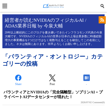
経営者が読むNVIDIAのフィジカルAI /
ADAS業界日報 by 今泉大輔
20年以上断続的にこのブログを書き継いできたインフラコモンズ代表の今泉
大輔です。NVIDIAのフィジカルAIの世界が日本の上場企業多数に時価総額
増大の事業機会を1つだけではなく複数与えることを確信してこの名前にし
ました。ネタは無限にあります。何卒よろしくお願い申し上げます。
「パランティア・オントロジー」カテ
ゴリーの投稿
Share
Post
-
パランティアとNVIDIAの「完全隔離型」ソブリンAI = プ
ライベートAIデータセンターが現れた！
2026/07/02
Comment(0)