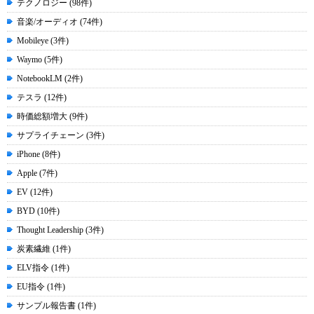
テクノロジー (98件)
音楽/オーディオ (74件)
Mobileye (3件)
Waymo (5件)
NotebookLM (2件)
テスラ (12件)
時価総額増大 (9件)
サプライチェーン (3件)
iPhone (8件)
Apple (7件)
EV (12件)
BYD (10件)
Thought Leadership (3件)
炭素繊維 (1件)
ELV指令 (1件)
EU指令 (1件)
サンプル報告書 (1件)