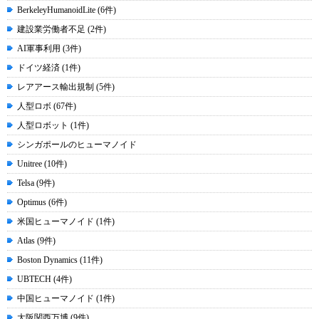
BerkeleyHumanoidLite (6件)
建設業労働者不足 (2件)
AI軍事利用 (3件)
ドイツ経済 (1件)
レアアース輸出規制 (5件)
人型ロボ (67件)
人型ロボット (1件)
シンガポールのヒューマノイド
Unitree (10件)
Telsa (9件)
Optimus (6件)
米国ヒューマノイド (1件)
Atlas (9件)
Boston Dynamics (11件)
UBTECH (4件)
中国ヒューマノイド (1件)
大阪関西万博 (9件)