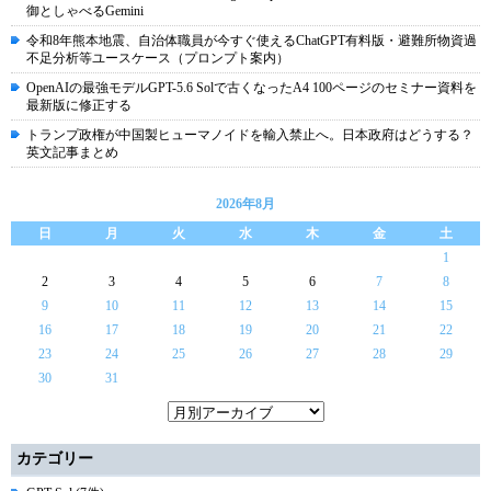
御としゃべるGemini
令和8年熊本地震、自治体職員が今すぐ使えるChatGPT有料版・避難所物資過
不足分析等ユースケース（プロンプト案内）
OpenAIの最強モデルGPT-5.6 Solで古くなったA4 100ページのセミナー資料を
最新版に修正する
トランプ政権が中国製ヒューマノイドを輸入禁止へ。日本政府はどうする？
英文記事まとめ
2026年8月
日
月
火
水
木
金
土
1
2
3
4
5
6
7
8
9
10
11
12
13
14
15
16
17
18
19
20
21
22
23
24
25
26
27
28
29
30
31
カテゴリー