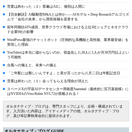
営業は終わった（２）普遍はAIに、個別は人間に
【完全解説】AI駆動型M&Aとは何か――AIモデル＋Deep Researchアルゴリズ
ムで「会社の未来」から買収候補を逆算する
前年同期比43%成長、世界クラウド市場における上位3社シェアとネオクラウ
ド企業9社の影響
WordPress最強のチャットボット（圧倒的な高機能と高性能、業界最安値）を
実現した理由
YouTuberは本当に儲からないのか。収益化した20人に1人が月30万円以上とい
う可能性
台風への備えと、未来への備え
「ご年配には難しいんですよ」と君が言ったから八月二日は年配記念日
営業は終わった（１）会ってもらえる理由が消えた
スペースXの宇宙AIデータセンター用衛星Starmind（最終的に百万基規模）に
はNVIDIAのVera Rubin NVL72が搭載される！
オルタナティブ・ブログは、専門スタッフにより、企画・構成されていま
す。入力頂いた内容は、アイティメディアの他、オルタナティブ・ブロ
グ、及び本記事執筆会社に提供されます。
オルタナティブ・ブログ GUIDE