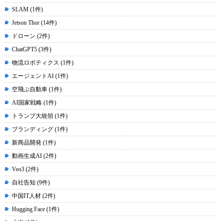
SLAM (1件)
Jetson Thor (14件)
ドローン (2件)
ChatGPT5 (3件)
物流ロボティクス (1件)
エージェントAI (1件)
空飛ぶ自動車 (1件)
AI国家戦略 (1件)
トランプ大統領 (1件)
ブランディング (1件)
新商品開発 (1件)
動画生成AI (2件)
Veo3 (2件)
自社告知 (9件)
中国IT人材 (2件)
Hugging Face (1件)