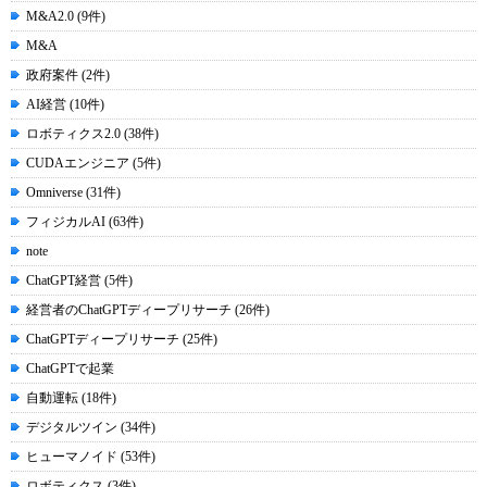
M&A2.0 (9件)
M&A
政府案件 (2件)
AI経営 (10件)
ロボティクス2.0 (38件)
CUDAエンジニア (5件)
Omniverse (31件)
フィジカルAI (63件)
note
ChatGPT経営 (5件)
経営者のChatGPTディープリサーチ (26件)
ChatGPTディープリサーチ (25件)
ChatGPTで起業
自動運転 (18件)
デジタルツイン (34件)
ヒューマノイド (53件)
ロボティクス (3件)