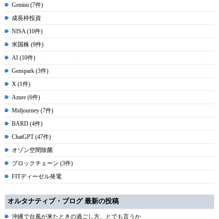
Gemini (7件)
成長枠投資
NISA (10件)
米国株 (9件)
AI (10件)
Genspark (3件)
X (1件)
Azure (6件)
Midjourney (7件)
BARD (4件)
ChatGPT (47件)
オゾン空間除菌
ブロックチェーン (3件)
FITディーゼル発電
オルタナティブ・ブログ 最新の投稿
沖縄で台風が来たときの過ごし方、とでも言うか