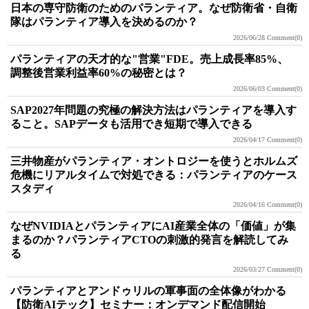
日本の専守防衛のためのパランティア。なぜ防衛省・自衛
隊はパランティア導入を決めるのか？
2026/06/28
Comment(0)
パランティアの天才的な"営業"FDE。売上成長率85%、
調整後営業利益率60%の秘密とは？
2026/06/03
Comment(0)
SAP2027年問題の究極の解決方法はパランティアを導入す
ること。SAPデータも活用でき短期で導入できる
2026/04/17
Comment(0)
三井物産がパランティア・オントロジーを使うとホルムズ
危機にリアルタイムで対処できる：パランティアのケース
スタディ
2026/04/16
Comment(0)
なぜNVIDIAとパランティアにAI産業全体の「価値」が集
まるのか？パランティアCTOの刺激的発言を解読してみ
る
2026/03/27
Comment(0)
パランティアとアンドゥリルの軍事面の全体像がわかる
【防衛AIテック】セミナー：オンデマンド配信開始