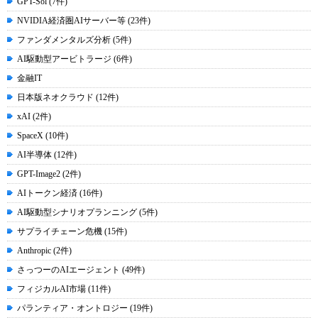
GPT-Sol (7件)
NVIDIA経済圏AIサーバー等 (23件)
ファンダメンタルズ分析 (5件)
AI駆動型アービトラージ (6件)
金融IT
日本版ネオクラウド (12件)
xAI (2件)
SpaceX (10件)
AI半導体 (12件)
GPT-Image2 (2件)
AIトークン経済 (16件)
AI駆動型シナリオプランニング (5件)
サプライチェーン危機 (15件)
Anthropic (2件)
さっつーのAIエージェント (49件)
フィジカルAI市場 (11件)
パランティア・オントロジー (19件)