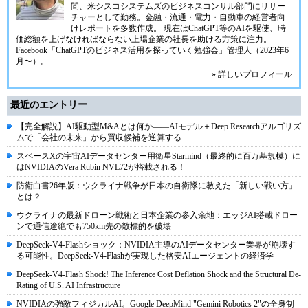
間、米シスコシステムズのビジネスコンサル部門にリサー
チャーとして勤務。金融・流通・電力・自動車の経営者向
けレポートを多数作成。 現在はChatGPT等のAIを駆使、時
価総額を上げなければならない上場企業の社長を助ける方策に注力。
Facebook「ChatGPTのビジネス活用を探っていく勉強会」管理人（2023年6
月〜）。
» 詳しいプロフィール
最近のエントリー
【完全解説】AI駆動型M&Aとは何か――AIモデル＋Deep Researchアルゴリズ
ムで「会社の未来」から買収候補を逆算する
スペースXの宇宙AIデータセンター用衛星Starmind（最終的に百万基規模）に
はNVIDIAのVera Rubin NVL72が搭載される！
防衛白書26年版：ウクライナ戦争が日本の自衛隊に教えた「新しい戦い方」
とは？
ウクライナの最新ドローン戦術と日本企業の参入余地：エッジAI搭載ドロー
ンで通信途絶でも750km先の敵標的を破壊
DeepSeek-V4-Flashショック：NVIDIA主導のAIデータセンター業界が崩壊す
る可能性。DeepSeek-V4-Flashが実現した格安AIエージェントの経済学
DeepSeek-V4-Flash Shock! The Inference Cost Deflation Shock and the Structural De-
Rating of U.S. AI Infrastructure
NVIDIAの強敵フィジカルAI。Google DeepMind "Gemini Robotics 2"の全身制