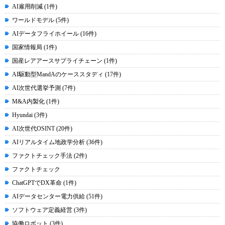
AI雇用削減 (1件)
ワールドモデル (5件)
AIデータフライホイール (16件)
国家情報局 (1件)
国産レアアースサプライチェーン (1件)
AI駆動型MandAのケーススタディ (17件)
AI次世代選挙予測 (7件)
M&A内製化 (1件)
Hyundai (3件)
AI次世代OSINT (20件)
AIリアルタイム地政学分析 (36件)
ファクトチェック手法 (2件)
ファクトチェック
ChatGPTでDX革命 (1件)
AIデータセンター電力供給 (51件)
ソフトウェア定義経営 (3件)
協働ロボット (3件)