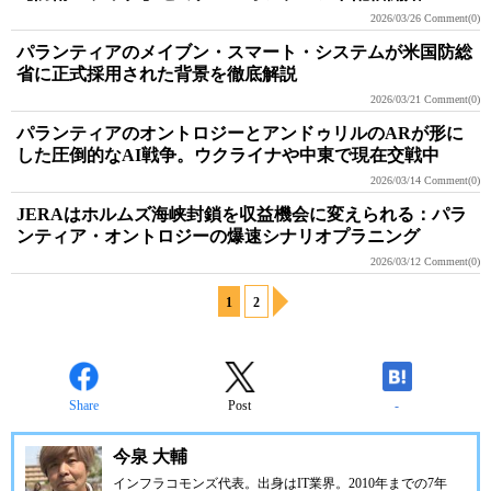
2026/03/26
Comment(0)
パランティアのメイブン・スマート・システムが米国防総
省に正式採用された背景を徹底解説
2026/03/21
Comment(0)
パランティアのオントロジーとアンドゥリルのARが形に
した圧倒的なAI戦争。ウクライナや中東で現在交戦中
2026/03/14
Comment(0)
JERAはホルムズ海峡封鎖を収益機会に変えられる：パラ
ンティア・オントロジーの爆速シナリオプラニング
2026/03/12
Comment(0)
1
2
Share
Post
-
今泉 大輔
インフラコモンズ代表。出身はIT業界。2010年までの7年