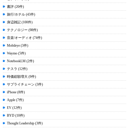
書評 (20件)
旅行/ホテル (43件)
身辺雑記 (100件)
テクノロジー (98件)
音楽/オーディオ (74件)
Mobileye (3件)
Waymo (5件)
NotebookLM (2件)
テスラ (12件)
時価総額増大 (9件)
サプライチェーン (3件)
iPhone (8件)
Apple (7件)
EV (12件)
BYD (10件)
Thought Leadership (3件)