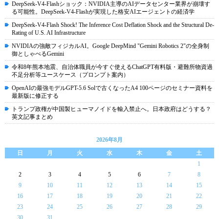
DeepSeek-V4-Flashショック：NVIDIA主導のAIデータセンター業界が崩壊す
る可能性。DeepSeek-V4-Flashが実現した格安AIエージェントの経済学
DeepSeek-V4-Flash Shock! The Inference Cost Deflation Shock and the Structural De-
Rating of U.S. AI Infrastructure
NVIDIAの強敵フィジカルAI。Google DeepMind "Gemini Robotics 2"の全身制
御としゃべるGemini
令和8年熊本地震、自治体職員が今すぐ使えるChatGPT有料版・避難所物資過
不足分析等ユースケース（プロンプト案内）
OpenAIの最強モデルGPT-5.6 Solで古くなったA4 100ページのセミナー資料を
最新版に修正する
トランプ政権が中国製ヒューマノイドを輸入禁止へ。日本政府はどうする？
英文記事まとめ
2026年8月
日
月
火
水
木
金
土
1
2
3
4
5
6
7
8
9
10
11
12
13
14
15
16
17
18
19
20
21
22
23
24
25
26
27
28
29
30
31