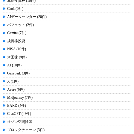
成長投資枠 (10件)
Grok (6件)
AIデータセンター (20件)
バフェット (2件)
Gemini (7件)
成長枠投資
NISA (10件)
米国株 (9件)
AI (10件)
Genspark (3件)
X (1件)
Azure (6件)
Midjourney (7件)
BARD (4件)
ChatGPT (47件)
オゾン空間除菌
ブロックチェーン (3件)