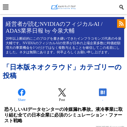
経営者が読むNVIDIAのフィジカルAI /
ADAS業界日報 by 今泉大輔
20年以上断続的にこのブログを書き継いできたインフラコモンズ代表の今泉
大輔です。NVIDIAのフィジカルAIの世界が日本の上場企業多数に時価総額
増大の事業機会を1つだけではなく複数与えることを確信してこの名前にし
ました。ネタは無限にあります。何卒よろしくお願い申し上げます。
「日本版ネオクラウド」カテゴリーの
投稿
Share
Post
-
恐ろしいAIデータセンターの冷媒漏れ事故。液冷事業に取
り組む全ての日本企業に必須のシミュレーション・ファー
スト戦略