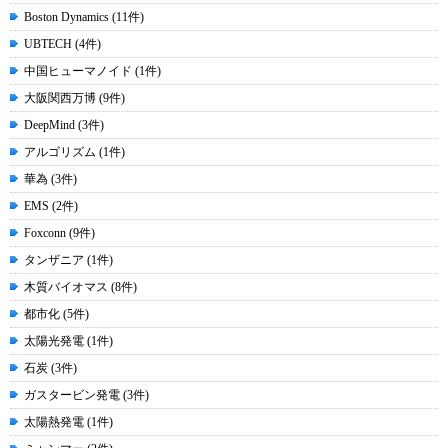
Boston Dynamics (11件)
UBTECH (4件)
中国ヒューマノイド (1件)
大阪関西万博 (9件)
DeepMind (3件)
アルゴリズム (1件)
華為 (3件)
EMS (2件)
Foxconn (9件)
タンザニア (1件)
木質バイオマス (8件)
都市化 (5件)
太陽光発電 (1件)
石炭 (3件)
ガスタービン発電 (3件)
太陽熱発電 (1件)