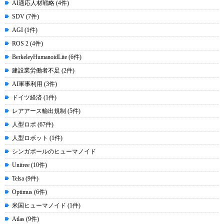
AI適応人材戦略 (4件)
SDV (7件)
AGI (1件)
ROS 2 (4件)
BerkeleyHumanoidLite (6件)
建設業労働者不足 (2件)
AI軍事利用 (3件)
ドイツ経済 (1件)
レアアース輸出規制 (5件)
人型ロボ (67件)
人型ロボット (1件)
シンガポールのヒューマノイド
Unitree (10件)
Telsa (9件)
Optimus (6件)
米国ヒューマノイド (1件)
Atlas (9件)