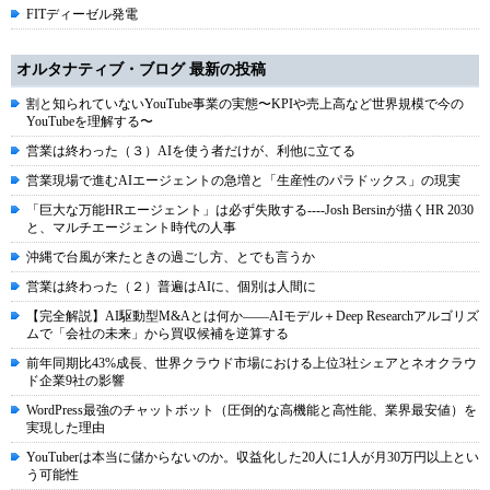
FITディーゼル発電
オルタナティブ・ブログ 最新の投稿
割と知られていないYouTube事業の実態〜KPIや売上高など世界規模で今の
YouTubeを理解する〜
営業は終わった（３）AIを使う者だけが、利他に立てる
営業現場で進むAIエージェントの急増と「生産性のパラドックス」の現実
「巨大な万能HRエージェント」は必ず失敗する----Josh Bersinが描くHR 2030
と、マルチエージェント時代の人事
沖縄で台風が来たときの過ごし方、とでも言うか
営業は終わった（２）普遍はAIに、個別は人間に
【完全解説】AI駆動型M&Aとは何か――AIモデル＋Deep Researchアルゴリズ
ムで「会社の未来」から買収候補を逆算する
前年同期比43%成長、世界クラウド市場における上位3社シェアとネオクラウ
ド企業9社の影響
WordPress最強のチャットボット（圧倒的な高機能と高性能、業界最安値）を
実現した理由
YouTuberは本当に儲からないのか。収益化した20人に1人が月30万円以上とい
う可能性