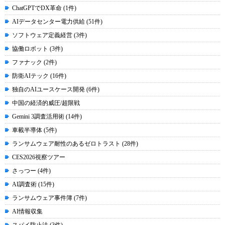
ChatGPTでDX革命 (1件)
AIデータセンター電力供給 (51件)
ソフトウェア定義経営 (3件)
協働ロボット (3件)
ファナック (2件)
防衛AIテック (16件)
独自のAIユースケース開発 (6件)
中国の経済的威圧/超限戦
Gemini 3調査活用術 (14件)
車載半導体 (5件)
ランサムウェア耐性のあるゼロトラスト (28件)
CES2026視察ツアー
さっつー (4件)
AI調査術 (15件)
ランサムウェア事件簿 (7件)
AI情報収集