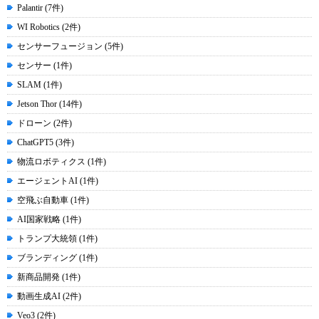
Palantir (7件)
WI Robotics (2件)
センサーフュージョン (5件)
センサー (1件)
SLAM (1件)
Jetson Thor (14件)
ドローン (2件)
ChatGPT5 (3件)
物流ロボティクス (1件)
エージェントAI (1件)
空飛ぶ自動車 (1件)
AI国家戦略 (1件)
トランプ大統領 (1件)
ブランディング (1件)
新商品開発 (1件)
動画生成AI (2件)
Veo3 (2件)