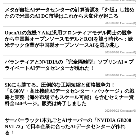
2026/07/09
Comment(0)
メタが自社AIデータセンターの計算資源を「外販」し始め
たので米国のAI DC市場はこれから大変化が起こる
2026/07/03
Comment(0)
OpenAIの危機？AIは汎用フロンティアモデル同士の競争
から中国製オープンソースモデルとROIを競う時代へ：欧
米テック企業が中国製オープンソースAIを選ぶ兆し
2026/07/02
Comment(0)
パランティアとNVIDIAの「完全隔離型」ソブリンAI = プ
ライベートAIデータセンターが現れた！
2026/07/02
Comment(0)
SKにも勝てる。圧倒的な工期短縮と価格競争力！
「6,600V・高圧接続AIデータセンター・パッケージ」の戦
略と実務（海外市場でもスケール可能）を含むセミナー資
料全140ページ。販売は終了しました
2026/06/22
Comment(0)
サーバーラック1本丸ごとAIサーバーの「NVIDIA GB200
NVL72」で日本企業に合ったAIデータセンターが作れ
る！