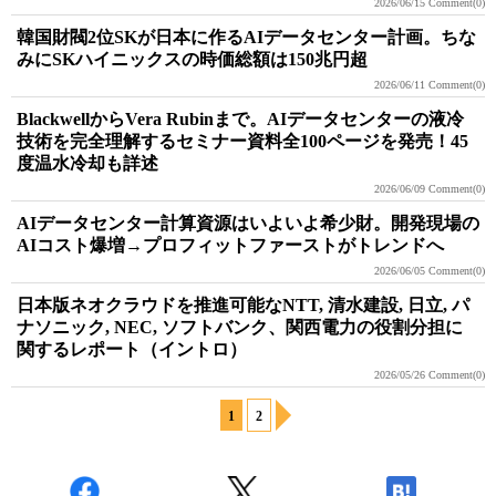
2026/06/15
Comment(0)
韓国財閥2位SKが日本に作るAIデータセンター計画。ちな
みにSKハイニックスの時価総額は150兆円超
2026/06/11
Comment(0)
BlackwellからVera Rubinまで。AIデータセンターの液冷
技術を完全理解するセミナー資料全100ページを発売！45
度温水冷却も詳述
2026/06/09
Comment(0)
AIデータセンター計算資源はいよいよ希少財。開発現場の
AIコスト爆増→プロフィットファーストがトレンドへ
2026/06/05
Comment(0)
日本版ネオクラウドを推進可能なNTT, 清水建設, 日立, パ
ナソニック, NEC, ソフトバンク、関西電力の役割分担に
関するレポート（イントロ）
2026/05/26
Comment(0)
1
2