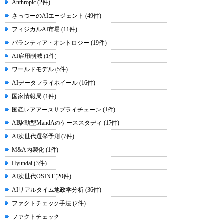
Anthropic (2件)
さっつーのAIエージェント (49件)
フィジカルAI市場 (11件)
パランティア・オントロジー (19件)
AI雇用削減 (1件)
ワールドモデル (5件)
AIデータフライホイール (16件)
国家情報局 (1件)
国産レアアースサプライチェーン (1件)
AI駆動型MandAのケーススタディ (17件)
AI次世代選挙予測 (7件)
M&A内製化 (1件)
Hyundai (3件)
AI次世代OSINT (20件)
AIリアルタイム地政学分析 (36件)
ファクトチェック手法 (2件)
ファクトチェック