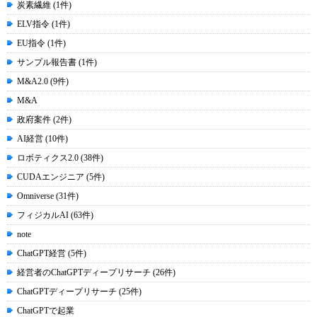
炭素繊維 (1件)
ELV指令 (1件)
EU指令 (1件)
サンプル報告書 (1件)
M&A2.0 (9件)
M&A
政府案件 (2件)
AI経営 (10件)
ロボティクス2.0 (38件)
CUDAエンジニア (5件)
Omniverse (31件)
フィジカルAI (63件)
note
ChatGPT経営 (5件)
経営者のChatGPTディープリサーチ (26件)
ChatGPTディープリサーチ (25件)
ChatGPTで起業