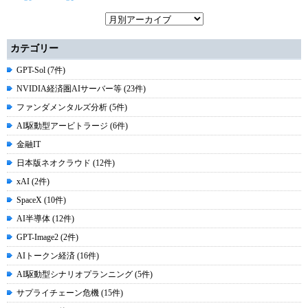
カテゴリー
GPT-Sol (7件)
NVIDIA経済圏AIサーバー等 (23件)
ファンダメンタルズ分析 (5件)
AI駆動型アービトラージ (6件)
金融IT
日本版ネオクラウド (12件)
xAI (2件)
SpaceX (10件)
AI半導体 (12件)
GPT-Image2 (2件)
AIトークン経済 (16件)
AI駆動型シナリオプランニング (5件)
サプライチェーン危機 (15件)