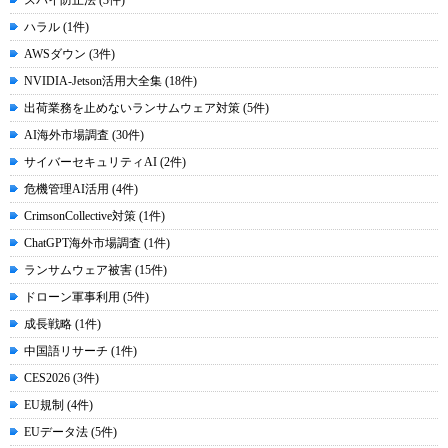
スパイ防止法 (3件)
ハラル (1件)
AWSダウン (3件)
NVIDIA-Jetson活用大全集 (18件)
出荷業務を止めないランサムウェア対策 (5件)
AI海外市場調査 (30件)
サイバーセキュリティAI (2件)
危機管理AI活用 (4件)
CrimsonCollective対策 (1件)
ChatGPT海外市場調査 (1件)
ランサムウェア被害 (15件)
ドローン軍事利用 (5件)
成長戦略 (1件)
中国語リサーチ (1件)
CES2026 (3件)
EU規制 (4件)
EUデータ法 (5件)