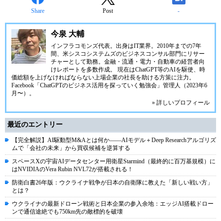
Share
Post
-
今泉 大輔
インフラコモンズ代表。出身はIT業界。2010年までの7年
間、米シスコシステムズのビジネスコンサル部門にリサー
チャーとして勤務。金融・流通・電力・自動車の経営者向
けレポートを多数作成。 現在はChatGPT等のAIを駆使、時
価総額を上げなければならない上場企業の社長を助ける方策に注力。
Facebook「ChatGPTのビジネス活用を探っていく勉強会」管理人（2023年6
月〜）。
» 詳しいプロフィール
最近のエントリー
【完全解説】AI駆動型M&Aとは何か――AIモデル＋Deep Researchアルゴリズ
ムで「会社の未来」から買収候補を逆算する
スペースXの宇宙AIデータセンター用衛星Starmind（最終的に百万基規模）に
はNVIDIAのVera Rubin NVL72が搭載される！
防衛白書26年版：ウクライナ戦争が日本の自衛隊に教えた「新しい戦い方」
とは？
ウクライナの最新ドローン戦術と日本企業の参入余地：エッジAI搭載ドロー
ンで通信途絶でも750km先の敵標的を破壊