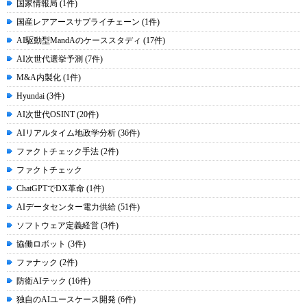
国家情報局 (1件)
国産レアアースサプライチェーン (1件)
AI駆動型MandAのケーススタディ (17件)
AI次世代選挙予測 (7件)
M&A内製化 (1件)
Hyundai (3件)
AI次世代OSINT (20件)
AIリアルタイム地政学分析 (36件)
ファクトチェック手法 (2件)
ファクトチェック
ChatGPTでDX革命 (1件)
AIデータセンター電力供給 (51件)
ソフトウェア定義経営 (3件)
協働ロボット (3件)
ファナック (2件)
防衛AIテック (16件)
独自のAIユースケース開発 (6件)