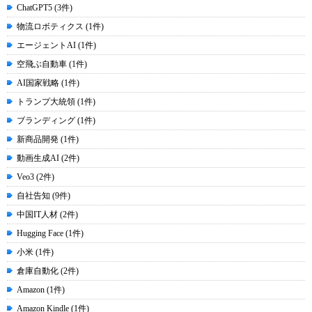
ChatGPT5 (3件)
物流ロボティクス (1件)
エージェントAI (1件)
空飛ぶ自動車 (1件)
AI国家戦略 (1件)
トランプ大統領 (1件)
ブランディング (1件)
新商品開発 (1件)
動画生成AI (2件)
Veo3 (2件)
自社告知 (9件)
中国IT人材 (2件)
Hugging Face (1件)
小米 (1件)
倉庫自動化 (2件)
Amazon (1件)
Amazon Kindle (1件)