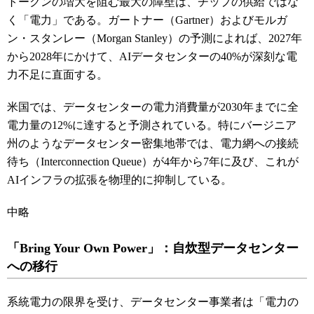
トークンの増大を阻む最大の障壁は、チップの供給ではな
く「電力」である。ガートナー（Gartner）およびモルガ
ン・スタンレー（Morgan Stanley）の予測によれば、2027年
から2028年にかけて、AIデータセンターの40%が深刻な電
力不足に直面する。
米国では、データセンターの電力消費量が2030年までに全
電力量の12%に達すると予測されている
。特にバージニア
州のようなデータセンター密集地帯では、電力網への接続
待ち（Interconnection Queue）が4年から7年に及び、これが
AIインフラの拡張を物理的に抑制している
。
中略
「Bring Your Own Power」：自炊型データセンター
への移行
系統電力の限界を受け、データセンター事業者は「電力の