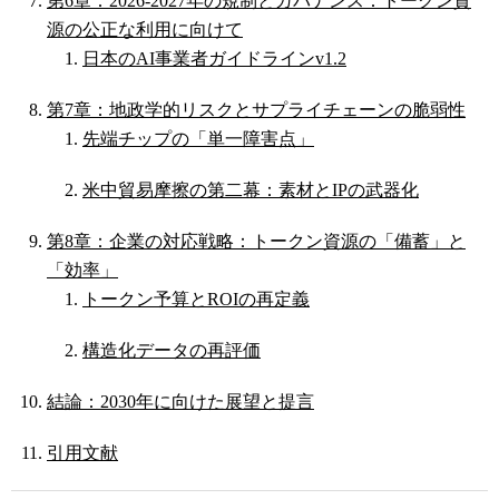
第6章：2026-2027年の規制とガバナンス：トークン資
源の公正な利用に向けて
日本のAI事業者ガイドラインv1.2
第7章：地政学的リスクとサプライチェーンの脆弱性
先端チップの「単一障害点」
米中貿易摩擦の第二幕：素材とIPの武器化
第8章：企業の対応戦略：トークン資源の「備蓄」と
「効率」
トークン予算とROIの再定義
構造化データの再評価
結論：2030年に向けた展望と提言
引用文献