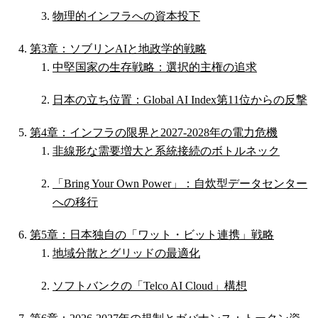
物理的インフラへの資本投下
第3章：ソブリンAIと地政学的戦略
中堅国家の生存戦略：選択的主権の追求
日本の立ち位置：Global AI Index第11位からの反撃
第4章：インフラの限界と2027-2028年の電力危機
非線形な需要増大と系統接続のボトルネック
「Bring Your Own Power」：自炊型データセンター
への移行
第5章：日本独自の「ワット・ビット連携」戦略
地域分散とグリッドの最適化
ソフトバンクの「Telco AI Cloud」構想