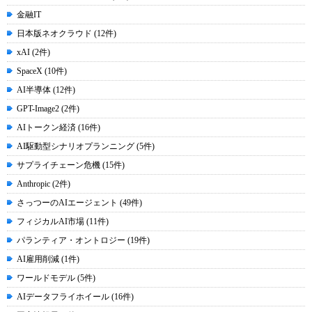
金融IT
日本版ネオクラウド (12件)
xAI (2件)
SpaceX (10件)
AI半導体 (12件)
GPT-Image2 (2件)
AIトークン経済 (16件)
AI駆動型シナリオプランニング (5件)
サプライチェーン危機 (15件)
Anthropic (2件)
さっつーのAIエージェント (49件)
フィジカルAI市場 (11件)
パランティア・オントロジー (19件)
AI雇用削減 (1件)
ワールドモデル (5件)
AIデータフライホイール (16件)