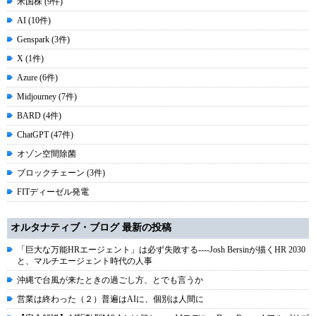
米国株 (9件)
AI (10件)
Genspark (3件)
X (1件)
Azure (6件)
Midjourney (7件)
BARD (4件)
ChatGPT (47件)
オゾン空間除菌
ブロックチェーン (3件)
FITディーゼル発電
オルタナティブ・ブログ 最新の投稿
「巨大な万能HRエージェント」は必ず失敗する----Josh Bersinが描くHR 2030
と、マルチエージェント時代の人事
沖縄で台風が来たときの過ごし方、とでも言うか
営業は終わった（２）普遍はAIに、個別は人間に