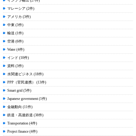
インフラ輸出 (27件)
マレーシア (2件)
アメリカ (3件)
中東 (3件)
輸送 (1件)
空港 (6件)
Water (4件)
インド (10件)
資料 (3件)
水関連ビジネス (18件)
PPP（官民連携） (13件)
Smart grid (5件)
Japanese government (1件)
金融動向 (11件)
鉄道・高速鉄道 (38件)
Transportation (4件)
Project finance (4件)