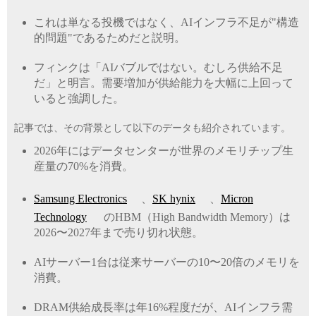
これは単なる投機ではなく、AIインフラ不足が"構造
的問題"であるためだと説明。
フィンクは「AIバブルではない。むしろ供給不足
だ」と明言。需要増加が供給能力を大幅に上回って
いると強調した。
記事では、その背景として以下のデータも紹介されています。
2026年にはデータセンターが世界のメモリチップ生
産量の70%を消費。
Samsung Electronics
、
SK hynix
、
Micron
Technology
のHBM（High Bandwidth Memory）は
2026〜2027年まで売り切れ状態。
AIサーバー1台は従来サーバーの10〜20倍のメモリを
消費。
DRAM供給成長率は年16%程度だが、AIインフラ需