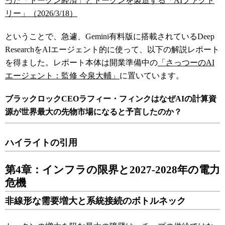
った「トークン経済」とトークンを製造する「AIファクト
リー」（2026/3/18）
ということで、急遽、Gemini有料版に搭載されているDeep
ResearchをAIエージェント的に使って、以下の解説レポート
を得ました。レポート本体は開業準備中の
「さっつーのAI
エージェント：監修 今泉大輔」
に置いています。
ブラックロックCEOラフィー・フィンクはなぜAIの計算資
源が世界最大の先物市場になると予言したのか？
ハイライトの引用
第4章：インフラの限界と2027-2028年の電力
危機
非線形な需要増大と系統接続のボトルネック