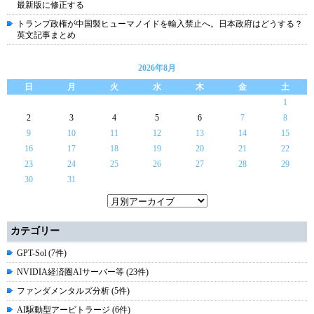
最新版に修正する
トランプ政権が中国製ヒューマノイドを輸入禁止へ。日本政府はどうする？
英文記事まとめ
2026年8月
日
月
火
水
木
金
土
1
2
3
4
5
6
7
8
9
10
11
12
13
14
15
16
17
18
19
20
21
22
23
24
25
26
27
28
29
30
31
カテゴリー
GPT-Sol (7件)
NVIDIA経済圏AIサーバー等 (23件)
ファンダメンタルズ分析 (5件)
AI駆動型アービトラージ (6件)