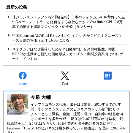
最新の投稿
【ジェンスン・フアン×赤澤経産相】日本のフィジカルAIを背負って立
つNoetra（ノエトラ）とは何をする会社なのか？Vera Rubin GPU 2.8万
基で始動する国家プロジェクトの全貌（サマリー）
中国Moonshot AIのKimi K3はどれだけすごいのか？ビジネスユースケ
ース目線の評価（GPT-5.6 Solによる）
キオクシアはなぜ暴落したのか？日経平均、台湾加権指数、韓国
KOSPIが連動する新たな価格形成メカニズム：機関投資家向けAIレポ
ート（イントロ）
Share
Post
-
今泉 大輔
インフラコモンズ代表。出身はIT業界。2010年までの7年
間、米シスコシステムズのビジネスコンサル部門にリサー
チャーとして勤務。金融・流通・電力・自動車の経営者向
けレポートを多数作成。 現在はChatGPT等のAIを駆使、時
価総額を上げなければならない上場企業の社長を助ける方策に注力。
Facebook「ChatGPTのビジネス活用を探っていく勉強会」管理人（2023年6
月〜）。