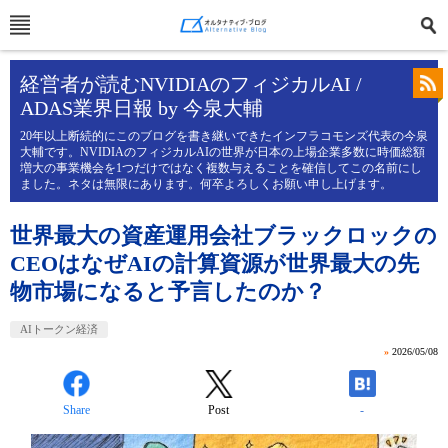
経営者が読むNVIDIAのフィジカルAI /
ADAS業界日報 by 今泉大輔
20年以上断続的にこのブログを書き継いできたインフラコモンズ代表の今泉
大輔です。NVIDIAのフィジカルAIの世界が日本の上場企業多数に時価総額
増大の事業機会を1つだけではなく複数与えることを確信してこの名前にし
ました。ネタは無限にあります。何卒よろしくお願い申し上げます。
世界最大の資産運用会社ブラックロックの
CEOはなぜAIの計算資源が世界最大の先
物市場になると予言したのか？
AIトークン経済
»
2026/05/08
Share
Post
-