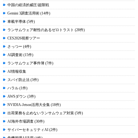
中国の経済的威圧/超限戦
Gemini 3調査活用術 (14件)
車載半導体 (5件)
ランサムウェア耐性のあるゼロトラスト (28件)
CES2026視察ツアー
さっつー (4件)
AI調査術 (15件)
ランサムウェア事件簿 (7件)
AI情報収集
スパイ防止法 (3件)
ハラル (1件)
AWSダウン (3件)
NVIDIA-Jetson活用大全集 (18件)
出荷業務を止めないランサムウェア対策 (5件)
AI海外市場調査 (30件)
サイバーセキュリティAI (2件)
危機管理AI活用 (4件)