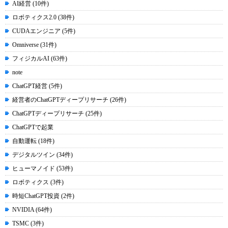
AI経営 (10件)
ロボティクス2.0 (38件)
CUDAエンジニア (5件)
Omniverse (31件)
フィジカルAI (63件)
note
ChatGPT経営 (5件)
経営者のChatGPTディープリサーチ (26件)
ChatGPTディープリサーチ (25件)
ChatGPTで起業
自動運転 (18件)
デジタルツイン (34件)
ヒューマノイド (53件)
ロボティクス (3件)
時短ChatGPT投資 (2件)
NVIDIA (64件)
TSMC (3件)