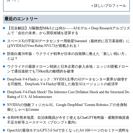
» 詳しいプロフィール
最近のエントリー
【完全解説】AI駆動型M&Aとは何か――AIモデル＋Deep Researchアルゴリズ
ムで「会社の未来」から買収候補を逆算する
スペースXの宇宙AIデータセンター用衛星Starmind（最終的に百万基規模）に
はNVIDIAのVera Rubin NVL72が搭載される！
防衛白書26年版：ウクライナ戦争が日本の自衛隊に教えた「新しい戦い方」
とは？
ウクライナの最新ドローン戦術と日本企業の参入余地：エッジAI搭載ドロー
ンで通信途絶でも750km先の敵標的を破壊
DeepSeek-V4-Flashショック：NVIDIA主導のAIデータセンター業界が崩壊す
る可能性。DeepSeek-V4-Flashが実現した格安AIエージェントの経済学
DeepSeek-V4-Flash Shock! The Inference Cost Deflation Shock and the Structural De-
Rating of U.S. AI Infrastructure
NVIDIAの強敵フィジカルAI。Google DeepMind "Gemini Robotics 2"の全身制
御としゃべるGemini
令和8年熊本地震、自治体職員が今すぐ使えるChatGPT有料版・避難所物資過
不足分析等ユースケース（プロンプト案内）
OpenAIの最強モデルGPT-5.6 Solで古くなったA4 100ページのセミナー資料を