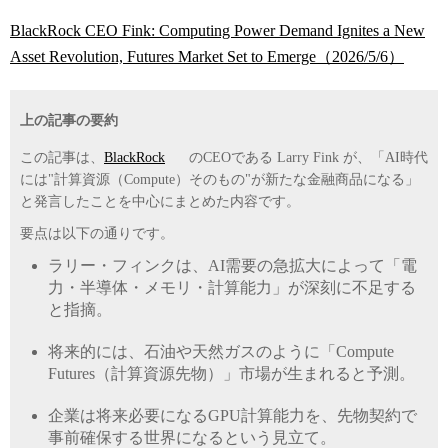
BlackRock CEO Fink: Computing Power Demand Ignites a New
Asset Revolution, Futures Market Set to Emerge（2026/5/6）
上の記事の要約
この記事は、
BlackRock
のCEOである
Larry Fink
が、「AI時代
には"計算資源（Compute）そのもの"が新たな金融商品になる」
と発言したことを中心にまとめた内容です。
要点は以下の通りです。
ラリー・フィンクは、AI需要の急拡大によって「電
力・半導体・メモリ・計算能力」が深刻に不足する
と指摘。
将来的には、石油や天然ガスのように「Compute
Futures（計算資源先物）」市場が生まれると予測。
企業は将来必要になるGPU計算能力を、先物契約で
事前確保する世界になるという見立て。