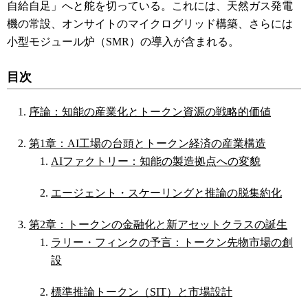
自給自足」へと舵を切っている
。これには、天然ガス発電
機の常設、オンサイトのマイクログリッド構築、さらには
小型モジュール炉（SMR）の導入が含まれる
。
目次
序論：知能の産業化とトークン資源の戦略的価値
第1章：AI工場の台頭とトークン経済の産業構造
AIファクトリー：知能の製造拠点への変貌
エージェント・スケーリングと推論の脱集約化
第2章：トークンの金融化と新アセットクラスの誕生
ラリー・フィンクの予言：トークン先物市場の創
設
標準推論トークン（SIT）と市場設計