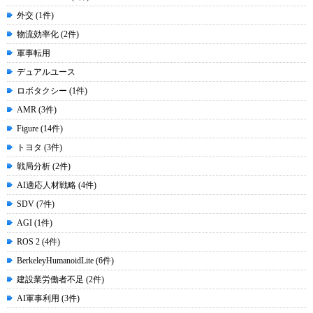
外交 (1件)
物流効率化 (2件)
軍事転用
デュアルユース
ロボタクシー (1件)
AMR (3件)
Figure (14件)
トヨタ (3件)
戦局分析 (2件)
AI適応人材戦略 (4件)
SDV (7件)
AGI (1件)
ROS 2 (4件)
BerkeleyHumanoidLite (6件)
建設業労働者不足 (2件)
AI軍事利用 (3件)