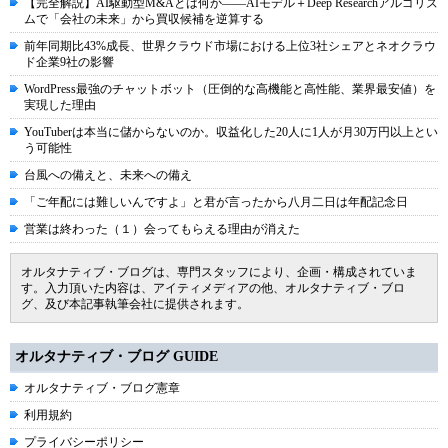
【完全解説】AI駆動型M&Aとは何か――AIモデル＋Deep Researchアルゴリズ
ムで「会社の未来」から買収候補を逆算する
前年同期比43%成長、世界クラウド市場における上位3社シェアとネオクラウ
ド企業9社の影響
WordPress最強のチャットボット（圧倒的な高機能と高性能、業界最安値）を
実現した理由
YouTuberは本当に儲からないのか。収益化した20人に1人が月30万円以上とい
う可能性
台風への備えと、未来への備え
「ご年配には難しいんですよ」と君が言ったから八月二日は年配記念日
営業は終わった（１）会ってもらえる理由が消えた
オルタナティブ・ブログは、専門スタッフにより、企画・構成されていま
す。入力頂いた内容は、アイティメディアの他、オルタナティブ・ブロ
グ、及び本記事執筆会社に提供されます。
オルタナティブ・ブログ GUIDE
オルタナティブ・ブログ憲章
利用規約
プライバシーポリシー