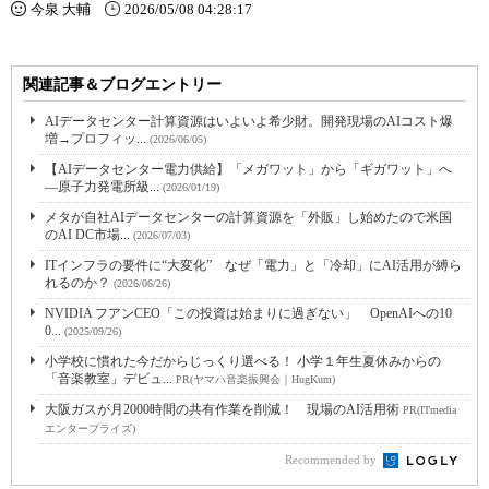
今泉 大輔
2026/05/08 04:28:17
関連記事＆ブログエントリー
AIデータセンター計算資源はいよいよ希少財。開発現場のAIコスト爆
増→プロフィッ...
(2026/06/05)
【AIデータセンター電力供給】「メガワット」から「ギガワット」へ
―原子力発電所級...
(2026/01/19)
メタが自社AIデータセンターの計算資源を「外販」し始めたので米国
のAI DC市場...
(2026/07/03)
ITインフラの要件に“大変化” なぜ「電力」と「冷却」にAI活用が縛ら
れるのか？
(2026/06/26)
NVIDIA フアンCEO「この投資は始まりに過ぎない」 OpenAIへの10
0...
(2025/09/26)
小学校に慣れた今だからじっくり選べる！ 小学１年生夏休みからの
「音楽教室」デビュ...
PR(ヤマハ音楽振興会｜HugKum)
大阪ガスが月2000時間の共有作業を削減！ 現場のAI活用術
PR(ITmedia
エンタープライズ)
Recommended by