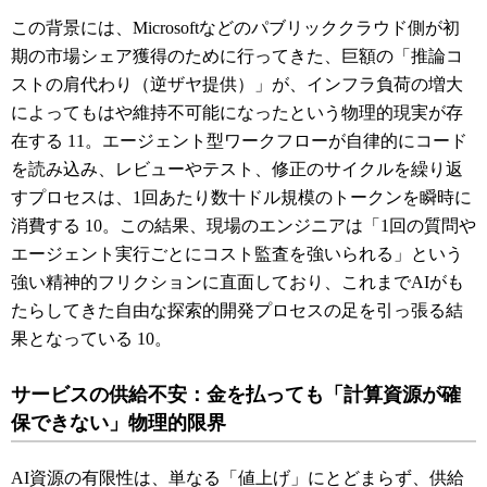
この背景には、Microsoftなどのパブリッククラウド側が初
期の市場シェア獲得のために行ってきた、巨額の「推論コ
ストの肩代わり（逆ザヤ提供）」が、インフラ負荷の増大
によってもはや維持不可能になったという物理的現実が存
在する
11
。エージェント型ワークフローが自律的にコード
を読み込み、レビューやテスト、修正のサイクルを繰り返
すプロセスは、1回あたり数十ドル規模のトークンを瞬時に
消費する
10
。この結果、現場のエンジニアは「1回の質問や
エージェント実行ごとにコスト監査を強いられる」という
強い精神的フリクションに直面しており、これまでAIがも
たらしてきた自由な探索的開発プロセスの足を引っ張る結
果となっている
10
。
サービスの供給不安：金を払っても「計算資源が確
保できない」物理的限界
AI資源の有限性は、単なる「値上げ」にとどまらず、供給