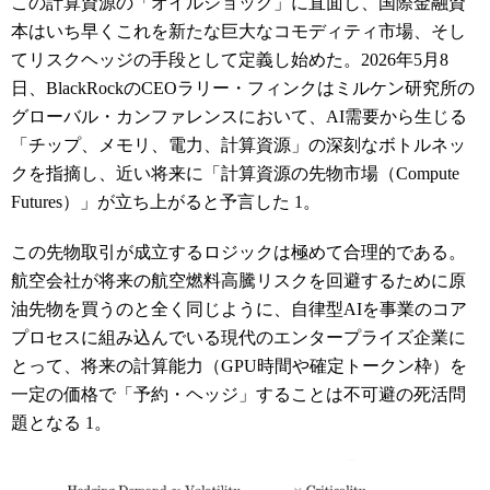
この計算資源の「オイルショック」に直面し、国際金融資
本はいち早くこれを新たな巨大なコモディティ市場、そし
てリスクヘッジの手段として定義し始めた。2026年5月8
日、BlackRockのCEOラリー・フィンクはミルケン研究所の
グローバル・カンファレンスにおいて、AI需要から生じる
「チップ、メモリ、電力、計算資源」の深刻なボトルネッ
クを指摘し、近い将来に「計算資源の先物市場（Compute
Futures）」が立ち上がると予言した
1
。
この先物取引が成立するロジックは極めて合理的である。
航空会社が将来の航空燃料高騰リスクを回避するために原
油先物を買うのと全く同じように、自律型AIを事業のコア
プロセスに組み込んでいる現代のエンタープライズ企業に
とって、将来の計算能力（GPU時間や確定トークン枠）を
一定の価格で「予約・ヘッジ」することは不可避の死活問
題となる
1
。