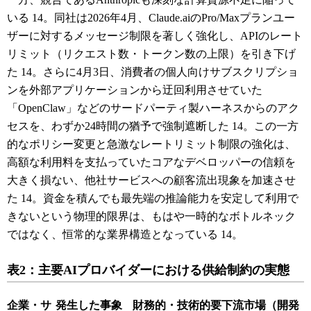
いる
14
。同社は2026年4月、Claude.aiのPro/Maxプランユー
ザーに対するメッセージ制限を著しく強化し、APIのレート
リミット（リクエスト数・トークン数の上限）を引き下げ
た
14
。さらに4月3日、消費者の個人向けサブスクリプショ
ンを外部アプリケーションから迂回利用させていた
「OpenClaw」などのサードパーティ製ハーネスからのアク
セスを、わずか24時間の猶予で強制遮断した
14
。この一方
的なポリシー変更と急激なレートリミット制限の強化は、
高額な利用料を支払っていたコアなデベロッパーの信頼を
大きく損ない、他社サービスへの顧客流出現象を加速させ
た
14
。資金を積んでも最先端の推論能力を安定して利用で
きないという物理的限界は、もはや一時的なボトルネック
ではなく、恒常的な業界構造となっている
14
。
表2：主要AIプロバイダーにおける供給制約の実態
企業・サ
発生した事象
財務的・技術的要
下流市場（開発