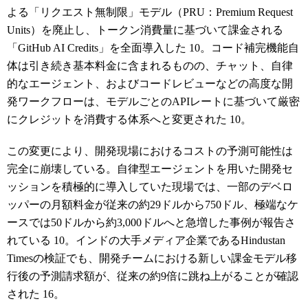
よる「リクエスト無制限」モデル（PRU：Premium Request
Units）を廃止し、トークン消費量に基づいて課金される
「GitHub AI Credits」を全面導入した
10
。コード補完機能自
体は引き続き基本料金に含まれるものの、チャット、自律
的なエージェント、およびコードレビューなどの高度な開
発ワークフローは、モデルごとのAPIレートに基づいて厳密
にクレジットを消費する体系へと変更された
10
。
この変更により、開発現場におけるコストの予測可能性は
完全に崩壊している。自律型エージェントを用いた開発セ
ッションを積極的に導入していた現場では、一部のデベロ
ッパーの月額料金が従来の約29ドルから750ドル、極端なケ
ースでは50ドルから約3,000ドルへと急増した事例が報告さ
れている
10
。インドの大手メディア企業であるHindustan
Timesの検証でも、開発チームにおける新しい課金モデル移
行後の予測請求額が、従来の約9倍に跳ね上がることが確認
された
16
。