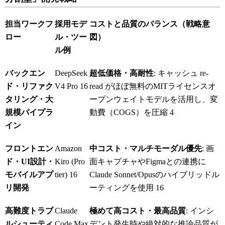
担当ワークフ
採用モデ
コストと品質のバランス（戦略意
ロー
ル・ツー
図）
ル例
バックエン
DeepSeek
超低価格・高耐性
: キャッシュ re-
ド・リファク
V4 Pro
16
read がほぼ無料のMITライセンスオ
タリング・大
ープンウェイトモデルを活用し、変
規模パイプラ
動費（COGS）を圧縮
4
イン
フロントエン
Amazon
中コスト・マルチモーダル優先
: 画
ド・UI設計・
Kiro (Pro
面キャプチャやFigmaとの連携に
モバイルアプ
tier)
16
Claude Sonnet/Opusのハイブリッドル
リ開発
ーティングを使用
16
高難度トラブ
Claude
極めて高コスト・最高品質
: インシ
ルシューティ
Code Max
デント発生時や絶対的な推論品質が