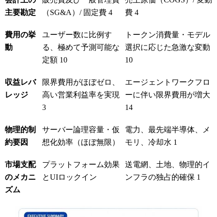
主要勘定
（SG&A）/ 固定費
4
費
4
費用の挙
ユーザー数に比例す
トークン消費量・モデル
動
る、極めて予測可能な
選択に応じた急激な変動
定額
10
10
収益レバ
限界費用がほぼゼロ、
エージェントワークフロ
レッジ
高い営業利益率を実現
ーに伴い限界費用が増大
3
14
物理的制
サーバー論理容量・仮
電力、最先端半導体、メ
約要因
想化効率（ほぼ無限）
モリ、冷却水
1
市場支配
プラットフォーム効果
送電網、土地、物理的イ
のメカニ
とUIロックイン
ンフラの独占的確保
1
ズム