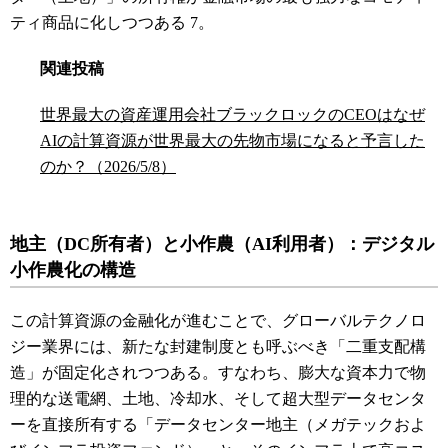
ティ商品に化しつつある
7
。
関連投稿
世界最大の資産運用会社ブラックロックのCEOはなぜ
AIの計算資源が世界最大の先物市場になると予言した
のか？（2026/5/8）
地主（DC所有者）と小作農（AI利用者）：デジタル
小作農化の構造
この計算資源の金融化が進むことで、グローバルテクノロ
ジー業界には、新たな封建制度とも呼ぶべき「二重支配構
造」が固定化されつつある。すなわち、膨大な資本力で物
理的な送電網、土地、冷却水、そして超大型データセンタ
ーを直接所有する「データセンター地主（メガテックおよ