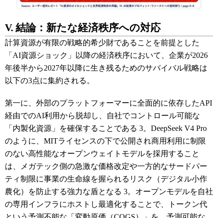
V. 結論：新たな経済秩序への対応
計算資源が有限の戦略的希少財であることを前提とした
「AI資源ショック」以降の経済秩序において、企業が2026
年後半から2027年以降に生き残るためのサバイバル戦略は
以下の3点に集約される。
第一に、外部のプラットフォーマーに全面的に依存したAPI
経由でのAI利用から脱却し、自社でコントロール可能な
「内製化資源」を確保することである
3
。DeepSeek V4 Pro
のように、MITライセンスの下で公開され商用利用に制限
のない高性能なオープンウェイトモデルを採用すること
は、メガテック側の急激な価格改定や一方的なサードパー
ティ制限に事業の生命線を握られるリスク（デジタル小作
農化）を防止する強力な盾となる
3
。オープンモデルを自社
の専用インフラにホストし最適化することで、トークン代
という予測不能な「変動原価（COGS）」を、予測可能な