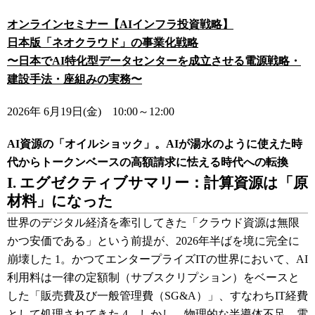
オンラインセミナー【AIインフラ投資戦略】
日本版「ネオクラウド」の事業化戦略
〜日本でAI特化型データセンターを成立させる電源戦略・
建設手法・座組みの実務〜
2026年 6月19日(金) 10:00～12:00
AI資源の「オイルショック」。AIが湯水のように使えた時
代
からトークンベースの高額請求に怯える時代
への転換
I. エグゼクティブサマリー：計算資源は「原
材料」になった
世界のデジタル経済を牽引してきた「クラウド資源は無限
かつ安価である」という前提が、2026年半ばを境に完全に
崩壊した
1
。かつてエンタープライズITの世界において、AI
利用料は一律の定額制（サブスクリプション）をベースと
した「販売費及び一般管理費（SG&A）」、すなわちIT経費
として処理されてきた
4
。しかし、物理的な半導体不足、電