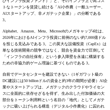
びインフラ投資ファンド）」と、そのインフラ上で高コス
トなトークンを賃貸し続ける「AI小作農（一般ユーザー、
AIスタートアップ、非メガテック企業）」の分断である
3
。
Alphabet、Amazon、Meta、Microsoftのメガキャップ4社は、
2026年におけるAIインフラ投資に前例のない約7,000億ドル
を投じる見込みである
3
。この莫大な設備投資（CapEx）は
単なる技術開発の競争ではなく、競合を資金力で圧倒して
「インフラの自社保有」という参入障壁を永遠に構築する
ための非協力的ゲーム理論に基づくものである
3
。
自前でデータセンターを建設できない（1ギガワット級の
DC建設には50 billionドルの資金と約3年の期間が必要）AI企
業やスタートアップは、メガテックのクラウドやライセン
スに全面的に依存せざるを得ず、生み出した付加価値の大
部分をトークン利用料という名目の「地代」としてメガテ
ックに吸い上げられる構造（デジタル小作農化）に囚われ