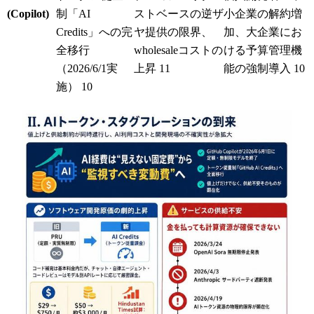
(Copilot)
制「AI
ストベースの逆ザ
小企業の解約増
Credits」への完
ヤ提供の限界、
加、大企業にお
全移行
wholesaleコストの
ける予算管理機
（2026/6/1実
上昇
11
能の強制導入
10
施）
10