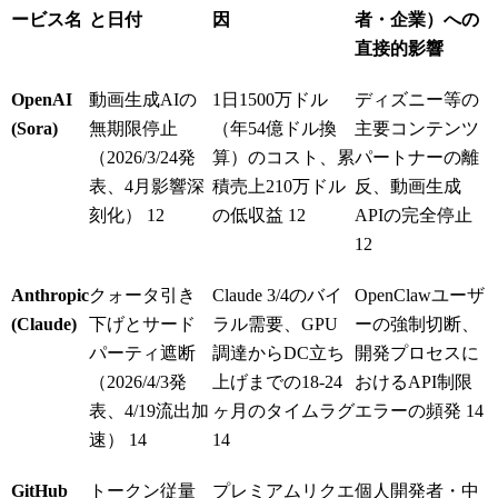
ービス名
と日付
因
者・企業）への
直接的影響
OpenAI
動画生成AIの
1日1500万ドル
ディズニー等の
(Sora)
無期限停止
（年54億ドル換
主要コンテンツ
（2026/3/24発
算）のコスト、累
パートナーの離
表、4月影響深
積売上210万ドル
反、動画生成
刻化）
12
の低収益
12
APIの完全停止
12
Anthropic
クォータ引き
Claude 3/4のバイ
OpenClawユーザ
(Claude)
下げとサード
ラル需要、GPU
ーの強制切断、
パーティ遮断
調達からDC立ち
開発プロセスに
（2026/4/3発
上げまでの18-24
おけるAPI制限
表、4/19流出加
ヶ月のタイムラグ
エラーの頻発
14
速）
14
14
GitHub
トークン従量
プレミアムリクエ
個人開発者・中