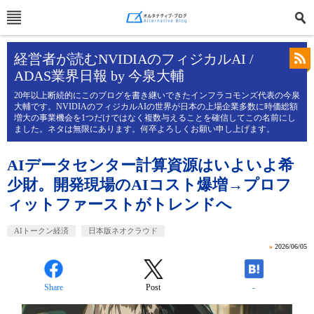
経営者が読むNVIDIAのフィジカルAI /
ADAS業界日報 by 今泉大輔
20年以上断続的にこのブログを書き継いできたインフラコモンズ代表の今泉
大輔です。NVIDIAのフィジカルAIの世界が日本の上場企業多数に時価総額
増大の事業機会を1つだけではなく複数与えることを確信してこの名前にし
ました。ネタは無限にあります。何卒よろしくお願い申し上げます。
AIデータセンター計算資源はいよいよ希
少財。開発現場のAIコスト爆増→プロフ
ィットファーストがトレンドへ
AIトークン経済
日本版ネオクラウド
»
2026/06/05
Share
Post
-