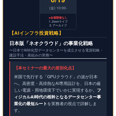
(金) 10:00-
※会場開催なし
1. Zoomライブ
2. アーカイブ
【AIインフラ投資戦略】
日本版「ネオクラウド」の事業化戦略
〜日本でAI特化型データセンターを成立させる電源戦略・
建設手法・座組みの実務〜
【本セミナーの最大の差別化点】
米国で先行する「GPUクラウド」の波が日本
へ。高密度・高排熱なAI専用設計を、日本の厳
しい電源・用地環境下でいかに実現するか。
フ
ィジカルAI時代の根幹となるデータセンター事
業化の最短ルート
を実務者の視点で詳解しま
す。