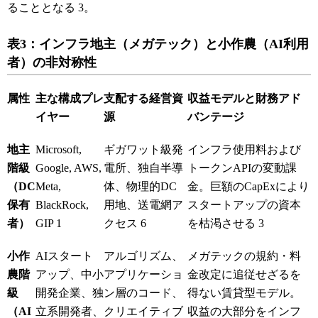
ることとなる
3
。
表3：インフラ地主（メガテック）と小作農（AI利用
者）の非対称性
属性
主な構成プレ
支配する経営資
収益モデルと財務アド
イヤー
源
バンテージ
地主
Microsoft,
ギガワット級発
インフラ使用料および
階級
Google, AWS,
電所、独自半導
トークンAPIの変動課
（DC
Meta,
体、物理的DC
金。巨額のCapExにより
保有
BlackRock,
用地、送電網ア
スタートアップの資本
者）
GIP
1
クセス
6
を枯渇させる
3
小作
AIスタート
アルゴリズム、
メガテックの規約・料
農階
アップ、中小
アプリケーショ
金改定に追従せざるを
級
開発企業、独
ン層のコード、
得ない賃貸型モデル。
（AI
立系開発者、
クリエイティブ
収益の大部分をインフ