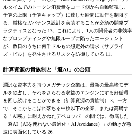
ルタイムでのトークン消費量をコード側から自動監視し、
予算の上限（予算キャップ）に達した瞬間に動作を制限す
る、厳格なガバナンス設計を実装することが必須の開発プ
ラクティスとなった
13
。これにより、1人の開発者の非効率
なプロンプティングや無限ループに陥ったエージェント
が、数日のうちに何千ドルもの想定外の請求（サプライ
ズ・ビル）を発生させるリスクを防御している
11
。
計算資源の貴族制と「避AI」の台頭
潤沢な資本力を持つメガテック企業は、最新の最高峰モデ
ルを独占し、それをさらなる収益のエンジンにする好循環
を回し続けることができる（計算資源の貴族制）
3
。一方
で、そこからこぼれ落ちる中検以下の企業、または高騰す
る「AI税」に耐えかねたデベロッパーの間では、徹底した
「避AI（AIを使わない最適化・AI Avoidance）」の動きが急
速に表面化している
26
。