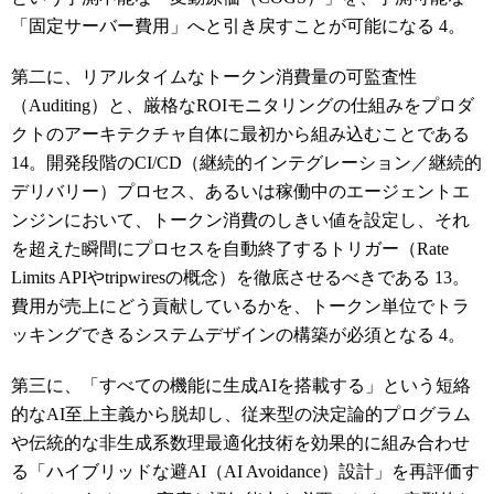
「固定サーバー費用」へと引き戻すことが可能になる
4
。
第二に、リアルタイムなトークン消費量の可監査性
（Auditing）と、厳格なROIモニタリングの仕組みをプロダ
クトのアーキテクチャ自体に最初から組み込むことである
14
。開発段階のCI/CD（継続的インテグレーション／継続的
デリバリー）プロセス、あるいは稼働中のエージェントエ
ンジンにおいて、トークン消費のしきい値を設定し、それ
を超えた瞬間にプロセスを自動終了するトリガー（Rate
Limits APIやtripwiresの概念）を徹底させるべきである
13
。
費用が売上にどう貢献しているかを、トークン単位でトラ
ッキングできるシステムデザインの構築が必須となる
4
。
第三に、「すべての機能に生成AIを搭載する」という短絡
的なAI至上主義から脱却し、従来型の決定論的プログラム
や伝統的な非生成系数理最適化技術を効果的に組み合わせ
る「ハイブリッドな避AI（AI Avoidance）設計」を再評価す