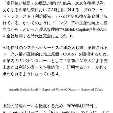
「定額使い放題」の魔法が解けた結果、2026年後半以降、
あらゆる企業組織においてAI利用に対する「プロフィッ
ト・ファースト（利益優先）」への方針転換が義務付けら
れている。かつてのように「エンジニアの生産性向上に役
立つから」といった曖昧な理由でGitHub Copilotや各種API
を全社展開する時代は完全に去った
10
。
AIを自社のシステムやサービスに組み込む際、消費される
トークン量が直接的に売上原価（COGS）を毀損するため、
企業内のガバナンスルールとして「事前にAI導入による売
上または利益の寄与分を数値化し、証明すること」が強く
求められるようになっている
4
。
上記の管理ルールを徹底するため、2026年4月25日に
Anthropicがリリースした「Rate Limits API」のように、リア