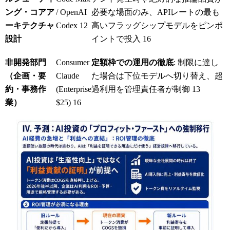
ング・コアア
/ OpenAI
必要な場面のみ、APIレートの最も
ーキテクチャ
Codex
12
高いフラッグシップモデルをピンポ
設計
イントで投入
16
非開発部門
Consumer
定額枠での運用の徹底
: 制限に達し
（企画・要
Claude
た場合は下位モデルへ切り替え、超
約・事務作
(Enterprise
過利用を管理責任者が制御
13
業）
$25)
16