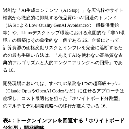
過剰な「AI生成コンテンツ（AI Slop）」を広告枠やサイト
検索から徹底的に排除する低品質GenAI回避のトレンド
（IASによるLow-Quality GenAI Avoidanceの一般提供開始
等）や、Linuxデスクトップ環境における意図的な「非AI環
境」の構築はその象徴的な一例である
26
。企業にとって、
計算資源の価格変動リスクとインフレを完全に遮断するた
めの最も手確い方法は、「あえてAIを使わない高品質な古
典的アルゴリズムと人的エンジニアリングへの回帰」であ
る
16
。
開発現場においては、すべての業務を1つの超高級モデル
（Claude OpusやOpenAI Codexなど）に任せるアプローチは
崩壊し、コスト最適化を狙った「ホワイトボード分割型」
のマルチモデル開発戦略への移行が進んでいる
16
。
表4：トークンインフレを回避する「ホワイトボード
分割型」開発戦略