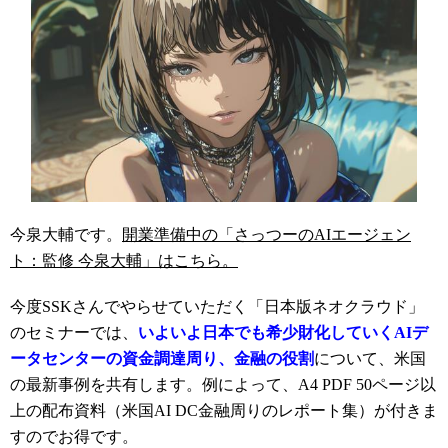
今泉大輔です。
開業準備中の「さっつーのAIエージェン
ト：監修 今泉大輔」はこちら。
今度SSKさんでやらせていただく「日本版ネオクラウド」
のセミナーでは、
いよいよ日本でも希少財化していくAIデ
ータセンターの資金調達周り、金融の役割
について、米国
の最新事例を共有します。例によって、A4 PDF 50ページ以
上の配布資料（米国AI DC金融周りのレポート集）が付きま
すのでお得です。