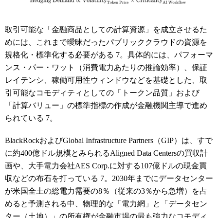
取引可能な「金融商品としての計算資源」を成立させるた
めには、これまで曖昧だったパブリッククラウドの資源を
規格化・標準化する必要がある
7
。具体的には、パフォーマ
ンス・パー・ワット（消費電力あたりの推論効率）、保証
レイテンシ、稼働可用性ウィンドウなどを基礎とした、取
引可能なコモディティとしての「トークン品質」および
「計算バリュー」の標準指標の作成が金融機関主導で進め
られている
7
。
BlackRockおよびGlobal Infrastructure Partners（GIP）は、すで
に約400億ドル規模とみられるAligned Data Centersの買収計
画や、大手電力会社AES Corp.に対する107億ドルの現金買
収などの布石を打っている
7
。2030年までにデータセンター
が米国全土の総電力需要の8％（従来の3％から急増）を占
めると予測される中、物理的な「電力網」と「データセン
ター（土地）」の所有権が金融市場の最も強力なコモディ