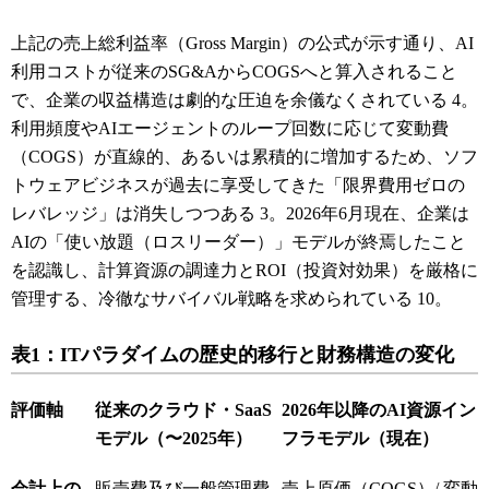
上記の売上総利益率（Gross Margin）の公式が示す通り、AI
利用コストが従来のSG&AからCOGSへと算入されること
で、企業の収益構造は劇的な圧迫を余儀なくされている
4
。
利用頻度やAIエージェントのループ回数に応じて変動費
（COGS）が直線的、あるいは累積的に増加するため、ソフ
トウェアビジネスが過去に享受してきた「限界費用ゼロの
レバレッジ」は消失しつつある
3
。2026年6月現在、企業は
AIの「使い放題（ロスリーダー）」モデルが終焉したこと
を認識し、計算資源の調達力とROI（投資対効果）を厳格に
管理する、冷徹なサバイバル戦略を求められている
10
。
表1：ITパラダイムの歴史的移行と財務構造の変化
評価軸
従来のクラウド・SaaS
2026年以降のAI資源イン
モデル（〜2025年）
フラモデル（現在）
会計上の
販売費及び一般管理費
売上原価（COGS）/ 変動