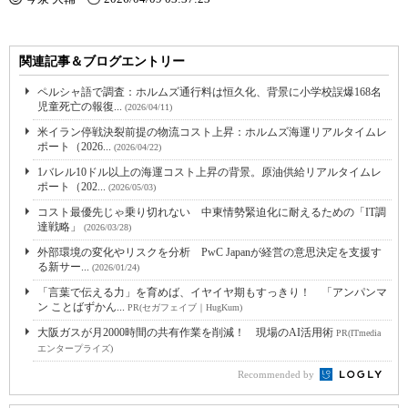
関連記事＆ブログエントリー
ペルシャ語で調査：ホルムズ通行料は恒久化、背景に小学校誤爆168名
児童死亡の報復...
(2026/04/11)
米イラン停戦決裂前提の物流コスト上昇：ホルムズ海運リアルタイムレ
ポート（2026...
(2026/04/22)
1バレル10ドル以上の海運コスト上昇の背景。原油供給リアルタイムレ
ポート（202...
(2026/05/03)
コスト最優先じゃ乗り切れない 中東情勢緊迫化に耐えるための「IT調
達戦略」
(2026/03/28)
外部環境の変化やリスクを分析 PwC Japanが経営の意思決定を支援す
る新サー...
(2026/01/24)
「言葉で伝える力」を育めば、イヤイヤ期もすっきり！ 「アンパンマ
ン ことばずかん...
PR(セガフェイブ｜HugKum)
大阪ガスが月2000時間の共有作業を削減！ 現場のAI活用術
PR(ITmedia
エンタープライズ)
Recommended by