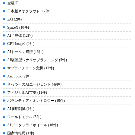
金融IT
日本版ネオクラウド (12件)
xAI (2件)
SpaceX (10件)
AI半導体 (12件)
GPT-Image2 (2件)
AIトークン経済 (16件)
AI駆動型シナリオプランニング (5件)
サプライチェーン危機 (15件)
Anthropic (2件)
さっつーのAIエージェント (49件)
フィジカルAI市場 (11件)
パランティア・オントロジー (19件)
AI雇用削減 (1件)
ワールドモデル (5件)
AIデータフライホイール (16件)
国家情報局 (1件)