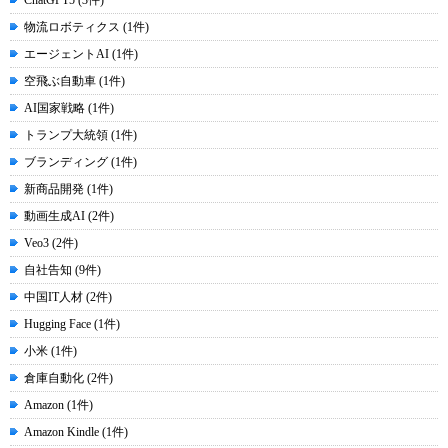
ChatGPT5 (3件)
物流ロボティクス (1件)
エージェントAI (1件)
空飛ぶ自動車 (1件)
AI国家戦略 (1件)
トランプ大統領 (1件)
ブランディング (1件)
新商品開発 (1件)
動画生成AI (2件)
Veo3 (2件)
自社告知 (9件)
中国IT人材 (2件)
Hugging Face (1件)
小米 (1件)
倉庫自動化 (2件)
Amazon (1件)
Amazon Kindle (1件)