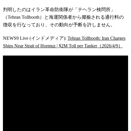
判明したのはイラン革命防衛隊が「テヘラン検問所」
（Tehran Tollbooth）と海運関係者から揶揄される通行料の
徴収を行なっており、その動向が予断を許しません。
NEWS9 Live (インドメディア):
Tehran Tollbooth: Iran Charges
Ships Near Strait of Hormuz | $2M Toll per Tanker（2026/4/9）