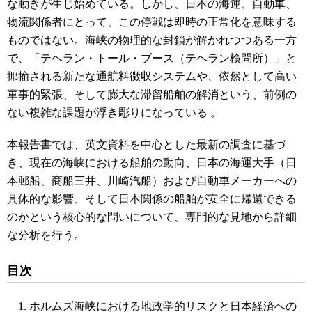
な動きが生じ始めている。しかし、日本の海運、自動車、
物流関係者にとって、この停戦は即時の正常化を意味する
ものではない。海峡の物理的な封鎖が解かれつつある一方
で、「テヘラン・トール・ブース（テヘラン検問所）」と
揶揄される新たな通航料徴収システムや、依然として高い
軍事的緊張、そして膨大な滞留船舶の解消という、前例の
ない複雑な課題が浮き彫りになっている
。
本報告書では、英文資料を中心とした最新の調査に基づ
き、現在の海峡における船舶の動向、日本の海運大手（日
本郵船、商船三井、川崎汽船）および自動車メーカーへの
具体的な影響、そして日本関係の船舶が安全に帰還できる
のかという核心的な問いについて、専門的な見地から詳細
な分析を行う。
目次
ホルムズ海峡における地政学的リスクと日本経済への