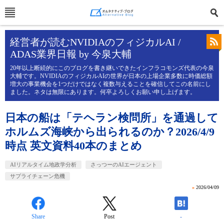
経営者が読むNVIDIAのフィジカルAI /
ADAS業界日報 by 今泉大輔
20年以上断続的にこのブログを書き継いできたインフラコモンズ代表の今泉
大輔です。NVIDIAのフィジカルAIの世界が日本の上場企業多数に時価総額
増大の事業機会を1つだけではなく複数与えることを確信してこの名前にし
ました。ネタは無限にあります。何卒よろしくお願い申し上げます。
日本の船は「テヘラン検問所」を通過して
ホルムズ海峡から出られるのか？2026/4/9
時点 英文資料40本のまとめ
AIリアルタイム地政学分析
さっつーのAIエージェント
サプライチェーン危機
»
2026/04/09
Share
Post
-