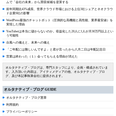
ムで「会社の未来」から買収候補を逆算する
前年同期比43%成長、世界クラウド市場における上位3社シェアとネオクラウ
ド企業9社の影響
WordPress最強のチャットボット（圧倒的な高機能と高性能、業界最安値）を
実現した理由
YouTuberは本当に儲からないのか。収益化した20人に1人が月30万円以上とい
う可能性
台風への備えと、未来への備え
「ご年配には難しいんですよ」と君が言ったから八月二日は年配記念日
営業は終わった（１）会ってもらえる理由が消えた
オルタナティブ・ブログは、専門スタッフにより、企画・構成されていま
す。入力頂いた内容は、アイティメディアの他、オルタナティブ・ブロ
グ、及び本記事執筆会社に提供されます。
オルタナティブ・ブログ GUIDE
オルタナティブ・ブログ憲章
利用規約
プライバシーポリシー