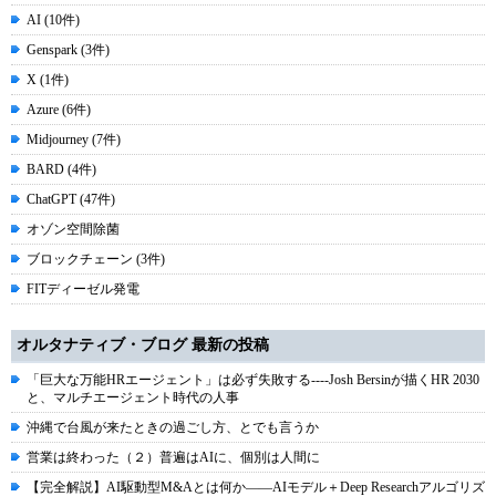
AI (10件)
Genspark (3件)
X (1件)
Azure (6件)
Midjourney (7件)
BARD (4件)
ChatGPT (47件)
オゾン空間除菌
ブロックチェーン (3件)
FITディーゼル発電
オルタナティブ・ブログ 最新の投稿
「巨大な万能HRエージェント」は必ず失敗する----Josh Bersinが描くHR 2030
と、マルチエージェント時代の人事
沖縄で台風が来たときの過ごし方、とでも言うか
営業は終わった（２）普遍はAIに、個別は人間に
【完全解説】AI駆動型M&Aとは何か――AIモデル＋Deep Researchアルゴリズ