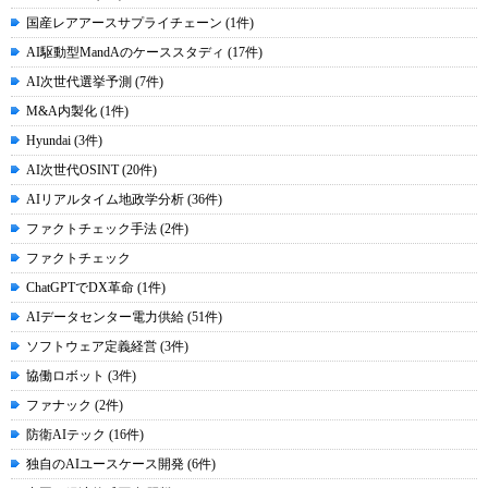
国産レアアースサプライチェーン (1件)
AI駆動型MandAのケーススタディ (17件)
AI次世代選挙予測 (7件)
M&A内製化 (1件)
Hyundai (3件)
AI次世代OSINT (20件)
AIリアルタイム地政学分析 (36件)
ファクトチェック手法 (2件)
ファクトチェック
ChatGPTでDX革命 (1件)
AIデータセンター電力供給 (51件)
ソフトウェア定義経営 (3件)
協働ロボット (3件)
ファナック (2件)
防衛AIテック (16件)
独自のAIユースケース開発 (6件)