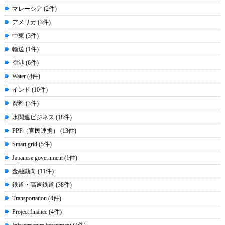
マレーシア (2件)
アメリカ (3件)
中東 (3件)
輸送 (1件)
空港 (6件)
Water (4件)
インド (10件)
資料 (3件)
水関連ビジネス (18件)
PPP（官民連携） (13件)
Smart grid (5件)
Japanese government (1件)
金融動向 (11件)
鉄道・高速鉄道 (38件)
Transportation (4件)
Project finance (4件)