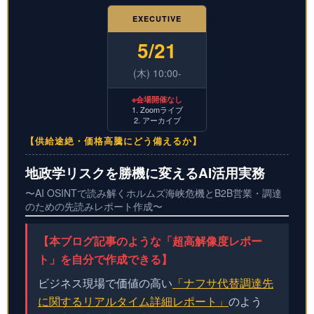
EXECUTIVE
5/21
(木) 10:00-
※会場開催なし
1. Zoomライブ
2. アーカイブ
【供給途絶・価格高騰にどう備えるか】
地政学リスクを勝機に変えるAI活用実務
〜AI OSINTで読み解くホルムズ海峡危機とB2B営業・調達
のための先読みレポート作成〜
【本ブログ記事のような「超高解像度レポー
ト」を自分で作成できる】
ビジネス現場で価値の高い
「ナフサ代替調達先
に関するリアルタイム詳細レポート」
のよう