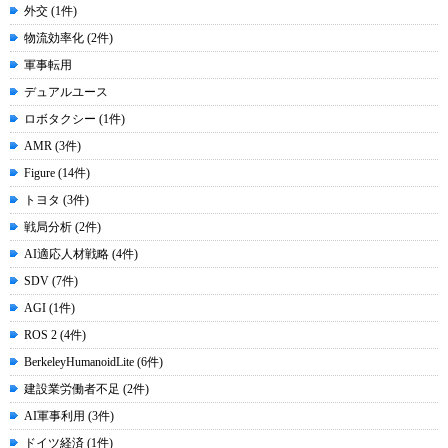
外交 (1件)
物流効率化 (2件)
軍事転用
デュアルユース
ロボタクシー (1件)
AMR (3件)
Figure (14件)
トヨタ (3件)
戦局分析 (2件)
AI適応人材戦略 (4件)
SDV (7件)
AGI (1件)
ROS 2 (4件)
BerkeleyHumanoidLite (6件)
建設業労働者不足 (2件)
AI軍事利用 (3件)
ドイツ経済 (1件)