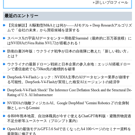
» 詳しいプロフィール
最近のエントリー
【完全解説】AI駆動型M&Aとは何か――AIモデル＋Deep Researchアルゴリズ
ムで「会社の未来」から買収候補を逆算する
スペースXの宇宙AIデータセンター用衛星Starmind（最終的に百万基規模）に
はNVIDIAのVera Rubin NVL72が搭載される！
防衛白書26年版：ウクライナ戦争が日本の自衛隊に教えた「新しい戦い方」
とは？
ウクライナの最新ドローン戦術と日本企業の参入余地：エッジAI搭載ドロー
ンで通信途絶でも750km先の敵標的を破壊
DeepSeek-V4-Flashショック：NVIDIA主導のAIデータセンター業界が崩壊す
る可能性。DeepSeek-V4-Flashが実現した格安AIエージェントの経済学
DeepSeek-V4-Flash Shock! The Inference Cost Deflation Shock and the Structural De-
Rating of U.S. AI Infrastructure
NVIDIAの強敵フィジカルAI。Google DeepMind "Gemini Robotics 2"の全身制
御としゃべるGemini
令和8年熊本地震、自治体職員が今すぐ使えるChatGPT有料版・避難所物資過
不足分析等ユースケース（プロンプト案内）
OpenAIの最強モデルGPT-5.6 Solで古くなったA4 100ページのセミナー資料を
最新版に修正する