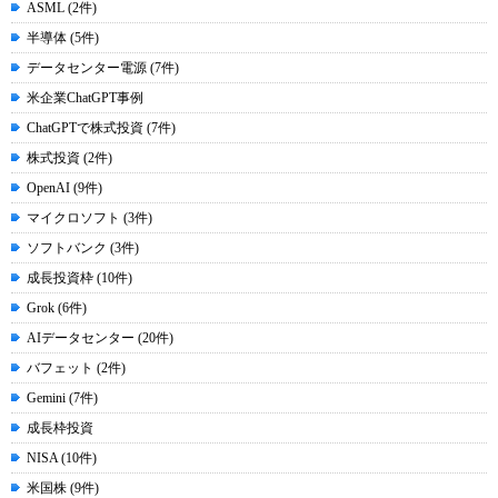
ASML (2件)
半導体 (5件)
データセンター電源 (7件)
米企業ChatGPT事例
ChatGPTで株式投資 (7件)
株式投資 (2件)
OpenAI (9件)
マイクロソフト (3件)
ソフトバンク (3件)
成長投資枠 (10件)
Grok (6件)
AIデータセンター (20件)
バフェット (2件)
Gemini (7件)
成長枠投資
NISA (10件)
米国株 (9件)