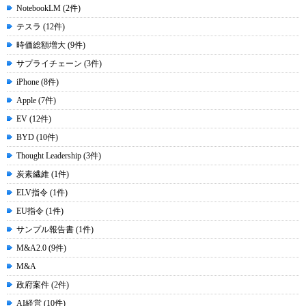
NotebookLM (2件)
テスラ (12件)
時価総額増大 (9件)
サプライチェーン (3件)
iPhone (8件)
Apple (7件)
EV (12件)
BYD (10件)
Thought Leadership (3件)
炭素繊維 (1件)
ELV指令 (1件)
EU指令 (1件)
サンプル報告書 (1件)
M&A2.0 (9件)
M&A
政府案件 (2件)
AI経営 (10件)