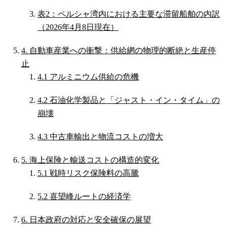
表2：ペルシャ湾内における主要な滞留船舶の内訳
（2026年4月8日現在）
4. 自動車産業への衝撃：供給網の物理的断絶と生産停
止
4.1 アルミニウム供給の危機
4.2 石油化学製品と「ジャスト・イン・タイム」の
崩壊
4.3 中古車輸出と物流コストの増大
5. 海上保険と輸送コストの構造的変化
5.1 戦時リスク保険料の高騰
5.2 喜望峰ルートの経済学
6. 日本政府の対応と安全確保の展望