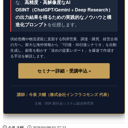
な、
高精度・高解像度なAI
OSINT（ChatGPT/Gemini + Deep Research）
の出力結果を得るための実践的なノウハウと構
造化プロンプト
を伝授します。
供給危機や物流遅延に直面するB2B営業、調達・購買、経営企画
の方へ。膨大な海外情報から「7日後・30日後シナリオ」を自動
生成し、顧客を動かす「攻めの提案レポート」を爆速で作成す
る手法を解説します。
セミナー詳細・受講申込 »
講師：今泉 大輔（株式会社インフラコモンズ 代表）
主催：SSK 新社会システム総合研究所
今泉 大輔
2026/04/09 03:37:23