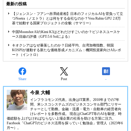
最新の投稿
【ジェンスン・フアン×赤澤経産相】日本のフィジカルAIを背負って立
つNoetra（ノエトラ）とは何をする会社なのか？Vera Rubin GPU 2.8万
基で始動する国家プロジェクトの全貌（サマリー）
中国Moonshot AIのKimi K3はどれだけすごいのか？ビジネスユースケ
ース目線の評価（GPT-5.6 Solによる）
キオクシアはなぜ暴落したのか？日経平均、台湾加権指数、韓国
KOSPIが連動する新たな価格形成メカニズム：機関投資家向けAIレポ
ート（イントロ）
Share
Post
-
今泉 大輔
インフラコモンズ代表。出身はIT業界。2010年までの7年
間、米シスコシステムズのビジネスコンサル部門にリサー
チャーとして勤務。金融・流通・電力・自動車の経営者向
けレポートを多数作成。 現在はChatGPT等のAIを駆使、時
価総額を上げなければならない上場企業の社長を助ける方策に注力。
Facebook「ChatGPTのビジネス活用を探っていく勉強会」管理人（2023年6
月〜）。