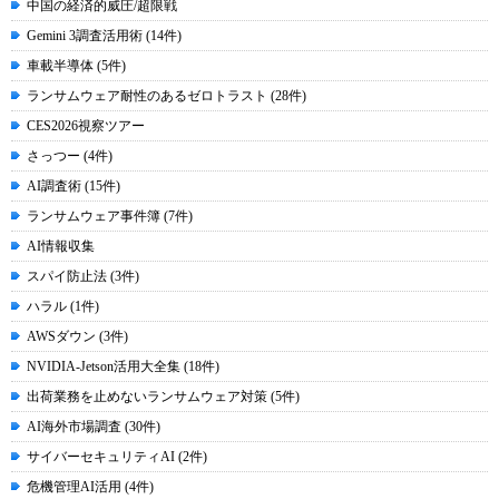
中国の経済的威圧/超限戦
Gemini 3調査活用術 (14件)
車載半導体 (5件)
ランサムウェア耐性のあるゼロトラスト (28件)
CES2026視察ツアー
さっつー (4件)
AI調査術 (15件)
ランサムウェア事件簿 (7件)
AI情報収集
スパイ防止法 (3件)
ハラル (1件)
AWSダウン (3件)
NVIDIA-Jetson活用大全集 (18件)
出荷業務を止めないランサムウェア対策 (5件)
AI海外市場調査 (30件)
サイバーセキュリティAI (2件)
危機管理AI活用 (4件)