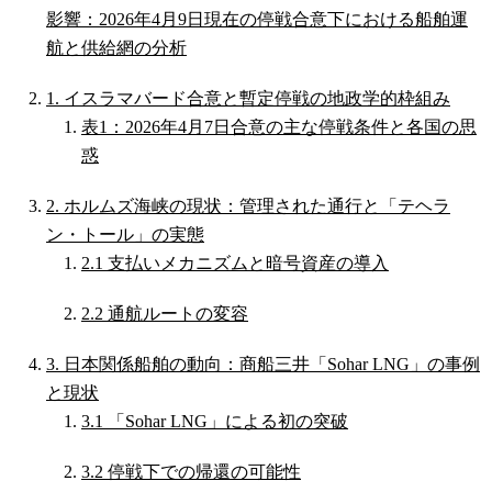
影響：2026年4月9日現在の停戦合意下における船舶運
航と供給網の分析
1. イスラマバード合意と暫定停戦の地政学的枠組み
表1：2026年4月7日合意の主な停戦条件と各国の思
惑
2. ホルムズ海峡の現状：管理された通行と「テヘラ
ン・トール」の実態
2.1 支払いメカニズムと暗号資産の導入
2.2 通航ルートの変容
3. 日本関係船舶の動向：商船三井「Sohar LNG」の事例
と現状
3.1 「Sohar LNG」による初の突破
3.2 停戦下での帰還の可能性