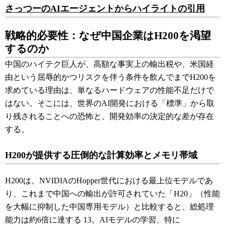
さっつーのAIエージェントからハイライトの引用
戦略的必要性：なぜ中国企業はH200を渇望
するのか
中国のハイテク巨人が、高額な事実上の輸出税や、米国経
由という屈辱的かつリスクを伴う条件を飲んでまでH200を
求めている理由は、単なるハードウェアの性能不足だけで
はない。そこには、世界のAI開発における「標準」から取
り残されることへの恐怖と、開発効率の決定的な差が存在
する。
H200が提供する圧倒的な計算効率とメモリ帯域
H200は、NVIDIAのHopper世代における最上位モデルであ
り、これまで中国への輸出が許可されていた「H20」（性能
を大幅に抑制した中国専用モデル）と比較すると、総処理
能力は約6倍に達する
13
。AIモデルの学習、特に