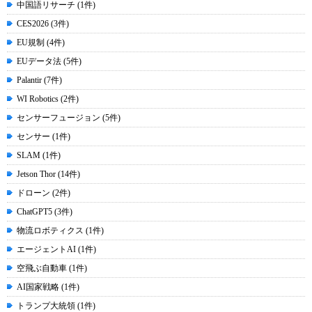
中国語リサーチ (1件)
CES2026 (3件)
EU規制 (4件)
EUデータ法 (5件)
Palantir (7件)
WI Robotics (2件)
センサーフュージョン (5件)
センサー (1件)
SLAM (1件)
Jetson Thor (14件)
ドローン (2件)
ChatGPT5 (3件)
物流ロボティクス (1件)
エージェントAI (1件)
空飛ぶ自動車 (1件)
AI国家戦略 (1件)
トランプ大統領 (1件)