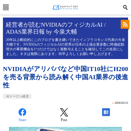
経営者が読むNVIDIAのフィジカルAI /
ADAS業界日報 by 今泉大輔
20年以上断続的にこのブログを書き継いできたインフラコモンズ代表の今泉
大輔です。NVIDIAのフィジカルAIの世界が日本の上場企業多数に時価総額
増大の事業機会を1つだけではなく複数与えることを確信してこの名前にし
ました。ネタは無限にあります。何卒よろしくお願い申し上げます。
NVIDIAがアリババなど中国IT10社にH200
を売る背景から読み解く中国AI業界の後進
性
AIトークン経済
»
2026/05/15
Share
Post
-