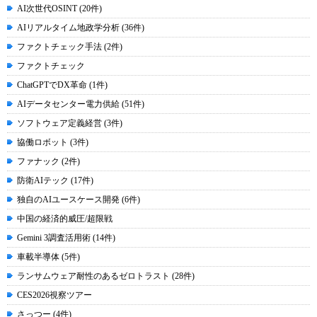
AI次世代OSINT (20件)
AIリアルタイム地政学分析 (36件)
ファクトチェック手法 (2件)
ファクトチェック
ChatGPTでDX革命 (1件)
AIデータセンター電力供給 (51件)
ソフトウェア定義経営 (3件)
協働ロボット (3件)
ファナック (2件)
防衛AIテック (17件)
独自のAIユースケース開発 (6件)
中国の経済的威圧/超限戦
Gemini 3調査活用術 (14件)
車載半導体 (5件)
ランサムウェア耐性のあるゼロトラスト (28件)
CES2026視察ツアー
さっつー (4件)