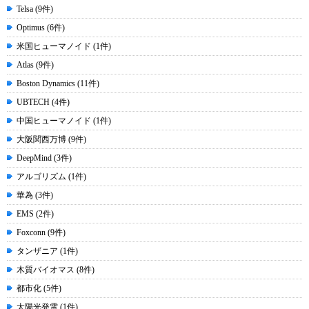
Telsa (9件)
Optimus (6件)
米国ヒューマノイド (1件)
Atlas (9件)
Boston Dynamics (11件)
UBTECH (4件)
中国ヒューマノイド (1件)
大阪関西万博 (9件)
DeepMind (3件)
アルゴリズム (1件)
華為 (3件)
EMS (2件)
Foxconn (9件)
タンザニア (1件)
木質バイオマス (8件)
都市化 (5件)
太陽光発電 (1件)