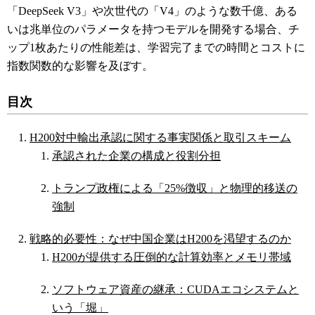
「DeepSeek V3」や次世代の「V4」のような数千億、ある
いは兆単位のパラメータを持つモデルを開発する場合、チ
ップ1枚あたりの性能差は、学習完了までの時間とコストに
指数関数的な影響を及ぼす。
目次
H200対中輸出承認に関する事実関係と取引スキーム
承認された企業の構成と役割分担
トランプ政権による「25%徴収」と物理的移送の
強制
戦略的必要性：なぜ中国企業はH200を渇望するのか
H200が提供する圧倒的な計算効率とメモリ帯域
ソフトウェア資産の継承：CUDAエコシステムと
いう「堀」