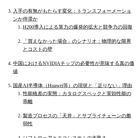
入手の有無がもたらす変化：トランスフォーメーショ
ンか停滞か
H200導入による算力の爆発的拡大と競争力の回復
「買えなかった場合」のシナリオ：物理的な限界
とコストの壁
中国におけるNVIDIAチップの必要性が意味する真の価
値
国産AI半導体（Huawei等）の現状と「足りない」理由
性能格差の実態：カタログスペックと実効性能の
乖離
製造プロセスの「天井」とサプライチェーンの脆
弱性
ソフトウェアとエコシステムの未熟さ