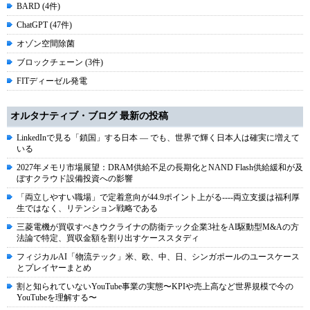
BARD (4件)
ChatGPT (47件)
オゾン空間除菌
ブロックチェーン (3件)
FITディーゼル発電
オルタナティブ・ブログ 最新の投稿
LinkedInで見る「鎖国」する日本 ― でも、世界で輝く日本人は確実に増えて
いる
2027年メモリ市場展望：DRAM供給不足の長期化とNAND Flash供給緩和が及
ぼすクラウド設備投資への影響
「両立しやすい職場」で定着意向が44.9ポイント上がる----両立支援は福利厚
生ではなく、リテンション戦略である
三菱電機が買収すべきウクライナの防衛テック企業3社をAI駆動型M&Aの方
法論で特定、買収金額を割り出すケーススタディ
フィジカルAI「物流テック」米、欧、中、日、シンガポールのユースケース
とプレイヤーまとめ
割と知られていないYouTube事業の実態〜KPIや売上高など世界規模で今の
YouTubeを理解する〜