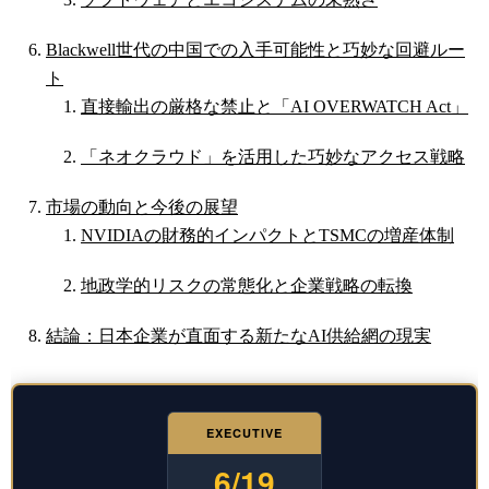
Blackwell世代の中国での入手可能性と巧妙な回避ルー
ト
直接輸出の厳格な禁止と「AI OVERWATCH Act」
「ネオクラウド」を活用した巧妙なアクセス戦略
市場の動向と今後の展望
NVIDIAの財務的インパクトとTSMCの増産体制
地政学的リスクの常態化と企業戦略の転換
結論：日本企業が直面する新たなAI供給網の現実
EXECUTIVE
6/19