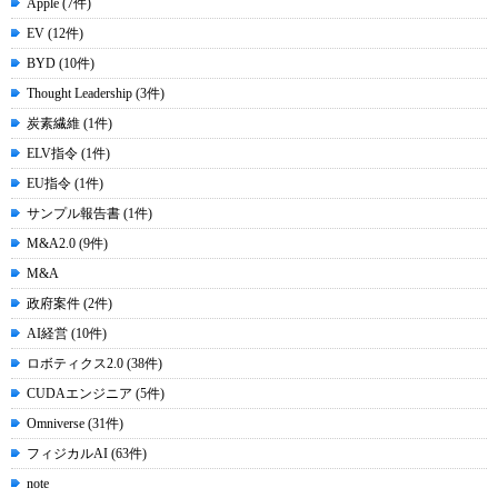
Apple (7件)
EV (12件)
BYD (10件)
Thought Leadership (3件)
炭素繊維 (1件)
ELV指令 (1件)
EU指令 (1件)
サンプル報告書 (1件)
M&A2.0 (9件)
M&A
政府案件 (2件)
AI経営 (10件)
ロボティクス2.0 (38件)
CUDAエンジニア (5件)
Omniverse (31件)
フィジカルAI (63件)
note