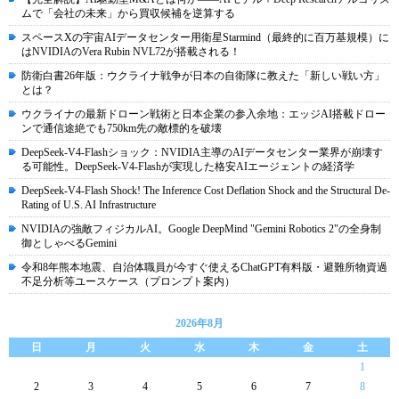
ムで「会社の未来」から買収候補を逆算する
スペースXの宇宙AIデータセンター用衛星Starmind（最終的に百万基規模）に
はNVIDIAのVera Rubin NVL72が搭載される！
防衛白書26年版：ウクライナ戦争が日本の自衛隊に教えた「新しい戦い方」
とは？
ウクライナの最新ドローン戦術と日本企業の参入余地：エッジAI搭載ドロー
ンで通信途絶でも750km先の敵標的を破壊
DeepSeek-V4-Flashショック：NVIDIA主導のAIデータセンター業界が崩壊す
る可能性。DeepSeek-V4-Flashが実現した格安AIエージェントの経済学
DeepSeek-V4-Flash Shock! The Inference Cost Deflation Shock and the Structural De-
Rating of U.S. AI Infrastructure
NVIDIAの強敵フィジカルAI。Google DeepMind "Gemini Robotics 2"の全身制
御としゃべるGemini
令和8年熊本地震、自治体職員が今すぐ使えるChatGPT有料版・避難所物資過
不足分析等ユースケース（プロンプト案内）
2026年8月
日
月
火
水
木
金
土
1
2
3
4
5
6
7
8