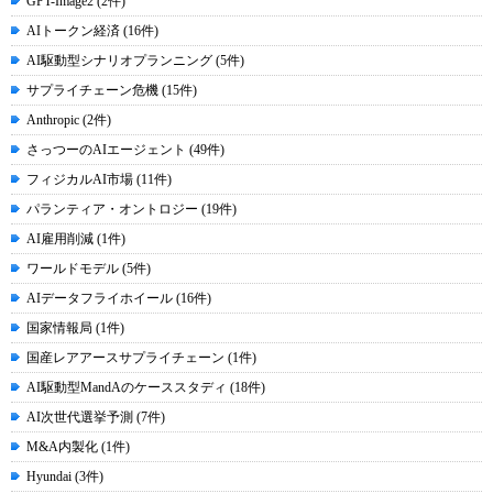
GPT-Image2 (2件)
AIトークン経済 (16件)
AI駆動型シナリオプランニング (5件)
サプライチェーン危機 (15件)
Anthropic (2件)
さっつーのAIエージェント (49件)
フィジカルAI市場 (11件)
パランティア・オントロジー (19件)
AI雇用削減 (1件)
ワールドモデル (5件)
AIデータフライホイール (16件)
国家情報局 (1件)
国産レアアースサプライチェーン (1件)
AI駆動型MandAのケーススタディ (18件)
AI次世代選挙予測 (7件)
M&A内製化 (1件)
Hyundai (3件)