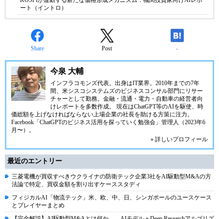
KOSPIが連動する新たな価格形成メカニズム：機関投資家向けAIレポ
ート（イントロ）
Share
Post
-
今泉 大輔
インフラコモンズ代表。出身はIT業界。2010年までの7年
間、米シスコシステムズのビジネスコンサル部門にリサー
チャーとして勤務。金融・流通・電力・自動車の経営者向
けレポートを多数作成。 現在はChatGPT等のAIを駆使、時
価総額を上げなければならない上場企業の社長を助ける方策に注力。
Facebook「ChatGPTのビジネス活用を探っていく勉強会」管理人（2023年6
月〜）。
» 詳しいプロフィール
最近のエントリー
三菱電機が買収すべきウクライナの防衛テック企業3社をAI駆動型M&Aの方
法論で特定、買収金額を割り出すケーススタディ
フィジカルAI「物流テック」米、欧、中、日、シンガポールのユースケース
とプレイヤーまとめ
【完全解説】AI駆動型M&Aとは何か――AIモデル＋Deep Researchアルゴリズ