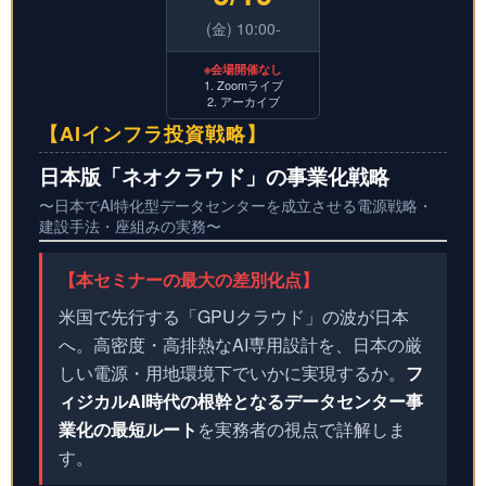
(金) 10:00-
※会場開催なし
1. Zoomライブ
2. アーカイブ
【AIインフラ投資戦略】
日本版「ネオクラウド」の事業化戦略
〜日本でAI特化型データセンターを成立させる電源戦略・
建設手法・座組みの実務〜
【本セミナーの最大の差別化点】
米国で先行する「GPUクラウド」の波が日本
へ。高密度・高排熱なAI専用設計を、日本の厳
しい電源・用地環境下でいかに実現するか。
フ
ィジカルAI時代の根幹となるデータセンター事
業化の最短ルート
を実務者の視点で詳解しま
す。