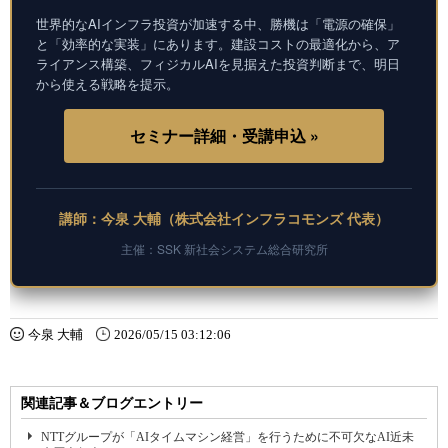
世界的なAIインフラ投資が加速する中、勝機は「電源の確保」
と「効率的な実装」にあります。建設コストの最適化から、ア
ライアンス構築、フィジカルAIを見据えた投資判断まで、明日
から使える戦略を提示。
セミナー詳細・受講申込 »
講師：今泉 大輔（株式会社インフラコモンズ 代表）
主催：SSK 新社会システム総合研究所
今泉 大輔
2026/05/15 03:12:06
関連記事＆ブログエントリー
NTTグループが「AIタイムマシン経営」を行うために不可欠なAI近未