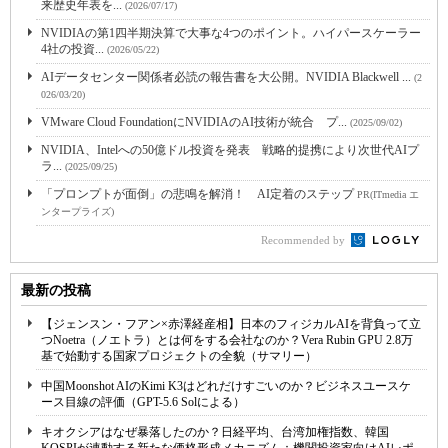
来歴史年表を...
(2026/07/17)
NVIDIAの第1四半期決算で大事な4つのポイント。ハイパースケーラー
4社の投資...
(2026/05/22)
AIデータセンター関係者必読の報告書を大公開。NVIDIA Blackwell ...
(2
026/03/20)
VMware Cloud FoundationにNVIDIAのAI技術が統合 プ...
(2025/09/02)
NVIDIA、Intelへの50億ドル投資を発表 戦略的提携により次世代AIプ
ラ...
(2025/09/25)
「プロンプトが面倒」の悲鳴を解消！ AI定着のステップ
PR(ITmedia エ
ンタープライズ)
Recommended by
最新の投稿
【ジェンスン・フアン×赤澤経産相】日本のフィジカルAIを背負って立
つNoetra（ノエトラ）とは何をする会社なのか？Vera Rubin GPU 2.8万
基で始動する国家プロジェクトの全貌（サマリー）
中国Moonshot AIのKimi K3はどれだけすごいのか？ビジネスユースケ
ース目線の評価（GPT-5.6 Solによる）
キオクシアはなぜ暴落したのか？日経平均、台湾加権指数、韓国