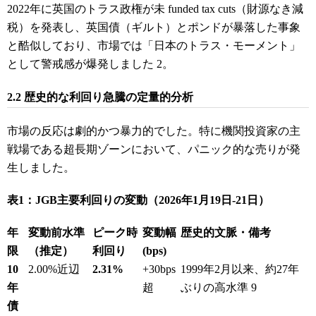
2022年に英国のトラス政権が未 funded tax cuts（財源なき減
税）を発表し、英国債（ギルト）とポンドが暴落した事象
と酷似しており、市場では「日本のトラス・モーメント」
として警戒感が爆発しました
2
。
2.2 歴史的な利回り急騰の定量的分析
市場の反応は劇的かつ暴力的でした。特に機関投資家の主
戦場である超長期ゾーンにおいて、パニック的な売りが発
生しました。
表1：JGB主要利回りの変動（2026年1月19日-21日）
年
変動前水準
ピーク時
変動幅
歴史的文脈・備考
限
（推定）
利回り
(bps)
10
2.00%近辺
2.31%
+30bps
1999年2月以来、約27年
年
超
ぶりの高水準
9
債