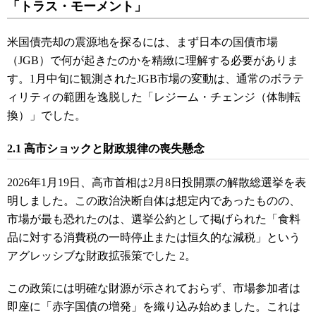
「トラス・モーメント」
米国債売却の震源地を探るには、まず日本の国債市場
（JGB）で何が起きたのかを精緻に理解する必要がありま
す。1月中旬に観測されたJGB市場の変動は、通常のボラテ
ィリティの範囲を逸脱した「レジーム・チェンジ（体制転
換）」でした。
2.1 高市ショックと財政規律の喪失懸念
2026年1月19日、高市首相は2月8日投開票の解散総選挙を表
明しました。この政治決断自体は想定内であったものの、
市場が最も恐れたのは、選挙公約として掲げられた「食料
品に対する消費税の一時停止または恒久的な減税」という
アグレッシブな財政拡張策でした
2
。
この政策には明確な財源が示されておらず、市場参加者は
即座に「赤字国債の増発」を織り込み始めました。これは