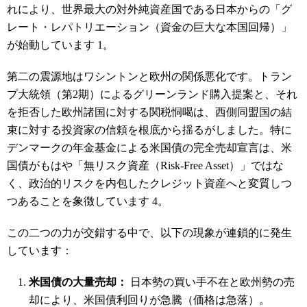
れにより、世界最大の対外純資産国である日本からの「グ
レート・レパトリエーション（資金の巨大な本国回帰）」
が始動しています
1
。
第二の震源地はワシントンと欧州の関係悪化です。トラン
プ大統領（第2期）によるグリーンランド購入提案と、それ
を拒否した欧州諸国に対する関税恫喝は、西側同盟国の結
束に対する投資家の信頼を根底から揺るがしました。特に
デンマークの年金基金による米国債の完全売却宣言は、米
国債がもはや「無リスク資産（Risk-Free Asset）」ではな
く、政治的リスクを内包したクレジット資産へと変質しつ
つあることを象徴しています
4
。
この二つの力が交錯する中で、以下の現象が連鎖的に発生
しています：
米国債の大量売却：
日本勢の買い手不在と欧州勢の売
却により、米国債利回りが急騰（価格は急落）。