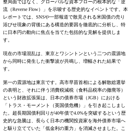
整局面ではなく、グローバルな資本フローの根本的な「逆
流（Reverse Flow）」を示唆する歴史的なイベントです。本
レポートでは、SNSや一部報道で散見される米国債の売り
浴びせ現象の背後にある構造的要因を徹底的に分析し、特
に日本円の動向に焦点を当てた包括的な見解を提供しま
す。
現在の市場混乱は、東京とワシントンという二つの震源地
から同時に発生した衝撃波が共鳴し、増幅された結果で
す。
第一の震源地は東京です。高市早苗首相による解散総選挙
の表明と、それに伴う消費税減税（食料品税率の撤廃等）
という財政拡張策は、日本の債券市場（JGB）における
「トラス・モーメント（英国債危機）」を引き起こしまし
た。超長期国債利回りが40年債で4.0%を突破するという歴
史的な急騰は、長らく日本の機関投資家を海外債券市場へ
と駆り立てていた「低金利の重力」を消滅させました。こ