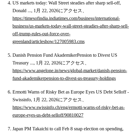
US markets today: Wall Street steadies after sharp sell-off,
Donald ..., 1月 22, 2026にアクセス、
https://timesofindia.indiatimes.com/business/international-
business/us-markets-today-wall-street-steadies-after-sharp-sell-
off-trump-rules-out-force-over-
greenland/articleshow/127005983.cms
Danish Pension Fund AkademikerPension to Divest US
Treasury ..., 1月 22, 2026にアクセス、
https://www.angelone.in/news/global-market/danish-pension-
fund-akademikerpension-to-divest-us-treasury-holdings
Ermotti Warns of Risky Bet as Europe Eyes US Debt Selloff -
Swissinfo, 1月 22, 2026にアクセス、
https://www.swissinfo.ch/eng/ermotti-warns-of-risky-bet-as-
europe-eyes-us-debt-selloff/90810027
Japan PM Takaichi to call Feb 8 snap election on spending,