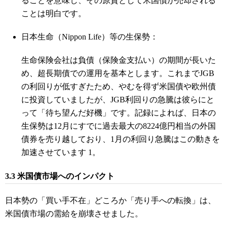
ることを意味し、その原資として米国債が売却される
ことは明白です。
日本生命（Nippon Life）等の生保勢：
生命保険会社は負債（保険金支払い）の期間が長いた
め、超長期債での運用を基本とします。これまでJGB
の利回りが低すぎたため、やむを得ず米国債や欧州債
に投資していましたが、JGB利回りの急騰は彼らにと
って「待ち望んだ好機」です。記録によれば、日本の
生保勢は12月にすでに過去最大の8224億円相当の外国
債券を売り越しており、1月の利回り急騰はこの動きを
加速させています 1。
3.3 米国債市場へのインパクト
日本勢の「買い手不在」どころか「売り手への転換」は、
米国債市場の需給を崩壊させました。