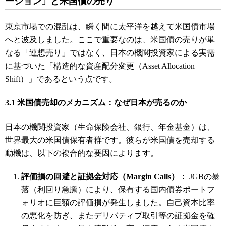
ーション」と米国債の売り
東京市場での混乱は、瞬く間に太平洋を越えて米国債市場
へと波及しました。ここで重要なのは、米国債の売りが単
なる「連想売り」ではなく、日本の機関投資家による実需
に基づいた「構造的な資産配分変更（Asset Allocation
Shift）」であるという点です。
3.1 米国債売却のメカニズム：なぜ日本が売るのか
日本の機関投資家（生命保険会社、銀行、年金基金）は、
世界最大の米国債保有者群です。彼らが米国債を売却する
動機は、以下の複合的な要因によります。
評価損の回避と証拠金対応（Margin Calls）：
JGBの暴
落（利回り急騰）により、保有する国内債券ポートフ
ォリオに巨額の評価損が発生しました。自己資本比率
の悪化を防ぎ、またデリバティブ取引等の証拠金を確