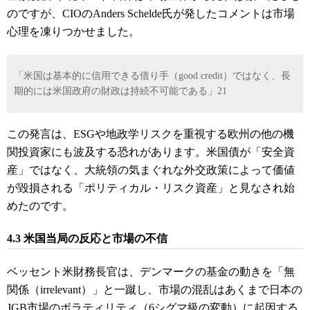
のですが、CIOのAnders Schelde氏が発したコメントは市場
心理を凍りつかせました。
「米国は基本的に信用できる借り手（good credit）ではなく、長
期的には米国政府の財政は持続不可能である」
21
この発言は、ESGや地政学リスクを重視する欧州の他の機
関投資家にも波及する恐れがあります。米国債が「安全資
産」ではなく、大統領の気まぐれな外交政策によって価値
が毀損される「ポリティカル・リスク資産」と見なされ始
めたのです。
4.3 米国当局の反応と市場の不信
ベッセント米財務長官は、デンマークの基金の動きを「無
関係（irrelevant）」と一蹴し、市場の混乱はあくまで日本の
JGB市場のボラティリティ（6シグマ級の変動）に起因する