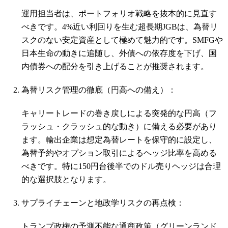
運用担当者は、ポートフォリオ戦略を抜本的に見直す
べきです。4%近い利回りを生む超長期JGBは、為替リ
スクのない安定資産として極めて魅力的です。SMFGや
日本生命の動きに追随し、外債への依存度を下げ、国
内債券への配分を引き上げることが推奨されます。
為替リスク管理の徹底（円高への備え）：
キャリートレードの巻き戻しによる突発的な円高（フ
ラッシュ・クラッシュ的な動き）に備える必要があり
ます。輸出企業は想定為替レートを保守的に設定し、
為替予約やオプション取引によるヘッジ比率を高める
べきです。特に150円台後半でのドル売りヘッジは合理
的な選択肢となります。
サプライチェーンと地政学リスクの再点検：
トランプ政権の予測不能な通商政策（グリーンランド