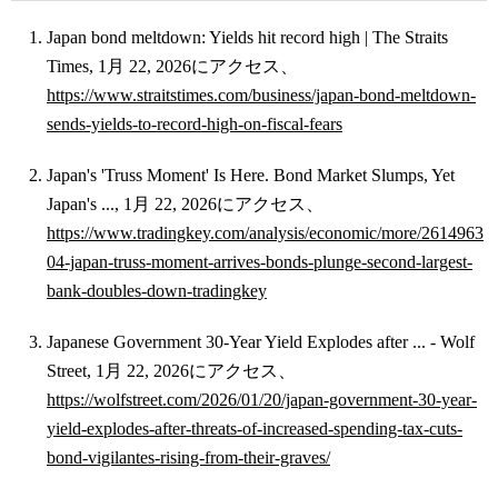
Japan bond meltdown: Yields hit record high | The Straits
Times, 1月 22, 2026にアクセス、
https://www.straitstimes.com/business/japan-bond-meltdown-
sends-yields-to-record-high-on-fiscal-fears
Japan's 'Truss Moment' Is Here. Bond Market Slumps, Yet
Japan's ..., 1月 22, 2026にアクセス、
https://www.tradingkey.com/analysis/economic/more/2614963
04-japan-truss-moment-arrives-bonds-plunge-second-largest-
bank-doubles-down-tradingkey
Japanese Government 30-Year Yield Explodes after ... - Wolf
Street, 1月 22, 2026にアクセス、
https://wolfstreet.com/2026/01/20/japan-government-30-year-
yield-explodes-after-threats-of-increased-spending-tax-cuts-
bond-vigilantes-rising-from-their-graves/