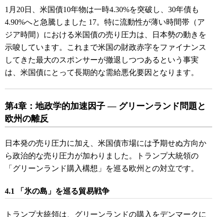
1月20日、米国債10年物は一時4.30%を突破し、30年債も
4.90%へと急騰しました 17。特に流動性が薄い時間帯（ア
ジア時間）における米国債の売り圧力は、日本勢の動きを
示唆しています。これまで米国の財政赤字をファイナンス
してきた最大のスポンサーが撤退しつつあるという事実
は、米国債にとって長期的な需給悪化要因となります。
第4章：地政学的加速因子 ― グリーンランド問題と
欧州の離反
日本発の売り圧力に加え、米国債市場には予期せぬ方向か
ら政治的な売り圧力が加わりました。トランプ大統領の
「グリーンランド購入構想」を巡る欧州との対立です。
4.1 「氷の島」を巡る貿易戦争
トランプ大統領は、グリーンランドの購入をデンマークに