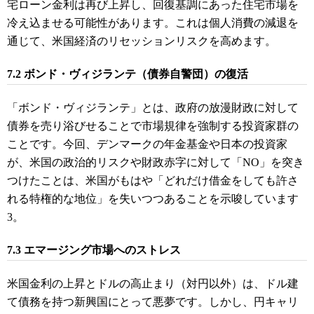
宅ローン金利は再び上昇し、回復基調にあった住宅市場を
冷え込ませる可能性があります。これは個人消費の減退を
通じて、米国経済のリセッションリスクを高めます。
7.2 ボンド・ヴィジランテ（債券自警団）の復活
「ボンド・ヴィジランテ」とは、政府の放漫財政に対して
債券を売り浴びせることで市場規律を強制する投資家群の
ことです。今回、デンマークの年金基金や日本の投資家
が、米国の政治的リスクや財政赤字に対して「NO」を突き
つけたことは、米国がもはや「どれだけ借金をしても許さ
れる特権的な地位」を失いつつあることを示唆しています
3
。
7.3 エマージング市場へのストレス
米国金利の上昇とドルの高止まり（対円以外）は、ドル建
て債務を持つ新興国にとって悪夢です。しかし、円キャリ