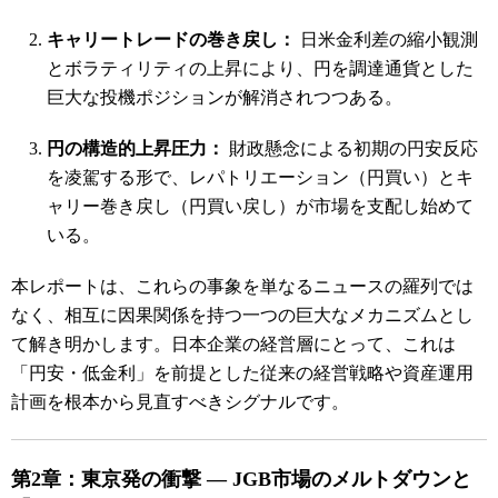
キャリートレードの巻き戻し：
日米金利差の縮小観測
とボラティリティの上昇により、円を調達通貨とした
巨大な投機ポジションが解消されつつある。
円の構造的上昇圧力：
財政懸念による初期の円安反応
を凌駕する形で、レパトリエーション（円買い）とキ
ャリー巻き戻し（円買い戻し）が市場を支配し始めて
いる。
本レポートは、これらの事象を単なるニュースの羅列では
なく、相互に因果関係を持つ一つの巨大なメカニズムとし
て解き明かします。日本企業の経営層にとって、これは
「円安・低金利」を前提とした従来の経営戦略や資産運用
計画を根本から見直すべきシグナルです。
第2章：東京発の衝撃 ― JGB市場のメルトダウンと