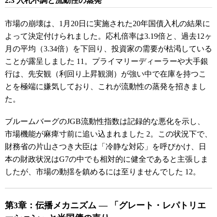
2.3 入札不調と流動性の蒸発
市場の崩壊は、1月20日に実施された20年国債入札の結果に
よって決定付けられました。応札倍率は3.19倍と、過去12ヶ
月の平均（3.34倍）を下回り、投資家の需要が枯渇している
ことが露呈しました
11
。プライマリーディーラーや大手銀
行は、先安観（利回り上昇観測）が強い中で在庫を持つこ
とを極端に嫌気しており、これが流動性の蒸発を招きまし
た。
ブルームバーグのJGB流動性指数は記録的な悪化を示し、
市場機能が麻痺寸前に追い込まれました
2
。この状況下で、
財務省の片山さつき大臣は「冷静な対応」を呼びかけ、日
本の財政状況はG7の中でも相対的に健全であると主張しま
したが、市場の動揺を鎮めるには至りませんでした
12
。
第3章：伝播メカニズム ― 「グレート・レパトリエ