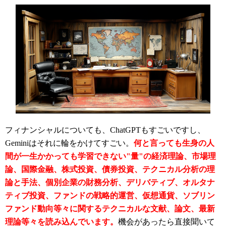
フィナンシャルについても、ChatGPTもすごいですし、
Geminiはそれに輪をかけてすごい。
何と言っても生身の人
間が一生かかっても学習できない"量"の経済理論、市場理
論、国際金融、株式投資、債券投資、テクニカル分析の理
論と手法、個別企業の財務分析、デリバティブ、オルタナ
ティブ投資、ファンドの戦略的運営、仮想通貨、ソブリン
ファンド動向等々に関するテクニカルな文献、論文、最新
理論等々を読み込んでいます。
機会があったら直接聞いて