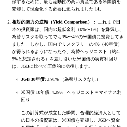
保するために、最も流動性の高い資産である米国債を
売却して現金化する必要に迫られました
14
。
相対的魅力の逆転（Yield Comparison）：
これまで日
本の投資家は、国内の超低金利（0%〜1%）を嫌気し、
為替リスクを取ってでも3%〜4%の米国債に投資してき
ました。しかし、国内でリスクフリーの4%（40年債）
が得られるようになった今、為替ヘッジコスト（約4-
5%と想定される）を差し引いた米国債の実質利回り
は、JGBに比べて圧倒的に劣後します。
JGB 30年債:
3.91% （為替リスクなし）
米国債 10年債: 4.29% - ヘッジコスト = マイナス利
回り
この計算式が成立した瞬間、合理的経済人として
の日本の投資家は、米国債を売却し、JGBへ資金