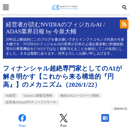
経営者が読むNVIDIAのフィジカルAI /
ADAS業界日報 by 今泉大輔
20年以上断続的にこのブログを書き継いできたインフラコモンズ代表の今泉
大輔です。NVIDIAのフィジカルAIの世界が日本の上場企業多数に時価総額
増大の事業機会を1つだけではなく複数与えることを確信してこの名前にし
ました。ネタは無限にあります。何卒よろしくお願い申し上げます。
フィナンシャル超絶専門家としてのAIが
解き明かす【これから来る構造的『円
高』】のメカニズム（2026/1/22）
AI経営
Gemini 3調査活用術
独自のAIユースケース開発
経営者のChatGPTディープリサーチ
»
2026/01/22
Share
Post
-