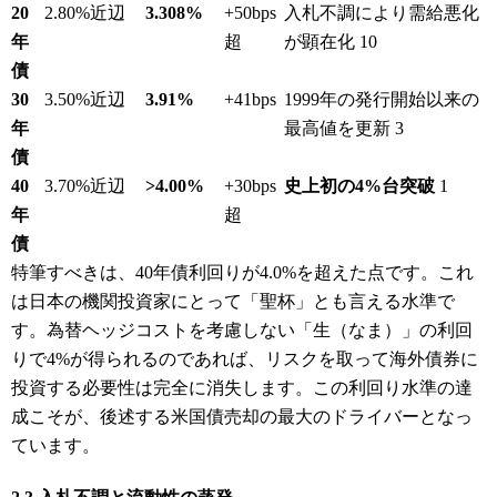
20
2.80%近辺
3.308%
+50bps
入札不調により需給悪化
年
超
が顕在化
10
債
30
3.50%近辺
3.91%
+41bps
1999年の発行開始以来の
年
最高値を更新
3
債
40
3.70%近辺
>4.00%
+30bps
史上初の4%台突破
1
年
超
債
特筆すべきは、40年債利回りが4.0%を超えた点です。これ
は日本の機関投資家にとって「聖杯」とも言える水準で
す。為替ヘッジコストを考慮しない「生（なま）」の利回
りで4%が得られるのであれば、リスクを取って海外債券に
投資する必要性は完全に消失します。この利回り水準の達
成こそが、後述する米国債売却の最大のドライバーとなっ
ています。