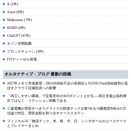
X (1件)
Azure (6件)
Midjourney (7件)
BARD (4件)
ChatGPT (47件)
オゾン空間除菌
ブロックチェーン (3件)
FITディーゼル発電
オルタナティブ・ブログ 最新の投稿
2027年メモリ市場展望：DRAM供給不足の長期化とNAND Flash供給緩和が及
ぼすクラウド設備投資への影響
「両立しやすい職場」で定着意向が44.9ポイント上がる----両立支援は福利厚
生ではなく、リテンション戦略である
三菱電機が買収すべきウクライナの防衛テック企業3社をAI駆動型M&Aの方
法論で特定、買収金額を割り出すケーススタディ
フィジカルAI「物流テック」米、欧、中、日、シンガポールのユースケース
とプレイヤーまとめ