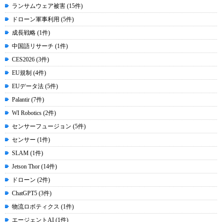
ランサムウェア被害 (15件)
ドローン軍事利用 (5件)
成長戦略 (1件)
中国語リサーチ (1件)
CES2026 (3件)
EU規制 (4件)
EUデータ法 (5件)
Palantir (7件)
WI Robotics (2件)
センサーフュージョン (5件)
センサー (1件)
SLAM (1件)
Jetson Thor (14件)
ドローン (2件)
ChatGPT5 (3件)
物流ロボティクス (1件)
エージェントAI (1件)