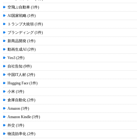
空飛ぶ自動車 (1件)
AI国家戦略 (1件)
トランプ大統領 (1件)
ブランディング (1件)
新商品開発 (1件)
動画生成AI (2件)
Veo3 (2件)
自社告知 (9件)
中国IT人材 (2件)
Hugging Face (1件)
小米 (1件)
倉庫自動化 (2件)
Amazon (1件)
Amazon Kindle (1件)
外交 (1件)
物流効率化 (2件)