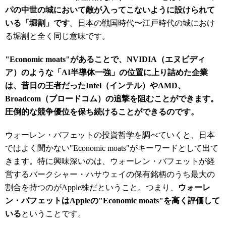
パの中世の城において敵が入ってこないように設けられて
いる「堀割」です
。日本の戦国時代〜江戸時代の城におけ
る堀割と全く同じ意味です。
"Economic moats"があることで、NVIDIA（エヌビディ
ア）のような「AI半導体一強」の位置に上り詰めた企業
は、昔日の王者だったIntel（インテル）やAMD、
Broadcom（ブロードコム）の追撃を阻むことができます。
圧倒的な競争優位を保ち続けることができるのです。
ウォーレン・バフェットの投資哲学を調べていくと、日本
ではよく聞かない"Economic moats"がキーワードとして出て
きます。特に興味深いのは、ウォーレン・バフェットが経
営するバークシャー・ハサウェイの保有銘柄のうち最大の
割合を持つのがApple株だということ。つまり、
ウォーレ
ン・バフェットはAppleの"Economic moats"を高く評価して
いる
ということです。