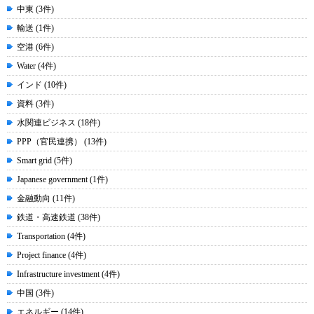
中東 (3件)
輸送 (1件)
空港 (6件)
Water (4件)
インド (10件)
資料 (3件)
水関連ビジネス (18件)
PPP（官民連携） (13件)
Smart grid (5件)
Japanese government (1件)
金融動向 (11件)
鉄道・高速鉄道 (38件)
Transportation (4件)
Project finance (4件)
Infrastructure investment (4件)
中国 (3件)
エネルギー (14件)