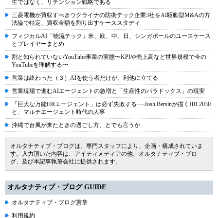
生ではなく、リテンション戦略である
三菱電機が買収すべきウクライナの防衛テック企業3社をAI駆動型M&Aの方
法論で特定、買収金額を割り出すケーススタディ
フィジカルAI「物流テック」米、欧、中、日、シンガポールのユースケース
とプレイヤーまとめ
割と知られていないYouTube事業の実態〜KPIや売上高など世界規模で今の
YouTubeを理解する〜
営業は終わった（３）AIを使う者だけが、利他に立てる
営業現場で進むAIエージェントの急増と「生産性のパラドックス」の現実
「巨大な万能HRエージェント」は必ず失敗する----Josh Bersinが描くHR 2030
と、マルチエージェント時代の人事
沖縄で台風が来たときの過ごし方、とでも言うか
オルタナティブ・ブログは、専門スタッフにより、企画・構成されていま
す。入力頂いた内容は、アイティメディアの他、オルタナティブ・ブロ
グ、及び本記事執筆会社に提供されます。
オルタナティブ・ブログ GUIDE
オルタナティブ・ブログ憲章
利用規約