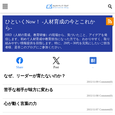
ひといくNow！ -人材育成の今とこれか
ら-
HRD（人材の育成、教育研修）の現場から、気づいたこと、アイデアを発
信します。初めて人材育成や教育担当になった方でも、わかりやすく、取り
組みやすい情報提供を目指します。特に、20代～30代を元気にしたいご担当
者様、是非このブログにご参加ください。
Share
Post
-
なぜ、リーダーが育たないのか？
2015/11/09
Comment(0)
苦手な相手が味方に変わる
2015/11/08
Comment(0)
心が動く言葉の力
2015/11/07
Comment(0)