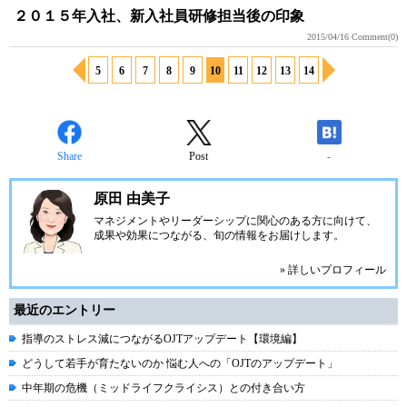
２０１５年入社、新入社員研修担当後の印象
2015/04/16
Comment(0)
5
6
7
8
9
10
11
12
13
14
Share
Post
-
原田 由美子
マネジメントやリーダーシップに関心のある方に向けて、
成果や効果につながる、旬の情報をお届けします。
» 詳しいプロフィール
最近のエントリー
指導のストレス減につながるOJTアップデート【環境編】
どうして若手が育たないのか 悩む人への「OJTのアップデート」
中年期の危機（ミッドライフクライシス）との付き合い方