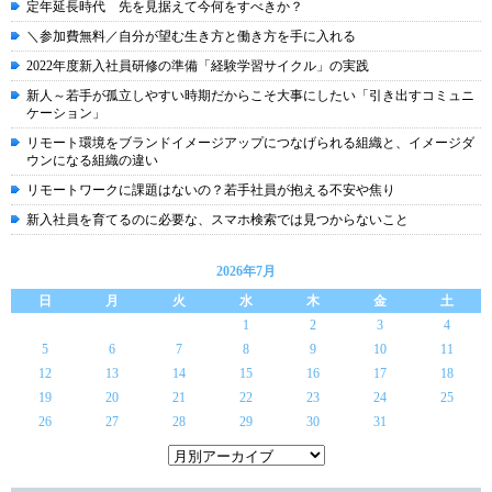
定年延長時代 先を見据えて今何をすべきか？
＼参加費無料／自分が望む生き方と働き方を手に入れる
2022年度新入社員研修の準備「経験学習サイクル」の実践
新人～若手が孤立しやすい時期だからこそ大事にしたい「引き出すコミュニ
ケーション」
リモート環境をブランドイメージアップにつなげられる組織と、イメージダ
ウンになる組織の違い
リモートワークに課題はないの？若手社員が抱える不安や焦り
新入社員を育てるのに必要な、スマホ検索では見つからないこと
2026年7月
日
月
火
水
木
金
土
1
2
3
4
5
6
7
8
9
10
11
12
13
14
15
16
17
18
19
20
21
22
23
24
25
26
27
28
29
30
31