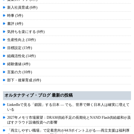
新入社員育成 (6件)
時事 (5件)
書評 (4件)
気持ちを楽にする (6件)
生産性向上 (10件)
目標設定 (15件)
組織活性化 (14件)
経験価値 (4件)
言葉の力 (10件)
部下・後輩育成 (6件)
オルタナティブ・ブログ 最新の投稿
LinkedInで見る「鎖国」する日本 ― でも、世界で輝く日本人は確実に増えて
いる
2027年メモリ市場展望：DRAM供給不足の長期化とNAND Flash供給緩和が及
ぼすクラウド設備投資への影響
「両立しやすい職場」で定着意向が44.9ポイント上がる----両立支援は福利厚