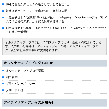
沖縄で台風が来たときの過ごし方、とでも言うか
営業は終わった（２）普遍はAIに、個別は人間に
【完全解説】AI駆動型M&Aとは何か――AIモデル＋Deep Researchアルゴリズ
ムで「会社の未来」から買収候補を逆算する
前年同期比43%成長、世界クラウド市場における上位3社シェアとネオクラウ
ド企業9社の影響
オルタナティブ・ブログは、専門スタッフにより、企画・構成されていま
す。入力頂いた内容は、アイティメディアの他、オルタナティブ・ブロ
グ、及び本記事執筆会社に提供されます。
オルタナティブ・ブログ GUIDE
オルタナティブ・ブログ憲章
利用規約
プライバシーポリシー
お問い合わせ
アイティメディアからのお知らせ