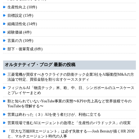
生産性向上 (10件)
目標設定 (15件)
組織活性化 (14件)
経験価値 (4件)
言葉の力 (10件)
部下・後輩育成 (6件)
オルタナティブ・ブログ 最新の投稿
三菱電機が買収すべきウクライナの防衛テック企業3社をAI駆動型M&Aの方
法論で特定、買収金額を割り出すケーススタディ
フィジカルAI「物流テック」米、欧、中、日、シンガポールのユースケース
とプレイヤーまとめ
割と知られていないYouTube事業の実態〜KPIや売上高など世界規模で今の
YouTubeを理解する〜
営業は終わった（３）AIを使う者だけが、利他に立てる
営業現場で進むAIエージェントの急増と「生産性のパラドックス」の現実
「巨大な万能HRエージェント」は必ず失敗する----Josh Bersinが描くHR 2030
と、マルチエージェント時代の人事