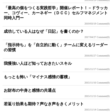
2019/03/29
Comment(0)
「最高の個をつくる実践哲学」開催レポート！－ドラッカ
ー、コヴィー、カーネギー（ＤＣＣ）セルフマネジメント
同時入門ー
2019/03/19
Comment(0)
成功している人はなぜ「日記」を書くのか？
2017/04/27
Comment(0)
「指示待ち」を「自立的に動く」チームに変えるリーダー
の習慣
2016/05/27
Comment(0)
我慢強い人ほど知っておきたいスキル
2015/11/17
Comment(0)
もっとも怖い「マイナス感情の蓄積」
2015/11/16
Comment(0)
お財布の中身と感情の共通点
2015/11/15
Comment(0)
若返り効果も期待？声なき声をきくメリット
2015/11/14
Comment(0)