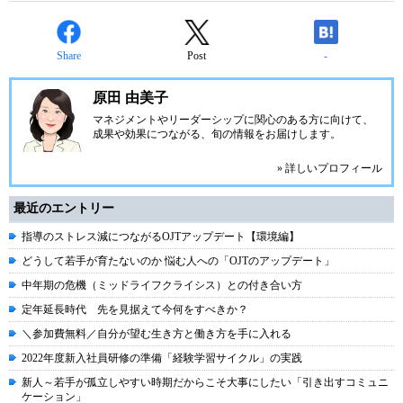
Share
Post
-
原田 由美子
マネジメントやリーダーシップに関心のある方に向けて、
成果や効果につながる、旬の情報をお届けします。
» 詳しいプロフィール
最近のエントリー
指導のストレス減につながるOJTアップデート【環境編】
どうして若手が育たないのか 悩む人への「OJTのアップデート」
中年期の危機（ミッドライフクライシス）との付き合い方
定年延長時代 先を見据えて今何をすべきか？
＼参加費無料／自分が望む生き方と働き方を手に入れる
2022年度新入社員研修の準備「経験学習サイクル」の実践
新人～若手が孤立しやすい時期だからこそ大事にしたい「引き出すコミュニ
ケーション」