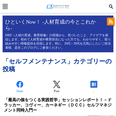
ひといくNow！ -人材育成の今とこれか
ら-
HRD（人材の育成、教育研修）の現場から、気づいたこと、アイデアを発
信します。初めて人材育成や教育担当になった方でも、わかりやすく、取り
組みやすい情報提供を目指します。特に、20代～30代を元気にしたいご担当
者様、是非このブログにご参加ください。
「セルフメンテナンス」カテゴリーの
投稿
Share
Post
-
「最高の個をつくる実践哲学」セッションレポート！－ド
ラッカー、コヴィー、カーネギー（ＤＣＣ）セルフマネジ
メント同時入門ー