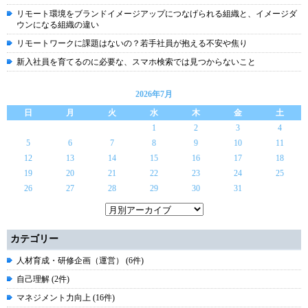
リモート環境をブランドイメージアップにつなげられる組織と、イメージダ
ウンになる組織の違い
リモートワークに課題はないの？若手社員が抱える不安や焦り
新入社員を育てるのに必要な、スマホ検索では見つからないこと
2026年7月
日
月
火
水
木
金
土
1
2
3
4
5
6
7
8
9
10
11
12
13
14
15
16
17
18
19
20
21
22
23
24
25
26
27
28
29
30
31
カテゴリー
人材育成・研修企画（運営） (6件)
自己理解 (2件)
マネジメント力向上 (16件)