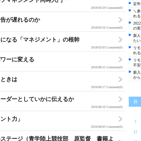
ルフマネジメント同時入門ー
定年
2019/03/29
Comment(0)
＼参
れる
報告が遅れるのか
20
2018/03/16
Comment(0)
の実
新人
クになる「マネジメント」の根幹
たい
2018/02/03
Comment(0)
リモ
れる
パワーに変える
リモ
不安
2016/08/15
Comment(0)
新入
から
」ときは
2016/06/17
Comment(0)
リーダーとしていかに伝えるか
日
2016/06/10
Comment(0)
メント力」
5
2016/06/03
Comment(0)
12
のステージ（青学陸上競技部 原監督 書籍よ