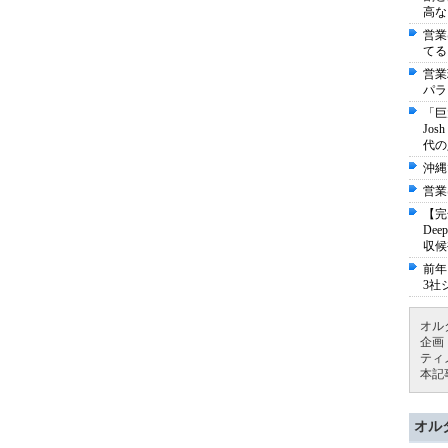
高な
営業
てる
営業
パラ
「巨
Jo
代の
沖縄
営業
【完
De
収候
前年
3社
オル
企画
ティ
本記
オル