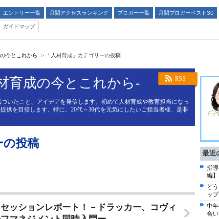
エントリー一覧
月間アクセスランキング
ブロガー一覧
月間ブロガーベスト30
ガイドマップ
成の今とこれから-
>
「人材育成」カテゴリーの投稿
人材育成の今とこれから-
RSS
気づいたこと、アイデアを発信します。初めて人材育成や教育担当になっ
提供を目指します。特に、20代～30代を元気にしたいご担当者様、是非
ーの投稿
最近
指導
編】
どう
ップ
」セッションレポート！－ドラッカー、コヴィ
中年
合い