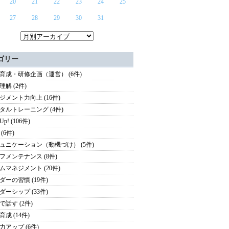
20
21
22
23
24
25
27
28
29
30
31
ゴリー
育成・研修企画（運営） (6件)
理解 (2件)
ジメント力向上 (16件)
タルトレーニング (4件)
 Up! (106件)
(6件)
ュニケーション（動機づけ） (5件)
フメンテナンス (8件)
ムマネジメント (20件)
ダーの習慣 (19件)
ダーシップ (33件)
で話す (2件)
成 (14件)
力アップ (6件)