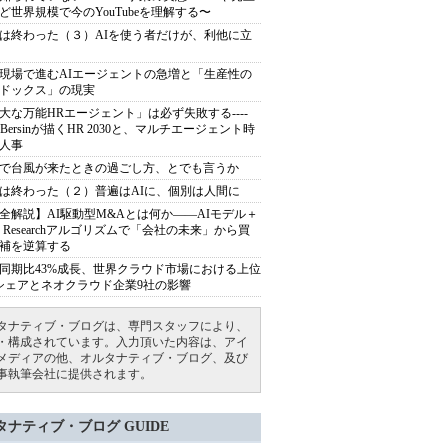
ど世界規模で今のYouTubeを理解する〜
は終わった（３）AIを使う者だけが、利他に立
現場で進むAIエージェントの急増と「生産性の
ドックス」の現実
大な万能HRエージェント」は必ず失敗する----
sh Bersinが描くHR 2030と、マルチエージェント時
人事
で台風が来たときの過ごし方、とでも言うか
は終わった（２）普遍はAIに、個別は人間に
全解説】AI駆動型M&Aとは何か――AIモデル＋
ep Researchアルゴリズムで「会社の未来」から買
補を逆算する
同期比43%成長、世界クラウド市場における上位
シェアとネオクラウド企業9社の影響
タナティブ・ブログは、専門スタッフにより、
・構成されています。入力頂いた内容は、アイ
メディアの他、オルタナティブ・ブログ、及び
事執筆会社に提供されます。
タナティブ・ブログ GUIDE