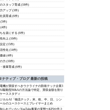
のスタッフ育成 (18件)
力アップ (3件)
社員育成 (6件)
(5件)
(4件)
ちを楽にする (6件)
性向上 (10件)
定 (15件)
活性化 (14件)
価値 (4件)
力 (10件)
・後輩育成 (6件)
タナティブ・ブログ 最新の投稿
電機が買収すべきウクライナの防衛テック企業3
AI駆動型M&Aの方法論で特定、買収金額を割り
ケーススタディ
ジカルAI「物流テック」米、欧、中、日、シン
ールのユースケースとプレイヤーまとめ
知られていないYouTube事業の実態〜KPIや売上