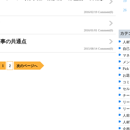
19
26
2016/02/19
Comment(0)
マ
2016/01/01
Comment(0)
カテ
仕事の共通点
人材
自己
2015/08/14
Comment(0)
マネ
メン
1
2
次のページへ
Pick
お題 
コミ
セル
チー
リー
リー
人前
人材育
企画