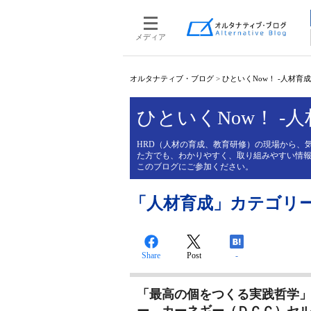
メディア
オルタナティブ・ブログ
>
ひといくNow！ -人材育
ひといくNow！ -
HRD（人材の育成、教育研修）の現場から、
た方でも、わかりやすく、取り組みやすい情報
このブログにご参加ください。
「人材育成」カテゴリ
Share
Post
-
「最高の個をつくる実践哲学