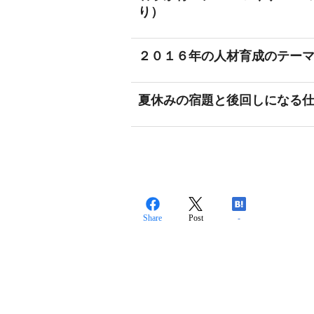
り）
２０１６年の人材育成のテー
夏休みの宿題と後回しになる
Share
Post
-