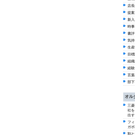
店長
提案
新入
時事 
書評 
気持
生産
目標設
組織
経験
言葉の
部下
オル
三菱
社を
出す
フィ
ガポ
割と