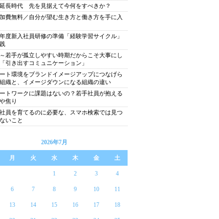
延長時代 先を見据えて今何をすべきか？
加費無料／自分が望む生き方と働き方を手に入
22年度新入社員研修の準備「経験学習サイクル」
践
～若手が孤立しやすい時期だからこそ大事にし
「引き出すコミュニケーション」
ート環境をブランドイメージアップにつなげら
組織と、イメージダウンになる組織の違い
ートワークに課題はないの？若手社員が抱える
や焦り
社員を育てるのに必要な、スマホ検索では見つ
ないこと
2026年7月
月
火
水
木
金
土
1
2
3
4
6
7
8
9
10
11
13
14
15
16
17
18