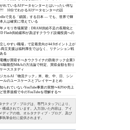
がれているAIデータセンターとはいったい何な
?!! 10分でわかるAIデータセンターの話
nkedInで見る「鎖国」する日本 ― でも、世界で輝
本人は確実に増えている
27年メモリ市場展望：DRAM供給不足の長期化と
ND Flash供給緩和が及ぼすクラウド設備投資への
立しやすい職場」で定着意向が44.9ポイント上が
---両立支援は福利厚生ではなく、リテンション戦
ある
電機が買収すべきウクライナの防衛テック企業3
AI駆動型M&Aの方法論で特定、買収金額を割り
ケーススタディ
ジカルAI「物流テック」米、欧、中、日、シン
ールのユースケースとプレイヤーまとめ
知られていないYouTube事業の実態〜KPIや売上
ど世界規模で今のYouTubeを理解する〜
タナティブ・ブログは、専門スタッフにより、
・構成されています。入力頂いた内容は、アイ
メディアの他、オルタナティブ・ブログ、及び
事執筆会社に提供されます。