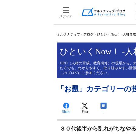
メディア
オルタナティブ・ブログ
>
ひといくNow！ -人材育
ひといくNow！ -
HRD（人材の育成、教育研修）の現場から、
た方でも、わかりやすく、取り組みやすい情報
このブログにご参加ください。
「お題」カテゴリーの
Share
Post
-
３０代後半から乱れがちなや