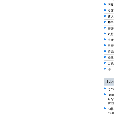
店長
提案
新入
時事 
書評 
気持
生産
目標設
組織
経験
言葉の
部下
オル
その
20
りな
労働
AI
の2