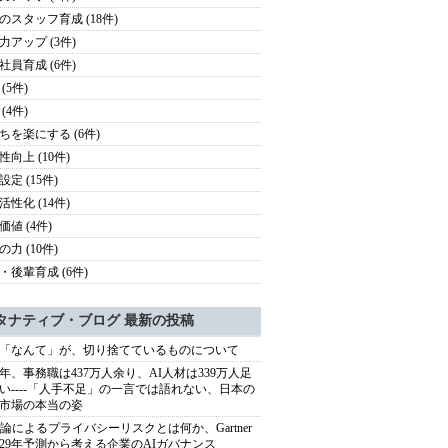
のスタッフ育成 (18件)
力アップ (3件)
社員育成 (6件)
(5件)
(4件)
ちを楽にする (6件)
性向上 (10件)
定 (15件)
活性化 (14件)
価値 (4件)
力 (10件)
・後輩育成 (6件)
タナティブ・ブログ 最新の投稿
「なんて」が、切り捨てているものについて
40年、事務職は437万人余り、AI人材は339万人足
い----「人手不足」の一言では語れない、日本の
市場の本当の姿
推論によるプライバシーリスクとは何か、Gartner
029年予測から考える企業のAIガバナンス