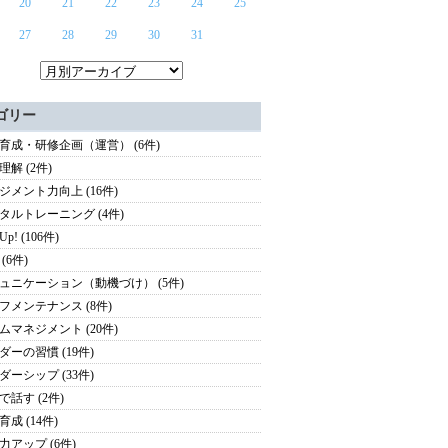
20
21
22
23
24
25
27
28
29
30
31
ゴリー
育成・研修企画（運営） (6件)
理解 (2件)
ジメント力向上 (16件)
タルトレーニング (4件)
 Up! (106件)
(6件)
ュニケーション（動機づけ） (5件)
フメンテナンス (8件)
ムマネジメント (20件)
ダーの習慣 (19件)
ダーシップ (33件)
で話す (2件)
成 (14件)
力アップ (6件)