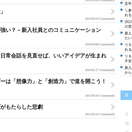
2014/05/26
Comment(0)
定年
＼参
談」
れる
2014/04/14
Comment(0)
20
の実
が強い？－新入社員とのコミュニケーション
新人
たい
2014/04/08
Comment(0)
リモ
れる
～日常会話を見直せば、いいアイデアが生まれ
リモ
不安
新入
2014/01/17
Comment(0)
から
ダーは「想像力」と「創造力」で道を開こう！
日
2012/03/16
Comment(0)
プがもたらした悲劇
5
2012/01/24
Comment(0)
12