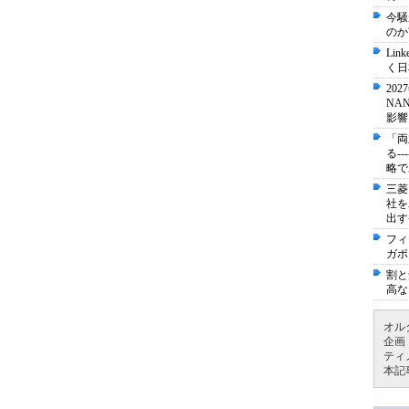
今騒
のか
Li
く日
20
NA
影響
「両
る-
略で
三菱
社を
出す
フィ
ガポ
割と
高な
オル
企画
ティ
本記