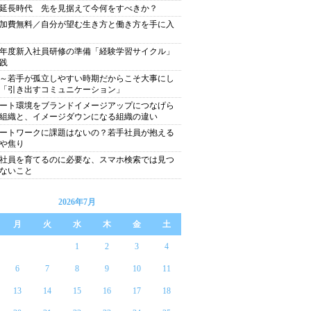
延長時代 先を見据えて今何をすべきか？
加費無料／自分が望む生き方と働き方を手に入
22年度新入社員研修の準備「経験学習サイクル」
践
～若手が孤立しやすい時期だからこそ大事にし
「引き出すコミュニケーション」
ート環境をブランドイメージアップにつなげら
組織と、イメージダウンになる組織の違い
ートワークに課題はないの？若手社員が抱える
や焦り
社員を育てるのに必要な、スマホ検索では見つ
ないこと
2026年7月
月
火
水
木
金
土
1
2
3
4
6
7
8
9
10
11
13
14
15
16
17
18