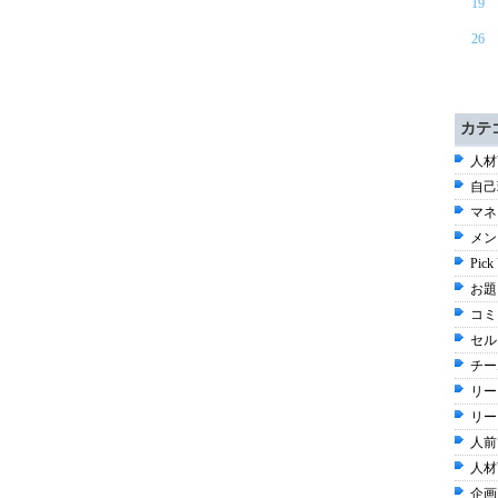
19
26
カテ
人材
自己
マネ
メン
Pick
お題 
コミ
セル
チー
リー
リー
人前
人材育
企画