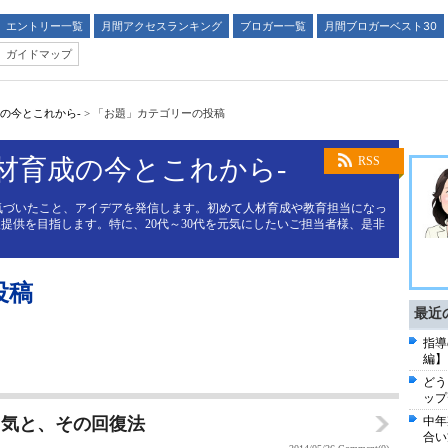
エントリー一覧
月間アクセスランキング
ブロガー一覧
月間ブロガーベスト30
ガイドマップ
成の今とこれから-
>
「お題」カテゴリーの投稿
人材育成の今とこれから-
RSS
気づいたこと、アイデアを発信します。初めて人材育成や教育担当になっ
提供を目指します。特に、20代～30代を元気にしたいご担当者様、是非
投稿
最近
指導
編】
どう
ップ
る気と、その回復法
中年
合い