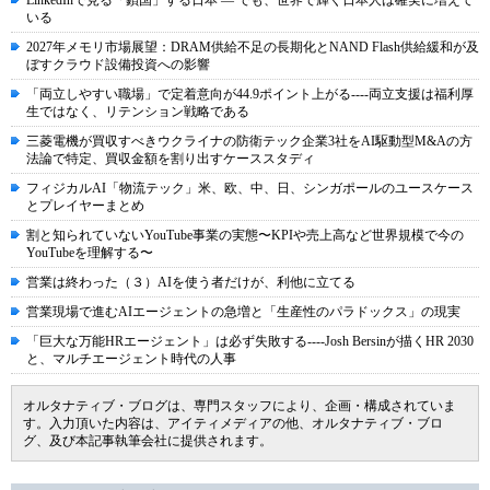
LinkedInで見る「鎖国」する日本 ― でも、世界で輝く日本人は確実に増えて
いる
2027年メモリ市場展望：DRAM供給不足の長期化とNAND Flash供給緩和が及
ぼすクラウド設備投資への影響
「両立しやすい職場」で定着意向が44.9ポイント上がる----両立支援は福利厚
生ではなく、リテンション戦略である
三菱電機が買収すべきウクライナの防衛テック企業3社をAI駆動型M&Aの方
法論で特定、買収金額を割り出すケーススタディ
フィジカルAI「物流テック」米、欧、中、日、シンガポールのユースケース
とプレイヤーまとめ
割と知られていないYouTube事業の実態〜KPIや売上高など世界規模で今の
YouTubeを理解する〜
営業は終わった（３）AIを使う者だけが、利他に立てる
営業現場で進むAIエージェントの急増と「生産性のパラドックス」の現実
「巨大な万能HRエージェント」は必ず失敗する----Josh Bersinが描くHR 2030
と、マルチエージェント時代の人事
オルタナティブ・ブログは、専門スタッフにより、企画・構成されていま
す。入力頂いた内容は、アイティメディアの他、オルタナティブ・ブロ
グ、及び本記事執筆会社に提供されます。