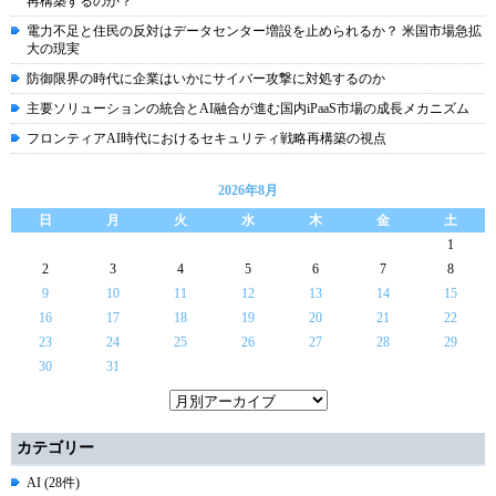
再構築するのか？
電力不足と住民の反対はデータセンター増設を止められるか？ 米国市場急拡
大の現実
防御限界の時代に企業はいかにサイバー攻撃に対処するのか
主要ソリューションの統合とAI融合が進む国内iPaaS市場の成長メカニズム
フロンティアAI時代におけるセキュリティ戦略再構築の視点
2026年8月
日
月
火
水
木
金
土
1
2
3
4
5
6
7
8
9
10
11
12
13
14
15
16
17
18
19
20
21
22
23
24
25
26
27
28
29
30
31
カテゴリー
AI (28件)