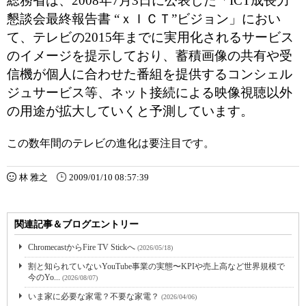
総務省は、2008年7月3日に公表した「ICT成長力
懇談会最終報告書 “ｘＩＣＴ”ビジョン」におい
て、テレビの2015年までに実用化されるサービス
のイメージを提示しており、蓄積画像の共有や受
信機が個人に合わせた番組を提供するコンシェル
ジュサービス等、ネット接続による映像視聴以外
の用途が拡大していくと予測しています。
この数年間のテレビの進化は要注目です。
林 雅之
2009/01/10 08:57:39
関連記事＆ブログエントリー
ChromecastからFire TV Stickへ
(2026/05/18)
割と知られていないYouTube事業の実態〜KPIや売上高など世界規模で
今のYo...
(2026/08/07)
いま家に必要な家電？不要な家電？
(2026/04/06)