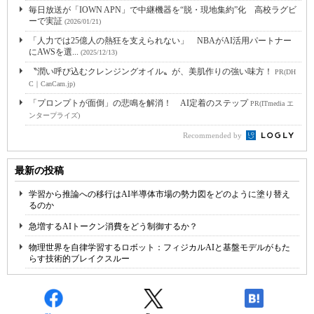
毎日放送が「IOWN APN」で中継機器を“脱・現地集約”化 高校ラグビ
ーで実証
(2026/01/21)
「人力では25億人の熱狂を支えられない」 NBAがAI活用パートナー
にAWSを選...
(2025/12/13)
〝潤い呼び込むクレンジングオイル〟が、美肌作りの強い味方！
PR(DH
C｜CanCam.jp)
「プロンプトが面倒」の悲鳴を解消！ AI定着のステップ
PR(ITmedia エ
ンタープライズ)
Recommended by
最新の投稿
学習から推論への移行はAI半導体市場の勢力図をどのように塗り替え
るのか
急増するAIトークン消費をどう制御するか？
物理世界を自律学習するロボット：フィジカルAIと基盤モデルがもた
らす技術的ブレイクスルー