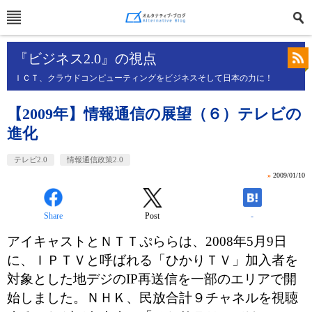
『ビジネス2.0』の視点
ＩＣＴ、クラウドコンピューティングをビジネスそして日本の力に！
【2009年】情報通信の展望（６）テレビの
進化
テレビ2.0
情報通信政策2.0
»
2009/01/10
Share
Post
-
アイキャストとＮＴＴぷららは、2008年5月9日
に、ＩＰＴＶと呼ばれる「ひかりＴＶ」加入者を
対象とした地デジのIP再送信を一部のエリアで開
始しました。ＮＨＫ、民放合計９チャネルを視聴