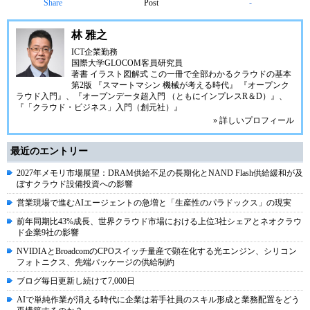
Share
Post
-
林 雅之
ICT企業勤務
国際大学GLOCOM客員研究員
著書
イラスト図解式 この一冊で全部わかるクラウドの基本
第2版
『スマートマシン 機械が考える時代』
『オープンク
ラウド入門』
、
『オープンデータ超入門 （ともにインプレスR＆D）』
、
『「クラウド・ビジネス」入門（創元社）』
» 詳しいプロフィール
最近のエントリー
2027年メモリ市場展望：DRAM供給不足の長期化とNAND Flash供給緩和が及
ぼすクラウド設備投資への影響
営業現場で進むAIエージェントの急増と「生産性のパラドックス」の現実
前年同期比43%成長、世界クラウド市場における上位3社シェアとネオクラウ
ド企業9社の影響
NVIDIAとBroadcomのCPOスイッチ量産で顕在化する光エンジン、シリコン
フォトニクス、先端パッケージの供給制約
ブログ毎日更新し続けて7,000日
AIで単純作業が消える時代に企業は若手社員のスキル形成と業務配置をどう