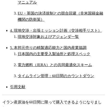
マニュアル
EU・英国の決済規制との競合回避（非米国籍金融
機関の防衛策）
4. 現地交渉・出張ミッション計画（交渉相手リスト）
現地交渉対象およびアジェンダ一覧
5. 本邦元売りの精製適応能力と国内産業協調
日本国内の主要受入製油所と処理スペック
電力燃料（JERA）との共同最適化スキーム
タイムライン管理：60日間のカウントダウン
引用文献
イラン産原油を60日間に限って購入できるようになりまし