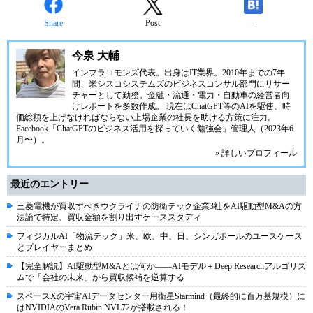
Share
Post
-
今泉 大輔
インフラコモンズ代表。出身はIT業界。2010年までの7年
間、米シスコシステムズのビジネスコンサル部門にリサー
チャーとして勤務。金融・流通・電力・自動車の経営者向
けレポートを多数作成。 現在はChatGPT等のAIを駆使、時
価総額を上げなければならない上場企業の社長を助ける方策に注力。
Facebook「ChatGPTのビジネス活用を探っていく勉強会」管理人（2023年6
月〜）。
» 詳しいプロフィール
最近のエントリー
三菱電機が買収すべきウクライナの防衛テック企業3社をAI駆動型M&Aの方
法論で特定、買収金額を割り出すケーススタディ
フィジカルAI「物流テック」米、欧、中、日、シンガポールのユースケース
とプレイヤーまとめ
【完全解説】AI駆動型M&Aとは何か――AIモデル＋Deep Researchアルゴリズ
ムで「会社の未来」から買収候補を逆算する
スペースXの宇宙AIデータセンター用衛星Starmind（最終的に百万基規模）に
はNVIDIAのVera Rubin NVL72が搭載される！