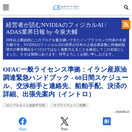
経営者が読むNVIDIAのフィジカルAI /
ADAS業界日報 by 今泉大輔
20年以上断続的にこのブログを書き継いできたインフラコモンズ代表の今泉
大輔です。NVIDIAのフィジカルAIの世界が日本の上場企業多数に時価総額
増大の事業機会を1つだけではなく複数与えることを確信してこの名前にし
ました。ネタは無限にあります。何卒よろしくお願い申し上げます。
OFAC一般ライセンス準拠：イラン産原油
調達緊急ハンドブック - 60日間スケジュー
ル、交渉相手と連絡先、船舶手配、決済の
詳細、出張先案内（イントロ）
AIリアルタイム地政学分析
サプライチェーン危機
»
2026/06/23
Share
Post
-