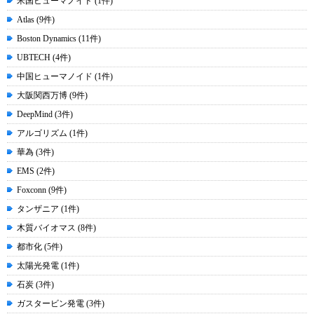
米国ヒューマノイド (1件)
Atlas (9件)
Boston Dynamics (11件)
UBTECH (4件)
中国ヒューマノイド (1件)
大阪関西万博 (9件)
DeepMind (3件)
アルゴリズム (1件)
華為 (3件)
EMS (2件)
Foxconn (9件)
タンザニア (1件)
木質バイオマス (8件)
都市化 (5件)
太陽光発電 (1件)
石炭 (3件)
ガスタービン発電 (3件)