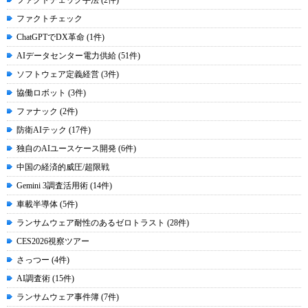
ファクトチェック手法 (2件)
ファクトチェック
ChatGPTでDX革命 (1件)
AIデータセンター電力供給 (51件)
ソフトウェア定義経営 (3件)
協働ロボット (3件)
ファナック (2件)
防衛AIテック (17件)
独自のAIユースケース開発 (6件)
中国の経済的威圧/超限戦
Gemini 3調査活用術 (14件)
車載半導体 (5件)
ランサムウェア耐性のあるゼロトラスト (28件)
CES2026視察ツアー
さっつー (4件)
AI調査術 (15件)
ランサムウェア事件簿 (7件)