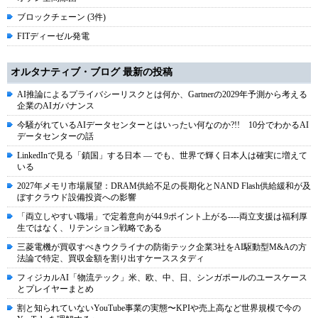
ブロックチェーン (3件)
FITディーゼル発電
オルタナティブ・ブログ 最新の投稿
AI推論によるプライバシーリスクとは何か、Gartnerの2029年予測から考える
企業のAIガバナンス
今騒がれているAIデータセンターとはいったい何なのか?!! 10分でわかるAI
データセンターの話
LinkedInで見る「鎖国」する日本 ― でも、世界で輝く日本人は確実に増えて
いる
2027年メモリ市場展望：DRAM供給不足の長期化とNAND Flash供給緩和が及
ぼすクラウド設備投資への影響
「両立しやすい職場」で定着意向が44.9ポイント上がる----両立支援は福利厚
生ではなく、リテンション戦略である
三菱電機が買収すべきウクライナの防衛テック企業3社をAI駆動型M&Aの方
法論で特定、買収金額を割り出すケーススタディ
フィジカルAI「物流テック」米、欧、中、日、シンガポールのユースケース
とプレイヤーまとめ
割と知られていないYouTube事業の実態〜KPIや売上高など世界規模で今の