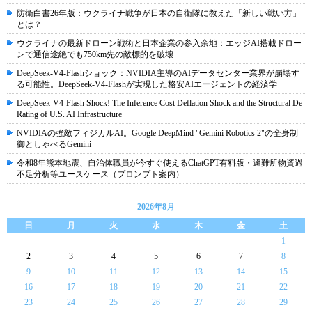
防衛白書26年版：ウクライナ戦争が日本の自衛隊に教えた「新しい戦い方」
とは？
ウクライナの最新ドローン戦術と日本企業の参入余地：エッジAI搭載ドロー
ンで通信途絶でも750km先の敵標的を破壊
DeepSeek-V4-Flashショック：NVIDIA主導のAIデータセンター業界が崩壊す
る可能性。DeepSeek-V4-Flashが実現した格安AIエージェントの経済学
DeepSeek-V4-Flash Shock! The Inference Cost Deflation Shock and the Structural De-
Rating of U.S. AI Infrastructure
NVIDIAの強敵フィジカルAI。Google DeepMind "Gemini Robotics 2"の全身制
御としゃべるGemini
令和8年熊本地震、自治体職員が今すぐ使えるChatGPT有料版・避難所物資過
不足分析等ユースケース（プロンプト案内）
2026年8月
日
月
火
水
木
金
土
1
2
3
4
5
6
7
8
9
10
11
12
13
14
15
16
17
18
19
20
21
22
23
24
25
26
27
28
29