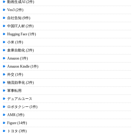
動画生成AI (2件)
Veo3 (2件)
自社告知 (9件)
中国IT人材 (2件)
Hugging Face (1件)
小米 (1件)
倉庫自動化 (2件)
Amazon (1件)
Amazon Kindle (1件)
外交 (1件)
物流効率化 (2件)
軍事転用
デュアルユース
ロボタクシー (1件)
AMR (3件)
Figure (14件)
トヨタ (3件)