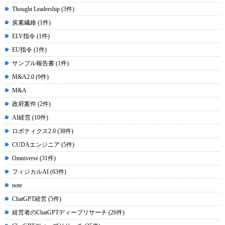
Thought Leadership (3件)
炭素繊維 (1件)
ELV指令 (1件)
EU指令 (1件)
サンプル報告書 (1件)
M&A2.0 (9件)
M&A
政府案件 (2件)
AI経営 (10件)
ロボティクス2.0 (38件)
CUDAエンジニア (5件)
Omniverse (31件)
フィジカルAI (63件)
note
ChatGPT経営 (5件)
経営者のChatGPTディープリサーチ (26件)