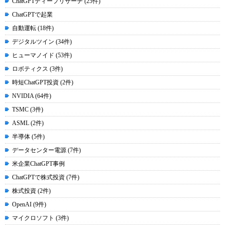
ChatGPTディープリサーチ (25件)
ChatGPTで起業
自動運転 (18件)
デジタルツイン (34件)
ヒューマノイド (53件)
ロボティクス (3件)
時短ChatGPT投資 (2件)
NVIDIA (64件)
TSMC (3件)
ASML (2件)
半導体 (5件)
データセンター電源 (7件)
米企業ChatGPT事例
ChatGPTで株式投資 (7件)
株式投資 (2件)
OpenAI (9件)
マイクロソフト (3件)