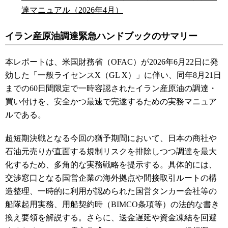
達マニュアル（2026年4月）
イラン産原油調達緊急ハンドブックのサマリー
本レポートは、米国財務省（OFAC）が2026年6月22日に発
効した「一般ライセンスX（GL X）」に伴い、同年8月21日
までの60日間限定で一時容認されたイラン産原油の調達・
買い付けを、安全かつ最速で完遂するための実務マニュア
ルである。
超短期決戦となる今回の猶予期間において、日本の商社や
石油元売りが直面する規制リスクを排除しつつ調達を最大
化するため、多角的な実務戦略を提示する。具体的には、
交渉窓口となる国営企業の海外拠点や間接取引ルートの構
造整理、一時的に利用が認められた国営タンカー会社等の
船隊起用実務、用船契約時（BIMCO条項等）の法的な書き
換え要領を解説する。さらに、送金遅延や資金凍結を回避