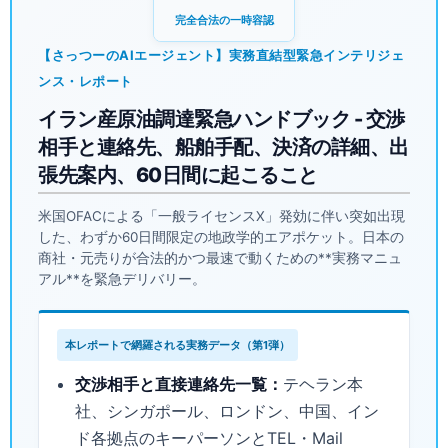
完全合法の一時容認
【さっつーのAIエージェント】実務直結型緊急インテリジェ
ンス・レポート
イラン産原油調達緊急ハンドブック - 交渉
相手と連絡先、船舶手配、決済の詳細、出
張先案内、60日間に起こること
米国OFACによる「一般ライセンスX」発効に伴い突如出現
した、わずか60日間限定の地政学的エアポケット。日本の
商社・元売りが合法的かつ最速で動くための**実務マニュ
アル**を緊急デリバリー。
本レポートで網羅される実務データ（第1弾）
交渉相手と直接連絡先一覧：
テヘラン本
社、シンガポール、ロンドン、中国、イン
ド各拠点のキーパーソンとTEL・Mail