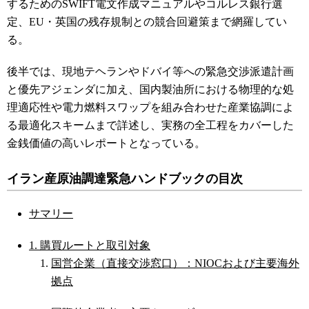
するためのSWIFT電文作成マニュアルやコルレス銀行選
定、EU・英国の残存規制との競合回避策まで網羅してい
る。
後半では、現地テヘランやドバイ等への緊急交渉派遣計画
と優先アジェンダに加え、国内製油所における物理的な処
理適応性や電力燃料スワップを組み合わせた産業協調によ
る最適化スキームまで詳述し、実務の全工程をカバーした
金銭価値の高いレポートとなっている。
イラン産原油調達緊急ハンドブックの目次
サマリー
1. 購買ルートと取引対象
国営企業（直接交渉窓口）：NIOCおよび主要海外
拠点