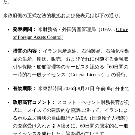
た。
米政府側の正式な法的根拠および発表元は以下の通り。
発表機関：
米財務省・外国資産管理局（OFAC:
Office
of Foreign Assets Control
）
措置の内容：
イラン原産原油、石油製品、石油化学製
品の生産、輸送、販売、およびそれに付随する金融取
引や保険・船舶管理等のサービスを認める「60日間の
一時的な一般ライセンス（General License）」の発行。
有効期限：
米東部時間 2026年8月21日 午前0時1分まで
政府高官コメント：
スコット・ベセント財務長官が公
式に「スイスでの建設的な協議に沿って、イランによ
るホルムズ海峡の自由航行とIAEA（国際原子力機関）
の査察受け入れと引き換えに、60日間の限定的な一般
ライセンスを発行した」旨を認めています。