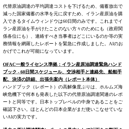
代替原油調達の平均調達コストを下げるため、備蓄放出で
減った国家備蓄の水準を元に戻すため、イラン産原油を購
入できるタイムウィンドウは60日間のみです。これまでイ
ラン産原油を手がけたことのない方々のためにも（政府関
係各位にも）、連絡すべき当事者はどこにいるのか等の実
務情報を網羅したレポートを緊急に作成しました。AIのお
かげでこれが可能になっています。
OFAC一般ライセンス準拠：イラン産原油調達緊急ハンド
ブック - 60日間スケジュール、交渉相手と連絡先、船舶手
配、決済の詳細、出張先案内（レポート本体）
ハンドブック（レポート）の高解像度ぶりは、ホルムズ海
峡危機下で何本も発表した以下の代替原油調達関連のレポ
ートと同等です。日本トップレベルの中身であることをご
確認下さい。ほとんどの日本企業がまだ使いこなせていな
いAIの実力です。