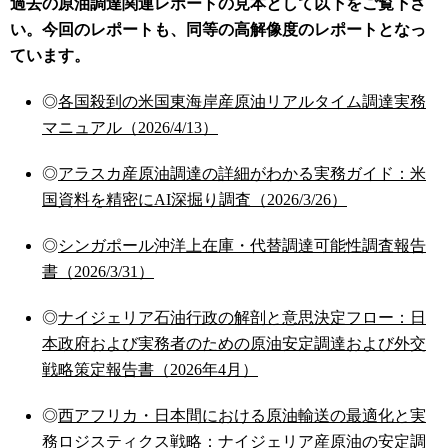
過去の原油調達関連レポートの見本として以下をご覧下さ
い。今回のレポートも、同等の高解像度のレポートとなっ
ています。
◎
各国殺到の米国東海岸産原油リアルタイム調達実務
マニュアル（2026/4/13）
◎
アラスカ産原油調達の詳細がわかる実務ガイド：米
国資料を精密にAI深掘り調査（2026/3/26）
◎
シンガポール沖洋上在庫・代替調達可能性調査報告
書（2026/3/31）
◎
ナイジェリア石油行政の解剖と意思決定フロー：日
本政府および実務者のための原油安定調達および外交
戦略策定報告書（2026年4月）
◎
西アフリカ・日本間における原油輸送の最適化と実
務ロジスティクス戦略：ナイジェリア産原油の安定調