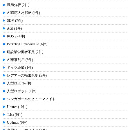
戦局分析 (2件)
AI適応人材戦略 (4件)
SDV (7件)
AGI (1件)
ROS 2 (4件)
BerkeleyHumanoidLite (6件)
建設業労働者不足 (2件)
AI軍事利用 (3件)
ドイツ経済 (1件)
レアアース輸出規制 (5件)
人型ロボ (67件)
人型ロボット (1件)
シンガポールのヒューマノイド
Unitree (10件)
Telsa (9件)
Optimus (6件)