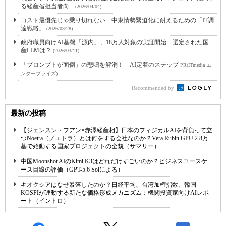
る経産省担当者向...
(2026/04/04)
コスト最優先じゃ乗り切れない 中東情勢緊迫化に耐えるための「IT調
達戦略」
(2026/03/28)
政府職員向けAI基盤「源内」、18万人対象の実証開始 選定された国
産LLMは？
(2026/03/11)
「プロンプトが面倒」の悲鳴を解消！ AI定着のステップ
PR(ITmedia エ
ンタープライズ)
Recommended by
最新の投稿
【ジェンスン・フアン×赤澤経産相】日本のフィジカルAIを背負って立
つNoetra（ノエトラ）とは何をする会社なのか？Vera Rubin GPU 2.8万
基で始動する国家プロジェクトの全貌（サマリー）
中国Moonshot AIのKimi K3はどれだけすごいのか？ビジネスユースケ
ース目線の評価（GPT-5.6 Solによる）
キオクシアはなぜ暴落したのか？日経平均、台湾加権指数、韓国
KOSPIが連動する新たな価格形成メカニズム：機関投資家向けAIレポ
ート（イントロ）