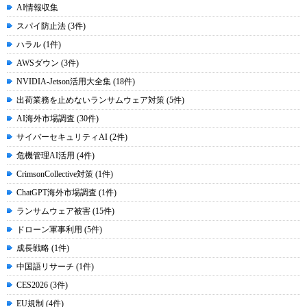
AI情報収集
スパイ防止法 (3件)
ハラル (1件)
AWSダウン (3件)
NVIDIA-Jetson活用大全集 (18件)
出荷業務を止めないランサムウェア対策 (5件)
AI海外市場調査 (30件)
サイバーセキュリティAI (2件)
危機管理AI活用 (4件)
CrimsonCollective対策 (1件)
ChatGPT海外市場調査 (1件)
ランサムウェア被害 (15件)
ドローン軍事利用 (5件)
成長戦略 (1件)
中国語リサーチ (1件)
CES2026 (3件)
EU規制 (4件)