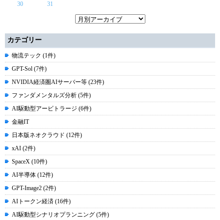
30
31
カテゴリー
物流テック (1件)
GPT-Sol (7件)
NVIDIA経済圏AIサーバー等 (23件)
ファンダメンタルズ分析 (5件)
AI駆動型アービトラージ (6件)
金融IT
日本版ネオクラウド (12件)
xAI (2件)
SpaceX (10件)
AI半導体 (12件)
GPT-Image2 (2件)
AIトークン経済 (16件)
AI駆動型シナリオプランニング (5件)