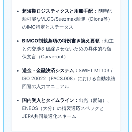
超短期ロジスティクスと用船手配：
即時配
船可能なVLCC/Suezmax船隊（Diona等）
のIMO特定とステータス
BIMCO制裁条項の特例書き換え要領：
船主
との交渉を破綻させないための具体的な留
保文言（Carve-out）
送金・金融決済システム：
SWIFT MT103 /
ISO 20022（PACS.008）における自動凍結
回避の入力マニュアル
国内受入とタイムライン：
出光（愛知）、
ENEOS（大分）の精製適応スペックと
JERA共同最適化スキーム