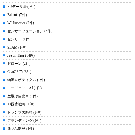
EUデータ法 (5件)
Palantir (7件)
WI Robotics (2件)
センサーフュージョン (5件)
センサー (1件)
SLAM (1件)
Jetson Thor (14件)
ドローン (2件)
ChatGPT5 (3件)
物流ロボティクス (1件)
エージェントAI (1件)
空飛ぶ自動車 (1件)
AI国家戦略 (1件)
トランプ大統領 (1件)
ブランディング (1件)
新商品開発 (1件)