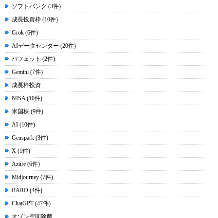
ソフトバンク (3件)
成長投資枠 (10件)
Grok (6件)
AIデータセンター (20件)
バフェット (2件)
Gemini (7件)
成長枠投資
NISA (10件)
米国株 (9件)
AI (10件)
Genspark (3件)
X (1件)
Azure (6件)
Midjourney (7件)
BARD (4件)
ChatGPT (47件)
オゾン空間除菌