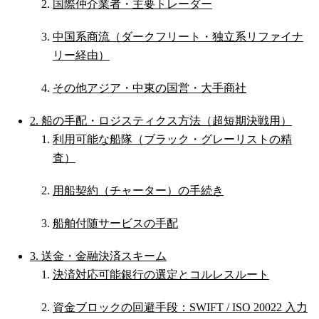
国際仲介業者・主要トレーダー
中国系商流（ダークフリート・独立系リファイナ
リー経由）
その他アジア・中東の国営・大手商社
2. 船の手配・ロジスティクス方法（超短期決戦用）
利用可能な船隊（ブラック・グレーリストの精
査）
用船契約（チャーター）の手続き
船舶付随サービスの手配
3. 送金・金融決済スキーム
決済対応可能銀行の選定とコルレスルート
資金ブロックの回避手段：SWIFT / ISO 20022 入力