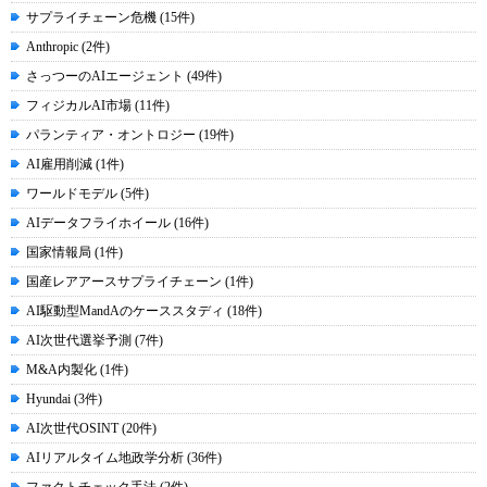
サプライチェーン危機 (15件)
Anthropic (2件)
さっつーのAIエージェント (49件)
フィジカルAI市場 (11件)
パランティア・オントロジー (19件)
AI雇用削減 (1件)
ワールドモデル (5件)
AIデータフライホイール (16件)
国家情報局 (1件)
国産レアアースサプライチェーン (1件)
AI駆動型MandAのケーススタディ (18件)
AI次世代選挙予測 (7件)
M&A内製化 (1件)
Hyundai (3件)
AI次世代OSINT (20件)
AIリアルタイム地政学分析 (36件)