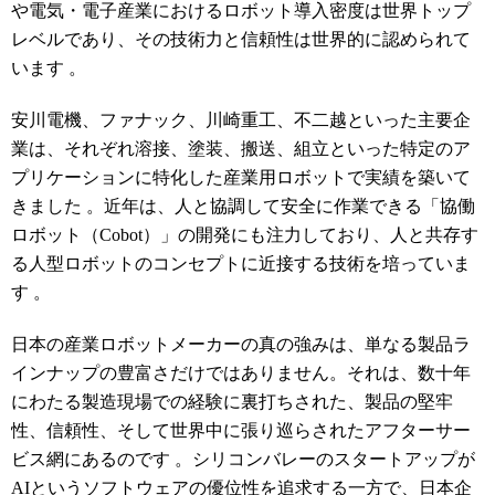
や電気・電子産業におけるロボット導入密度は世界トップ
レベルであり、その技術力と信頼性は世界的に認められて
います
。
安川電機、ファナック、川崎重工、不二越といった主要企
業は、それぞれ溶接、塗装、搬送、組立といった特定のア
プリケーションに特化した産業用ロボットで実績を築いて
きました
。近年は、人と協調して安全に作業できる「協働
ロボット（Cobot）」の開発にも注力しており、人と共存す
る人型ロボットのコンセプトに近接する技術を培っていま
す
。
日本の産業ロボットメーカーの真の強みは、単なる製品ラ
インナップの豊富さだけではありません。それは、数十年
にわたる製造現場での経験に裏打ちされた、製品の堅牢
性、信頼性、そして世界中に張り巡らされたアフターサー
ビス網にあるのです
。シリコンバレーのスタートアップが
AIというソフトウェアの優位性を追求する一方で、日本企