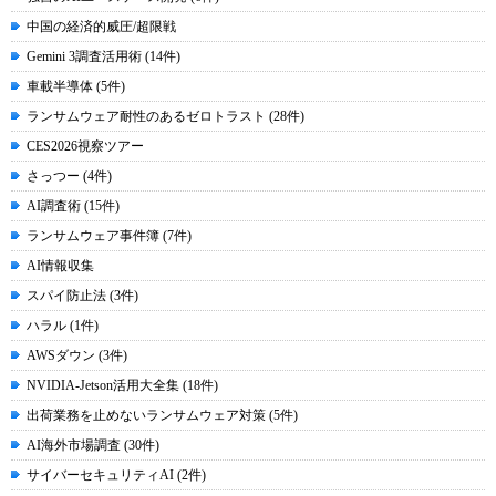
中国の経済的威圧/超限戦
Gemini 3調査活用術 (14件)
車載半導体 (5件)
ランサムウェア耐性のあるゼロトラスト (28件)
CES2026視察ツアー
さっつー (4件)
AI調査術 (15件)
ランサムウェア事件簿 (7件)
AI情報収集
スパイ防止法 (3件)
ハラル (1件)
AWSダウン (3件)
NVIDIA-Jetson活用大全集 (18件)
出荷業務を止めないランサムウェア対策 (5件)
AI海外市場調査 (30件)
サイバーセキュリティAI (2件)