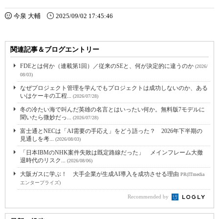
今泉 大輔
2025/09/02 17:45:46
関連記事＆ブログエントリー
FDEとは何か（連載第1回）／従来のSEと、何が決定的に違うのか
(2026/
08/03)
なぜプロジェクト管理を学んでもプロジェクトは成功しないのか、ある
いはケーキの工程...
(2026/07/28)
冬の冷たい海で叫んだ英雄の名言とはいったい何か。無料版7モデルに
聞いたら微妙だっ...
(2026/07/28)
富士通とNECは「AI需要の手応え」をどう語った？ 2026年下半期の
見通しを考...
(2026/08/03)
「日本IBMのNHK案件失敗は既定路線だった」 メインフレーム大撤
退時代のリスク...
(2026/08/06)
大阪ガスに学ぶ！ 大手企業が生成AI導入を成功させる理由
PR(ITmedia
エンタープライズ)
Recommended by