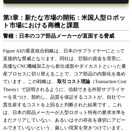
第3章：新たな市場の開拓：米国人型ロボッ
ト市場における商機と課題
警鐘：日本のコア部品メーカーが直面する脅威
Figure AIの垂直統合戦略は、日本のサプライヤーにとって
直接的な脅威となります。同社は、巨額の資金を背景に、
高価なCNC機械加工から射出成形やダイカストといった量
産プロセスに切り替えることで、コア部品の内製化を進め
ています
。この戦略は、
取引コスト理論
（Transaction Cost
Theory）で説明されるように、信頼できる外部サプライヤ
ーを見つけ、契約し、品質を保証するコストが、自社で一
貫生産するコストを上回ると判断された結果です
。これ
は、日本の部品メーカーが人型ロボット特有の要求水準を
まだクリアしていない、あるいはその存在を適切にアピー
ルできていないという、厳しい現実を突きつけています。