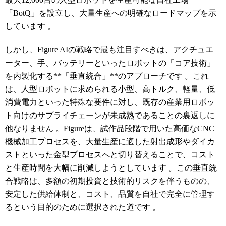
「BotQ」を設立し、大量生産への明確なロードマップを示
しています
。
しかし、Figure AIの戦略で最も注目すべきは、アクチュエ
ーター、手、バッテリーといったロボットの「コア技術」
を内製化する**「垂直統合」**のアプローチです
。これ
は、人型ロボットに求められる小型、高トルク、軽量、低
消費電力といった特殊な要件に対し、既存の産業用ロボッ
ト向けのサプライチェーンが未成熟であることの裏返しに
他なりません
。Figureは、試作品段階で用いた高価なCNC
機械加工プロセスを、大量生産に適した射出成形やダイカ
ストといった金型プロセスへと切り替えることで、コスト
と生産時間を大幅に削減しようとしています
。この垂直統
合戦略は、多額の初期投資と技術的リスクを伴うものの、
安定した供給体制と、コスト、品質を自社で完全に管理す
るという目的のために選択された道です
。