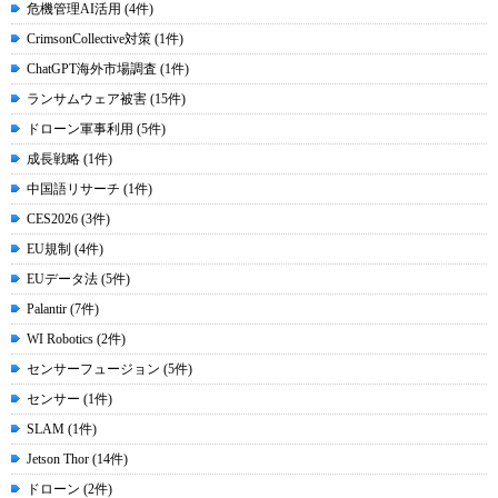
危機管理AI活用 (4件)
CrimsonCollective対策 (1件)
ChatGPT海外市場調査 (1件)
ランサムウェア被害 (15件)
ドローン軍事利用 (5件)
成長戦略 (1件)
中国語リサーチ (1件)
CES2026 (3件)
EU規制 (4件)
EUデータ法 (5件)
Palantir (7件)
WI Robotics (2件)
センサーフュージョン (5件)
センサー (1件)
SLAM (1件)
Jetson Thor (14件)
ドローン (2件)