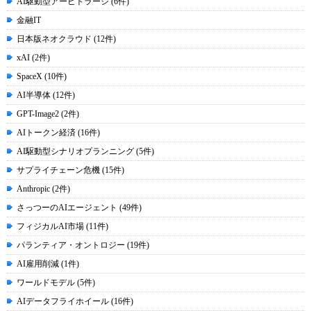
AI駆動型アービトラージ (6件)
金融IT
日本版ネオクラウド (12件)
xAI (2件)
SpaceX (10件)
AI半導体 (12件)
GPT-Image2 (2件)
AIトークン経済 (16件)
AI駆動型シナリオプランニング (5件)
サプライチェーン危機 (15件)
Anthropic (2件)
さっつーのAIエージェント (49件)
フィジカルAI市場 (11件)
パランティア・オントロジー (19件)
AI雇用削減 (1件)
ワールドモデル (5件)
AIデータフライホイール (16件)