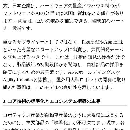
方、日本企業は、ハードウェアの量産ノウハウを持つが、
ソフトウェアやAIの分野では米国に遅れをとる傾向があり
ます
。両者は、互いの弱みを補完できる、理想的なパート
ナー候補です。
単なるサプライヤーとしてではなく、Figure AIやApptronik
といった有望なスタートアップに
出資
し、共同開発チーム
を立ち上げるべきです
。これは、技術的知見の獲得だけで
なく、製品設計の初期段階から関与し、自社部品の採用を
確実にするための最善策です。ANAホールディングスが
Agility Roboticsと提携し、屋外用人型ロボットの開発に取り
組んだ事例は、このモデルの有効性を示しています
。
3. コア技術の標準化とエコシステム構築の主導
ロボティクス産業が自動車産業のように大規模に成長する
ためには、主要部品の「標準化」が不可欠です
。現在、各