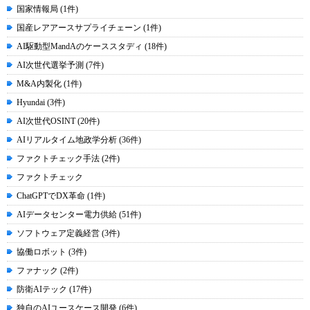
国家情報局 (1件)
国産レアアースサプライチェーン (1件)
AI駆動型MandAのケーススタディ (18件)
AI次世代選挙予測 (7件)
M&A内製化 (1件)
Hyundai (3件)
AI次世代OSINT (20件)
AIリアルタイム地政学分析 (36件)
ファクトチェック手法 (2件)
ファクトチェック
ChatGPTでDX革命 (1件)
AIデータセンター電力供給 (51件)
ソフトウェア定義経営 (3件)
協働ロボット (3件)
ファナック (2件)
防衛AIテック (17件)
独自のAIユースケース開発 (6件)