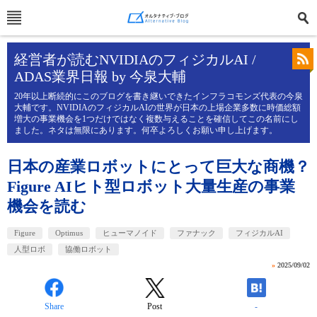
経営者が読むNVIDIAのフィジカルAI /
ADAS業界日報 by 今泉大輔
20年以上断続的にこのブログを書き継いできたインフラコモンズ代表の今泉
大輔です。NVIDIAのフィジカルAIの世界が日本の上場企業多数に時価総額
増大の事業機会を1つだけではなく複数与えることを確信してこの名前にし
ました。ネタは無限にあります。何卒よろしくお願い申し上げます。
日本の産業ロボットにとって巨大な商機？
Figure AIヒト型ロボット大量生産の事業
機会を読む
Figure
Optimus
ヒューマノイド
ファナック
フィジカルAI
人型ロボ
協働ロボット
»
2025/09/02
Share
Post
-