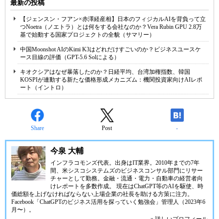
最新の投稿
【ジェンスン・フアン×赤澤経産相】日本のフィジカルAIを背負って立
つNoetra（ノエトラ）とは何をする会社なのか？Vera Rubin GPU 2.8万
基で始動する国家プロジェクトの全貌（サマリー）
中国Moonshot AIのKimi K3はどれだけすごいのか？ビジネスユースケ
ース目線の評価（GPT-5.6 Solによる）
キオクシアはなぜ暴落したのか？日経平均、台湾加権指数、韓国
KOSPIが連動する新たな価格形成メカニズム：機関投資家向けAIレポ
ート（イントロ）
Share
Post
-
今泉 大輔
インフラコモンズ代表。出身はIT業界。2010年までの7年
間、米シスコシステムズのビジネスコンサル部門にリサー
チャーとして勤務。金融・流通・電力・自動車の経営者向
けレポートを多数作成。 現在はChatGPT等のAIを駆使、時
価総額を上げなければならない上場企業の社長を助ける方策に注力。
Facebook「ChatGPTのビジネス活用を探っていく勉強会」管理人（2023年6
月〜）。
» 詳しいプロフィール