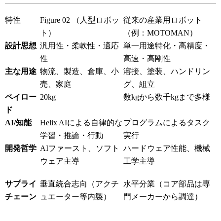
特性
Figure 02 （人型ロボッ
従来の産業用ロボット
ト）
（例：MOTOMAN）
設計思想
汎用性・柔軟性・適応
単一用途特化・高精度・
性
高速・高剛性
主な用途
物流、製造、倉庫、小
溶接、塗装、ハンドリン
売、家庭
グ、組立
ペイロー
20kg
数kgから数千kgまで多様
ド
AI/知能
Helix AIによる自律的な
プログラムによるタスク
学習・推論・行動
実行
開発哲学
AIファースト、ソフト
ハードウェア性能、機械
ウェア主導
工学主導
サプライ
垂直統合志向（アクチ
水平分業（コア部品は専
チェーン
ュエーター等内製）
門メーカーから調達）