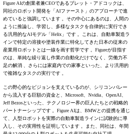
Figure AIの創業者兼CEOであるブレット・アドコックは、
同社のロボット開発を「AIファースト」のアプローチで進
めていると強調しています
。その中心にあるのは、人間の
ように推論し、学習し、多様なタスクを自律的に実行でき
る汎用的なAIモデル「Helix」です
。これは、自動車製造ラ
インで特定の溶接や塗装作業に特化してきた日本の従来の
産業用ロボットとは一線を画す哲学です
。Figureが目指す
のは、単純な繰り返し作業の自動化だけでなく、労働力不
足の解消
、さらには家庭内での家事といった、より汎用的
で複雑なタスクの実行です
。
この野心的なビジョンを支えているのが、シリコンバレー
から流入する巨額の資金と、Microsoft、Nvidia、OpenAI、
Jeff Bezosといった、テクノロジー界の巨人たちとの戦略的
パートナーシップです
。Figure AIは、BMWとの提携を通じ
て、人型ロボットを実際の自動車製造ラインに試験的に導
入し、その実用性を証明しています
。また、同社は、年間
最大12,000台の人型ロボットを生産可能な自社工場