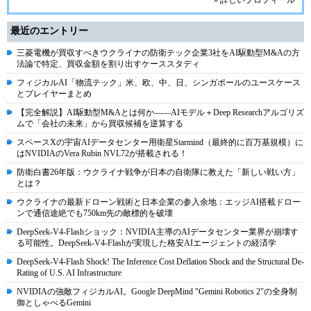
最近のエントリー
三菱電機が買収すべきウクライナの防衛テック企業3社をAI駆動型M&Aの方
法論で特定、買収金額を割り出すケーススタディ
フィジカルAI「物流テック」米、欧、中、日、シンガポールのユースケース
とプレイヤーまとめ
【完全解説】AI駆動型M&Aとは何か――AIモデル＋Deep Researchアルゴリズ
ムで「会社の未来」から買収候補を逆算する
スペースXの宇宙AIデータセンター用衛星Starmind（最終的に百万基規模）に
はNVIDIAのVera Rubin NVL72が搭載される！
防衛白書26年版：ウクライナ戦争が日本の自衛隊に教えた「新しい戦い方」
とは？
ウクライナの最新ドローン戦術と日本企業の参入余地：エッジAI搭載ドロー
ンで通信途絶でも750km先の敵標的を破壊
DeepSeek-V4-Flashショック：NVIDIA主導のAIデータセンター業界が崩壊す
る可能性。DeepSeek-V4-Flashが実現した格安AIエージェントの経済学
DeepSeek-V4-Flash Shock! The Inference Cost Deflation Shock and the Structural De-
Rating of U.S. AI Infrastructure
NVIDIAの強敵フィジカルAI。Google DeepMind "Gemini Robotics 2"の全身制
御としゃべるGemini