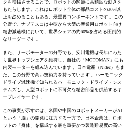
クを増幅させることで、ロボットの関節に高精度な動きを
もたらします。これはロボット全体の部品コストの30%以
上を占めることもある、最重要コンポーネントです
。この
分野で、ナブテスコは中型から大型の産業用ロボット向け
精密減速機において、世界シェアの約60%を占める圧倒的
なリーダーです
。
また、サーボモーターの分野でも、安川電機は長年にわた
り世界トップシェアを維持し、自社の「MOTOMAN」にも
内製モーターを組み込んでいます
。日本電産（Nidec）もま
た、この分野で高い技術力を持っています
。ハーモニック
ドライブ減速機で知られるハーモニック・ドライブ・シス
テムズも、人型ロボットに不可欠な精密部品を供給するキ
ープレイヤーです
。
この事実が示すのは、米国や中国のロボットメーカーがAI
という「脳」の開発に注力する一方で、日本企業は、ロボ
ットの「身体」を構成する最も重要かつ製造難易度の高い