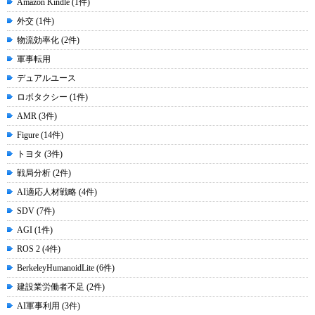
Amazon Kindle (1件)
外交 (1件)
物流効率化 (2件)
軍事転用
デュアルユース
ロボタクシー (1件)
AMR (3件)
Figure (14件)
トヨタ (3件)
戦局分析 (2件)
AI適応人材戦略 (4件)
SDV (7件)
AGI (1件)
ROS 2 (4件)
BerkeleyHumanoidLite (6件)
建設業労働者不足 (2件)
AI軍事利用 (3件)