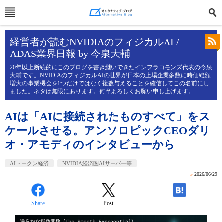
経営者が読むNVIDIAのフィジカルAI /
ADAS業界日報 by 今泉大輔
20年以上断続的にこのブログを書き継いできたインフラコモンズ代表の今泉
大輔です。NVIDIAのフィジカルAIの世界が日本の上場企業多数に時価総額
増大の事業機会を1つだけではなく複数与えることを確信してこの名前にし
ました。ネタは無限にあります。何卒よろしくお願い申し上げます。
AIは「AIに接続されたものすべて」をス
ケールさせる。アンソロピックCEOダリ
オ・アモディのインタビューから
AIトークン経済
NVIDIA経済圏AIサーバー等
»
2026/06/29
Share
Post
-