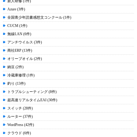
新人研修 (1件)
Azure (3件)
全国青少年読書感想文コンクール (1件)
CUCM (1件)
無線LAN (6件)
アンチウイルス (3件)
商社ERP (13件)
オリーブオイル (2件)
納豆 (2件)
冷蔵庫修理 (1件)
釣り (13件)
トラブルシューティング (8件)
超高速リアルタイムEAI (30件)
スイッチ (28件)
ルーター (37件)
WordPress (42件)
クラウド (6件)