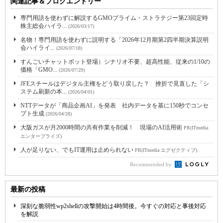
関連記事＆ブログエントリー
専門用語を使わずに解説するGMOプライム・ストラテジー第23回定時
株主総会ハイラ...
(2026/03/17)
名物！専門用語を使わずに説明する「2026年12月期第2四半期決算説明
会ハイライ...
(2026/07/18)
すんごいチャットボット登場）シナリオ不要、超高性能、従来の1/10の
価格「GMO...
(2026/07/29)
JFEスチールはデジタル主権をどう取り戻した？ 挫折で見直した「シ
ステム刷新の本...
(2026/04/01)
NTTデータが「商品企画AI」を発表 社内データを基に150秒でコンセ
プト生成
(2026/04/28)
大阪ガスが月2000時間の共有作業を削減！ 現場のAI活用術
PR(ITmedia
エンタープライズ)
人が足りない、でもIT運用は止められない
PR(ITmedia エグゼクティブ)
Recommended by
最新の投稿
深刻な脆弱性wp2shellの攻撃開始は4時間後。今すぐの対応と事後対応
を解説