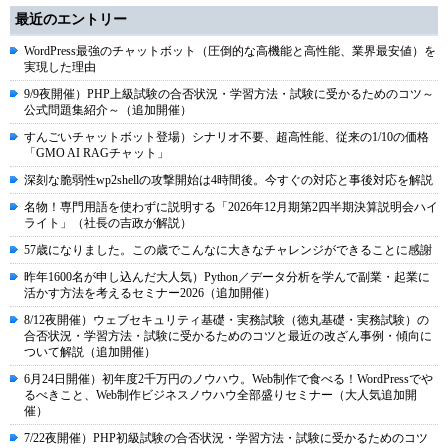
最近のエントリー
WordPress最強のチャットボット（圧倒的な高機能と高性能、業界最安値）を
実現した理由
9/9夜開催）PHP上級試験の合否状況・学習方法・試験に受かるためのコツ～
公式問題集紹介～（追加開催）
すんごいチャットボット登場）シナリオ不要、超高性能、従来の1/10の価格
「GMO AI RAGチャット」
深刻な脆弱性wp2shellの攻撃開始は4時間後。今すぐの対応と事後対応を解説
名物！専門用語を使わずに説明する「2026年12月期第2四半期決算説明会ハイ
ライト」（社長の吉政が解説）
57歳になりました。この歳でこんなに大きなチャレンジができることに感謝
昨年1600名が申し込んだ大人気）Python／データ分析を学んで副業・起業に
活かす方法を考えるセミナー2026（追加開催）
8/12夜開催）ウェブセキュリティ基礎・実務試験（徳丸基礎・実務試験）の
合否状況・学習方法・試験に受かるためのコツと最近の改ざん事例・傾向に
ついて解説（追加開催）
6月24日開催）初年度2千万円のノウハウ。Web制作で食べる！WordPressでや
るべきこと、Web制作ビジネスノウハウ全部盛りセミナー（大人気追加開
催）
7/22夜開催）PHP初級試験の合否状況・学習方法・試験に受かるためのコツ