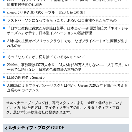
情報非保持化の仕組み
cheeroより巻き取り式ケーブル USB-C to C発表！
ラストパーソンになってもらうこと、あるいは自主性をもたらすもの
「日本は改良は得意だが創造は苦手」は本当か----新原浩朗氏の「ネオ・ジャ
ポニズム」が示す、日本型イノベーションの設計原理
AI市場の主流がパブリッククラウドでも、なぜプライベートAIに商機が生ま
れるのか
その「なんて」が、切り捨てているものについて
2040年、事務職は437万人余り、AI人材は339万人足りない----「人手不足」の
一言では語れない、日本の労働市場の本当の姿
LLMの固有名：Sonnet 5
AI推論によるプライバシーリスクとは何か、Gartnerの2029年予測から考える
企業のAIガバナンス
オルタナティブ・ブログは、専門スタッフにより、企画・構成されていま
す。入力頂いた内容は、アイティメディアの他、オルタナティブ・ブロ
グ、及び本記事執筆会社に提供されます。
オルタナティブ・ブログ GUIDE