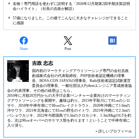
名物！専門用語を使わずに説明する「2026年12月期第2四半期決算説明
会ハイライト」（社長の吉政が解説）
57歳になりました。この歳でこんなに大きなチャレンジができること
に感謝
Share
Post
-
吉政 忠志
国内初のマーケティングアウトソーシング専門の会社
吉政
創成株式会社
の代表取締役、
PHP技術者認定機構
の理事
長、
BOSS-CON JAPAN
の理事長、
Rails技術者認定試験運営
委員会
の理事長、
一般社団法人Pythonエンジニア育成推進協
会
の代表理事。その他の経歴は
こちら
。
2010年に月額20万円からの大手IT企業/ベンチャー企業向けのマーケティン
グアウトソーシングを展開中。趣味は釣り。2015年手取川にて81㎝のシロ
サケ、2018年中禅寺湖にて86㎝のレイクトラウト、2020年沖縄にて1.6mの
沖サワラ、2021年北海道にて83㎝の野生のイトウ、2021年沖縄にて2.3mの
バショウカジキ、2022年与那国島で3.3mのクロカジキ、1.3m30kgのGTを釣
る。次は90㎝オーバーのサケマス類を釣ります！ということで中禅寺湖に
入り浸り。
» 詳しいプロフィール