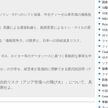
国産
AI
AI
からガソリン・EVへのシフト加速、中古ディーゼル車市場の価格急
M&
Hyun
（MGO）高騰による運賃転嫁と、航路変更によるトン・マイルの変
AI次
AI
における「価格競争力」の限界と、日本への供給波及リスク。
ファ
ファ
Cha
pler、IEA、ロイター等のデータソースに基づく客観的な事実を中
AI
ソフ
協働
のか」の力学を、経営者が直感的に理解できる図式的説明（テ
ファ
防衛A
次的リスク（アジア市場への飛び火）」について、具
独自
測せよ。
中国
Gem
車載
ラン