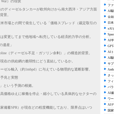
ng War）の現状
ファ
GC）発のディーゼルタンカーが欧州向けから南大西洋・アジア方面
AI
と背景。
金融
日本
・南米市場との間で発生している「価格スプレッド（裁定取引の
xAI 
Spac
いは変更してまで他地域へ転売している経済的力学の分析。
AI半
負の遺産」
GPT-
AI
Long Gasoline（ディーゼル不足・ガソリン余剰）」の構造的背景。
AI
」が現在の供給網の脆弱性にどう直結しているか。
サプ
ーゼル輸入（約1mbpd）に与えている物理的な遮断影響。
Anth
さっ
on）の予兆と実態
フィ
る」という予測の根拠。
パラ
AI雇
、高価格ゆえに稼働を停止・縮小している具体的なセクターの
ワー
AI
国家備蓄SPR）が現在どの程度機能しており、限界点はいつ
国家