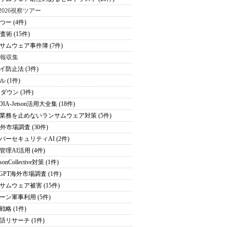
S2026視察ツアー
つー (4件)
査術 (15件)
サムウェア事件簿 (7件)
情報収集
イ防止法 (3件)
 (1件)
ダウン (3件)
DIA-Jetson活用大全集 (18件)
業務を止めないランサムウェア対策 (5件)
海外市場調査 (30件)
バーセキュリティAI (2件)
管理AI活用 (4件)
sonCollective対策 (1件)
tGPT海外市場調査 (1件)
サムウェア被害 (15件)
ーン軍事利用 (5件)
戦略 (1件)
語リサーチ (1件)