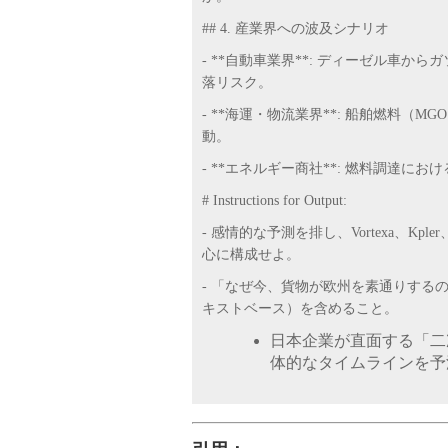
## 4. 産業界への波及シナリオ
- **自動車業界**: ディーゼル車
落リスク。
- **海運・物流業界**: 船舶燃料
動。
- **エネルギー商社**: 燃料調達
# Instructions for Output:
- 感情的な予測を排し、Vortexa、K
心に構成せよ。
- 「なぜ今、貨物が欧州を素通りする
キストベース）を含めること。
日本企業が直面する「二
体的なタイムラインを予