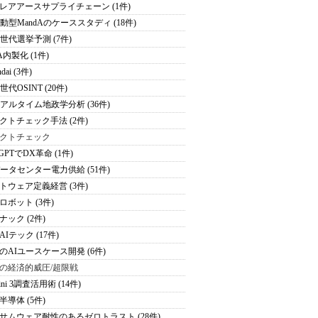
レアアースサプライチェーン (1件)
駆動型MandAのケーススタディ (18件)
次世代選挙予測 (7件)
A内製化 (1件)
dai (3件)
世代OSINT (20件)
リアルタイム地政学分析 (36件)
クトチェック手法 (2件)
クトチェック
tGPTでDX革命 (1件)
データセンター電力供給 (51件)
トウェア定義経営 (3件)
ロボット (3件)
ナック (2件)
Iテック (17件)
のAIユースケース開発 (6件)
の経済的威圧/超限戦
ini 3調査活用術 (14件)
半導体 (5件)
サムウェア耐性のあるゼロトラスト (28件)