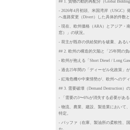
## 1. 貨物の動的再配分（Global Biddi
- 2026年4月初頭、米国湾岸（US
へ進路変更（Divert）した具体的件数
- 現在、欧州価格（ARA）とアジア
窓）」の状況。
- 荷主が既存の供給契約を破棄、ある
## 2. 欧州の構造的欠陥と「25年間の
- 欧州が抱える「Short Diesel / 
- 過去25年間の「ディーゼル化政策
- 紅海危機や中東情勢が、欧州へのディ
## 3. 需要破壊（Demand Destructi
- 「需要の3〜6%が消失する必要があ
- 物流、農業、建設、製造業において
特定。
- バッファ（在庫、製油所の柔軟性、
か。