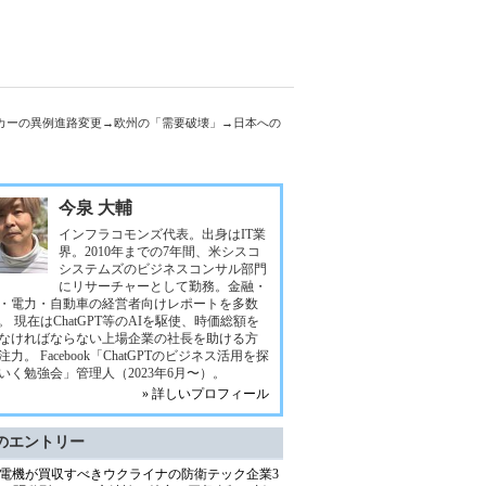
カーの異例進路変更→欧州の「需要破壊」→日本への
今泉 大輔
インフラコモンズ代表。出身はIT業
界。2010年までの7年間、米シスコ
システムズのビジネスコンサル部門
にリサーチャーとして勤務。金融・
・電力・自動車の経営者向けレポートを多数
。 現在はChatGPT等のAIを駆使、時価総額を
なければならない上場企業の社長を助ける方
注力。 Facebook「ChatGPTのビジネス活用を探
いく勉強会」管理人（2023年6月〜）。
» 詳しいプロフィール
のエントリー
電機が買収すべきウクライナの防衛テック企業3