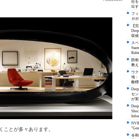
社を
出す
フィ
ガポ
【完
De
収候
スペ
St
Ru
防衛
教え
ウク
地：
敵標
Dee
セン
が実
Deep
Shock
Infra
NVI
"Ge
くことが多々あります。
令和