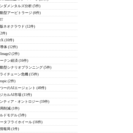
ンダメンタルズ分析 (5件)
駆動型アービトラージ (6件)
IT
版ネオクラウド (12件)
(2件)
eX (10件)
導体 (12件)
Image2 (2件)
トークン経済 (16件)
駆動型シナリオプランニング (5件)
ライチェーン危機 (15件)
ropic (2件)
つーのAIエージェント (49件)
ジカルAI市場 (11件)
ンティア・オントロジー (19件)
用削減 (1件)
ルドモデル (5件)
データフライホイール (16件)
情報局 (1件)