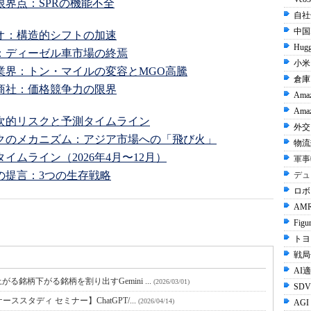
の限界点：SPRの機能不全
自社
中国I
リオ：構造的シフトの加速
Hugg
業界：ディーゼル車市場の終焉
小米 
物流業界：トン・マイルの変容とMGO高騰
倉庫
ー商社：価格競争力の限界
Ama
Amaz
二次的リスクと予測タイムライン
外交 
リスクのメカニズム：アジア市場への「飛び火」
物流
測タイムライン（2026年4月〜12月）
軍事
への提言：3つの生存戦略
デュ
ロボ
AMR
Figu
トヨタ
戦局
AI
銘柄下がる銘柄を割り出すGemini ...
(2026/03/01)
SDV
スタディ セミナー】ChatGPT/...
(2026/04/14)
AGI