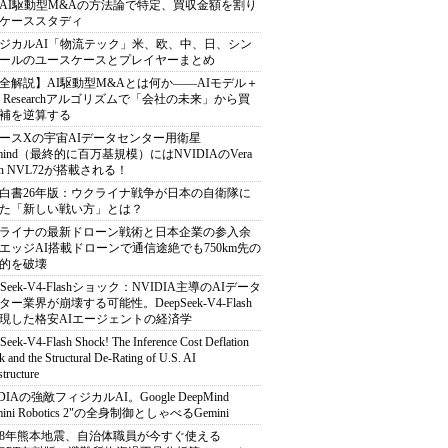
AI駆動型M&Aの方法論で特定、買収金額を割り
ケーススタディ
ジカルAI「物流テック」米、欧、中、日、シン
ールのユースケースとプレイヤーまとめ
全解説】AI駆動型M&Aとは何か――AIモデル＋
ep Researchアルゴリズムで「会社の未来」から買
補を逆算する
ースXの宇宙AIデータセンター用衛星
armind（最終的に百万基規模）にはNVIDIAのVera
bin NVL72が搭載される！
白書26年版：ウクライナ戦争が日本の自衛隊に
た「新しい戦い方」とは？
ライナの最新ドローン戦術と日本企業の参入余
エッジAI搭載ドローンで通信途絶でも750km先の
的を破壊
pSeek-V4-Flashショック：NVIDIA主導のAIデータ
ター業界が崩壊する可能性。DeepSeek-V4-Flash
現した格安AIエージェントの経済学
Seek-V4-Flash Shock! The Inference Cost Deflation
 and the Structural De-Rating of U.S. AI
structure
DIAの強敵フィジカルAI。Google DeepMind
mini Robotics 2"の全身制御としゃべるGemini
8年熊本地震、自治体職員が今すぐ使える