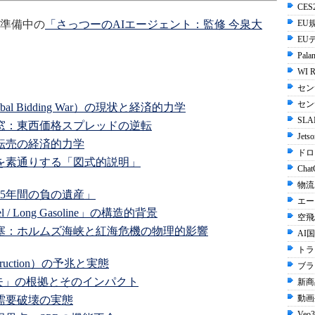
CES2
準備中の
「さっつーのAIエージェント：監修 今泉大
EU規
EU
Palan
WI R
セン
セン
al Bidding War）の現状と経済的力学
SLA
引の窓：東西価格スプレッドの逆転
Jets
と転売の経済的力学
ドロ
欧州を素通りする「図式的説明」
Chat
物流
25年間の負の遺産」
エー
esel / Long Gasoline」の構造的背景
空飛
的閉塞：ホルムズ海峡と紅海危機の物理的影響
AI国
トラ
struction）の予兆と実態
ブラ
%消失」の根拠とそのインパクト
新商
動画生
別需要破壊の実態
Veo3