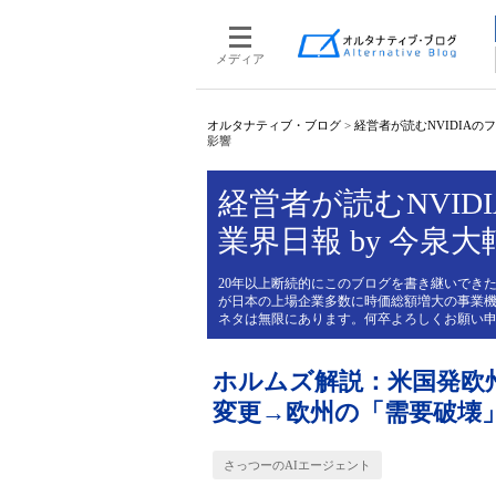
メディア
オルタナティブ・ブログ
>
経営者が読むNVIDIAのフィ
影響
経営者が読むNVIDI
業界日報 by 今泉大
20年以上断続的にこのブログを書き継いできた
が日本の上場企業多数に時価総額増大の事業機
ネタは無限にあります。何卒よろしくお願い
ホルムズ解説：米国発欧
変更→欧州の「需要破壊
さっつーのAIエージェント