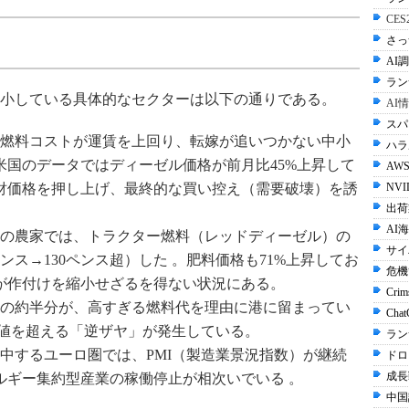
CE
さっ
AI調
ラン
小している具体的なセクターは以下の通りである。
AI
スパ
燃料コストが運賃を上回り、転嫁が追いつかない中小
ハラル
米国のデータではディーゼル価格が前月比45%上昇して
AWS
財価格を押し上げ、最終的な買い控え（需要破壊）を誘
NVI
出荷
AI
ャーの農家では、トラクター燃料（レッドディーゼル）の
サイ
ンス→130ペンス超）した 。肥料価格も71%上昇してお
危機
が作付けを縮小せざるを得ない状況にある。
Crim
船団の約半分が、高すぎる燃料代を理由に港に留まってい
Cha
卸値を超える「逆ザヤ」が発生している。
ラン
集中するユーロ圏では、PMI（製造業景況指数）が継続
ドロ
成長
ルギー集約型産業の稼働停止が相次いでいる 。
中国