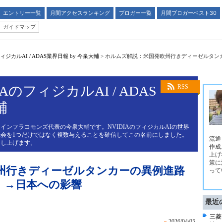
エントリー一覧
月間アクセスランキング
ブロガー一覧
月間ブロガーベスト30
ガイドマップ
ジカルAI / ADAS業界日報 by 今泉大輔
>
ホルムズ解説：米国発欧州行きディーゼルタン
AのフィジカルAI / ADAS
RSS
輔
インフラコモンズ代表の今泉大輔です。NVIDIAのフィジカルAIの世界
会を1つだけではなく複数与えることを確信してこの名前にしました。
流通
申し上げます。
作成
上げ
策に
州行きディーゼルタンカーの異例進路
って
」→日本への影響
最近
三菱
»
2026/04/05