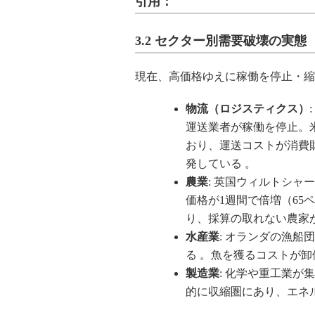
引用：
3.2 セクター別需要破壊の実態
現在、高価格ゆえに稼働を停止・縮
物流（ロジスティクス）
:
運送業者が稼働を停止。
おり、運送コストが消費
発している 。
農業
: 英国ウィルトシ
価格が1週間で倍増（65ペ
り、採算の取れない農家
水産業
: オランダの漁
る 。魚を獲るコストが
製造業
: 化学や重工業が
的に収縮圏にあり、エネ