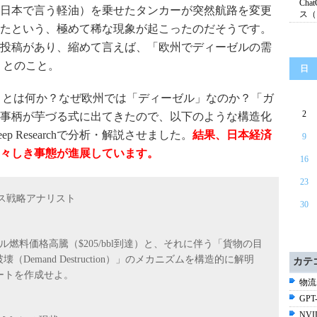
Ch
日本で言う軽油）を乗せたタンカーが突然航路を変更
ス（
たという、極めて稀な現象が起こったのだそうです。
投稿があり、縮めて言えば、「欧州でディーゼルの需
」とのこと。
日
ction）」とは何か？なぜ欧州では「ディーゼル」なのか？「ガ
2
事柄が芋づる式に出てきたので、以下のような構造化
eep Researchで分析・解説させました。
結果、日本経済
9
々しき事態が進展しています。
16
23
ィクス戦略アナリスト
30
ル燃料価格高騰（$205/bbl到達）と、それに伴う「貨物の目
壊（Demand Destruction）」のメカニズムを構造的に解明
カテ
ートを作成せよ。
物流
GPT-
NV