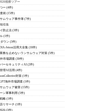
S2026視察ツアー
つー (4件)
査術 (15件)
サムウェア事件簿 (7件)
情報収集
イ防止法 (3件)
 (1件)
ダウン (3件)
DIA-Jetson活用大全集 (18件)
業務を止めないランサムウェア対策 (5件)
海外市場調査 (30件)
バーセキュリティAI (2件)
管理AI活用 (4件)
sonCollective対策 (1件)
tGPT海外市場調査 (1件)
サムウェア被害 (15件)
ーン軍事利用 (5件)
戦略 (1件)
語リサーチ (1件)
026 (3件)