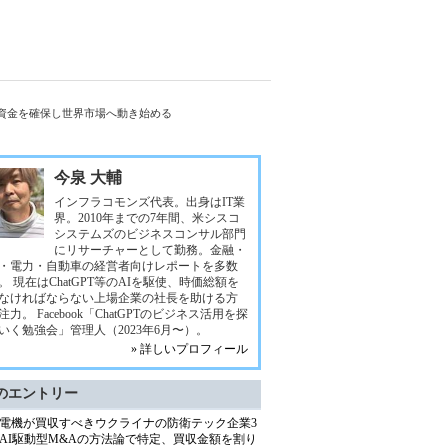
の資金を確保し世界市場へ動き始める
今泉 大輔
インフラコモンズ代表。出身はIT業
界。2010年までの7年間、米シスコ
システムズのビジネスコンサル部門
にリサーチャーとして勤務。金融・
・電力・自動車の経営者向けレポートを多数
。 現在はChatGPT等のAIを駆使、時価総額を
なければならない上場企業の社長を助ける方
注力。 Facebook「ChatGPTのビジネス活用を探
いく勉強会」管理人（2023年6月〜）。
» 詳しいプロフィール
のエントリー
電機が買収すべきウクライナの防衛テック企業3
AI駆動型M&Aの方法論で特定、買収金額を割り