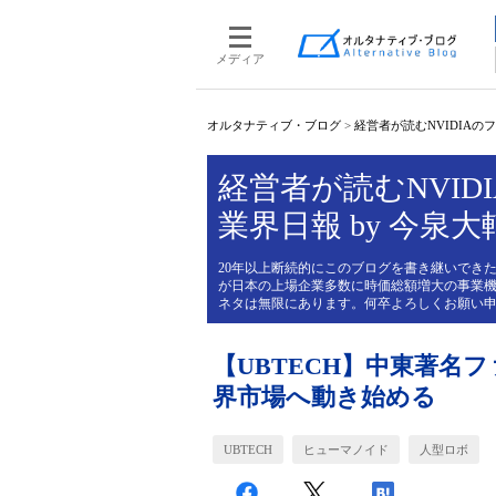
メディア
オルタナティブ・ブログ
>
経営者が読むNVIDIAのフィ
経営者が読むNVIDI
業界日報 by 今泉大
20年以上断続的にこのブログを書き継いできた
が日本の上場企業多数に時価総額増大の事業機
ネタは無限にあります。何卒よろしくお願い
【UBTECH】中東著名
界市場へ動き始める
UBTECH
ヒューマノイド
人型ロボ