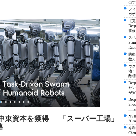
出す
フィ
ガポ
【完
De
収候
スペ
St
Ru
防衛
教え
ウク
地：
敵標
Dee
セン
が実
Deep
Shock
Infra
NVI
ルの中東資本を獲得──「スーパー工場」
"Ge
略
令和
Ch