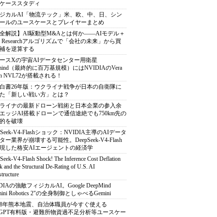
ケーススタディ
ジカルAI「物流テック」米、欧、中、日、シン
ールのユースケースとプレイヤーまとめ
全解説】AI駆動型M&Aとは何か――AIモデル＋
ep Researchアルゴリズムで「会社の未来」から買
補を逆算する
ースXの宇宙AIデータセンター用衛星
armind（最終的に百万基規模）にはNVIDIAのVera
bin NVL72が搭載される！
白書26年版：ウクライナ戦争が日本の自衛隊に
た「新しい戦い方」とは？
ライナの最新ドローン戦術と日本企業の参入余
エッジAI搭載ドローンで通信途絶でも750km先の
的を破壊
pSeek-V4-Flashショック：NVIDIA主導のAIデータ
ター業界が崩壊する可能性。DeepSeek-V4-Flash
現した格安AIエージェントの経済学
Seek-V4-Flash Shock! The Inference Cost Deflation
 and the Structural De-Rating of U.S. AI
structure
DIAの強敵フィジカルAI。Google DeepMind
mini Robotics 2"の全身制御としゃべるGemini
8年熊本地震、自治体職員が今すぐ使える
atGPT有料版・避難所物資過不足分析等ユースケー