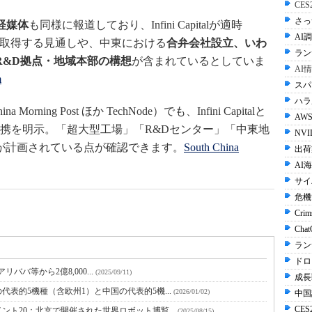
CE
さっ
経媒体
も同様に報道しており、Infini Capitalが適時
AI調
まで取得する見通しや、中東における
合弁会社設立、いわ
ラン
R&D拠点・地域本部の構想
が含まれているとしていま
AI
m
スパ
ハラル
Morning Post ほか TechNode）でも、Infini Capitalと
AWS
提携を明示。「超大型工場」「R&Dセンター」「中東地
NVI
が計画されている点が確認できます。
South China
出荷
AI
サイ
危機
Crim
Cha
ラン
ドロ
アリババ等から2億8,000...
(2025/09/11)
成長
表的5機種（含欧州1）と中国の代表的5機...
(2026/01/02)
中国
CES2
ト20：北京で開催された世界ロボット博覧...
(2025/08/15)