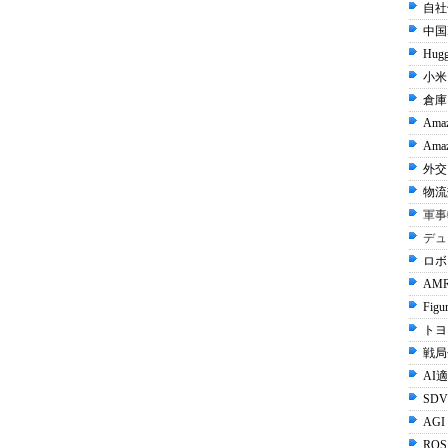
自社
中国I
Hugg
小米 
倉庫
Ama
Amaz
外交 
物流
軍事
デュ
ロボ
AMR
Figu
トヨタ
戦局
AI
SDV
AGI
ROS 