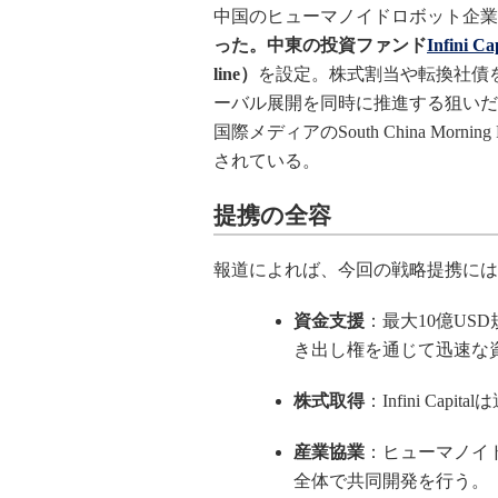
中国のヒューマノイドロボット企業
った。中東の投資ファンド
Infini Ca
line）
を設定。株式割当や転換社債
ーバル展開を同時に推進する狙いだ
国際メディアのSouth China Mor
されている。
提携の全容
報道によれば、今回の戦略提携には
資金支援
：最大10億U
き出し権を通じて迅速な
株式取得
：Infini Ca
産業協業
：ヒューマノイ
全体で共同開発を行う。