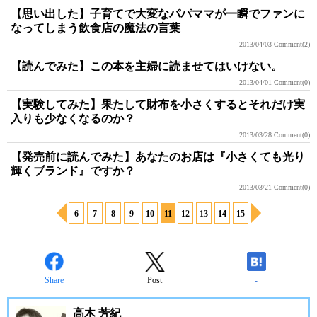
【思い出した】子育てで大変なパパママが一瞬でファンに
なってしまう飲食店の魔法の言葉
2013/04/03
Comment(2)
【読んでみた】この本を主婦に読ませてはいけない。
2013/04/01
Comment(0)
【実験してみた】果たして財布を小さくするとそれだけ実
入りも少なくなるのか？
2013/03/28
Comment(0)
【発売前に読んでみた】あなたのお店は『小さくても光り
輝くブランド』ですか？
2013/03/21
Comment(0)
6
7
8
9
10
11
12
13
14
15
Share
Post
-
高木 芳紀