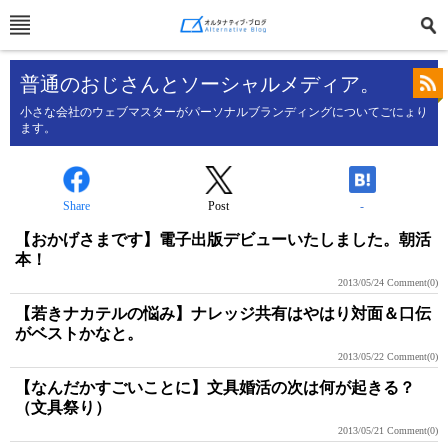
普通のおじさんとソーシャルメディア。
小さな会社のウェブマスターがパーソナルブランディングについてごにょり
ます。
Share
Post
-
【おかげさまです】電子出版デビューいたしました。朝活
本！
2013/05/24
Comment(0)
【若きナカテルの悩み】ナレッジ共有はやはり対面＆口伝
がベストかなと。
2013/05/22
Comment(0)
【なんだかすごいことに】文具婚活の次は何が起きる？
（文具祭り）
2013/05/21
Comment(0)