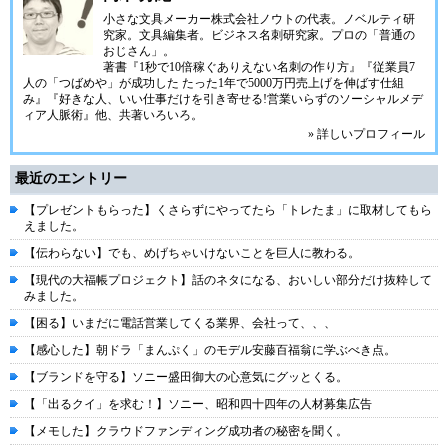
小さな文具メーカー株式会社ノウトの代表。ノベルティ研
究家。文具編集者。ビジネス名刺研究家。プロの「普通の
おじさん」。
著書『1秒で10倍稼ぐありえない名刺の作り方』『従業員7
人の「つばめや」が成功した たった1年で5000万円売上げを伸ばす仕組
み』『好きな人、いい仕事だけを引き寄せる!営業いらずのソーシャルメデ
ィア人脈術』他、共著いろいろ。
» 詳しいプロフィール
最近のエントリー
【プレゼントもらった】くさらずにやってたら「トレたま」に取材してもら
えました。
【伝わらない】でも、めげちゃいけないことを巨人に教わる。
【現代の大福帳プロジェクト】話のネタになる、おいしい部分だけ抜粋して
みました。
【困る】いまだに電話営業してくる業界、会社って、、、
【感心した】朝ドラ「まんぷく」のモデル安藤百福翁に学ぶべき点。
【ブランドを守る】ソニー盛田御大の心意気にグッとくる。
【「出るクイ」を求む！】ソニー、昭和四十四年の人材募集広告
【メモした】クラウドファンディング成功者の秘密を聞く。