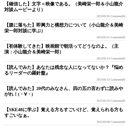
【確信した】文字＜映像である。（美崎栄一郎＆小山龍介
対談ムービーより）
2013/05/16
Comment(0)
【腹に落ちた】即興力と構想力について（小山龍介＆美崎
栄一郎対談に学ぶ）
2013/05/15
Comment(0)
【初体験してきた】映画館で朝活ってどうなのよ。（主
演：小山龍介＆美崎栄一郎）
2013/05/14
Comment(0)
【読んでみた】あなたは残念な人になってないか？『悩め
るリーダーの羅針盤』
2013/05/13
Comment(0)
【読んでみた】20代のみなさん、四の五の言わずに読みや
がれ！(・∀・)
2013/05/10
Comment(0)
【SKE48に学ぶ】覚える方もすごいけど、覚えられる方も
すごいなぁ。
2013/05/08
Comment(0)