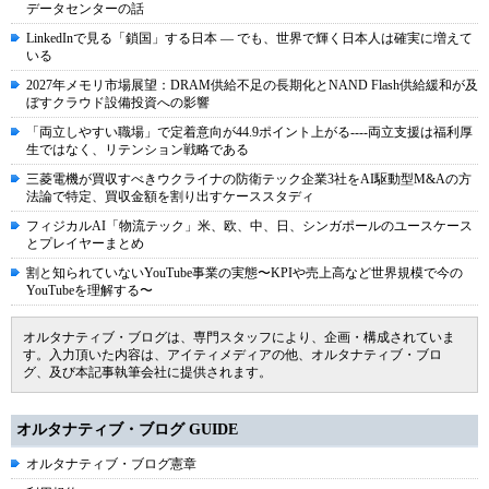
データセンターの話
LinkedInで見る「鎖国」する日本 ― でも、世界で輝く日本人は確実に増えて
いる
2027年メモリ市場展望：DRAM供給不足の長期化とNAND Flash供給緩和が及
ぼすクラウド設備投資への影響
「両立しやすい職場」で定着意向が44.9ポイント上がる----両立支援は福利厚
生ではなく、リテンション戦略である
三菱電機が買収すべきウクライナの防衛テック企業3社をAI駆動型M&Aの方
法論で特定、買収金額を割り出すケーススタディ
フィジカルAI「物流テック」米、欧、中、日、シンガポールのユースケース
とプレイヤーまとめ
割と知られていないYouTube事業の実態〜KPIや売上高など世界規模で今の
YouTubeを理解する〜
オルタナティブ・ブログは、専門スタッフにより、企画・構成されていま
す。入力頂いた内容は、アイティメディアの他、オルタナティブ・ブロ
グ、及び本記事執筆会社に提供されます。
オルタナティブ・ブログ GUIDE
オルタナティブ・ブログ憲章