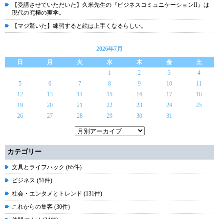
【受講させていただいた】久米先生の『ビジネスコミュニケーションII』は
現代の究極の実学。
【マジ驚いた】練習すると絵は上手くなるらしい。
2026年7月
日
月
火
水
木
金
土
1
2
3
4
5
6
7
8
9
10
11
12
13
14
15
16
17
18
19
20
21
22
23
24
25
26
27
28
29
30
31
カテゴリー
文具とライフハック (65件)
ビジネス (51件)
社会・エンタメとトレンド (131件)
これからの集客 (30件)