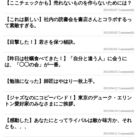
【ここチェックかも】売れないものを作らないためには？
2013/05/07
Comment(0)
【これは新しい】社内の読書会を書店さんとコラボするっ
て素敵すぎる。
2013/05/02
Comment(0)
【目撃した！】若さを保つ秘訣。
2013/05/01
Comment(0)
【昨日は牡蠣食べてきた！】「自分と違う人」に会うに
は、「◯◯の会」が一番。
2013/04/25
Comment(0)
【勉強になった】師匠はやはり一枚上手。
2013/04/22
Comment(0)
【ジャズなのにコピーバンド！】東京のデューク・エリン
トン愛好家のみなさまにご挨拶。
2013/04/16
Comment(4)
【感動した】あなたにとってライバルは敵か味方か、それ
とも、、、
2013/04/11
Comment(0)