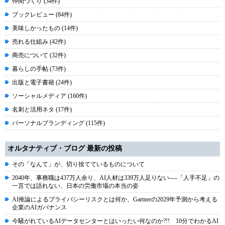
仲間づくり (34件)
ブックレビュー (84件)
美味しかったもの (14件)
売れる仕組み (42件)
商売について (32件)
暮らしの手帖 (73件)
出版と電子書籍 (24件)
ソーシャルメディア (160件)
名刺と活用ネタ (17件)
パーソナルブランディング (115件)
オルタナティブ・ブログ 最新の投稿
その「なんて」が、切り捨てているものについて
2040年、事務職は437万人余り、AI人材は339万人足りない----「人手不足」の
一言では語れない、日本の労働市場の本当の姿
AI推論によるプライバシーリスクとは何か、Gartnerの2029年予測から考える
企業のAIガバナンス
今騒がれているAIデータセンターとはいったい何なのか?!! 10分でわかるAI