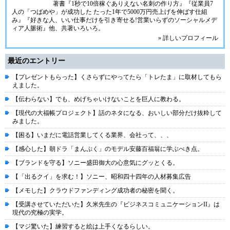
著書『1秒で10倍稼ぐありえない名刺の作り方』『従業員7
人の「つばめや」が成功した たった1年で5000万円売上げを伸ばす仕組
み』『好きな人、いい仕事だけを引き寄せる!営業いらずのソーシャルメデ
ィア人脈術』他、共著いろいろ。
» 詳しいプロフィール
最近のエントリー
【プレゼントもらった】くさらずにやってたら「トレたま」に取材してもら
えました。
【伝わらない】でも、めげちゃいけないことを巨人に教わる。
【現代の大福帳プロジェクト】話のネタになる、おいしい部分だけ抜粋して
みました。
【困る】いまだに電話営業してくる業界、会社って、、、
【感心した】朝ドラ「まんぷく」のモデル安藤百福翁に学ぶべき点。
【ブランドを守る】ソニー盛田御大の心意気にグッとくる。
【「出るクイ」を求む！】ソニー、昭和四十四年の人材募集広告
【メモした】クラウドファンディング成功者の秘密を聞く。
【受講させていただいた】久米先生の『ビジネスコミュニケーションII』は
現代の究極の実学。
【マジ驚いた】練習すると絵は上手くなるらしい。