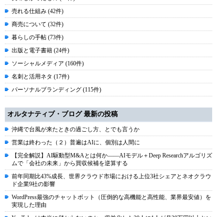
売れる仕組み (42件)
商売について (32件)
暮らしの手帖 (73件)
出版と電子書籍 (24件)
ソーシャルメディア (160件)
名刺と活用ネタ (17件)
パーソナルブランディング (115件)
オルタナティブ・ブログ 最新の投稿
沖縄で台風が来たときの過ごし方、とでも言うか
営業は終わった（２）普遍はAIに、個別は人間に
【完全解説】AI駆動型M&Aとは何か――AIモデル＋Deep Researchアルゴリズ
ムで「会社の未来」から買収候補を逆算する
前年同期比43%成長、世界クラウド市場における上位3社シェアとネオクラウ
ド企業9社の影響
WordPress最強のチャットボット（圧倒的な高機能と高性能、業界最安値）を
実現した理由