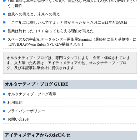
YouTuberは本当に儲からないのか。収益化した20人に1人が月30万円以上とい
う可能性
台風への備えと、未来への備え
「ご年配には難しいんですよ」と君が言ったから八月二日は年配記念日
営業は終わった（１）会ってもらえる理由が消えた
スペースXの宇宙AIデータセンター用衛星Starmind（最終的に百万基規模）に
はNVIDIAのVera Rubin NVL72が搭載される！
オルタナティブ・ブログは、専門スタッフにより、企画・構成されていま
す。入力頂いた内容は、アイティメディアの他、オルタナティブ・ブロ
グ、及び本記事執筆会社に提供されます。
オルタナティブ・ブログ GUIDE
オルタナティブ・ブログ憲章
利用規約
プライバシーポリシー
お問い合わせ
アイティメディアからのお知らせ