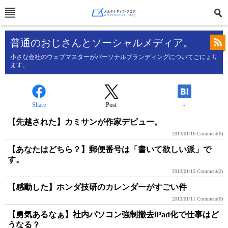
普通のおじさんとソーシャルメディア。
小さな会社のウェブマスターがパーソナルブランディングについてごにょり
ます。
Share
Post
-
【先越された】カミサンが作家デビュー。
2013/01/16
Comment(0)
【あなたはどちら？】郵便番号は「書いて欲しい派」で
す。
2013/01/15
Comment(2)
【感動した】ホンダ技研のカレンダーがすごい件
2013/01/11
Comment(0)
【勇気あるなぁ】社内パソコン強制撤去iPad化で仕事はど
うなる？