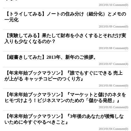
2013/01/10
Comment(0)
【トライしてみる】ノートの住み分け（細分化）とメモの
一元化
2013/01/09
Comment(0)
【実験してみる】果たして財布を小さくするとそれだけ実
入りも少なくなるのか？
2013/01/08
Comment(0)
【縦書きしてみた】2013年、新年のご挨拶。
2013/01/07
Comment(4)
【年末年始ブックマラソン】『誰でもすぐにできる 売上
が上がる キャッチコピーのつくり方』
2013/01/06
Comment(0)
【年末年始ブックマラソン】『マーケットと儲けのネタを
ヒモづけよう！ビジネスマンのための「儲かる発想」』
2013/01/05
Comment(0)
【年末年始ブックマラソン】『3年後のあなたが後悔しな
いために今すぐやるべきこと』
2013/01/04
Comment(0)