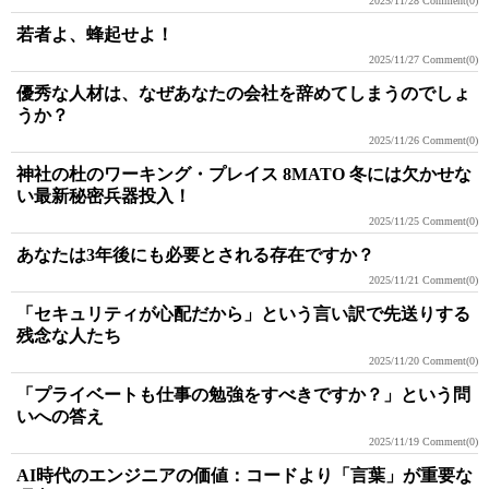
2025/11/28
Comment(0)
若者よ、蜂起せよ！
2025/11/27
Comment(0)
優秀な人材は、なぜあなたの会社を辞めてしまうのでしょ
うか？
2025/11/26
Comment(0)
神社の杜のワーキング・プレイス 8MATO 冬には欠かせな
い最新秘密兵器投入！
2025/11/25
Comment(0)
あなたは3年後にも必要とされる存在ですか？
2025/11/21
Comment(0)
「セキュリティが心配だから」という言い訳で先送りする
残念な人たち
2025/11/20
Comment(0)
「プライベートも仕事の勉強をすべきですか？」という問
いへの答え
2025/11/19
Comment(0)
AI時代のエンジニアの価値：コードより「言葉」が重要な