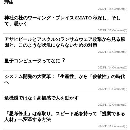
理由
2025/11/18
Comment(0)
神社の杜のワーキング・プレイス 8MATO 秋深し、そし
て、暖かく
2025/11/17
Comment(0)
アサヒビールとアスクルのランサムウェア攻撃から見る原
因と、このような状況にならないための対策
2025/11/16
Comment(0)
量⼦コンピュータってなに︖
2025/11/14
Comment(0)
システム開発の大変革：「生産性」から「俊敏性」の時代
へ
2025/11/13
Comment(0)
危機感ではなく高揚感で人を動かす
2025/11/12
Comment(0)
「思考停止」は命取り。スピード感を持って「提案できる
人材」へ変革する方法
2025/11/11
Comment(0)