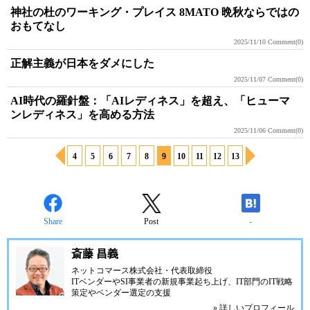
神社の杜のワーキング・プレイス 8MATO 晩秋ならではの
おもてなし
2025/11/10
Comment(0)
正解主義が日本をダメにした
2025/11/07
Comment(0)
AI時代の羅針盤：「AIレディネス」を超え、「ヒューマ
ンレディネス」を高める方法
2025/11/06
Comment(0)
4
5
6
7
8
9
10
11
12
13
Share
Post
-
斎藤 昌義
ネットコマース株式会社
・代表取締役
ITベンダーやSI事業者の新規事業起ち上げ、IT部門のIT戦略
策定やベンダー選定の支援
» 詳しいプロフィール