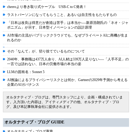
cheeroより巻き取り式ケーブル USB-C to C発表！
ラストパーソンになってもらうこと、あるいは自主性をもたらすもの
「日本は改良は得意だが創造は苦手」は本当か----新原浩朗氏の「ネオ・ジャ
ポニズム」が示す、日本型イノベーションの設計原理
AI市場の主流がパブリッククラウドでも、なぜプライベートAIに商機が生ま
れるのか
その「なんて」が、切り捨てているものについて
2040年、事務職は437万人余り、AI人材は339万人足りない----「人手不足」の
一言では語れない、日本の労働市場の本当の姿
LLMの固有名：Sonnet 5
AI推論によるプライバシーリスクとは何か、Gartnerの2029年予測から考える
企業のAIガバナンス
オルタナティブ・ブログは、専門スタッフにより、企画・構成されていま
す。入力頂いた内容は、アイティメディアの他、オルタナティブ・ブロ
グ、及び本記事執筆会社に提供されます。
オルタナティブ・ブログ GUIDE
オルタナティブ・ブログ憲章