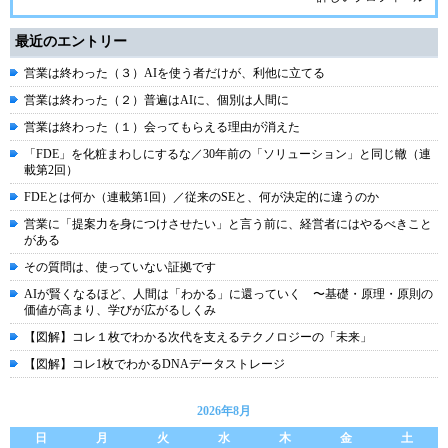
最近のエントリー
営業は終わった（３）AIを使う者だけが、利他に立てる
営業は終わった（２）普遍はAIに、個別は人間に
営業は終わった（１）会ってもらえる理由が消えた
「FDE」を化粧まわしにするな／30年前の「ソリューション」と同じ轍（連
載第2回）
FDEとは何か（連載第1回）／従来のSEと、何が決定的に違うのか
営業に「提案力を身につけさせたい」と言う前に、経営者にはやるべきこと
がある
その質問は、使っていない証拠です
AIが賢くなるほど、人間は「わかる」に還っていく 〜基礎・原理・原則の
価値が高まり、学びが広がるしくみ
【図解】コレ１枚でわかる次代を支えるテクノロジーの「未来」
【図解】コレ1枚でわかるDNAデータストレージ
2026年8月
日
月
火
水
木
金
土