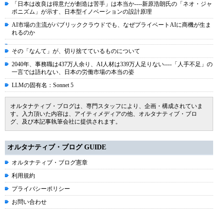
「日本は改良は得意だが創造は苦手」は本当か----新原浩朗氏の「ネオ・ジャ
ポニズム」が示す、日本型イノベーションの設計原理
AI市場の主流がパブリッククラウドでも、なぜプライベートAIに商機が生ま
れるのか
その「なんて」が、切り捨てているものについて
2040年、事務職は437万人余り、AI人材は339万人足りない----「人手不足」の
一言では語れない、日本の労働市場の本当の姿
LLMの固有名：Sonnet 5
オルタナティブ・ブログは、専門スタッフにより、企画・構成されていま
す。入力頂いた内容は、アイティメディアの他、オルタナティブ・ブロ
グ、及び本記事執筆会社に提供されます。
オルタナティブ・ブログ GUIDE
オルタナティブ・ブログ憲章
利用規約
プライバシーポリシー
お問い合わせ