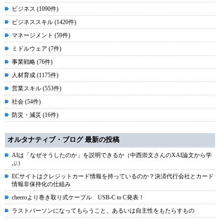
ビジネス (1090件)
ビジネススキル (1420件)
マネージメント (59件)
ミドルウェア (7件)
事業戦略 (76件)
人材育成 (1175件)
営業スキル (553件)
社会 (54件)
防災・減災 (16件)
オルタナティブ・ブログ 最新の投稿
AIは「なぜそうしたのか」を説明できるか（中西崇文さんのXAI論文から学
ぶ）
ECサイトはクレジットカード情報を持っているのか？決済代行会社とカード
情報非保持化の仕組み
cheeroより巻き取り式ケーブル USB-C to C発表！
ラストパーソンになってもらうこと、あるいは自主性をもたらすもの