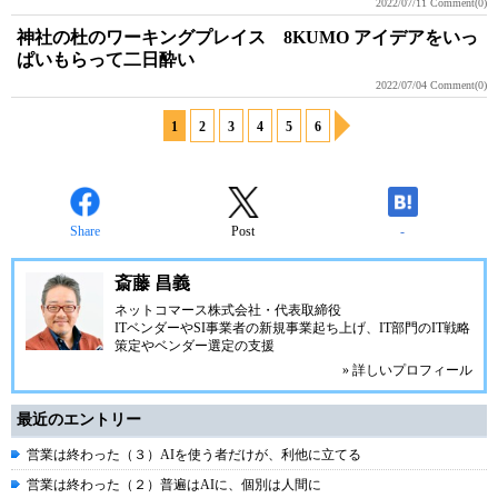
2022/07/11
Comment(0)
神社の杜のワーキングプレイス 8KUMO アイデアをいっ
ぱいもらって二日酔い
2022/07/04
Comment(0)
1
2
3
4
5
6
Share
Post
-
斎藤 昌義
ネットコマース株式会社
・代表取締役
ITベンダーやSI事業者の新規事業起ち上げ、IT部門のIT戦略
策定やベンダー選定の支援
» 詳しいプロフィール
最近のエントリー
営業は終わった（３）AIを使う者だけが、利他に立てる
営業は終わった（２）普遍はAIに、個別は人間に