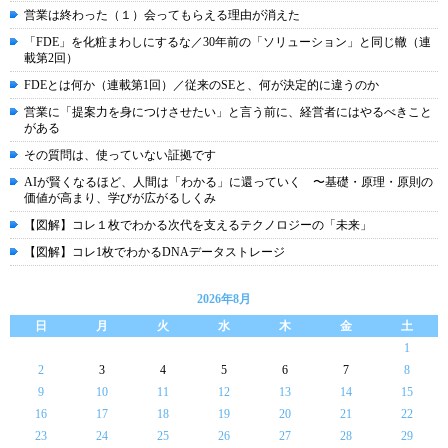
営業は終わった（１）会ってもらえる理由が消えた
「FDE」を化粧まわしにするな／30年前の「ソリューション」と同じ轍（連
載第2回）
FDEとは何か（連載第1回）／従来のSEと、何が決定的に違うのか
営業に「提案力を身につけさせたい」と言う前に、経営者にはやるべきこと
がある
その質問は、使っていない証拠です
AIが賢くなるほど、人間は「わかる」に還っていく 〜基礎・原理・原則の
価値が高まり、学びが広がるしくみ
【図解】コレ１枚でわかる次代を支えるテクノロジーの「未来」
【図解】コレ1枚でわかるDNAデータストレージ
2026年8月
日
月
火
水
木
金
土
1
2
3
4
5
6
7
8
9
10
11
12
13
14
15
16
17
18
19
20
21
22
23
24
25
26
27
28
29