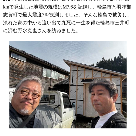
km
で発生した地震の規模は
М7.6
を記録し、輪島市と羽咋郡
志賀町で最大震度
7
を観測しました。そんな輪島で被災し、
潰れた家の中から這い出て九死に一生を得た輪島市三井町
に済む野水克也さんを訪ねました。