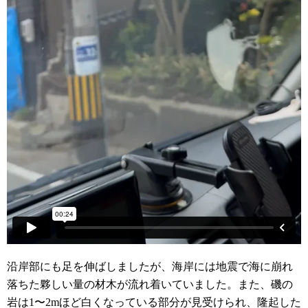
沿岸部にも足を伸ばしましたが、海岸には地震で海に崩れ
落ちた夥しい量の材木が流れ着いていました。また、磯の
岩は
1
〜
2m
ほど白くなっている部分が見受けられ、隆起した