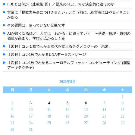
FDEとは何か（連載第1回）／従来のSEと、何が決定的に違うのか
営業に「提案力を身につけさせたい」と言う前に、経営者にはやるべきこと
がある
その質問は、使っていない証拠です
AIが賢くなるほど、人間は「わかる」に還っていく 〜基礎・原理・原則の
価値が高まり、学びが広がるしくみ
【図解】コレ１枚でわかる次代を支えるテクノロジーの「未来」
【図解】コレ1枚でわかるDNAデータストレージ
【図解】コレ1枚でわかるニューロモルフィック・コンピューティング (脳型
アーキテクチャ)
2026年8月
日
月
火
水
木
金
土
1
2
3
4
5
6
7
8
9
10
11
12
13
14
15
16
17
18
19
20
21
22
23
24
25
26
27
28
29
30
31