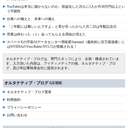
YouTuberは本当に儲からないのか。収益化した20人に1人が月30万円以上とい
う可能性
台風への備えと、未来への備え
「ご年配には難しいんですよ」と君が言ったから八月二日は年配記念日
営業は終わった（１）会ってもらえる理由が消えた
スペースXの宇宙AIデータセンター用衛星Starmind（最終的に百万基規模）に
はNVIDIAのVera Rubin NVL72が搭載される！
オルタナティブ・ブログは、専門スタッフにより、企画・構成されていま
す。入力頂いた内容は、アイティメディアの他、オルタナティブ・ブロ
グ、及び本記事執筆会社に提供されます。
オルタナティブ・ブログ GUIDE
オルタナティブ・ブログ憲章
利用規約
プライバシーポリシー
お問い合わせ