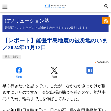
ITソリューション塾
最新ITトレンドとビジネス戦略をわかりやすくお伝えします！
【レポート】能登半島地震の被災地のいま
／2024年11月12日
防災・減災
»
2024/11/13
Share
Post
-
早く行きたいと思っていましたが、なかなかきっかけが掴
めずにいたのですが、金沢出張の機会を得たので、能登半
島の先端、輪島まで足を伸ばしてみました。
2024
年
1
月
1
日
16
時
10
分に、日本の石川県の能登半島地下
16