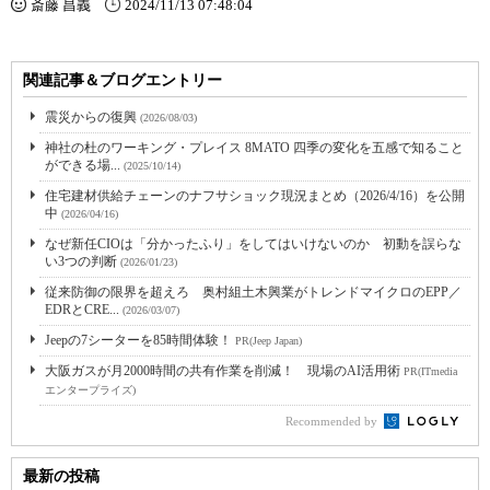
斎藤 昌義
2024/11/13 07:48:04
関連記事＆ブログエントリー
震災からの復興
(2026/08/03)
神社の杜のワーキング・プレイス 8MATO 四季の変化を五感で知ること
ができる場...
(2025/10/14)
住宅建材供給チェーンのナフサショック現況まとめ（2026/4/16）を公開
中
(2026/04/16)
なぜ新任CIOは「分かったふり」をしてはいけないのか 初動を誤らな
い3つの判断
(2026/01/23)
従来防御の限界を超えろ 奥村組土木興業がトレンドマイクロのEPP／
EDRとCRE...
(2026/03/07)
Jeepの7シーターを85時間体験！
PR(Jeep Japan)
大阪ガスが月2000時間の共有作業を削減！ 現場のAI活用術
PR(ITmedia
エンタープライズ)
Recommended by
最新の投稿