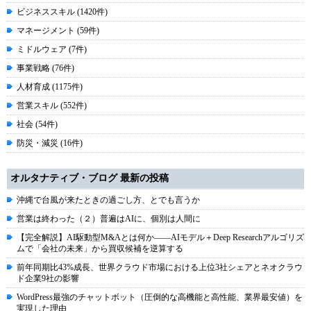
ビジネススキル (1420件)
マネージメント (59件)
ミドルウェア (7件)
事業戦略 (76件)
人材育成 (1175件)
営業スキル (552件)
社会 (54件)
防災・減災 (16件)
オルタナティブ・ブログ 最新の投稿
沖縄で台風が来たときの過ごし方、とでも言うか
営業は終わった（２）普遍はAIに、個別は人間に
【完全解説】AI駆動型M&Aとは何か――AIモデル＋Deep Researchアルゴリズ
ムで「会社の未来」から買収候補を逆算する
前年同期比43%成長、世界クラウド市場における上位3社シェアとネオクラウ
ド企業9社の影響
WordPress最強のチャットボット（圧倒的な高機能と高性能、業界最安値）を
実現した理由