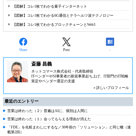
【図解】コレ1枚でわかる量子インターネット
【図解】コレ1枚でわかる6G通信とテラヘルツ波テクノロジー
【図解】コレ1枚でわかるブロックチェーンとWeb3
Share
Post
-
斎藤 昌義
ネットコマース株式会社
・代表取締役
ITベンダーやSI事業者の新規事業起ち上げ、IT部門のIT戦略
策定やベンダー選定の支援
» 詳しいプロフィール
最近のエントリー
営業は終わった（２）普遍はAIに、個別は人間に
営業は終わった（１）会ってもらえる理由が消えた
「FDE」を化粧まわしにするな／30年前の「ソリューション」と同じ轍（連
載第2回）