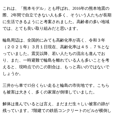
これは、「熊本モデル」とも呼ばれ、
2016
年の熊本地震の
際、
2
年間で自立できない人も多く、そういう人たちが長期
に生活できるようにと考案されました。高齢者の多い地域
では、とても良い取り組みだと思います。
輪島周辺は、全国的にみても高齢化率が高く、令和３年
（２０２１年）３月１日現在、高齢化率は４５．７％とな
っていました。震災以降、若い人たちの流出も進んでお
り、また、一時避難で輪島を離れている人も多いことを考
えると、現時点でのこの割合は、もっと高いのではないで
しょうか。
三井から車で
15
分くらい走ると輪島の市街地です。こちら
も被害は大きく、多くの家屋が倒壊していました。
解体は進んでいるとは言え、まだまだ生々しい被害の跡が
残っています。
7
階建ての鉄筋コンクリートのビルが横倒し