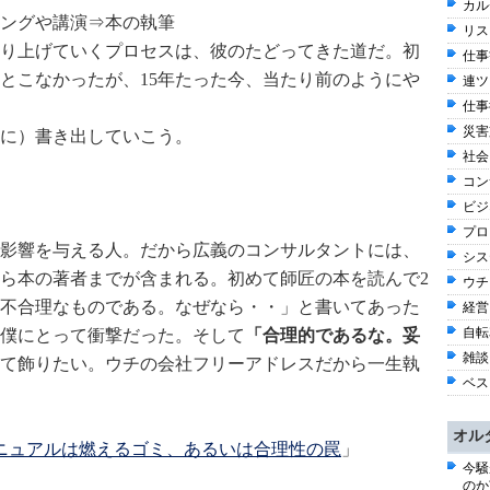
カル
ングや講演⇒本の執筆
リス
り上げていくプロセスは、彼のたどってきた道だ。初
仕事観
とこなかったが、15年たった今、当たり前のようにや
連ツ
仕事術
災害
に）書き出していこう。
社会 
コン
ビジネ
プロ
影響を与える人。だから広義のコンサルタントには、
シス
ら本の著者までが含まれる。初めて師匠の本を読んで2
ウチ
不合理なものである。なぜなら・・」と書いてあった
経営 
自転車
僕にとって衝撃だった。そして
「合理的であるな。妥
雑談 
て飾りたい。ウチの会社フリーアドレスだから一生執
ベス
オル
マニュアルは燃えるゴミ、あるいは合理性の罠
」
今騒
のか