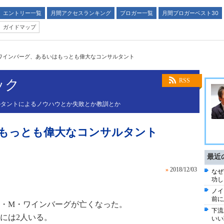
エントリー一覧
月間アクセスランキング
ブロガー一覧
月間ブロガーベスト30
ガイドマップ
ワインバーグ、あるいはもっとも偉大なコンサルタント
ック
RSS
ルタントによるノウハウとか失敗とか教訓とか
もっとも偉大なコンサルタント
最近
»
2018/12/03
なぜ
功し
ノイ
前に
ルド・M・ワインバーグが亡くなった。
下流
には2人いる。
いい