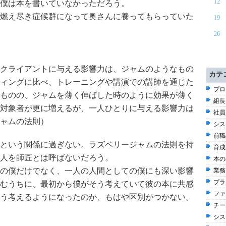
12
僕は本を書いていなかっただろう。
燃え尽き症候群になって奥さんに養ってもらっていた
19
26
クライアントに与える影響力は、ジャムのようなもの
カテ
ィングに比べ、トレーニングや講演での講師を通じた
プロ
ものの、ジャムを薄く伸ばした時のように効果が薄く
組長
対象者が更に増えるが、一人ひとりに与える影響力は
社員
ャムの法則）
シス
前職
という関係に過ぎない。ラズベリージャムの法則を持
育成
人を師匠とは呼ばないだろう。
本の出
の僕だけでなく、一人の人間としての僕にも深い影響
業務改
プラ
むうちに、最初から僕がそう考えていて彼の本に共感
ファ
う考えるようになったのか、もはや区別がつかない。
チー
シス