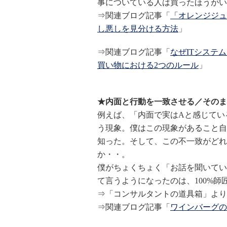
事についている人は買ったほうがい
⇒関連ブログ記事「
「オレンジジュ
し悪しを見分ける方法
」
⇒関連ブログ記事「
なぜITシステ
買い物における2つのルール
」
★内面と行動を一致させる／そのま
例えば、「内面で実はAと感じてい
う現象。僕はこの現象があること自
知った。そして、この不一致がどれ
か・・。
僕がちょくちょく「お話を聞いてい
て言うようになったのは、100%師
⇒「コンサルタントの道具箱」より
⇒関連ブログ記事「
ワインバーグの