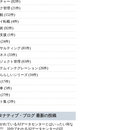
チャー (82件)
ク管理 (21件)
 (152件)
イ転載 (4件)
 (92件)
支援 (1件)
(24件)
サルティング (81件)
ス (33件)
ジェクト管理 (63件)
テムインテグレーション (26件)
ららしいシリーズ (16件)
(17件)
 (5件)
(27件)
ト集 (2件)
タナティブ・ブログ 最新の投稿
がれているAIデータセンターとはいったい何な
?!! 10分でわかるAIデータセンターの話