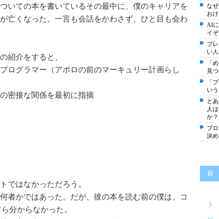
ついての本を書いているその最中に、僕のキャリアを
なぜ
おけ
が亡くなった。一言も会話をかわさず、ひと目も会わ
AI
イぞ
プレ
い人
の紹介をすると、
「め
プログラマー（アポロの前のマーキュリー計画らし
見つ
「プ
いう
の密接な関係を最初に指摘
とあ
人は
か？
プロ
決め
日
トではなかっただろう。
何者かではあった。だが、彼の本を読む前の僕は、コ
5
すら分からなかった。