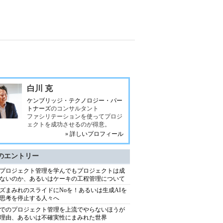
白川 克
ケンブリッジ・テクノロジー・パー
トナーズ
のコンサルタント
ファシリテーションを使ってプロジ
ェクトを成功させるのが得意。
» 詳しいプロフィール
のエントリー
プロジェクト管理を学んでもプロジェクトは成
ないのか、あるいはケーキの工程管理について
ズまみれのスライドにNoを！あるいは生成AIを
思考を停止する人々へ
でのプロジェクト管理を上流でやらないほうが
理由、あるいは不確実性にまみれた世界