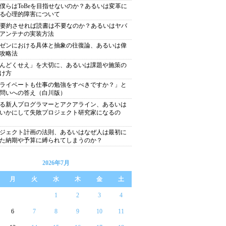
僕らはToBeを目指せないのか？あるいは変革に
る心理的障害について
に要約させれば読書は不要なのか？あるいはヤバ
アンテナの実装方法
ゼンにおける具体と抽象の往復論、あるいは偉
攻略法
んどくせえ」を大切に、あるいは課題や施策の
け方
ライベートも仕事の勉強をすべきですか？」と
問いへの答え（白川版）
る新人プログラマーとアクアライン、あるいは
いかにして失敗プロジェクト研究家になるの
ジェクト計画の法則、あるいはなぜ人は最初に
た納期や予算に縛られてしまうのか？
2026年7月
月
火
水
木
金
土
1
2
3
4
6
7
8
9
10
11