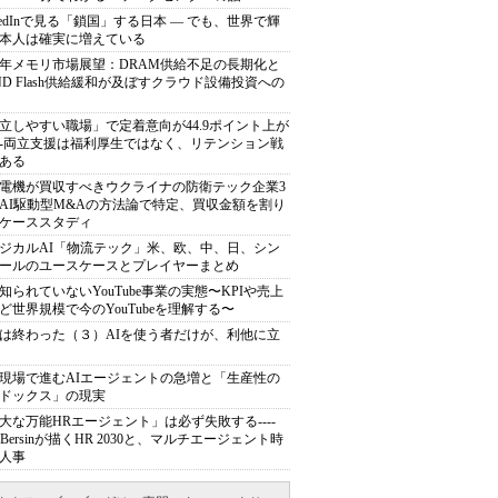
nkedInで見る「鎖国」する日本 ― でも、世界で輝
本人は確実に増えている
27年メモリ市場展望：DRAM供給不足の長期化と
ND Flash供給緩和が及ぼすクラウド設備投資への
立しやすい職場」で定着意向が44.9ポイント上が
---両立支援は福利厚生ではなく、リテンション戦
ある
電機が買収すべきウクライナの防衛テック企業3
AI駆動型M&Aの方法論で特定、買収金額を割り
ケーススタディ
ジカルAI「物流テック」米、欧、中、日、シン
ールのユースケースとプレイヤーまとめ
知られていないYouTube事業の実態〜KPIや売上
ど世界規模で今のYouTubeを理解する〜
は終わった（３）AIを使う者だけが、利他に立
現場で進むAIエージェントの急増と「生産性の
ドックス」の現実
大な万能HRエージェント」は必ず失敗する----
sh Bersinが描くHR 2030と、マルチエージェント時
人事