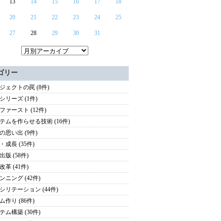
13
14
15
16
17
18
20
21
22
23
24
25
27
28
29
30
31
ゴリー
ジェクトの罠 (8件)
シリーズ (1件)
ファースト (12件)
テムを作らせる技術 (16件)
の思い出 (9件)
・成長 (35件)
版 (58件)
革 (41件)
ンニング (42件)
シリテーション (44件)
ム作り (86件)
テム構築 (30件)