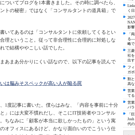
についてブログを1本書きました。その時に調べたら、
Li
ントの秘密」ではなく「コンサルタントの道具箱」で
く日
20
NA
影響
書いてあるのは「コンサルタントに依頼してくるとい
「両
る-
合理ということ。従って非合理性に合理的に対処しな
略で
れで結構ややこしい話でした。
三菱
社を
出す
まあまあ分かりにくい話なので、以下の記事を読んで
フィ
ガポ
割と
いは脳みそスペックが高い人が陥る罠
高な
営業
てる
営業
、1度記事に書いた。僕らはみな、「内容を事前に十分
パラ
と」には大変不慣れだし、そこにIT技術者やコンサル
「巨
Jo
。ちなみに「顧客が本当に欲しかったもの」という寓
代の
のオフィスにあるけど、かなり面白いのでこういう仕