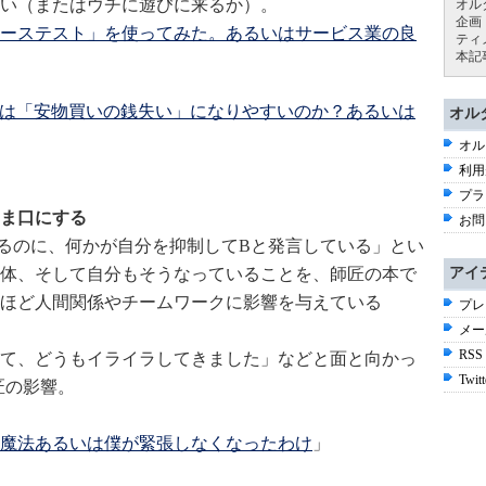
い（またはウチに遊びに来るか）。
オル
企画
ーステスト」を使ってみた。あるいはサービス業の良
ティ
本記
ムは「安物買いの銭失い」になりやすいのか？あるいは
オル
オル
利用
プラ
ま口にする
お問
るのに、何かが自分を抑制してBと発言している」とい
体、そして自分もそうなっていることを、師匠の本で
アイ
ほど人間関係やチームワークに影響を与えている
プレ
メー
RSS
て、どうもイライラしてきました」などと面と向かっ
Twitt
匠の影響。
魔法あるいは僕が緊張しなくなったわけ
」