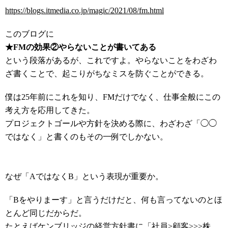
https://blogs.itmedia.co.jp/magic/2021/08/fm.html
このブログに
★FMの効果②やらないことが書いてある
という段落があるが、これですよ。やらないことをわざわ
ざ書くことで、起こりがちなミスを防ぐことができる。
僕は25年前にこれを知り、FMだけでなく、仕事全般にこの
考え方を応用してきた。
プロジェクトゴールや方針を決める際に、わざわざ「◯◯
ではなく」と書くのもその一例でしかない。
なぜ「AではなくB」という表現が重要か。
「Bをやりまーす」と言うだけだと、何も言ってないのとほ
とんど同じだからだ。
たとえばケンブリッジの経営方針書に「社員>顧客>>>株