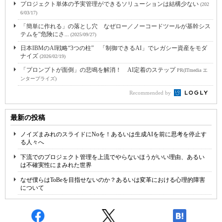
プロジェクト単体の予実管理ができるソリューションは結構少ない
(202
6/03/17)
「簡単に作れる」の落とし穴 なぜロー／ノーコードツールが基幹シス
テムを“危険にさ...
(2025/09/27)
日本IBMのAI戦略“3つの柱” 「制御できるAI」でレガシー資産をモダ
ナイズ
(2026/02/19)
「プロンプトが面倒」の悲鳴を解消！ AI定着のステップ
PR(ITmedia エ
ンタープライズ)
Recommended by
最新の投稿
ノイズまみれのスライドにNoを！あるいは生成AIを前に思考を停止す
る人々へ
下流でのプロジェクト管理を上流でやらないほうがいい理由、あるい
は不確実性にまみれた世界
なぜ僕らはToBeを目指せないのか？あるいは変革における心理的障害
について