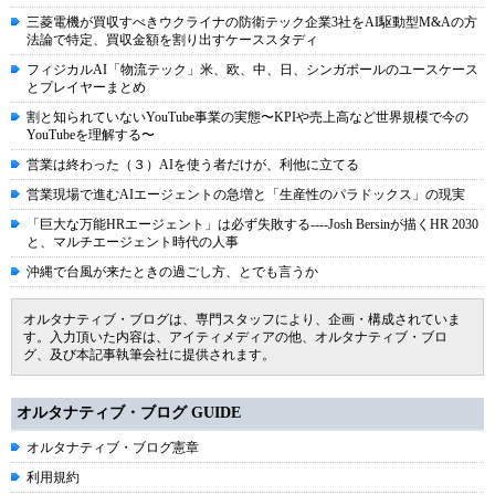
三菱電機が買収すべきウクライナの防衛テック企業3社をAI駆動型M&Aの方
法論で特定、買収金額を割り出すケーススタディ
フィジカルAI「物流テック」米、欧、中、日、シンガポールのユースケース
とプレイヤーまとめ
割と知られていないYouTube事業の実態〜KPIや売上高など世界規模で今の
YouTubeを理解する〜
営業は終わった（３）AIを使う者だけが、利他に立てる
営業現場で進むAIエージェントの急増と「生産性のパラドックス」の現実
「巨大な万能HRエージェント」は必ず失敗する----Josh Bersinが描くHR 2030
と、マルチエージェント時代の人事
沖縄で台風が来たときの過ごし方、とでも言うか
オルタナティブ・ブログは、専門スタッフにより、企画・構成されていま
す。入力頂いた内容は、アイティメディアの他、オルタナティブ・ブロ
グ、及び本記事執筆会社に提供されます。
オルタナティブ・ブログ GUIDE
オルタナティブ・ブログ憲章
利用規約