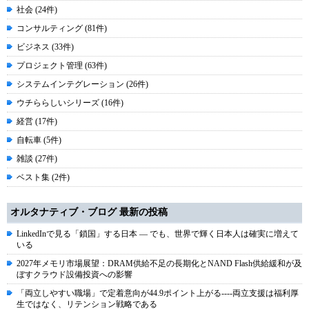
社会 (24件)
コンサルティング (81件)
ビジネス (33件)
プロジェクト管理 (63件)
システムインテグレーション (26件)
ウチららしいシリーズ (16件)
経営 (17件)
自転車 (5件)
雑談 (27件)
ベスト集 (2件)
オルタナティブ・ブログ 最新の投稿
LinkedInで見る「鎖国」する日本 ― でも、世界で輝く日本人は確実に増えて
いる
2027年メモリ市場展望：DRAM供給不足の長期化とNAND Flash供給緩和が及
ぼすクラウド設備投資への影響
「両立しやすい職場」で定着意向が44.9ポイント上がる----両立支援は福利厚
生ではなく、リテンション戦略である