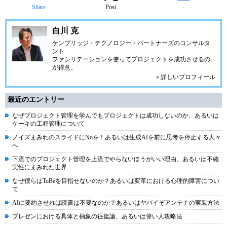
Share
Post
-
白川 克
ケンブリッジ・テクノロジー・パートナーズ
のコンサルタ
ント
ファシリテーションを使ってプロジェクトを成功させるの
が得意。
» 詳しいプロフィール
最近のエントリー
なぜプロジェクト管理を学んでもプロジェクトは成功しないのか、あるいは
ケーキの工程管理について
ノイズまみれのスライドにNoを！あるいは生成AIを前に思考を停止する人々
へ
下流でのプロジェクト管理を上流でやらないほうがいい理由、あるいは不確
実性にまみれた世界
なぜ僕らはToBeを目指せないのか？あるいは変革における心理的障害につい
て
AIに要約させれば読書は不要なのか？あるいはヤバイぞアンテナの実装方法
プレゼンにおける具体と抽象の往復論、あるいは偉い人攻略法