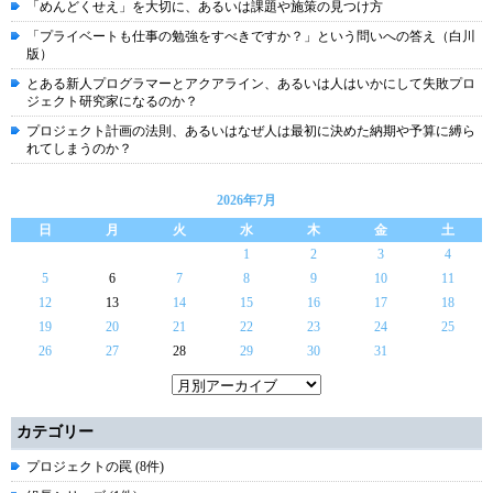
「めんどくせえ」を大切に、あるいは課題や施策の見つけ方
「プライベートも仕事の勉強をすべきですか？」という問いへの答え（白川
版）
とある新人プログラマーとアクアライン、あるいは人はいかにして失敗プロ
ジェクト研究家になるのか？
プロジェクト計画の法則、あるいはなぜ人は最初に決めた納期や予算に縛ら
れてしまうのか？
2026年7月
日
月
火
水
木
金
土
1
2
3
4
5
6
7
8
9
10
11
12
13
14
15
16
17
18
19
20
21
22
23
24
25
26
27
28
29
30
31
カテゴリー
プロジェクトの罠 (8件)