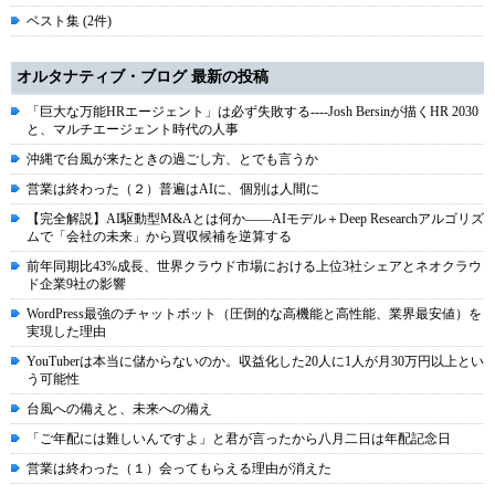
ベスト集 (2件)
オルタナティブ・ブログ 最新の投稿
「巨大な万能HRエージェント」は必ず失敗する----Josh Bersinが描くHR 2030
と、マルチエージェント時代の人事
沖縄で台風が来たときの過ごし方、とでも言うか
営業は終わった（２）普遍はAIに、個別は人間に
【完全解説】AI駆動型M&Aとは何か――AIモデル＋Deep Researchアルゴリズ
ムで「会社の未来」から買収候補を逆算する
前年同期比43%成長、世界クラウド市場における上位3社シェアとネオクラウ
ド企業9社の影響
WordPress最強のチャットボット（圧倒的な高機能と高性能、業界最安値）を
実現した理由
YouTuberは本当に儲からないのか。収益化した20人に1人が月30万円以上とい
う可能性
台風への備えと、未来への備え
「ご年配には難しいんですよ」と君が言ったから八月二日は年配記念日
営業は終わった（１）会ってもらえる理由が消えた