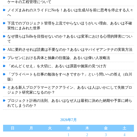
ケーキの工程管理について
ノイズまみれのスライドにNoを！あるいは生成AIを前に思考を停止する人々
へ
下流でのプロジェクト管理を上流でやらないほうがいい理由、あるいは不確
実性にまみれた世界
なぜ僕らはToBeを目指せないのか？あるいは変革における心理的障害につい
て
AIに要約させれば読書は不要なのか？あるいはヤバイぞアンテナの実装方法
プレゼンにおける具体と抽象の往復論、あるいは偉い人攻略法
「めんどくせえ」を大切に、あるいは課題や施策の見つけ方
「プライベートも仕事の勉強をすべきですか？」という問いへの答え（白川
版）
とある新人プログラマーとアクアライン、あるいは人はいかにして失敗プロ
ジェクト研究家になるのか？
プロジェクト計画の法則、あるいはなぜ人は最初に決めた納期や予算に縛ら
れてしまうのか？
2026年7月
日
月
火
水
木
金
土
1
2
3
4