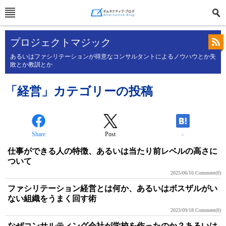
プロジェクトマジック
あるいはファシリテーションが得意なコンサルタントによるノウハウとか失
敗とか教訓とか
「経営」カテゴリーの投稿
Share
Post
-
仕事ができる人の特徴、あるいは当たり前レベルの高さに
ついて
2025/06/16
Comment(0)
ファシリテーション経営とは何か、あるいはボスザルがい
ない組織をうまく回す術
2023/09/18
Comment(0)
なぜコンサルティング会社が学校を作ったのか？あるいは