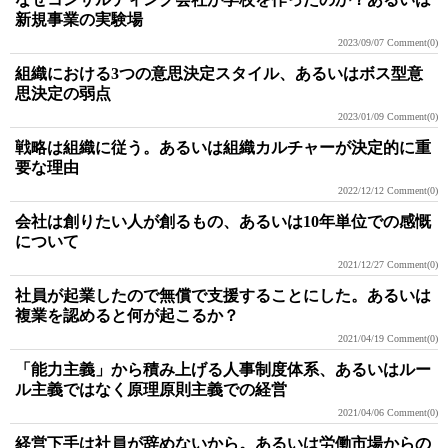
新規事業の実験場
2023/09/07
Comment(0)
組織における3つの意思決定スタイル、あるいはボス型意
思決定の弱点
2023/01/09
Comment(0)
戦略は組織に従う。あるいは組織カルチャーが決定的に重
要な理由
2022/12/12
Comment(0)
会社は創りたい人が創るもの、あるいは10年単位での感慨
について
2021/12/27
Comment(0)
社員が起業したので無償で支援することにした。あるいは
複業を認めると何が起こるか？
2021/04/19
Comment(0)
「能力主義」から積み上げる人事制度体系、あるいはルー
ル主義ではなく原理原則主義での経営
2021/04/06
Comment(0)
経営下手は社員が辞めないから。あるいは労働市場からの